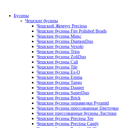
Бусины
Чешские бусины
Чешский Жемчуг Preciosa
Чешские бусины Fire Polished Beads
Чешские бусины Микс
Чешские бусины DiamonDuo
Чешские бусины Vexolo
Чешские бусины Trios
Чешские бусины ZoliDuo
Чешские бусины Cali
Чешские бусины Tile
Чешские бусины Es-O
Чешские бусины Emma
Чешские бусины Tango
Чешские бусины Dagger
Чешские бусины SuperDuo
Чешские бусины Brick
Чешские бусины пирамидки Pyramid
Чешские бусины прессованные Цветочки
Чешские прессованные бусины Листики
Чешские бусины Preciosa Tee
Чешские бусины Preciosa Candy