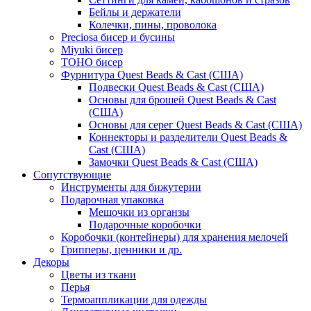
Бейлы и держатели
Колечки, пины, проволока
Preciosa бисер и бусины
Miyuki бисер
TOHO бисер
Фурнитура Quest Beads & Cast (США)
Подвески Quest Beads & Cast (США)
Основы для брошей Quest Beads & Cast
(США)
Основы для серег Quest Beads & Cast (США)
Коннекторы и разделители Quest Beads &
Cast (США)
Замочки Quest Beads & Cast (США)
Сопутствующие
Инструменты для бижутерии
Подарочная упаковка
Мешочки из органзы
Подарочные коробочки
Коробочки (контейнеры) для хранения мелочей
Грипперы, ценники и др.
Декоры
Цветы из ткани
Перья
Термоаппликации для одежды