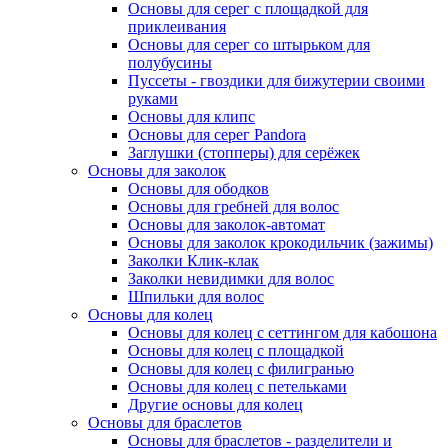
Основы для серег с площадкой для
приклеивания
Основы для серег со штырьком для
полубусины
Пуссеты - гвоздики для бижутерии своими
руками
Основы для клипс
Основы для серег Pandora
Заглушки (стопперы) для серёжек
Основы для заколок
Основы для ободков
Основы для гребней для волос
Основы для заколок-автомат
Основы для заколок крокодильчик (зажимы)
Заколки Клик-клак
Заколки невидимки для волос
Шпильки для волос
Основы для колец
Основы для колец с сеттингом для кабошона
Основы для колец с площадкой
Основы для колец с филигранью
Основы для колец с петельками
Другие основы для колец
Основы для браслетов
Основы для браслетов - разделители и