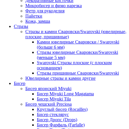
Декоративные кисточки
Микробисер и фимо нарезка
Фетр для рукоделия
Пайетки
Кожа, замша
Стразы
Стразы и камни Сваровски/Swarovski (ювелирные,
плоские, пришивные)
Камни ювелирные Сваровски / Swarovski
(больше 6 мм)
Стразы ювелирные Сваровски/Swarovski
(меньше 5 мм)
Swarovski Стразы плоские (с плоским
основанием)
Стразы пришивные Сваровски/Swarovski
Ювелирные стразы и камни другие
Бисер
Бисер японский Miyuki
Бисер Miyuki Long Magatama
Бисер Miyuki Tila
Бисер чешский Preciosa
Круглый бисер (Rocailles)
Бисер стеклярус
Бисер Дропс (Drops)
Бисер Фарфаль (Farfalle)