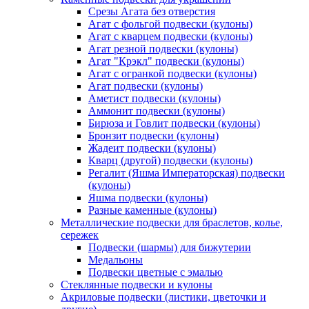
Срезы Агата без отверстия
Агат с фольгой подвески (кулоны)
Агат с кварцем подвески (кулоны)
Агат резной подвески (кулоны)
Агат "Крэкл" подвески (кулоны)
Агат с огранкой подвески (кулоны)
Агат подвески (кулоны)
Аметист подвески (кулоны)
Аммонит подвески (кулоны)
Бирюза и Говлит подвески (кулоны)
Бронзит подвески (кулоны)
Жадеит подвески (кулоны)
Кварц (другой) подвески (кулоны)
Регалит (Яшма Императорская) подвески
(кулоны)
Яшма подвески (кулоны)
Разные каменные (кулоны)
Металлические подвески для браслетов, колье,
сережек
Подвески (шармы) для бижутерии
Медальоны
Подвески цветные с эмалью
Стеклянные подвески и кулоны
Акриловые подвески (листики, цветочки и