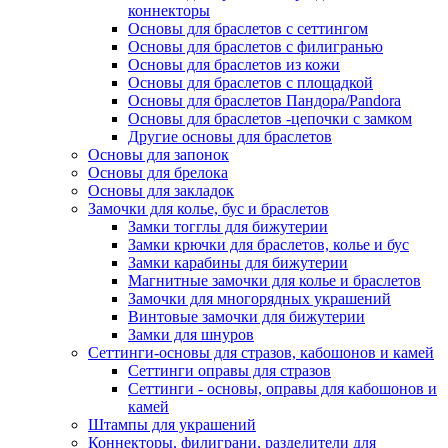
коннекторы
Основы для браслетов с сеттингом
Основы для браслетов с филигранью
Основы для браслетов из кожи
Основы для браслетов с площадкой
Основы для браслетов Пандора/Pandora
Основы для браслетов -цепочки с замком
Другие основы для браслетов
Основы для запонок
Основы для брелока
Основы для закладок
Замочки для колье, бус и браслетов
Замки тогглы для бижутерии
Замки крючки для браслетов, колье и бус
Замки карабины для бижутерии
Магнитные замочки для колье и браслетов
Замочки для многорядных украшений
Винтовые замочки для бижутерии
Замки для шнуров
Сеттинги-основы для стразов, кабошонов и камей
Сеттинги оправы для стразов
Сеттинги - основы, оправы для кабошонов и
камей
Штампы для украшений
Коннекторы, филиграни, разделители для