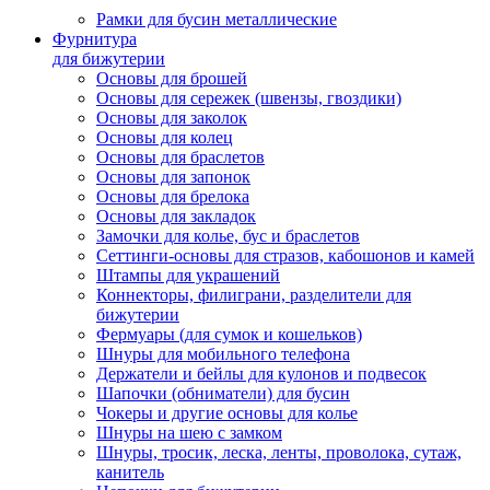
Рамки для бусин металлические
Фурнитура
для бижутерии
Основы для брошей
Основы для сережек (швензы, гвоздики)
Основы для заколок
Основы для колец
Основы для браслетов
Основы для запонок
Основы для брелока
Основы для закладок
Замочки для колье, бус и браслетов
Сеттинги-основы для стразов, кабошонов и камей
Штампы для украшений
Коннекторы, филиграни, разделители для
бижутерии
Фермуары (для сумок и кошельков)
Шнуры для мобильного телефона
Держатели и бейлы для кулонов и подвесок
Шапочки (обниматели) для бусин
Чокеры и другие основы для колье
Шнуры на шею с замком
Шнуры, тросик, леска, ленты, проволока, сутаж,
канитель