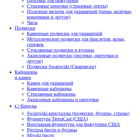
Цепочки для бижутерии
Стразовые цепочки (стразовые ленты)
Полезные мелочи для украшений (пины, колечки,
концевики и другое)
Часы
Подвески
Каменные подвески для украшений
Металлические подвески для браслетов, колье,
сережек
Стеклянные подвески и кулоны
Акриловые подвески (листики, цветочки и
другие)
Подвески Swarovski (Сваровски)
Кабошоны
и камеи
Камеи для украшений
Каменные кабошоны
Стеклянные кабошоны
Акриловые кабошоны и цветочки
👉Бренды
Swarovski кристаллы (подвески, бусины, стразы)
Фурнитура TierraCast (США)
Винтажная фурнитура для бижутерии США
Preciosa бисер и бусины
Miyuki бисер