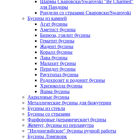
Шармы Сваровски/Swarovski "Be Charmed"
для Пандоры
Рондели со стразами Сваровски/Swarovski
Бусины из камней
Агат бусины
Аметист бусины
Бирюза, говлит бусины
Гематит бусины
Жадеит бусины
Коралл бусины
Лава бусины
Малахит бусины
Перидот бусины
Раухтопаз бусины
Родохрозит и родонит бусины
Хризоколла бусины
Яшма бусины
Акриловые бусины
Металлические бусины для бижутерии
Бусины из стекла
Бусины со стразами
Фарфоровые (керамические) бусины
Жемчуг, бусины из перламутра
"Индонезийские" бусины ручной работы
Бусины Лэмпворк