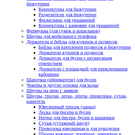
бижутерии
Коннекторы для бижутерии
Разделители для бижутерии
Филиграни для украшений
Коннекторы с камнями для украшений
Фермуары (для сумок и кошельков)
Шнуры для мобильного телефона
Держатели и бейлы для кулонов и подвесок
Бейлы для крепления подвесок в бижутерии
Держатели кулонов и подвесок
Держатели для бусин с несквозным
отверстием
Держатели с площадкой для приклеивания
кабошона
Шапочки (обниматели) для бусин
Чокеры и другие основы для колье
Шнуры на шею с замком
Шнуры, тросик, леска, ленты, проволока, сутаж,
канитель
Ювелирный тросик (ланка)
Леска для бисера и бусин
Нитки для бисера, бусин и вышивки
Сутаж (сутажный шнур)
Проволока ювелирная и для рукоделия
Шнуры кожаные, вощёные, замшевые и