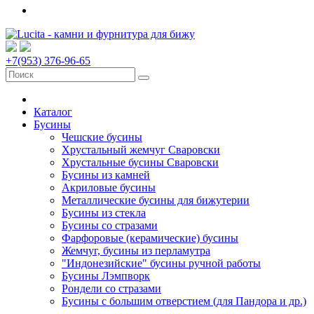
+7(953) 376-96-65
Каталог
Бусины
Чешские бусины
Хрустальный жемчуг Сваровски
Хрустальные бусины Сваровски
Бусины из камней
Акриловые бусины
Металлические бусины для бижутерии
Бусины из стекла
Бусины со стразами
Фарфоровые (керамические) бусины
Жемчуг, бусины из перламутра
"Индонезийские" бусины ручной работы
Бусины Лэмпворк
Рондели со стразами
Бусины с большим отверстием (для Пандора и др.)