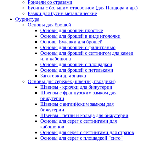
Рондели со стразами
Бусины с большим отверстием (для Пандора и др.)
Рамки для бусин металлические
Фурнитура
Основы для брошей
Основы для брошей простые
Основы для брошей в виде иголочки
Основы Булавки для брошей
Основы для брошей с филигранью
Основы для брошей с сеттингом для камеи
или кабошона
Основы для брошей с площадкой
Основы для брошей с петельками
Заготовки для значка
Основы для сережек (швензы, гвоздики)
Швензы - крючки для бижутерии
Швензы с французским замком для
бижутерии
Швензы с английским замком для
бижутерии
Швензы - петли и кольца для бижутерии
Основы для серег с сеттингами для
кабошонов
Основы для серег с сеттингами для стразов
Основы для серег с площадкой "сито"