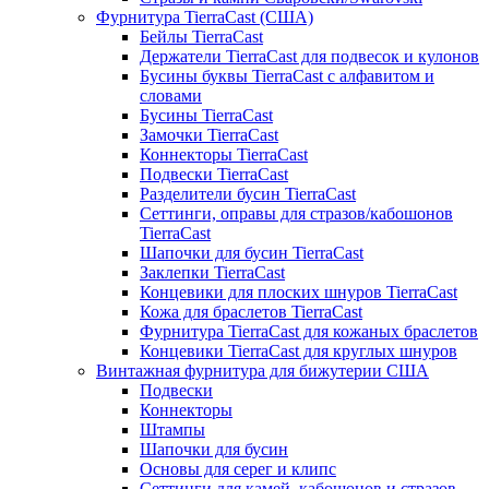
Фурнитура TierraCast (США)
Бейлы TierraCast
Держатели TierraCast для подвесок и кулонов
Бусины буквы TierraCast с алфавитом и
словами
Бусины TierraCast
Замочки TierraCast
Коннекторы TierraCast
Подвески TierraCast
Разделители бусин TierraCast
Сеттинги, оправы для стразов/кабошонов
TierraCast
Шапочки для бусин TierraCast
Заклепки TierraCast
Концевики для плоских шнуров TierraCast
Кожа для браслетов TierraCast
Фурнитура TierraCast для кожаных браслетов
Концевики TierraCast для круглых шнуров
Винтажная фурнитура для бижутерии США
Подвески
Коннекторы
Штампы
Шапочки для бусин
Основы для серег и клипс
Сеттинги для камей, кабошонов и стразов