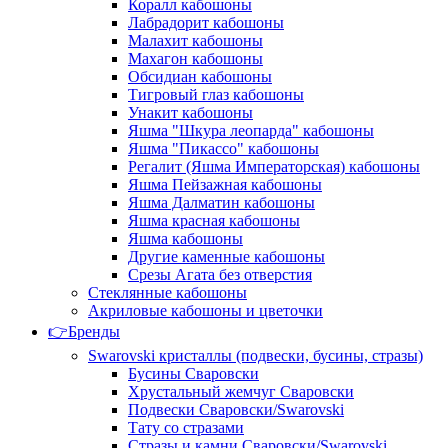
Коралл кабошоны
Лабрадорит кабошоны
Малахит кабошоны
Махагон кабошоны
Обсидиан кабошоны
Тигровый глаз кабошоны
Унакит кабошоны
Яшма "Шкура леопарда" кабошоны
Яшма "Пикассо" кабошоны
Регалит (Яшма Императорская) кабошоны
Яшма Пейзажная кабошоны
Яшма Далматин кабошоны
Яшма красная кабошоны
Яшма кабошоны
Другие каменные кабошоны
Срезы Агата без отверстия
Стеклянные кабошоны
Акриловые кабошоны и цветочки
👉Бренды
Swarovski кристаллы (подвески, бусины, стразы)
Бусины Сваровски
Хрустальный жемчуг Сваровски
Подвески Сваровски/Swarovski
Тату со стразами
Стразы и камни Сваровски/Swarovski