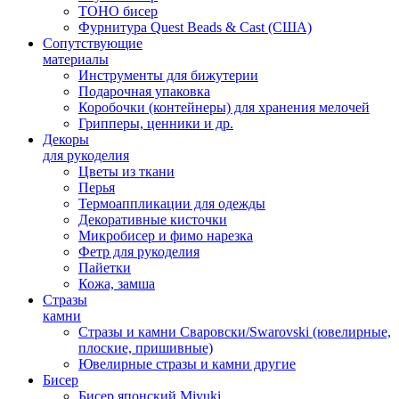
TOHO бисер
Фурнитура Quest Beads & Cast (США)
Сопутствующие
материалы
Инструменты для бижутерии
Подарочная упаковка
Коробочки (контейнеры) для хранения мелочей
Грипперы, ценники и др.
Декоры
для рукоделия
Цветы из ткани
Перья
Термоаппликации для одежды
Декоративные кисточки
Микробисер и фимо нарезка
Фетр для рукоделия
Пайетки
Кожа, замша
Стразы
камни
Стразы и камни Сваровски/Swarovski (ювелирные,
плоские, пришивные)
Ювелирные стразы и камни другие
Бисер
Бисер японский Miyuki