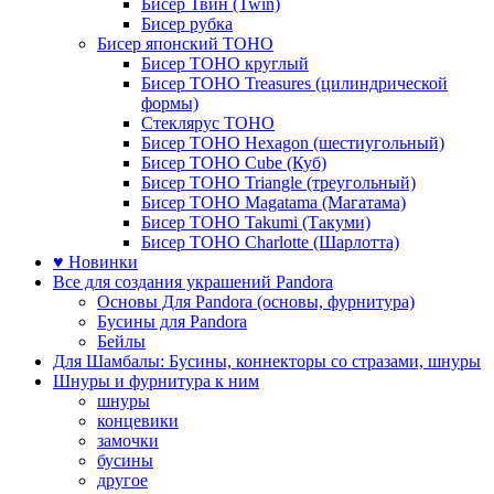
Бисер Твин (Twin)
Бисер рубка
Бисер японский TOHO
Бисер TOHO круглый
Бисер TOHO Treasures (цилиндрической
формы)
Стеклярус TOHO
Бисер TOHO Hexagon (шестиугольный)
Бисер TOHO Cube (Куб)
Бисер TOHO Triangle (треугольный)
Бисер TOHO Magatama (Магатама)
Бисер TOHO Takumi (Такуми)
Бисер TOHO Charlotte (Шарлотта)
♥ Новинки
Все для создания украшений Pandora
Основы Для Pandora (основы, фурнитура)
Бусины для Pandora
Бейлы
Для Шамбалы: Бусины, коннекторы со стразами, шнуры
Шнуры и фурнитура к ним
шнуры
концевики
замочки
бусины
другое