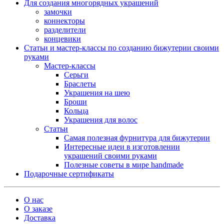
Для создания многорядных украшений
замочки
коннекторы
разделители
концевики
Статьи и мастер-классы по созданию бижутерии своими
руками
Мастер-классы
Серьги
Браслеты
Украшения на шею
Броши
Кольца
Украшения для волос
Статьи
Самая полезная фурнитура для бижутерии
Интересные идеи в изготовлении
украшений своими руками
Полезные советы в мире handmade
Подарочные сертификаты
О нас
О заказе
Доставка