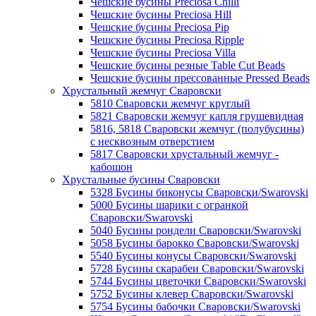
Чешские бусины Preciosa Chilli
Чешские бусины Preciosa Hill
Чешские бусины Preciosa Pip
Чешские бусины Preciosa Ripple
Чешские бусины Preciosa Villa
Чешские бусины резные Table Cut Beads
Чешские бусины прессованные Pressed Beads
Хрустальный жемчуг Сваровски
5810 Сваровски жемчуг круглый
5821 Сваровски жемчуг капля грушевидная
5816, 5818 Сваровски жемчуг (полубусины)
с несквозным отверстием
5817 Сваровски хрустальный жемчуг -
кабошон
Хрустальные бусины Сваровски
5328 Бусины биконусы Сваровски/Swarovski
5000 Бусины шарики с огранкой
Сваровски/Swarovski
5040 Бусины рондели Сваровски/Swarovski
5058 Бусины барокко Сваровски/Swarovski
5540 Бусины конусы Сваровски/Swarovski
5728 Бусины скарабеи Сваровски/Swarovski
5744 Бусины цветочки Сваровски/Swarovski
5752 Бусины клевер Сваровски/Swarovski
5754 Бусины бабочки Сваровски/Swarovski