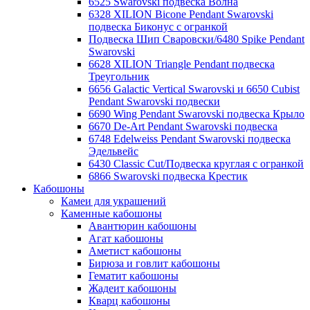
6525 Swarovski подвеска Волна
6328 XILION Bicone Pendant Swarovski
подвеска Биконус c огранкой
Подвеска Шип Сваровски/6480 Spike Pendant
Swarovski
6628 XILION Triangle Pendant подвеска
Треугольник
6656 Galactic Vertical Swarovski и 6650 Cubist
Pendant Swarovski подвески
6690 Wing Pendant Swarovski подвеска Крыло
6670 De-Art Pendant Swarovski подвеска
6748 Edelweiss Pendant Swarovski подвеска
Эдельвейс
6430 Classic Cut/Подвеска круглая с огранкой
6866 Swarovski подвеска Крестик
Кабошоны
Камеи для украшений
Каменные кабошоны
Авантюрин кабошоны
Агат кабошоны
Аметист кабошоны
Бирюза и говлит кабошоны
Гематит кабошоны
Жадеит кабошоны
Кварц кабошоны