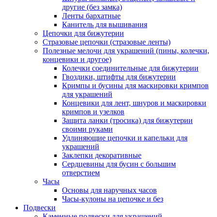
другие (без замка)
Ленты бархатные
Канитель для вышивания
Цепочки для бижутерии
Стразовые цепочки (стразовые ленты)
Полезные мелочи для украшений (пины, колечки,
концевики и другое)
Колечки соединительные для бижутерии
Гвоздики, штифты для бижутерии
Кримпы и бусины для маскировки кримпов
для украшений
Концевики для лент, шнуров и маскировки
кримпов и узелков
Защита ланки (тросика) для бижутерии
своими руками
Удлиняющие цепочки и капельки для
украшений
Заклепки декоративные
Сердцевины для бусин с большим
отверстием
Часы
Основы для наручных часов
Часы-кулоны на цепочке и без
Подвески
Каменные подвески для украшений