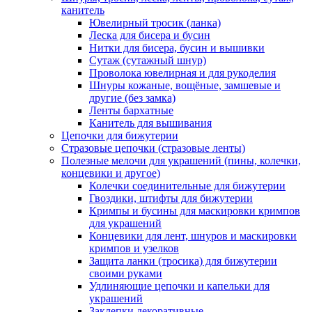
канитель
Ювелирный тросик (ланка)
Леска для бисера и бусин
Нитки для бисера, бусин и вышивки
Сутаж (сутажный шнур)
Проволока ювелирная и для рукоделия
Шнуры кожаные, вощёные, замшевые и
другие (без замка)
Ленты бархатные
Канитель для вышивания
Цепочки для бижутерии
Стразовые цепочки (стразовые ленты)
Полезные мелочи для украшений (пины, колечки,
концевики и другое)
Колечки соединительные для бижутерии
Гвоздики, штифты для бижутерии
Кримпы и бусины для маскировки кримпов
для украшений
Концевики для лент, шнуров и маскировки
кримпов и узелков
Защита ланки (тросика) для бижутерии
своими руками
Удлиняющие цепочки и капельки для
украшений
Заклепки декоративные