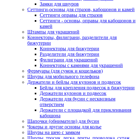
Замки для шнуров
Сеттинги-основы для стразов, кабошонов и камей
Сеттинги оправы для стразов
Сеттинги - основы, оправы для кабошонов и
камей
Штампы для украшений
Коннекторы, филиграни, разделители для
бижутерии
Коннекторы для бижутерии
Разделители для бижутерии
Филиграни для украшений
Коннекторы с камнями для украшений
Фермуары (для сумок и кошельков)
Шнуры для мобильного телефона
Держатели и бейлы для кулонов и подвесок
Бейлы для крепления подвесок в бижутерии
Держатели кулонов и подвесок
Держатели для бусин с несквозным
отверстием
Держатели с площадкой для приклеивания
кабошона
Шапочки (обниматели) для бусин
Чокеры и другие основы для колье
Шнуры на шею с замком
Шнуры, тросик, леска, ленты, проволока, сутаж,