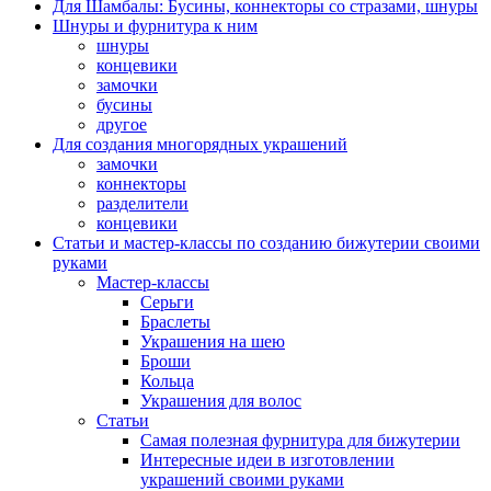
Для Шамбалы: Бусины, коннекторы со стразами, шнуры
Шнуры и фурнитура к ним
шнуры
концевики
замочки
бусины
другое
Для создания многорядных украшений
замочки
коннекторы
разделители
концевики
Статьи и мастер-классы по созданию бижутерии своими
руками
Мастер-классы
Серьги
Браслеты
Украшения на шею
Броши
Кольца
Украшения для волос
Статьи
Самая полезная фурнитура для бижутерии
Интересные идеи в изготовлении
украшений своими руками