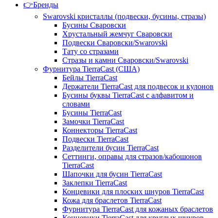
👉Бренды
Swarovski кристаллы (подвески, бусины, стразы)
Бусины Сваровски
Хрустальный жемчуг Сваровски
Подвески Сваровски/Swarovski
Тату со стразами
Стразы и камни Сваровски/Swarovski
Фурнитура TierraCast (США)
Бейлы TierraCast
Держатели TierraCast для подвесок и кулонов
Бусины буквы TierraCast с алфавитом и
словами
Бусины TierraCast
Замочки TierraCast
Коннекторы TierraCast
Подвески TierraCast
Разделители бусин TierraCast
Сеттинги, оправы для стразов/кабошонов
TierraCast
Шапочки для бусин TierraCast
Заклепки TierraCast
Концевики для плоских шнуров TierraCast
Кожа для браслетов TierraCast
Фурнитура TierraCast для кожаных браслетов
Концевики TierraCast для круглых шнуров