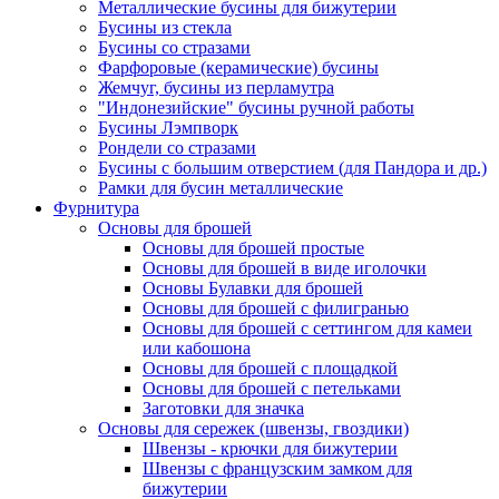
Металлические бусины для бижутерии
Бусины из стекла
Бусины со стразами
Фарфоровые (керамические) бусины
Жемчуг, бусины из перламутра
"Индонезийские" бусины ручной работы
Бусины Лэмпворк
Рондели со стразами
Бусины с большим отверстием (для Пандора и др.)
Рамки для бусин металлические
Фурнитура
Основы для брошей
Основы для брошей простые
Основы для брошей в виде иголочки
Основы Булавки для брошей
Основы для брошей с филигранью
Основы для брошей с сеттингом для камеи
или кабошона
Основы для брошей с площадкой
Основы для брошей с петельками
Заготовки для значка
Основы для сережек (швензы, гвоздики)
Швензы - крючки для бижутерии
Швензы с французским замком для
бижутерии