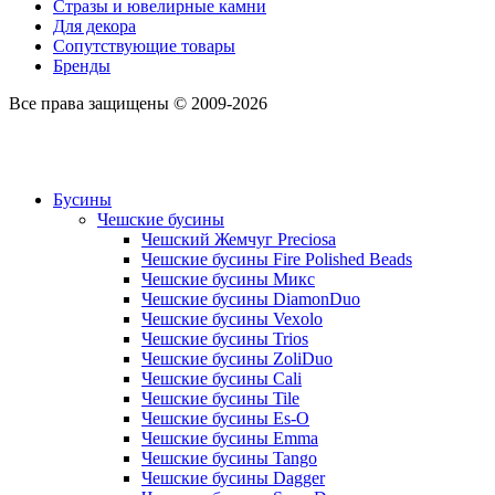
Стразы и ювелирные камни
Для декора
Сопутствующие товары
Бренды
Все права защищены © 2009-2026
Бусины
Чешские бусины
Чешский Жемчуг Preciosa
Чешские бусины Fire Polished Beads
Чешские бусины Микс
Чешские бусины DiamonDuo
Чешские бусины Vexolo
Чешские бусины Trios
Чешские бусины ZoliDuo
Чешские бусины Cali
Чешские бусины Tile
Чешские бусины Es-O
Чешские бусины Emma
Чешские бусины Tango
Чешские бусины Dagger