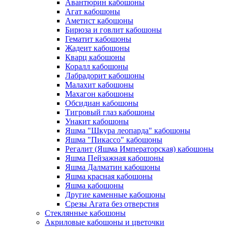
Авантюрин кабошоны
Агат кабошоны
Аметист кабошоны
Бирюза и говлит кабошоны
Гематит кабошоны
Жадеит кабошоны
Кварц кабошоны
Коралл кабошоны
Лабрадорит кабошоны
Малахит кабошоны
Махагон кабошоны
Обсидиан кабошоны
Тигровый глаз кабошоны
Унакит кабошоны
Яшма "Шкура леопарда" кабошоны
Яшма "Пикассо" кабошоны
Регалит (Яшма Императорская) кабошоны
Яшма Пейзажная кабошоны
Яшма Далматин кабошоны
Яшма красная кабошоны
Яшма кабошоны
Другие каменные кабошоны
Срезы Агата без отверстия
Стеклянные кабошоны
Акриловые кабошоны и цветочки