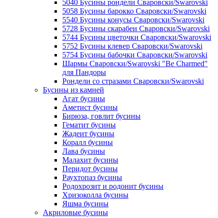
5040 Бусины рондели Сваровски/Swarovski
5058 Бусины барокко Сваровски/Swarovski
5540 Бусины конусы Сваровски/Swarovski
5728 Бусины скарабеи Сваровски/Swarovski
5744 Бусины цветочки Сваровски/Swarovski
5752 Бусины клевер Сваровски/Swarovski
5754 Бусины бабочки Сваровски/Swarovski
Шармы Сваровски/Swarovski "Be Charmed"
для Пандоры
Рондели со стразами Сваровски/Swarovski
Бусины из камней
Агат бусины
Аметист бусины
Бирюза, говлит бусины
Гематит бусины
Жадеит бусины
Коралл бусины
Лава бусины
Малахит бусины
Перидот бусины
Раухтопаз бусины
Родохрозит и родонит бусины
Хризоколла бусины
Яшма бусины
Акриловые бусины