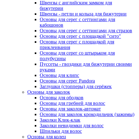
Швензы с английским замком для
бижутерии
Швензы - петли и кольца для бижутерии
Основы для серег с сеттингами для
кабошонов
Основы для серег с сеттингами для стразов
Основы для серег с площадкой "сито"
Основы для серег с площадкой для
приклеивания
Основы для серег со штырьком для
полубусины
Пуссеты - гвоздики для бижутерии своими
руками
Основы для клипс
Основы для серег Pandora
Заглушки (стопперы) для серёжек
Основы для заколок
Основы для ободков
Основы для гребней для волос
Основы для заколок-автомат
Основы для заколок крокодильчик (зажимы)
Заколки Клик-клак
Заколки невидимки для волос
Шпильки для волос
Основы для колец