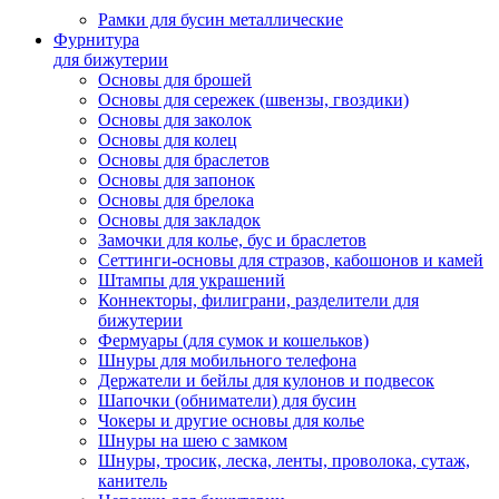
Рамки для бусин металлические
Фурнитура
для бижутерии
Основы для брошей
Основы для сережек (швензы, гвоздики)
Основы для заколок
Основы для колец
Основы для браслетов
Основы для запонок
Основы для брелока
Основы для закладок
Замочки для колье, бус и браслетов
Сеттинги-основы для стразов, кабошонов и камей
Штампы для украшений
Коннекторы, филиграни, разделители для
бижутерии
Фермуары (для сумок и кошельков)
Шнуры для мобильного телефона
Держатели и бейлы для кулонов и подвесок
Шапочки (обниматели) для бусин
Чокеры и другие основы для колье
Шнуры на шею с замком
Шнуры, тросик, леска, ленты, проволока, сутаж,
канитель