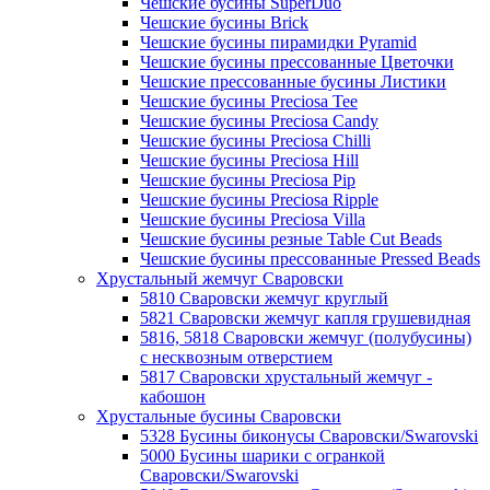
Чешские бусины SuperDuo
Чешские бусины Brick
Чешские бусины пирамидки Pyramid
Чешские бусины прессованные Цветочки
Чешские прессованные бусины Листики
Чешские бусины Preciosa Tee
Чешские бусины Preciosa Candy
Чешские бусины Preciosa Chilli
Чешские бусины Preciosa Hill
Чешские бусины Preciosa Pip
Чешские бусины Preciosa Ripple
Чешские бусины Preciosa Villa
Чешские бусины резные Table Cut Beads
Чешские бусины прессованные Pressed Beads
Хрустальный жемчуг Сваровски
5810 Сваровски жемчуг круглый
5821 Сваровски жемчуг капля грушевидная
5816, 5818 Сваровски жемчуг (полубусины)
с несквозным отверстием
5817 Сваровски хрустальный жемчуг -
кабошон
Хрустальные бусины Сваровски
5328 Бусины биконусы Сваровски/Swarovski
5000 Бусины шарики с огранкой
Сваровски/Swarovski