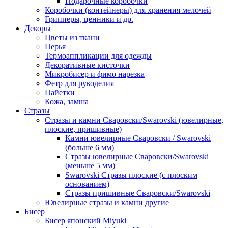
Подарочные коробочки
Коробочки (контейнеры) для хранения мелочей
Грипперы, ценники и др.
Декоры
Цветы из ткани
Перья
Термоаппликации для одежды
Декоративные кисточки
Микробисер и фимо нарезка
Фетр для рукоделия
Пайетки
Кожа, замша
Стразы
Стразы и камни Сваровски/Swarovski (ювелирные,
плоские, пришивные)
Камни ювелирные Сваровски / Swarovski
(больше 6 мм)
Стразы ювелирные Сваровски/Swarovski
(меньше 5 мм)
Swarovski Стразы плоские (с плоским
основанием)
Стразы пришивные Сваровски/Swarovski
Ювелирные стразы и камни другие
Бисер
Бисер японский Miyuki