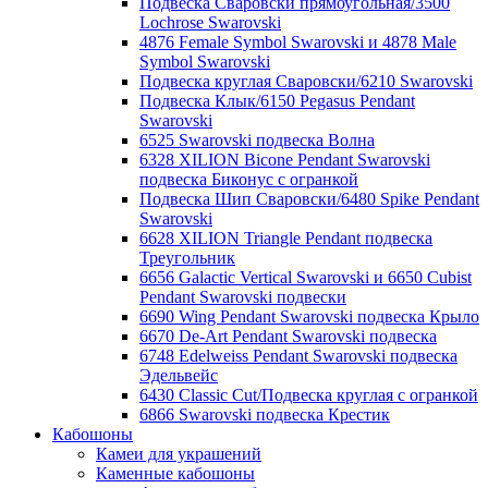
Подвеска Сваровски прямоугольная/3500
Lochrose Swarovski
4876 Female Symbol Swarovski и 4878 Male
Symbol Swarovski
Подвеска круглая Сваровски/6210 Swarovski
Подвеска Клык/6150 Pegasus Pendant
Swarovski
6525 Swarovski подвеска Волна
6328 XILION Bicone Pendant Swarovski
подвеска Биконус c огранкой
Подвеска Шип Сваровски/6480 Spike Pendant
Swarovski
6628 XILION Triangle Pendant подвеска
Треугольник
6656 Galactic Vertical Swarovski и 6650 Cubist
Pendant Swarovski подвески
6690 Wing Pendant Swarovski подвеска Крыло
6670 De-Art Pendant Swarovski подвеска
6748 Edelweiss Pendant Swarovski подвеска
Эдельвейс
6430 Classic Cut/Подвеска круглая с огранкой
6866 Swarovski подвеска Крестик
Кабошоны
Камеи для украшений
Каменные кабошоны