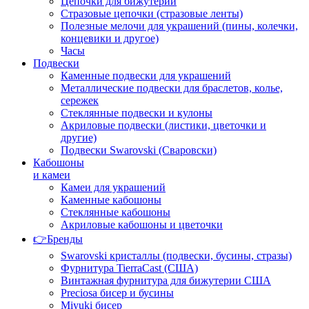
Цепочки для бижутерии
Стразовые цепочки (стразовые ленты)
Полезные мелочи для украшений (пины, колечки,
концевики и другое)
Часы
Подвески
Каменные подвески для украшений
Металлические подвески для браслетов, колье,
сережек
Стеклянные подвески и кулоны
Акриловые подвески (листики, цветочки и
другие)
Подвески Swarovski (Сваровски)
Кабошоны
и камеи
Камеи для украшений
Каменные кабошоны
Стеклянные кабошоны
Акриловые кабошоны и цветочки
👉Бренды
Swarovski кристаллы (подвески, бусины, стразы)
Фурнитура TierraCast (США)
Винтажная фурнитура для бижутерии США
Preciosa бисер и бусины
Miyuki бисер