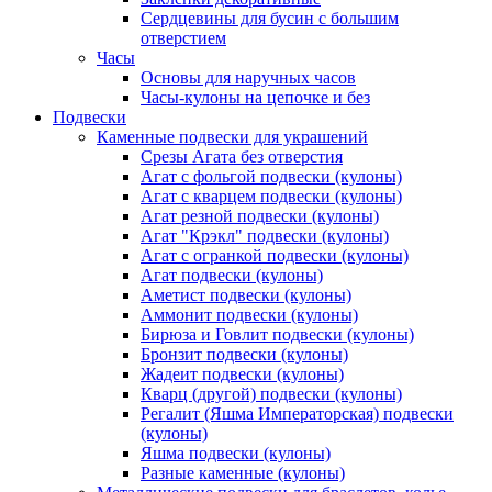
Сердцевины для бусин с большим
отверстием
Часы
Основы для наручных часов
Часы-кулоны на цепочке и без
Подвески
Каменные подвески для украшений
Срезы Агата без отверстия
Агат с фольгой подвески (кулоны)
Агат с кварцем подвески (кулоны)
Агат резной подвески (кулоны)
Агат "Крэкл" подвески (кулоны)
Агат с огранкой подвески (кулоны)
Агат подвески (кулоны)
Аметист подвески (кулоны)
Аммонит подвески (кулоны)
Бирюза и Говлит подвески (кулоны)
Бронзит подвески (кулоны)
Жадеит подвески (кулоны)
Кварц (другой) подвески (кулоны)
Регалит (Яшма Императорская) подвески
(кулоны)
Яшма подвески (кулоны)
Разные каменные (кулоны)