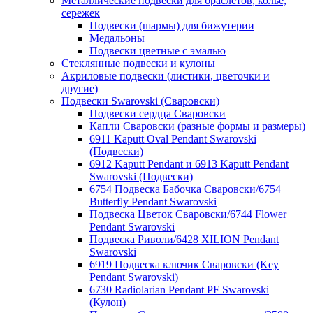
Металлические подвески для браслетов, колье,
сережек
Подвески (шармы) для бижутерии
Медальоны
Подвески цветные с эмалью
Стеклянные подвески и кулоны
Акриловые подвески (листики, цветочки и
другие)
Подвески Swarovski (Сваровски)
Подвески сердца Сваровски
Капли Сваровски (разные формы и размеры)
6911 Kaputt Oval Pendant Swarovski
(Подвески)
6912 Kaputt Pendant и 6913 Kaputt Pendant
Swarovski (Подвески)
6754 Подвеска Бабочка Сваровски/6754
Butterfly Pendant Swarovski
Подвеска Цветок Сваровски/6744 Flower
Pendant Swarovski
Подвеска Риволи/6428 XILION Pendant
Swarovski
6919 Подвеска ключик Сваровски (Key
Pendant Swarovski)
6730 Radiolarian Pendant PF Swarovski
(Кулон)