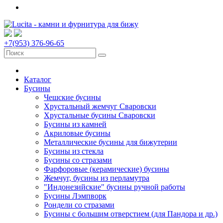
+7(953) 376-96-65
Каталог
Бусины
Чешские бусины
Хрустальный жемчуг Сваровски
Хрустальные бусины Сваровски
Бусины из камней
Акриловые бусины
Металлические бусины для бижутерии
Бусины из стекла
Бусины со стразами
Фарфоровые (керамические) бусины
Жемчуг, бусины из перламутра
"Индонезийские" бусины ручной работы
Бусины Лэмпворк
Рондели со стразами
Бусины с большим отверстием (для Пандора и др.)