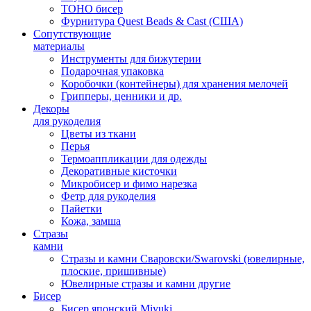
TOHO бисер
Фурнитура Quest Beads & Cast (США)
Сопутствующие
материалы
Инструменты для бижутерии
Подарочная упаковка
Коробочки (контейнеры) для хранения мелочей
Грипперы, ценники и др.
Декоры
для рукоделия
Цветы из ткани
Перья
Термоаппликации для одежды
Декоративные кисточки
Микробисер и фимо нарезка
Фетр для рукоделия
Пайетки
Кожа, замша
Стразы
камни
Стразы и камни Сваровски/Swarovski (ювелирные,
плоские, пришивные)
Ювелирные стразы и камни другие
Бисер
Бисер японский Miyuki