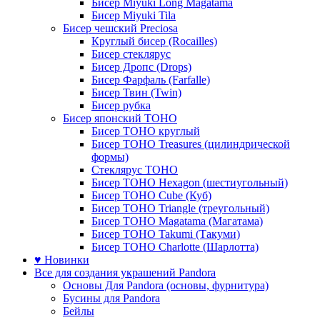
Бисер Miyuki Long Magatama
Бисер Miyuki Tila
Бисер чешский Preciosa
Круглый бисер (Rocailles)
Бисер стеклярус
Бисер Дропс (Drops)
Бисер Фарфаль (Farfalle)
Бисер Твин (Twin)
Бисер рубка
Бисер японский TOHO
Бисер TOHO круглый
Бисер TOHO Treasures (цилиндрической
формы)
Стеклярус TOHO
Бисер TOHO Hexagon (шестиугольный)
Бисер TOHO Cube (Куб)
Бисер TOHO Triangle (треугольный)
Бисер TOHO Magatama (Магатама)
Бисер TOHO Takumi (Такуми)
Бисер TOHO Charlotte (Шарлотта)
♥ Новинки
Все для создания украшений Pandora
Основы Для Pandora (основы, фурнитура)
Бусины для Pandora
Бейлы