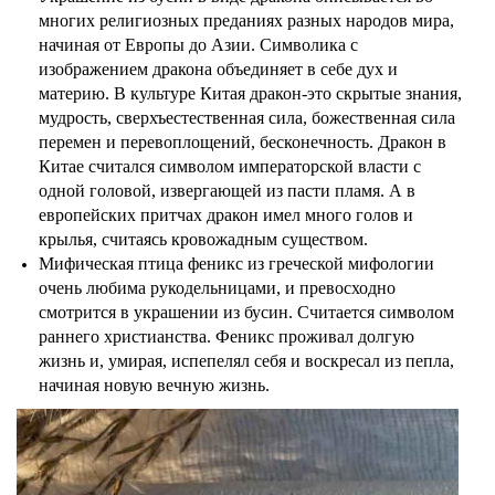
многих религиозных преданиях разных народов мира,
начиная от Европы до Азии. Символика с
изображением дракона объединяет в себе дух и
материю. В культуре Китая дракон-это скрытые знания,
мудрость, сверхъестественная сила, божественная сила
перемен и перевоплощений, бесконечность. Дракон в
Китае считался символом императорской власти с
одной головой, извергающей из пасти пламя. А в
европейских притчах дракон имел много голов и
крылья, считаясь кровожадным существом.
Мифическая птица феникс из греческой мифологии
очень любима рукодельницами, и превосходно
смотрится в украшении из бусин. Считается символом
раннего христианства. Феникс проживал долгую
жизнь и, умирая, испепелял себя и воскресал из пепла,
начиная новую вечную жизнь.