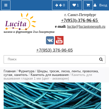
0
1
Вход
г. Санкт-Петербург
+7(953)-376-96-65
e-mail:
lucita@luciastonesspb.ru
+7(953) 376-96-65
Главная
/
Фурнитура
/
Шнуры, тросик, леска, ленты, проволока,
сутаж, канитель
/
Канитель для вышивания
/ Канитель для
вышивания гладкая 1 мм (цвет - аквамарин)