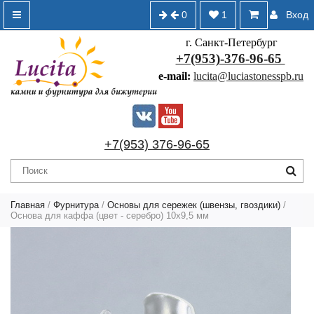
0
1
Вход
г. Санкт-Петербург
+7(953)-376-96-65
e-mail:
lucita@luciastonesspb.ru
+7(953) 376-96-65
Главная
/
Фурнитура
/
Основы для сережек (швензы, гвоздики)
/
Основа для каффа (цвет - серебро) 10х9,5 мм