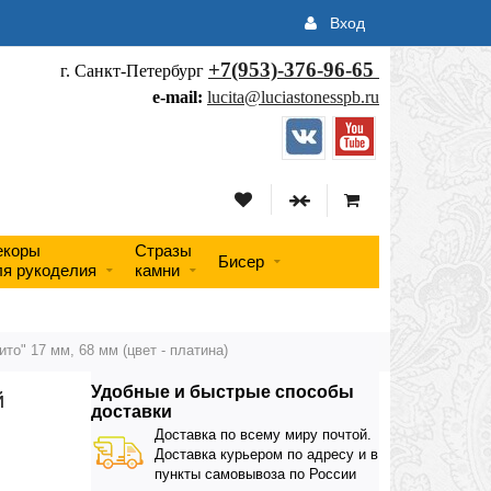
Вход
+7(953)-376-96-65
г. Санкт-Петербург
e-mail:
lucita@luciastonesspb.ru
екоры
Стразы
Бисер
ля рукоделия
камни
то" 17 мм, 68 мм (цвет - платина)
Удобные и быстрые способы
й
доставки
Доставка по всему миру почтой.
Доставка курьером по адресу и в
пункты самовывоза по России