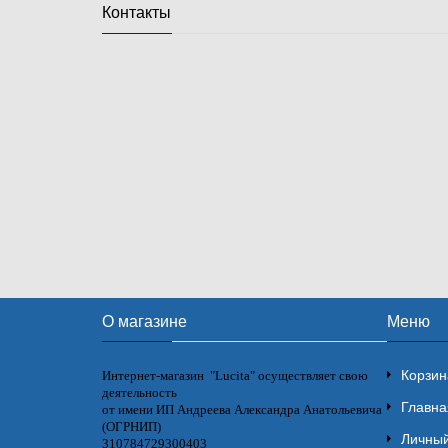
Контакты
О магазине
Меню
Корзин
Интернет-магазин "Lucita" осуществляет свою
деятельность
Главна
от имени ИП Андреева Александра Анатольевича
(ОГРНИП)
Личный
310784729300403