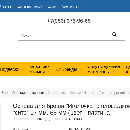
Отзывы
Есть вопрос?
Блог
Контакты
+7(953) 376-96-65
Кабошоны
Сопутствующие
Д
Подвески
👉Бренды
и камеи
материалы
д
 брошей в виде иголочки
/ Основа для броши "Иголочка" с площадкой "си
Основа для броши "Иголочка" с площадко
"сито" 17 мм, 68 мм (цвет - платина)
0 отзыв(ов)
Написать отзыв
Артикул:
М-20-14-01