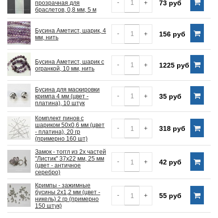
-
+
73 руб
прозрачная для
браслетов, 0,8 мм, 5 м
Бусина Аметист, шарик, 4
-
+
156 руб
мм, нить
Бусина Аметист, шарик с
-
+
1225 руб
огранкой, 10 мм, нить
Бусина для маскировки
-
+
35 руб
кримпа 4 мм (цвет -
платина), 10 штук
Комплект пинов с
шариком 50х0,6 мм (цвет
-
+
318 руб
- платина), 20 гр
(примерно 160 шт)
Замок - тоггл из 2х частей
"Листик" 37х22 мм, 25 мм
-
+
42 руб
(цвет - античное
серебро)
Кримпы - зажимные
бусины 2х1,2 мм (цвет -
-
+
55 руб
никель) 2 гр (примерно
150 штук)