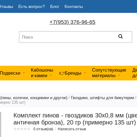
Отзывы
Есть вопрос?
Блог
Контакты
+7(953) 376-96-65
Кабошоны
Сопутствующие
Д
Подвески
👉Бренды
и камеи
материалы
д
пины, колечки, концевики и другое)
/
Гвоздики, штифты для бижутерии
имерно 135 шт)
Комплект пинов - гвоздиков 30х0,8 мм (цве
античная бронза), 20 гр (примерно 135 шт)
0 отзыв(ов)
Написать отзыв