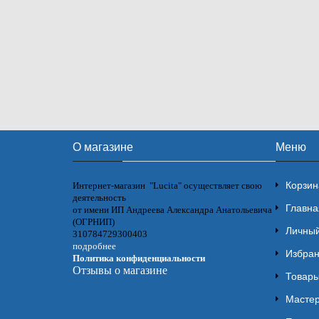
О магазине
Меню
Корзин
Интернет-магазин "Lucita" осуществляет свою
деятельность
Главна
от имени ИП Андреева Александра Анатольевича
(ОГРНИП)
Личный
310784729300403
подробнее
Избра
Политика конфиденциальности
Отзывы о магазине
Товары
Мастер