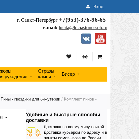
Вход
+7(953)-376-96-65
г. Санкт-Петербург
e-mail:
lucita@luciastonesspb.ru
екоры
Стразы
Бисер
ля рукоделия
камни
/
Пины - гвоздики для бижутерии
/ Комплект пинов -
Удобные и быстрые способы
т -
доставки
Доставка по всему миру почтой.
Доставка курьером по адресу и в
пункты самовывоза по России