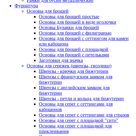
Рамки для бусин металлические
Фурнитура
Основы для брошей
Основы для брошей простые
Основы для брошей в виде иголочки
Основы Булавки для брошей
Основы для брошей с филигранью
Основы для брошей с сеттингом для камеи
или кабошона
Основы для брошей с площадкой
Основы для брошей с петельками
Заготовки для значка
Основы для сережек (швензы, гвоздики)
Швензы - крючки для бижутерии
Швензы с французским замком для
бижутерии
Швензы с английским замком для
бижутерии
Швензы - петли и кольца для бижутерии
Основы для серег с сеттингами для
кабошонов
Основы для серег с сеттингами для стразов
Основы для серег с площадкой "сито"
Основы для серег с площадкой для
приклеивания