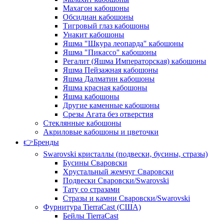
Махагон кабошоны
Обсидиан кабошоны
Тигровый глаз кабошоны
Унакит кабошоны
Яшма "Шкура леопарда" кабошоны
Яшма "Пикассо" кабошоны
Регалит (Яшма Императорская) кабошоны
Яшма Пейзажная кабошоны
Яшма Далматин кабошоны
Яшма красная кабошоны
Яшма кабошоны
Другие каменные кабошоны
Срезы Агата без отверстия
Стеклянные кабошоны
Акриловые кабошоны и цветочки
👉Бренды
Swarovski кристаллы (подвески, бусины, стразы)
Бусины Сваровски
Хрустальный жемчуг Сваровски
Подвески Сваровски/Swarovski
Тату со стразами
Стразы и камни Сваровски/Swarovski
Фурнитура TierraCast (США)
Бейлы TierraCast