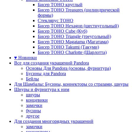
Бисер TOHO круглый
Бисер TOHO Treasures (цилиндрической
формы)
Стеклярус TOHO
Бисер TOHO Hexagon (шестиугольный)
Бисер TOHO Cube (Куб)
Бисер TOHO Triangle (треугольный)
Бисер TOHO Magatama (Магатама)
Бисер TOHO Takumi (Такуми)
Бисер TOHO Charlotte (Шарлотта)
♥ Новинки
Все для создания украшений Pandora
Основы Для Pandora (основы, фурнитура)
Бусины для Pandora
Бейлы
Для Шамбалы: Бусины, коннекторы со стразами, шнуры
Шнуры и фурнитура к ним
шнуры
концевики
замочки
бусины
другое
Для создания многорядных украшений
замочки
коннекторы