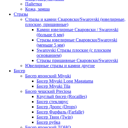
Пайетки
Кожа, замша
Стразы
Стразы и камни Сваровски/Swarovski (ювелирные,
плоские, пришивные)
Камни ювелирные Сваровски / Swarovski
(больше 6 мм)
Стразы ювелирные Сваровски/Swarovski
(меньше 5 мм)
Swarovski Стразы плоские (с плоским
основанием)
Стразы пришивные Сваровски/Swarovski
Ювелирные стразы и камни другие
Бисер
Бисер японский Miyuki
Бисер Miyuki Long Magatama
Бисер Miyuki Tila
Бисер чешский Preciosa
Круглый бисер (Rocailles)
Бисер стеклярус
Бисер Дропс (Drops)
Бисер Фарфаль (Farfalle)
Бисер Твин (Twin)
Бисер рубка
Бисер японский TOHO