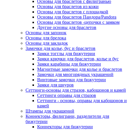
Основы для браслетов с филигранью
Основы для браслетов из кожи
Основы для браслетов с площадкой
Основы для браслетов Пандора/Pandora
Основы для браслетов -цепочки с замком
Другие основы для браслетов
Основы для запонок
Основы для брелока
Основы для закладок
Замочки для колье, бус и браслетов
Замки тогглы для бижутерии
Замки крючки для браслетов, колье и бус
Замки карабины для бижутерии
Магнитные замочки для колье и браслетов
Замочки для многорядных украшений
Винтовые замочки для бижутерии
Замки для шнуров
Сеттинги-основы для стразов, кабошонов и камей
Сеттинги оправы для стразов
Сеттинги - основы, оправы для кабошонов и
камей
Штампы для украшений
Коннекторы, филиграни, разделители для
бижутерии
Коннекторы для бижутерии