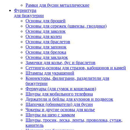
Рамки для бусин металлические
Фурнитура
для бижутерии
Основы для брошей
Основы для сережек (швензы, гвоздики)
Основы для заколок
Основы для колец
Основы для браслетов
Основы для запонок
Основы для брелока
Основы для закладок
Замочки для колье, бус и браслетов
Сеттинги-основы для стразов, кабошонов и камей
Штампы для украшений
Коннекторы, филиграни, разделители для
бижутерии
Фермуары (для сумок и кошельков)
Шнуры для мобильного телефона
Держатели и бейлы для кулонов и подвесок
Шапочки (обниматели) для бусин
Чокеры и другие основы для колье
Шнуры на шею с замком
Шнуры, тросик, леска, ленты, проволока, сутаж,
канитель