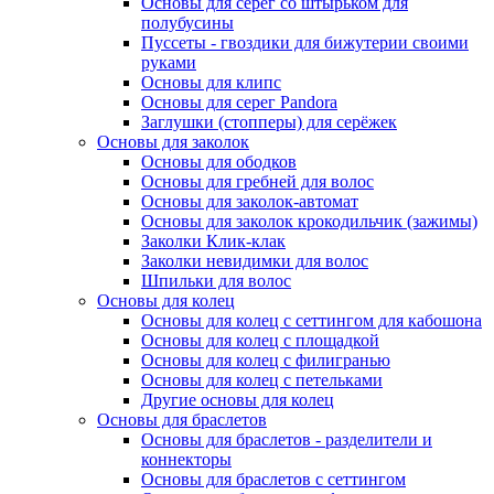
Основы для серег со штырьком для
полубусины
Пуссеты - гвоздики для бижутерии своими
руками
Основы для клипс
Основы для серег Pandora
Заглушки (стопперы) для серёжек
Основы для заколок
Основы для ободков
Основы для гребней для волос
Основы для заколок-автомат
Основы для заколок крокодильчик (зажимы)
Заколки Клик-клак
Заколки невидимки для волос
Шпильки для волос
Основы для колец
Основы для колец с сеттингом для кабошона
Основы для колец с площадкой
Основы для колец с филигранью
Основы для колец с петельками
Другие основы для колец
Основы для браслетов
Основы для браслетов - разделители и
коннекторы
Основы для браслетов с сеттингом