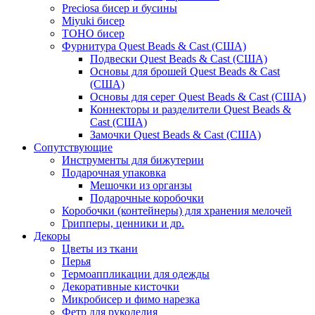
Preciosa бисер и бусины
Miyuki бисер
TOHO бисер
Фурнитура Quest Beads & Cast (США)
Подвески Quest Beads & Cast (США)
Основы для брошей Quest Beads & Cast
(США)
Основы для серег Quest Beads & Cast (США)
Коннекторы и разделители Quest Beads &
Cast (США)
Замочки Quest Beads & Cast (США)
Сопутствующие
Инструменты для бижутерии
Подарочная упаковка
Мешочки из органзы
Подарочные коробочки
Коробочки (контейнеры) для хранения мелочей
Грипперы, ценники и др.
Декоры
Цветы из ткани
Перья
Термоаппликации для одежды
Декоративные кисточки
Микробисер и фимо нарезка
Фетр для рукоделия