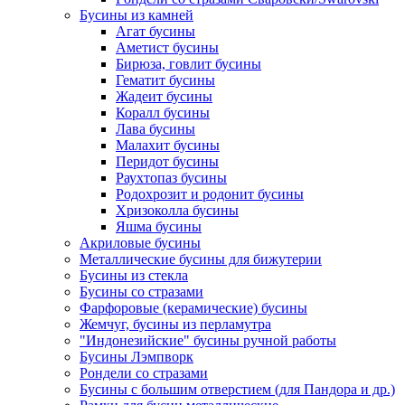
Бусины из камней
Агат бусины
Аметист бусины
Бирюза, говлит бусины
Гематит бусины
Жадеит бусины
Коралл бусины
Лава бусины
Малахит бусины
Перидот бусины
Раухтопаз бусины
Родохрозит и родонит бусины
Хризоколла бусины
Яшма бусины
Акриловые бусины
Металлические бусины для бижутерии
Бусины из стекла
Бусины со стразами
Фарфоровые (керамические) бусины
Жемчуг, бусины из перламутра
"Индонезийские" бусины ручной работы
Бусины Лэмпворк
Рондели со стразами
Бусины с большим отверстием (для Пандора и др.)