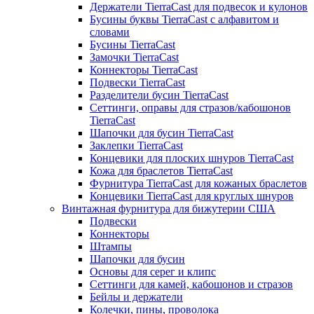
Держатели TierraCast для подвесок и кулонов
Бусины буквы TierraCast с алфавитом и
словами
Бусины TierraCast
Замочки TierraCast
Коннекторы TierraCast
Подвески TierraCast
Разделители бусин TierraCast
Сеттинги, оправы для стразов/кабошонов
TierraCast
Шапочки для бусин TierraCast
Заклепки TierraCast
Концевики для плоских шнуров TierraCast
Кожа для браслетов TierraCast
Фурнитура TierraCast для кожаных браслетов
Концевики TierraCast для круглых шнуров
Винтажная фурнитура для бижутерии США
Подвески
Коннекторы
Штампы
Шапочки для бусин
Основы для серег и клипс
Сеттинги для камей, кабошонов и стразов
Бейлы и держатели
Колечки, пины, проволока