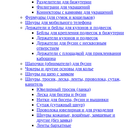
Разделители для бижутерии
Филиграни для украшений
Коннекторы с камнями для украшений
Фермуары (для сумок и кошельков)
Шнуры для мобильного телефона
Держатели и бейлы для кулонов и подвесок
Бейлы для крепления подвесок в бижутерии
Держатели кулонов и подвесок
Держатели для бусин с несквозным
отверстием
Держатели с площадкой для приклеивания
кабошона
Шапочки (обниматели) для бусин
Чокеры и другие основы для колье
Шнуры на шею с замком
Шнуры, тросик, леска, ленты, проволока, сутаж,
канитель
Ювелирный тросик (ланка)
Леска для бисера и бусин
Нитки для бисера, бусин и вышивки
Сутаж (сутажный шнур)
Проволока ювелирная и для рукоделия
Шнуры кожаные, вощёные, замшевые и
другие (без замка)
Ленты бархатные