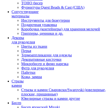
TOHO бисер
Фурнитура Quest Beads & Cast (США)
Сопутствующие
материалы
Инструменты для бижутерии
Подарочная упаковка
Коробочки (контейнеры) для хранения мелочей
Грипперы, ценники и др.
Декоры
для рукоделия
Цветы из ткани
Перья
Термоаппликации для одежды
Декоративные кисточки
Микробисер и фимо нарезка
Фетр для рукоделия
Пайетки
Кожа, замша
Стразы
камни
Стразы и камни Сваровски/Swarovski (ювелирные,
плоские, пришивные)
Ювелирные стразы и камни другие
Бисер
Бисер японский Miyuki