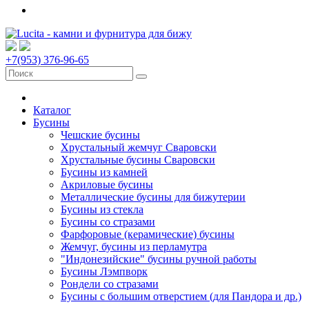
+7(953) 376-96-65
Каталог
Бусины
Чешские бусины
Хрустальный жемчуг Сваровски
Хрустальные бусины Сваровски
Бусины из камней
Акриловые бусины
Металлические бусины для бижутерии
Бусины из стекла
Бусины со стразами
Фарфоровые (керамические) бусины
Жемчуг, бусины из перламутра
"Индонезийские" бусины ручной работы
Бусины Лэмпворк
Рондели со стразами
Бусины с большим отверстием (для Пандора и др.)