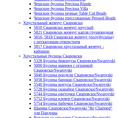
Чешские бусины Preciosa Ripple
Чешские бусины Preciosa Villa
Чешские бусины резные Table Cut Beads
Чешские бусины прессованные Pressed Beads
Хрустальный жемчуг Сваровски
5810 Сваровски жемчуг круглый
5821 Сваровски жемчуг капля грушевидная
5816, 5818 Сваровски жемчуг (полубусины)
с несквозным отверстием
5817 Сваровски хрустальный жемчуг -
кабошон
Хрустальные бусины Сваровски
5328 Бусины биконусы Сваровски/Swarovski
5000 Бусины шарики с огранкой
Сваровски/Swarovski
5040 Бусины рондели Сваровски/Swarovski
5058 Бусины барокко Сваровски/Swarovski
5540 Бусины конусы Сваровски/Swarovski
5728 Бусины скарабеи Сваровски/Swarovski
5744 Бусины цветочки Сваровски/Swarovski
5752 Бусины клевер Сваровски/Swarovski
5754 Бусины бабочки Сваровски/Swarovski
Шармы Сваровски/Swarovski "Be Charmed"
для Пандоры
Рондели со стразами Сваровски/Swarovski