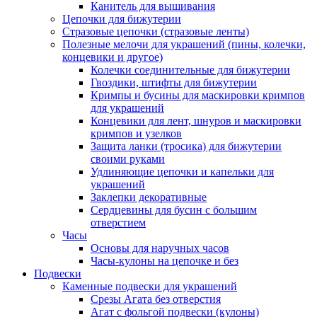
Канитель для вышивания
Цепочки для бижутерии
Стразовые цепочки (стразовые ленты)
Полезные мелочи для украшений (пины, колечки,
концевики и другое)
Колечки соединительные для бижутерии
Гвоздики, штифты для бижутерии
Кримпы и бусины для маскировки кримпов
для украшений
Концевики для лент, шнуров и маскировки
кримпов и узелков
Защита ланки (тросика) для бижутерии
своими руками
Удлиняющие цепочки и капельки для
украшений
Заклепки декоративные
Сердцевины для бусин с большим
отверстием
Часы
Основы для наручных часов
Часы-кулоны на цепочке и без
Подвески
Каменные подвески для украшений
Срезы Агата без отверстия
Агат с фольгой подвески (кулоны)