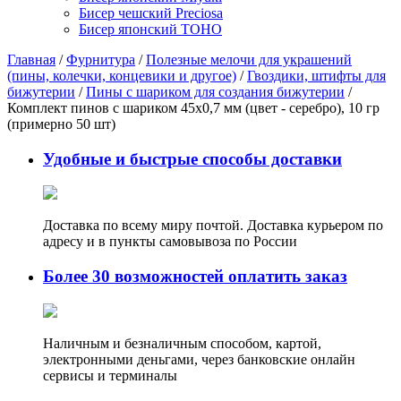
Бисер чешский Preciosa
Бисер японский TOHO
Главная
/
Фурнитура
/
Полезные мелочи для украшений
(пины, колечки, концевики и другое)
/
Гвоздики, штифты для
бижутерии
/
Пины с шариком для создания бижутерии
/
Комплект пинов с шариком 45х0,7 мм (цвет - серебро), 10 гр
(примерно 50 шт)
Удобные и быстрые способы доставки
Доставка по всему миру почтой. Доставка курьером по
адресу и в пункты самовывоза по России
Более 30 возможностей оплатить заказ
Наличным и безналичным способом, картой,
электронными деньгами, через банковские онлайн
сервисы и терминалы