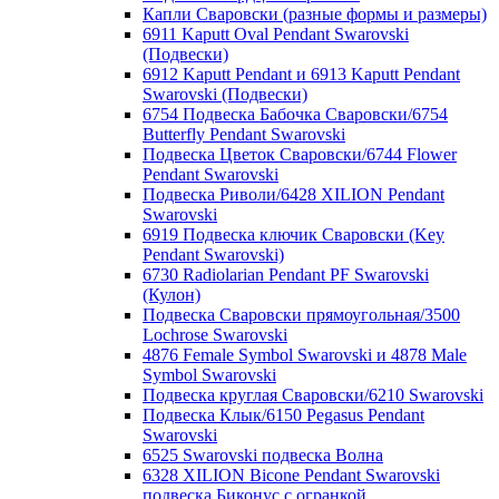
Капли Сваровски (разные формы и размеры)
6911 Kaputt Oval Pendant Swarovski
(Подвески)
6912 Kaputt Pendant и 6913 Kaputt Pendant
Swarovski (Подвески)
6754 Подвеска Бабочка Сваровски/6754
Butterfly Pendant Swarovski
Подвеска Цветок Сваровски/6744 Flower
Pendant Swarovski
Подвеска Риволи/6428 XILION Pendant
Swarovski
6919 Подвеска ключик Сваровски (Key
Pendant Swarovski)
6730 Radiolarian Pendant PF Swarovski
(Кулон)
Подвеска Сваровски прямоугольная/3500
Lochrose Swarovski
4876 Female Symbol Swarovski и 4878 Male
Symbol Swarovski
Подвеска круглая Сваровски/6210 Swarovski
Подвеска Клык/6150 Pegasus Pendant
Swarovski
6525 Swarovski подвеска Волна
6328 XILION Bicone Pendant Swarovski
подвеска Биконус c огранкой