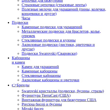
Цепочки для бижутерии
Стразовые цепочки (стразовые ленты)
Полезные мелочи для украшений (пины, колечки,
концевики и другое)
Часы
Подвески
Каменные подвески для украшений
Металлические подвески для браслетов, колье,
сережек
Стеклянные подвески и кулоны
Акриловые подвески (листики, цветочки и
другие)
Подвески Swarovski (Сваровски)
Кабошоны
и камеи
Камеи для украшений
Каменные кабошоны
Стеклянные кабошоны
Акриловые кабошоны и цветочки
👉Бренды
Swarovski кристаллы (подвески, бусины, стразы)
Фурнитура TierraCast (США)
Винтажная фурнитура для бижутерии США
Preciosa бисер и бусины
Miyuki бисер