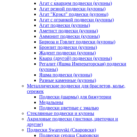
Агат с кварцем подвески (кулоны)
Агат резной подвески (кулоны)
Агат "Крэкл" подвески (кулоны)
Агат с огранкой подвески (кулоны)
Агат подвески (кулоны)
Аметист подвески (кулоны)
Аммонит подвески (кулоны)
Бирюза и Говлит подвески (кулоны)
Бронзит подвески (кулоны)
Жадеит подвески (кулоны)
Кварц (другой) подвески (кулоны)
Регалит (Яшма Императорская) подвески
(кулоны)
Яшма подвески (кулоны)
Разные каменные (кулоны)
Металлические подвески для браслетов, колье,
сережек
Подвески (шармы) для бижутерии
Медальоны
Подвески цветные с эмалью
Стеклянные подвески и кулоны
Акриловые подвески (листики, цветочки и
другие)
Подвески Swarovski (Сваровски)
Подвески сердца Сваровски