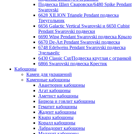
Подвеска Шип Сваровски/6480 Spike Pendant
Swarovski
6628 XILION Triangle Pendant подвеска
Треугольник
6656 Galactic Vertical Swarovski и 6650 Cubist
Pendant Swarovski подвески
6690 Wing Pendant Swarovski подвеска Крыло
6670 De-Art Pendant Swarovski подвеска
6748 Edelweiss Pendant Swarovski подвеска
Эдельвейс
6430 Classic Cut/Подвеска круглая с огранкой
6866 Swarovski подвеска Крестик
Кабошоны
Камеи для украшений
Каменные кабошоны
Авантюрин кабошоны
Агат кабошоны
Аметист кабошоны
Бирюза и говлит кабошоны
Гематит кабошоны
Жадеит кабошоны
Кварц кабошоны
Коралл кабошоны
Лабрадорит кабошоны
Малахит кабошоны