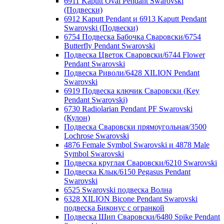
6911 Kaputt Oval Pendant Swarovski
(Подвески)
6912 Kaputt Pendant и 6913 Kaputt Pendant
Swarovski (Подвески)
6754 Подвеска Бабочка Сваровски/6754
Butterfly Pendant Swarovski
Подвеска Цветок Сваровски/6744 Flower
Pendant Swarovski
Подвеска Риволи/6428 XILION Pendant
Swarovski
6919 Подвеска ключик Сваровски (Key
Pendant Swarovski)
6730 Radiolarian Pendant PF Swarovski
(Кулон)
Подвеска Сваровски прямоугольная/3500
Lochrose Swarovski
4876 Female Symbol Swarovski и 4878 Male
Symbol Swarovski
Подвеска круглая Сваровски/6210 Swarovski
Подвеска Клык/6150 Pegasus Pendant
Swarovski
6525 Swarovski подвеска Волна
6328 XILION Bicone Pendant Swarovski
подвеска Биконус c огранкой
Подвеска Шип Сваровски/6480 Spike Pendant