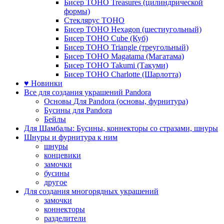
Бисер TOHO Treasures (цилиндрической
формы)
Стеклярус TOHO
Бисер TOHO Hexagon (шестиугольный)
Бисер TOHO Cube (Куб)
Бисер TOHO Triangle (треугольный)
Бисер TOHO Magatama (Магатама)
Бисер TOHO Takumi (Такуми)
Бисер TOHO Charlotte (Шарлотта)
♥ Новинки
Все для создания украшений Pandora
Основы Для Pandora (основы, фурнитура)
Бусины для Pandora
Бейлы
Для Шамбалы: Бусины, коннекторы со стразами, шнуры
Шнуры и фурнитура к ним
шнуры
концевики
замочки
бусины
другое
Для создания многорядных украшений
замочки
коннекторы
разделители