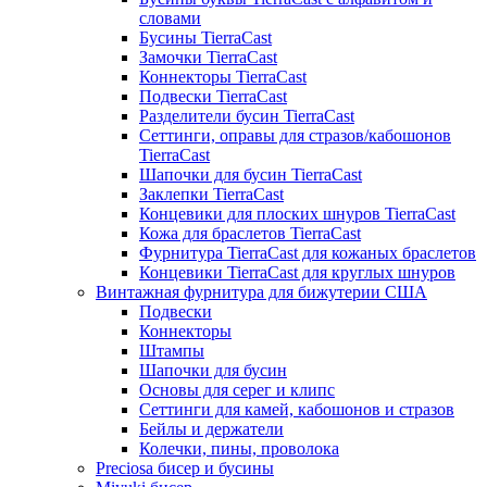
словами
Бусины TierraCast
Замочки TierraCast
Коннекторы TierraCast
Подвески TierraCast
Разделители бусин TierraCast
Сеттинги, оправы для стразов/кабошонов
TierraCast
Шапочки для бусин TierraCast
Заклепки TierraCast
Концевики для плоских шнуров TierraCast
Кожа для браслетов TierraCast
Фурнитура TierraCast для кожаных браслетов
Концевики TierraCast для круглых шнуров
Винтажная фурнитура для бижутерии США
Подвески
Коннекторы
Штампы
Шапочки для бусин
Основы для серег и клипс
Сеттинги для камей, кабошонов и стразов
Бейлы и держатели
Колечки, пины, проволока
Preciosa бисер и бусины