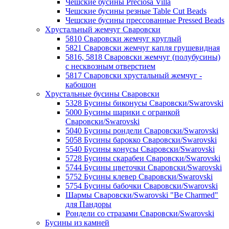
Чешские бусины Preciosa Villa
Чешские бусины резные Table Cut Beads
Чешские бусины прессованные Pressed Beads
Хрустальный жемчуг Сваровски
5810 Сваровски жемчуг круглый
5821 Сваровски жемчуг капля грушевидная
5816, 5818 Сваровски жемчуг (полубусины)
с несквозным отверстием
5817 Сваровски хрустальный жемчуг -
кабошон
Хрустальные бусины Сваровски
5328 Бусины биконусы Сваровски/Swarovski
5000 Бусины шарики с огранкой
Сваровски/Swarovski
5040 Бусины рондели Сваровски/Swarovski
5058 Бусины барокко Сваровски/Swarovski
5540 Бусины конусы Сваровски/Swarovski
5728 Бусины скарабеи Сваровски/Swarovski
5744 Бусины цветочки Сваровски/Swarovski
5752 Бусины клевер Сваровски/Swarovski
5754 Бусины бабочки Сваровски/Swarovski
Шармы Сваровски/Swarovski "Be Charmed"
для Пандоры
Рондели со стразами Сваровски/Swarovski
Бусины из камней