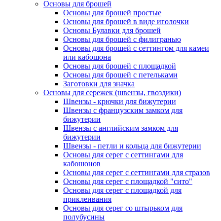
Основы для брошей
Основы для брошей простые
Основы для брошей в виде иголочки
Основы Булавки для брошей
Основы для брошей с филигранью
Основы для брошей с сеттингом для камеи
или кабошона
Основы для брошей с площадкой
Основы для брошей с петельками
Заготовки для значка
Основы для сережек (швензы, гвоздики)
Швензы - крючки для бижутерии
Швензы с французским замком для
бижутерии
Швензы с английским замком для
бижутерии
Швензы - петли и кольца для бижутерии
Основы для серег с сеттингами для
кабошонов
Основы для серег с сеттингами для стразов
Основы для серег с площадкой "сито"
Основы для серег с площадкой для
приклеивания
Основы для серег со штырьком для
полубусины