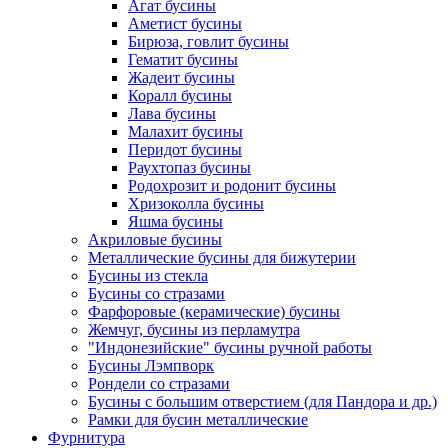
Агат бусины
Аметист бусины
Бирюза, говлит бусины
Гематит бусины
Жадеит бусины
Коралл бусины
Лава бусины
Малахит бусины
Перидот бусины
Раухтопаз бусины
Родохрозит и родонит бусины
Хризоколла бусины
Яшма бусины
Акриловые бусины
Металлические бусины для бижутерии
Бусины из стекла
Бусины со стразами
Фарфоровые (керамические) бусины
Жемчуг, бусины из перламутра
"Индонезийские" бусины ручной работы
Бусины Лэмпворк
Рондели со стразами
Бусины с большим отверстием (для Пандора и др.)
Рамки для бусин металлические
Фурнитура