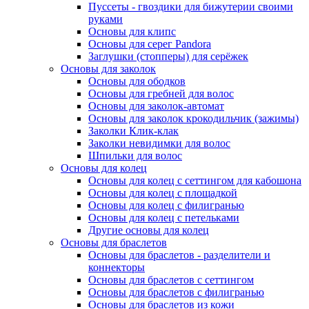
Пуссеты - гвоздики для бижутерии своими
руками
Основы для клипс
Основы для серег Pandora
Заглушки (стопперы) для серёжек
Основы для заколок
Основы для ободков
Основы для гребней для волос
Основы для заколок-автомат
Основы для заколок крокодильчик (зажимы)
Заколки Клик-клак
Заколки невидимки для волос
Шпильки для волос
Основы для колец
Основы для колец с сеттингом для кабошона
Основы для колец с площадкой
Основы для колец с филигранью
Основы для колец с петельками
Другие основы для колец
Основы для браслетов
Основы для браслетов - разделители и
коннекторы
Основы для браслетов с сеттингом
Основы для браслетов с филигранью
Основы для браслетов из кожи