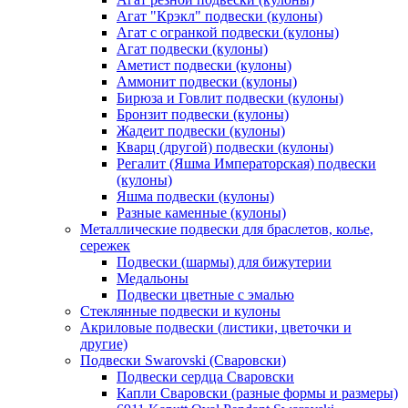
Агат "Крэкл" подвески (кулоны)
Агат с огранкой подвески (кулоны)
Агат подвески (кулоны)
Аметист подвески (кулоны)
Аммонит подвески (кулоны)
Бирюза и Говлит подвески (кулоны)
Бронзит подвески (кулоны)
Жадеит подвески (кулоны)
Кварц (другой) подвески (кулоны)
Регалит (Яшма Императорская) подвески
(кулоны)
Яшма подвески (кулоны)
Разные каменные (кулоны)
Металлические подвески для браслетов, колье,
сережек
Подвески (шармы) для бижутерии
Медальоны
Подвески цветные с эмалью
Стеклянные подвески и кулоны
Акриловые подвески (листики, цветочки и
другие)
Подвески Swarovski (Сваровски)
Подвески сердца Сваровски
Капли Сваровски (разные формы и размеры)