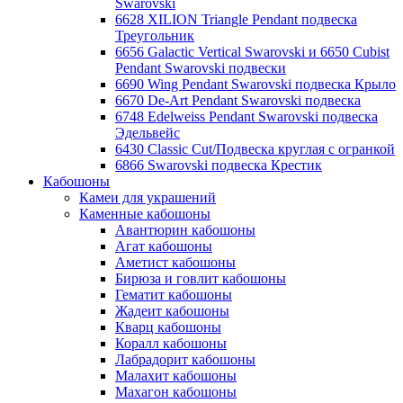
Swarovski
6628 XILION Triangle Pendant подвеска
Треугольник
6656 Galactic Vertical Swarovski и 6650 Cubist
Pendant Swarovski подвески
6690 Wing Pendant Swarovski подвеска Крыло
6670 De-Art Pendant Swarovski подвеска
6748 Edelweiss Pendant Swarovski подвеска
Эдельвейс
6430 Classic Cut/Подвеска круглая с огранкой
6866 Swarovski подвеска Крестик
Кабошоны
Камеи для украшений
Каменные кабошоны
Авантюрин кабошоны
Агат кабошоны
Аметист кабошоны
Бирюза и говлит кабошоны
Гематит кабошоны
Жадеит кабошоны
Кварц кабошоны
Коралл кабошоны
Лабрадорит кабошоны
Малахит кабошоны
Махагон кабошоны