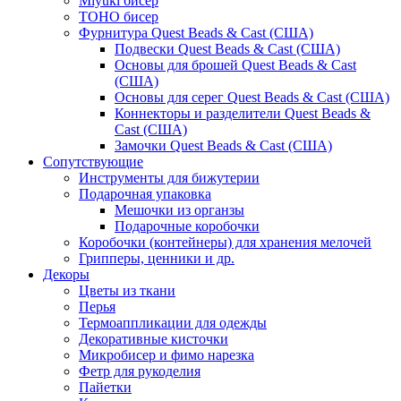
Miyuki бисер
TOHO бисер
Фурнитура Quest Beads & Cast (США)
Подвески Quest Beads & Cast (США)
Основы для брошей Quest Beads & Cast
(США)
Основы для серег Quest Beads & Cast (США)
Коннекторы и разделители Quest Beads &
Cast (США)
Замочки Quest Beads & Cast (США)
Сопутствующие
Инструменты для бижутерии
Подарочная упаковка
Мешочки из органзы
Подарочные коробочки
Коробочки (контейнеры) для хранения мелочей
Грипперы, ценники и др.
Декоры
Цветы из ткани
Перья
Термоаппликации для одежды
Декоративные кисточки
Микробисер и фимо нарезка
Фетр для рукоделия
Пайетки