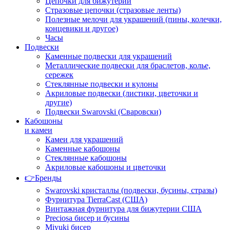
Цепочки для бижутерии
Стразовые цепочки (стразовые ленты)
Полезные мелочи для украшений (пины, колечки,
концевики и другое)
Часы
Подвески
Каменные подвески для украшений
Металлические подвески для браслетов, колье,
сережек
Стеклянные подвески и кулоны
Акриловые подвески (листики, цветочки и
другие)
Подвески Swarovski (Сваровски)
Кабошоны
и камеи
Камеи для украшений
Каменные кабошоны
Стеклянные кабошоны
Акриловые кабошоны и цветочки
👉Бренды
Swarovski кристаллы (подвески, бусины, стразы)
Фурнитура TierraCast (США)
Винтажная фурнитура для бижутерии США
Preciosa бисер и бусины
Miyuki бисер