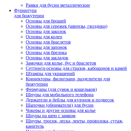
Рамки для бусин металлические
Фурнитура
для бижутерии
Основы для брошей
Основы для сережек (швензы, гвоздики)
Основы для заколок
Основы для колец
Основы для браслетов
Основы для запонок
Основы для брелока
Основы для закладок
Замочки для колье, бус и браслетов
Сеттинги-основы для стразов, кабошонов и камей
Штампы для украшений
Коннекторы, филиграни, разделители для
бижутерии
Фермуары (для сумок и кошельков)
Шнуры для мобильного телефона
Держатели и бейлы для кулонов и подвесок
Шапочки (обниматели) для бусин
Чокеры и другие основы для колье
Шнуры на шею с замком
Шнуры, тросик, леска, ленты, проволока, сутаж,
канитель