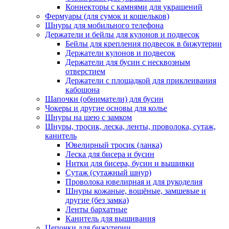
Коннекторы с камнями для украшений
Фермуары (для сумок и кошельков)
Шнуры для мобильного телефона
Держатели и бейлы для кулонов и подвесок
Бейлы для крепления подвесок в бижутерии
Держатели кулонов и подвесок
Держатели для бусин с несквозным
отверстием
Держатели с площадкой для приклеивания
кабошона
Шапочки (обниматели) для бусин
Чокеры и другие основы для колье
Шнуры на шею с замком
Шнуры, тросик, леска, ленты, проволока, сутаж,
канитель
Ювелирный тросик (ланка)
Леска для бисера и бусин
Нитки для бисера, бусин и вышивки
Сутаж (сутажный шнур)
Проволока ювелирная и для рукоделия
Шнуры кожаные, вощёные, замшевые и
другие (без замка)
Ленты бархатные
Канитель для вышивания
Цепочки для бижутерии