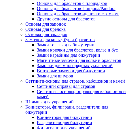
Основы для браслетов с площадкой
Основы для браслетов Пандора/Pandora
Основы для браслетов -цепочки с замком
Другие основы для браслетов
Основы для запонок
Основы для брелока
Основы для закладок
Замочки для колье, бус и браслетов
Замки тогглы для бижутерии
Замки крючки для браслетов, колье и бус
Замки карабины для бижутерии
Магнитные замочки для колье и браслетов
Замочки для многорядных украшений
Винтовые замочки для бижутерии
Замки для шнуров
Сеттинги-основы для стразов, кабошонов и камей
Сеттинги оправы для стразов
Сеттинги - основы, оправы для кабошонов и
камей
Штампы для украшений
Коннекторы, филиграни, разделители для
бижутерии
Коннекторы для бижутерии
Разделители для бижутерии
Филиграни для украшений