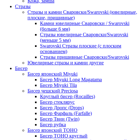
Кожа, замша
Стразы
Стразы и камни Сваровски/Swarovski (ювелирные,
плоские, пришивные)
Камни ювелирные Сваровски / Swarovski
(больше 6 мм)
Стразы ювелирные Сваровски/Swarovski
(меньше 5 мм)
Swarovski Стразы плоские (с плоским
основанием)
Стразы пришивные Сваровски/Swarovski
Ювелирные стразы и камни другие
Бисер
Бисер японский Miyuki
Бисер Miyuki Long Magatama
Бисер Miyuki Tila
Бисер чешский Preciosa
Круглый бисер (Rocailles)
Бисер стеклярус
Бисер Дропс (Drops)
Бисер Фарфаль (Farfalle)
Бисер Твин (Twin)
Бисер рубка
Бисер японский TOHO
Бисер TOHO круглый