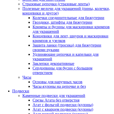
Стразовые цепочки (стразовые ленты)
Полезные мелочи для украшений (пины, колечки,
концевики и другое)
Колечки соединительные для бижутерии
Гвоздики, штифты для бижутерии
Кримпы и бусины для маскировки кримпов
для украшений
Концевики для лент, шнуров и маскировки
кримпов и узелков
Защита ланки (тросика) для бижутерии
своими руками
Удлиняющие цепочки и капельки для
украшений
Заклепки декоративные
Сердцевины для бусин с большим
отверстием
Часы
Основы для наручных часов
Часы-кулоны на цепочке и без
Подвески
Каменные подвески для украшений
Срезы Агата без отверстия
Агат с фольгой подвески (кулоны)
Агат с кварцем подвески (кулоны)
Агат резной подвески (кулоны)