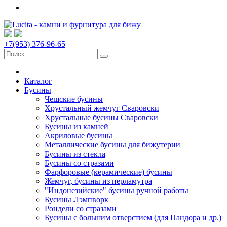
+7(953) 376-96-65
Каталог
Бусины
Чешские бусины
Хрустальный жемчуг Сваровски
Хрустальные бусины Сваровски
Бусины из камней
Акриловые бусины
Металлические бусины для бижутерии
Бусины из стекла
Бусины со стразами
Фарфоровые (керамические) бусины
Жемчуг, бусины из перламутра
"Индонезийские" бусины ручной работы
Бусины Лэмпворк
Рондели со стразами
Бусины с большим отверстием (для Пандора и др.)