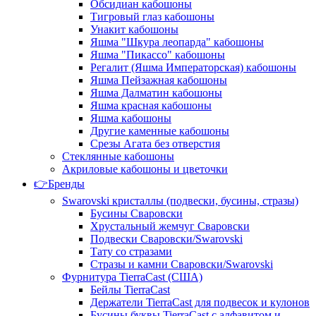
Обсидиан кабошоны
Тигровый глаз кабошоны
Унакит кабошоны
Яшма "Шкура леопарда" кабошоны
Яшма "Пикассо" кабошоны
Регалит (Яшма Императорская) кабошоны
Яшма Пейзажная кабошоны
Яшма Далматин кабошоны
Яшма красная кабошоны
Яшма кабошоны
Другие каменные кабошоны
Срезы Агата без отверстия
Стеклянные кабошоны
Акриловые кабошоны и цветочки
👉Бренды
Swarovski кристаллы (подвески, бусины, стразы)
Бусины Сваровски
Хрустальный жемчуг Сваровски
Подвески Сваровски/Swarovski
Тату со стразами
Стразы и камни Сваровски/Swarovski
Фурнитура TierraCast (США)
Бейлы TierraCast
Держатели TierraCast для подвесок и кулонов
Бусины буквы TierraCast с алфавитом и