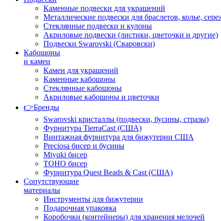
Каменные подвески для украшений
Металлические подвески для браслетов, колье, сере
Стеклянные подвески и кулоны
Акриловые подвески (листики, цветочки и другие)
Подвески Swarovski (Сваровски)
Кабошоны
и камеи
Камеи для украшений
Каменные кабошоны
Стеклянные кабошоны
Акриловые кабошоны и цветочки
👉Бренды
Swarovski кристаллы (подвески, бусины, стразы)
Фурнитура TierraCast (США)
Винтажная фурнитура для бижутерии США
Preciosa бисер и бусины
Miyuki бисер
TOHO бисер
Фурнитура Quest Beads & Cast (США)
Сопутствующие
материалы
Инструменты для бижутерии
Подарочная упаковка
Коробочки (контейнеры) для хранения мелочей