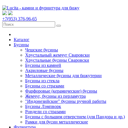
+7(953) 376-96-65
Каталог
Бусины
Чешские бусины
Хрустальный жемчуг Сваровски
Хрустальные бусины Сваровски
Бусины из камней
Акриловые бусины
Металлические бусины для бижутерии
Бусины из стекла
Бусины со стразами
Фарфоровые (керамические) бусины
Жемчуг, бусины из перламутра
"Индонезийские" бусины ручной работы
Бусины Лэмпворк
Рондели со стразами
Бусины с большим отверстием (для Пандора и др.)
Рамки для бусин металлические
Фурнитура