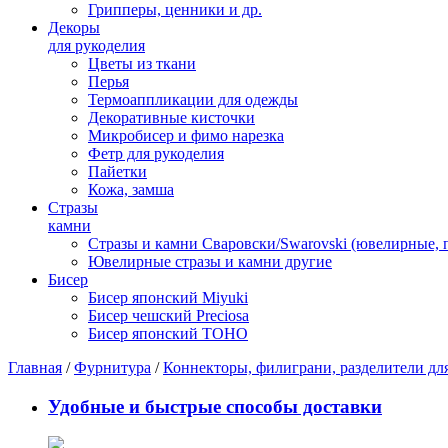
Грипперы, ценники и др.
Декоры
для рукоделия
Цветы из ткани
Перья
Термоаппликации для одежды
Декоративные кисточки
Микробисер и фимо нарезка
Фетр для рукоделия
Пайетки
Кожа, замша
Стразы
камни
Стразы и камни Сваровски/Swarovski (ювелирные,
Ювелирные стразы и камни другие
Бисер
Бисер японский Miyuki
Бисер чешский Preciosa
Бисер японский TOHO
Главная
/
Фурнитура
/
Коннекторы, филиграни, разделители дл
Удобные и быстрые способы доставки