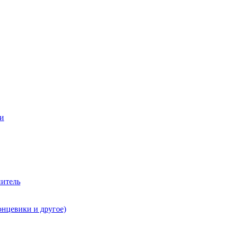
ии
нитель
онцевики и другое)