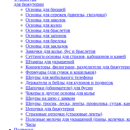
для бижутерии
Основы для брошей
Основы для сережек (швензы, гвоздики)
Основы для заколок
Основы для колец
Основы для браслетов
Основы для запонок
Основы для брелока
Основы для закладок
Замочки для колье, бус и браслетов
Сеттинги-основы для стразов, кабошонов и камей
Штампы для украшений
Коннекторы, филиграни, разделители для бижутер
Фермуары (для сумок и кошельков)
Шнуры для мобильного телефона
Держатели и бейлы для кулонов и подвесок
Шапочки (обниматели) для бусин
Чокеры и другие основы для колье
Шнуры на шею с замком
Шнуры, тросик, леска, ленты, проволока, сутаж, ка
Цепочки для бижутерии
Стразовые цепочки (стразовые ленты)
Полезные мелочи для украшений (пины, колечки, к
Часы
Подвески