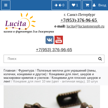
0
1
Вход
г. Санкт-Петербург
+7(953)-376-96-65
e-mail:
lucita@luciastonesspb.ru
+7(953) 376-96-65
Главная
/
Фурнитура
/
Полезные мелочи для украшений (пины,
колечки, концевики и другое)
/
Концевики для лент, шнуров и
маскировки кримпов и узелков
/
Концевики для плоских шнуров и
лент
/ Концевик для лент 10 мм (цвет - античная медь), 10 штук