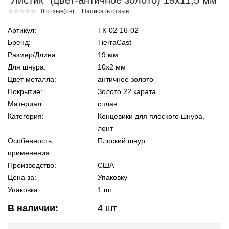
"Листик" (цвет-античное золото) 19х11,5 мм
0 отзыв(ов)
Написать отзыв
Артикул:
ТК-02-16-02
Бренд:
TierraCast
Размер/Длина:
19 мм
Для шнура:
10х2 мм
Цвет металла:
античное золото
Покрытие:
Золото 22 карата
Материал:
сплав
Категория:
Концевики для плоского шнура,
лент
Особенность
Плоский шнур
применения:
Производство:
США
Цена за:
Упаковку
Упаковка:
1 шт
В наличии:
4
шт