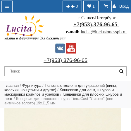
0
1
Вход
г. Санкт-Петербург
+7(953)-376-96-65
e-mail:
lucita@luciastonesspb.ru
+7(953) 376-96-65
Главная
/
Фурнитура
/
Полезные мелочи для украшений (пины,
колечки, концевики и другое)
/
Концевики для лент, шнуров и
маскировки кримпов и узелков
/
Концевики для плоских шнуров и
лент
/ Концевик для плоского шнура TierraCast "Листик" (цвет-
античное золото) 19х11,5 мм