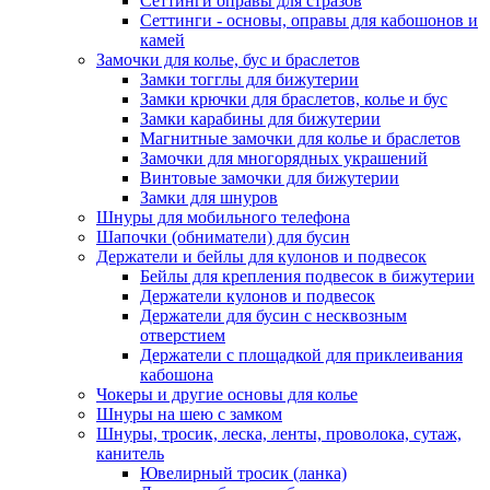
Сеттинги оправы для стразов
Сеттинги - основы, оправы для кабошонов и
камей
Замочки для колье, бус и браслетов
Замки тогглы для бижутерии
Замки крючки для браслетов, колье и бус
Замки карабины для бижутерии
Магнитные замочки для колье и браслетов
Замочки для многорядных украшений
Винтовые замочки для бижутерии
Замки для шнуров
Шнуры для мобильного телефона
Шапочки (обниматели) для бусин
Держатели и бейлы для кулонов и подвесок
Бейлы для крепления подвесок в бижутерии
Держатели кулонов и подвесок
Держатели для бусин с несквозным
отверстием
Держатели с площадкой для приклеивания
кабошона
Чокеры и другие основы для колье
Шнуры на шею с замком
Шнуры, тросик, леска, ленты, проволока, сутаж,
канитель
Ювелирный тросик (ланка)