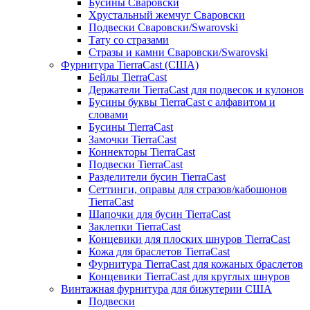
Бусины Сваровски
Хрустальный жемчуг Сваровски
Подвески Сваровски/Swarovski
Тату со стразами
Стразы и камни Сваровски/Swarovski
Фурнитура TierraCast (США)
Бейлы TierraCast
Держатели TierraCast для подвесок и кулонов
Бусины буквы TierraCast с алфавитом и
словами
Бусины TierraCast
Замочки TierraCast
Коннекторы TierraCast
Подвески TierraCast
Разделители бусин TierraCast
Сеттинги, оправы для стразов/кабошонов
TierraCast
Шапочки для бусин TierraCast
Заклепки TierraCast
Концевики для плоских шнуров TierraCast
Кожа для браслетов TierraCast
Фурнитура TierraCast для кожаных браслетов
Концевики TierraCast для круглых шнуров
Винтажная фурнитура для бижутерии США
Подвески