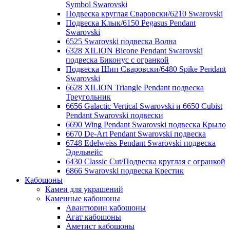
Symbol Swarovski
Подвеска круглая Сваровски/6210 Swarovski
Подвеска Клык/6150 Pegasus Pendant
Swarovski
6525 Swarovski подвеска Волна
6328 XILION Bicone Pendant Swarovski
подвеска Биконус c огранкой
Подвеска Шип Сваровски/6480 Spike Pendant
Swarovski
6628 XILION Triangle Pendant подвеска
Треугольник
6656 Galactic Vertical Swarovski и 6650 Cubist
Pendant Swarovski подвески
6690 Wing Pendant Swarovski подвеска Крыло
6670 De-Art Pendant Swarovski подвеска
6748 Edelweiss Pendant Swarovski подвеска
Эдельвейс
6430 Classic Cut/Подвеска круглая с огранкой
6866 Swarovski подвеска Крестик
Кабошоны
Камеи для украшений
Каменные кабошоны
Авантюрин кабошоны
Агат кабошоны
Аметист кабошоны