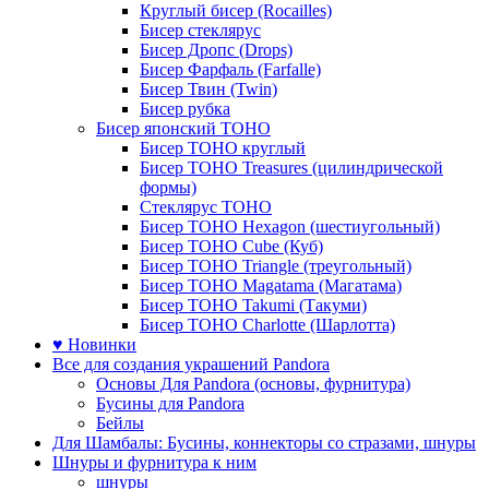
Круглый бисер (Rocailles)
Бисер стеклярус
Бисер Дропс (Drops)
Бисер Фарфаль (Farfalle)
Бисер Твин (Twin)
Бисер рубка
Бисер японский TOHO
Бисер TOHO круглый
Бисер TOHO Treasures (цилиндрической
формы)
Стеклярус TOHO
Бисер TOHO Hexagon (шестиугольный)
Бисер TOHO Cube (Куб)
Бисер TOHO Triangle (треугольный)
Бисер TOHO Magatama (Магатама)
Бисер TOHO Takumi (Такуми)
Бисер TOHO Charlotte (Шарлотта)
♥ Новинки
Все для создания украшений Pandora
Основы Для Pandora (основы, фурнитура)
Бусины для Pandora
Бейлы
Для Шамбалы: Бусины, коннекторы со стразами, шнуры
Шнуры и фурнитура к ним
шнуры