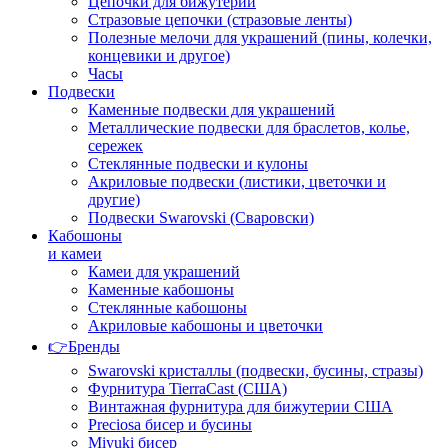
Цепочки для бижутерии
Стразовые цепочки (стразовые ленты)
Полезные мелочи для украшений (пины, колечки,
концевики и другое)
Часы
Подвески
Каменные подвески для украшений
Металлические подвески для браслетов, колье,
сережек
Стеклянные подвески и кулоны
Акриловые подвески (листики, цветочки и
другие)
Подвески Swarovski (Сваровски)
Кабошоны
и камеи
Камеи для украшений
Каменные кабошоны
Стеклянные кабошоны
Акриловые кабошоны и цветочки
👉Бренды
Swarovski кристаллы (подвески, бусины, стразы)
Фурнитура TierraCast (США)
Винтажная фурнитура для бижутерии США
Preciosa бисер и бусины
Miyuki бисер