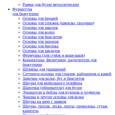
Рамки для бусин металлические
Фурнитура
для бижутерии
Основы для брошей
Основы для сережек (швензы, гвоздики)
Основы для заколок
Основы для колец
Основы для браслетов
Основы для запонок
Основы для брелока
Основы для закладок
Фермуары (для сумок и кошельков)
Коннекторы, филиграни, разделители для
бижутерии
Штампы для украшений
Сеттинги-основы для стразов, кабошонов и камей
Замочки для колье, бус и браслетов
Шнуры для мобильного телефона
Шапочки (обниматели) для бусин
Держатели и бейлы для кулонов и подвесок
Чокеры и другие основы для колье
Шнуры на шею с замком
Шнуры, тросик, леска, ленты, проволока, сутаж,
канитель