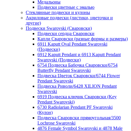
Медальоны
Подвески цветные с эмалью
Стеклянные подвески и кулоны
Акриловые подвески (листики, цветочки и
другие)
Подвески Swarovski (Сваровски)
Подвески сердца Сваровски
Капли Сваровски (разные формы и размеры)
6911 Kaputt Oval Pendant Swarovski
(Подвески)
6912 Kaputt Pendant и 6913 Kaputt Pendant
Swarovski (Подвески)
6754 Подвеска Бабочка Сваровски/6754
Butterfly Pendant Swarovski
Подвеска Цветок Сваровски/6744 Flower
Pendant Swarovski
Подвеска Риволи/6428 XILION Pendant
Swarovski
6919 Подвеска ключик Сваровски (Key
Pendant Swarovski)
6730 Radiolarian Pendant PF Swarovski
(Кулон)
Подвеска Сваровски прямоугольная/3500
Lochrose Swarovski
4876 Female Symbol Swarovski и 4878 Male