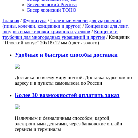
Бисер чешский Preciosa
Бисер японский TOHO
Главная
/
Фурнитура
/
Полезные мелочи для украшений
(пины, колечки, концевики и другое)
/
Концевики для лент,
шнуров и маскировки кримпов и узелков
/
Концевики
трубочки для многорядных украшений и другие
/ Концевик
"Плоский конус" 20х18х12 мм (цвет - золото)
Удобные и быстрые способы доставки
Доставка по всему миру почтой. Доставка курьером по
адресу и в пункты самовывоза по России
Более 30 возможностей оплатить заказ
Наличным и безналичным способом, картой,
электронными деньгами, через банковские онлайн
сервисы и терминалы