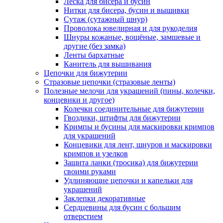
Леска для бисера и бусин
Нитки для бисера, бусин и вышивки
Сутаж (сутажный шнур)
Проволока ювелирная и для рукоделия
Шнуры кожаные, вощёные, замшевые и
другие (без замка)
Ленты бархатные
Канитель для вышивания
Цепочки для бижутерии
Стразовые цепочки (стразовые ленты)
Полезные мелочи для украшений (пины, колечки,
концевики и другое)
Колечки соединительные для бижутерии
Гвоздики, штифты для бижутерии
Кримпы и бусины для маскировки кримпов
для украшений
Концевики для лент, шнуров и маскировки
кримпов и узелков
Защита ланки (тросика) для бижутерии
своими руками
Удлиняющие цепочки и капельки для
украшений
Заклепки декоративные
Сердцевины для бусин с большим
отверстием