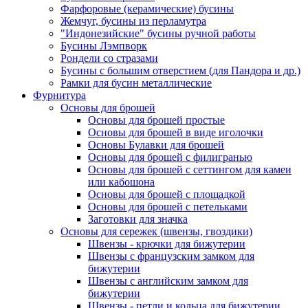
Фарфоровые (керамические) бусины
Жемчуг, бусины из перламутра
"Индонезийские" бусины ручной работы
Бусины Лэмпворк
Рондели со стразами
Бусины с большим отверстием (для Пандора и др.)
Рамки для бусин металлические
Фурнитура
Основы для брошей
Основы для брошей простые
Основы для брошей в виде иголочки
Основы Булавки для брошей
Основы для брошей с филигранью
Основы для брошей с сеттингом для камеи
или кабошона
Основы для брошей с площадкой
Основы для брошей с петельками
Заготовки для значка
Основы для сережек (швензы, гвоздики)
Швензы - крючки для бижутерии
Швензы с французским замком для
бижутерии
Швензы с английским замком для
бижутерии
Швензы - петли и кольца для бижутерии