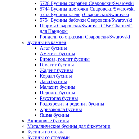
5728 Бусины скарабеи Сваровски/Swarovski
5744 Бусины цветочки Сваровски/Swarovski
5752 Бусины клевер Сваровски/Swarovski
5754 Бусины бабочки Сваровски/Swarovski
Шармы Сваровски/Swarovski "Be Charmed"
для Пандоры
Рондели со стразами Сваровски/Swarovski
Бусины из камней
Агат бусины
Аметист бусины
Бирюза, говлит бусины
Гематит бусины
Жадеит бусины
Коралл бусины
Лава бусины
Малахит бусины
Перидот бусины
Раухтопаз бусины
Родохрозит и родонит бусины
Хризоколла бусины
Яшма бусины
Акриловые бусины
Металлические бусины для бижутерии
Бусины из стекла
Бусины со стразами