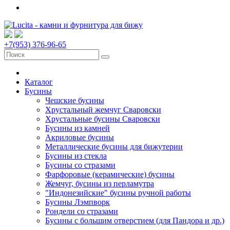
+7(953) 376-96-65
Каталог
Бусины
Чешские бусины
Хрустальный жемчуг Сваровски
Хрустальные бусины Сваровски
Бусины из камней
Акриловые бусины
Металлические бусины для бижутерии
Бусины из стекла
Бусины со стразами
Фарфоровые (керамические) бусины
Жемчуг, бусины из перламутра
"Индонезийские" бусины ручной работы
Бусины Лэмпворк
Рондели со стразами
Бусины с большим отверстием (для Пандора и др.)