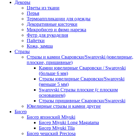
Декоры
Цветы из ткани
Перья
Термоаппликации для одежды
Декоративные кисточки
Микробисер и фимо нарезка
Фетр для рукоделия
Пайетки
Кожа, замша
Стразы
Стразы и камни Сваровски/Swarovski (ювелирные,
плоские, пришивные)
Камни ювелирные Сваровски / Swarovski
(больше 6 мм)
Стразы ювелирные Сваровски/Swarovski
(меньше 5 мм)
Swarovski Стразы плоские (с плоским
основанием)
Стразы пришивные Сваровски/Swarovski
Ювелирные стразы и камни другие
Бисер
Бисер японский Miyuki
Бисер Miyuki Long Magatama
Бисер Miyuki Tila
Бисер чешский Preciosa