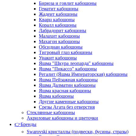
Бирюза и говлит кабошоны
Гематит кабошоны
Жадеит кабошоны
Кварц кабошоны
Коралл кабошоны
Лабрадорит кабошоны
Малахит кабошоны
Махагон кабошоны
Обсидиан кабошоны
Тигровый глаз кабошоны
Унакит кабошоны
Яшма "Шкура леопарда" кабошоны
Яшма "Пикассо" кабошоны
Регалит (Яшма Императорская) кабошоны
Яшма Пейзажная кабошоны
Яшма Далматин кабошоны
Яшма красная кабошоны
Яшма кабошоны
Другие каменные кабошоны
Срезы Агата без отверстия
Стеклянные кабошоны
Акриловые кабошоны и цветочки
👉Бренды
Swarovski кристаллы (подвески, бусины, стразы)