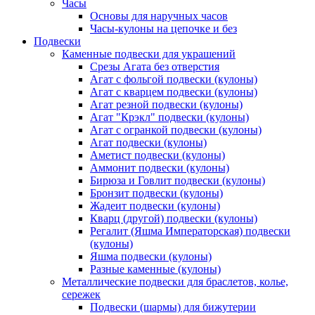
Часы
Основы для наручных часов
Часы-кулоны на цепочке и без
Подвески
Каменные подвески для украшений
Срезы Агата без отверстия
Агат с фольгой подвески (кулоны)
Агат с кварцем подвески (кулоны)
Агат резной подвески (кулоны)
Агат "Крэкл" подвески (кулоны)
Агат с огранкой подвески (кулоны)
Агат подвески (кулоны)
Аметист подвески (кулоны)
Аммонит подвески (кулоны)
Бирюза и Говлит подвески (кулоны)
Бронзит подвески (кулоны)
Жадеит подвески (кулоны)
Кварц (другой) подвески (кулоны)
Регалит (Яшма Императорская) подвески
(кулоны)
Яшма подвески (кулоны)
Разные каменные (кулоны)
Металлические подвески для браслетов, колье,
сережек
Подвески (шармы) для бижутерии