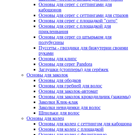
Основы для серег с сеттингами для
кабошонов
Основы для серег с сеттингами для стразов
Основы для серег с площадкой "сито"
Основы для серег с площадкой для
приклеивания
Основы для серег со штырьком для
полубусины
Пуссеты - гвоздики для бижутерии своими
руками
Основы для клипс
Основы для серег Pandora
Заглушки (стопперы) для серёжек
Основы для заколок
Основы для ободков
Основы для гребней для волос
Основы для заколок-автомат
Основы для заколок крокодильчик (зажимы)
Заколки Клик-клак
Заколки невидимки для волос
Шпильки для волос
Основы для колец
Основы для колец с сеттингом для кабошона
Основы для колец с площадкой
Основы для колец с филигранью