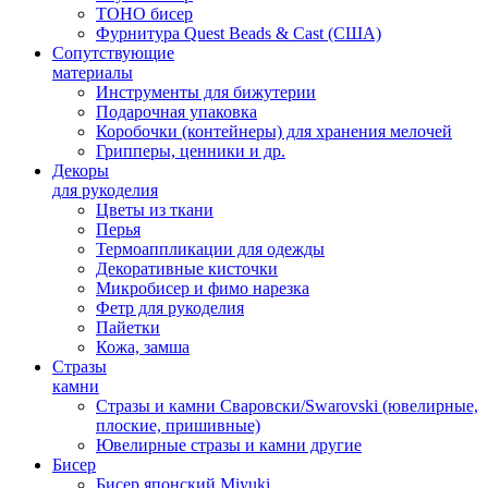
TOHO бисер
Фурнитура Quest Beads & Cast (США)
Сопутствующие
материалы
Инструменты для бижутерии
Подарочная упаковка
Коробочки (контейнеры) для хранения мелочей
Грипперы, ценники и др.
Декоры
для рукоделия
Цветы из ткани
Перья
Термоаппликации для одежды
Декоративные кисточки
Микробисер и фимо нарезка
Фетр для рукоделия
Пайетки
Кожа, замша
Стразы
камни
Стразы и камни Сваровски/Swarovski (ювелирные,
плоские, пришивные)
Ювелирные стразы и камни другие
Бисер
Бисер японский Miyuki