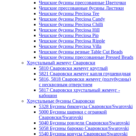
Чешские бусины прессованные Цветочки
Чешские прессованные бусины Листики
Чешские бусины Preciosa Tee
Чешские бусины Preciosa Candy
Чешские бусины Preciosa Chilli
Чешские бусины Preciosa Hill
Чешские бусины Preciosa Pip
Чешские бусины Preciosa Ripple
Чешские бусины Preciosa Villa
Чешские бусины резные Table Cut Beads
Чешские бусины прессованные Pressed Beads
Хрустальный жемчуг Сваровски
5810 Сваровски жемчуг круглый
5821 Сваровски жемчуг капля грушевидная
5816, 5818 Сваровски жемчуг (полубусины)
с несквозным отверстием
5817 Сваровски хрустальный жемчуг -
кабошон
Хрустальные бусины Сваровски
5328 Бусины биконусы Сваровски/Swarovski
5000 Бусины шарики с огранкой
Сваровски/Swarovski
5040 Бусины рондели Сваровски/Swarovski
5058 Бусины барокко Сваровски/Swarovski
5540 Бусины конусы Сваровски/Swarovski