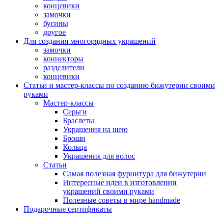
концевики
замочки
бусины
другое
Для создания многорядных украшений
замочки
коннекторы
разделители
концевики
Статьи и мастер-классы по созданию бижутерии своими
руками
Мастер-классы
Серьги
Браслеты
Украшения на шею
Броши
Кольца
Украшения для волос
Статьи
Самая полезная фурнитура для бижутерии
Интересные идеи в изготовлении
украшений своими руками
Полезные советы в мире handmade
Подарочные сертификаты