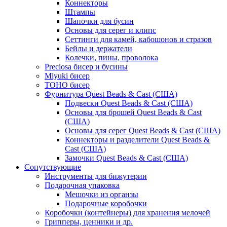
Коннекторы
Штампы
Шапочки для бусин
Основы для серег и клипс
Сеттинги для камей, кабошонов и стразов
Бейлы и держатели
Колечки, пины, проволока
Preciosa бисер и бусины
Miyuki бисер
TOHO бисер
Фурнитура Quest Beads & Cast (США)
Подвески Quest Beads & Cast (США)
Основы для брошей Quest Beads & Cast
(США)
Основы для серег Quest Beads & Cast (США)
Коннекторы и разделители Quest Beads &
Cast (США)
Замочки Quest Beads & Cast (США)
Сопутствующие
Инструменты для бижутерии
Подарочная упаковка
Мешочки из органзы
Подарочные коробочки
Коробочки (контейнеры) для хранения мелочей
Грипперы, ценники и др.