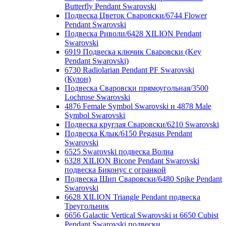
Butterfly Pendant Swarovski
Подвеска Цветок Сваровски/6744 Flower
Pendant Swarovski
Подвеска Риволи/6428 XILION Pendant
Swarovski
6919 Подвеска ключик Сваровски (Key
Pendant Swarovski)
6730 Radiolarian Pendant PF Swarovski
(Кулон)
Подвеска Сваровски прямоугольная/3500
Lochrose Swarovski
4876 Female Symbol Swarovski и 4878 Male
Symbol Swarovski
Подвеска круглая Сваровски/6210 Swarovski
Подвеска Клык/6150 Pegasus Pendant
Swarovski
6525 Swarovski подвеска Волна
6328 XILION Bicone Pendant Swarovski
подвеска Биконус c огранкой
Подвеска Шип Сваровски/6480 Spike Pendant
Swarovski
6628 XILION Triangle Pendant подвеска
Треугольник
6656 Galactic Vertical Swarovski и 6650 Cubist
Pendant Swarovski подвески