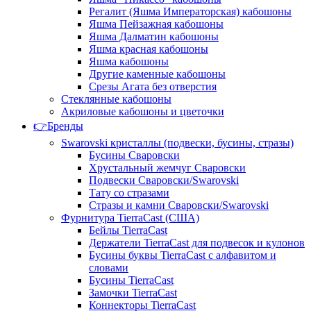
Регалит (Яшма Императорская) кабошоны
Яшма Пейзажная кабошоны
Яшма Далматин кабошоны
Яшма красная кабошоны
Яшма кабошоны
Другие каменные кабошоны
Срезы Агата без отверстия
Стеклянные кабошоны
Акриловые кабошоны и цветочки
👉Бренды
Swarovski кристаллы (подвески, бусины, стразы)
Бусины Сваровски
Хрустальный жемчуг Сваровски
Подвески Сваровски/Swarovski
Тату со стразами
Стразы и камни Сваровски/Swarovski
Фурнитура TierraCast (США)
Бейлы TierraCast
Держатели TierraCast для подвесок и кулонов
Бусины буквы TierraCast с алфавитом и
словами
Бусины TierraCast
Замочки TierraCast
Коннекторы TierraCast