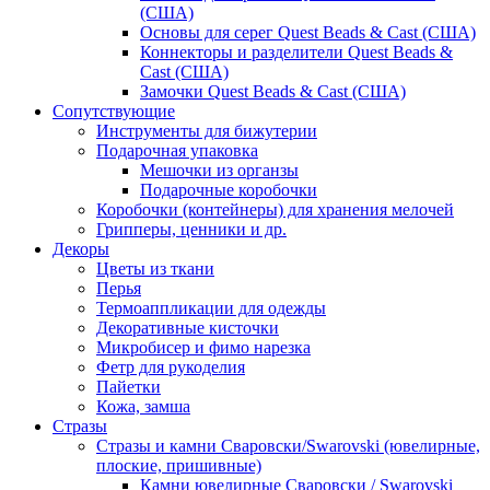
(США)
Основы для серег Quest Beads & Cast (США)
Коннекторы и разделители Quest Beads &
Cast (США)
Замочки Quest Beads & Cast (США)
Сопутствующие
Инструменты для бижутерии
Подарочная упаковка
Мешочки из органзы
Подарочные коробочки
Коробочки (контейнеры) для хранения мелочей
Грипперы, ценники и др.
Декоры
Цветы из ткани
Перья
Термоаппликации для одежды
Декоративные кисточки
Микробисер и фимо нарезка
Фетр для рукоделия
Пайетки
Кожа, замша
Стразы
Стразы и камни Сваровски/Swarovski (ювелирные,
плоские, пришивные)
Камни ювелирные Сваровски / Swarovski