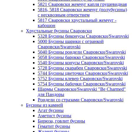
5821 Сваровски жемчуг капля грушевидная
5816, 5818 Сваровски жемчуг (полубусины)
с несквозным отверстием
5817 Сваровски хрустальный жемчуг -
кабошон
Хрустальные бусины Сваровски
5328 Бусины биконусы Сваровски/Swarovski
5000 Бусины шарики с огранкой
Сваровски/Swarovski
5040 Бусины рондели Сваровски/Swarovski
5058 Бусины барокко Сваровски/Swarovski
5540 Бусины конусы Сваровски/Swarovski
5728 Бусины скарабеи Сваровски/Swarovski
5744 Бусины цветочки Сваровски/Swarovski
5752 Бусины клевер Сваровски/Swarovski
5754 Бусины бабочки Сваровски/Swarovski
Шармы Сваровски/Swarovski "Be Charmed"
для Пандоры
Рондели со стразами Сваровски/Swarovski
Бусины из камней
Агат бусины
Аметист бусины
Бирюза, говлит бусины
Гематит бусины
Жадеит бусины