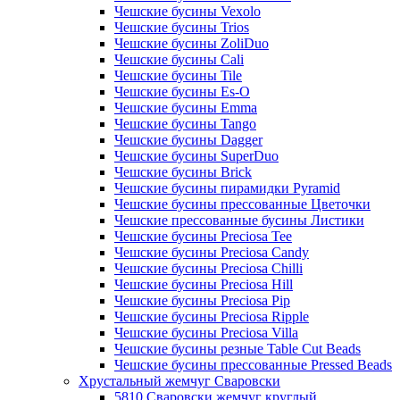
Чешские бусины Vexolo
Чешские бусины Trios
Чешские бусины ZoliDuo
Чешские бусины Cali
Чешские бусины Tile
Чешские бусины Es-O
Чешские бусины Emma
Чешские бусины Tango
Чешские бусины Dagger
Чешские бусины SuperDuo
Чешские бусины Brick
Чешские бусины пирамидки Pyramid
Чешские бусины прессованные Цветочки
Чешские прессованные бусины Листики
Чешские бусины Preciosa Tee
Чешские бусины Preciosa Candy
Чешские бусины Preciosa Chilli
Чешские бусины Preciosa Hill
Чешские бусины Preciosa Pip
Чешские бусины Preciosa Ripple
Чешские бусины Preciosa Villa
Чешские бусины резные Table Cut Beads
Чешские бусины прессованные Pressed Beads
Хрустальный жемчуг Сваровски
5810 Сваровски жемчуг круглый