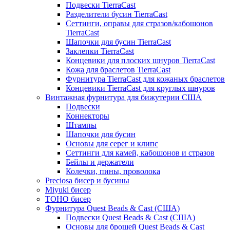
Подвески TierraCast
Разделители бусин TierraCast
Сеттинги, оправы для стразов/кабошонов
TierraCast
Шапочки для бусин TierraCast
Заклепки TierraCast
Концевики для плоских шнуров TierraCast
Кожа для браслетов TierraCast
Фурнитура TierraCast для кожаных браслетов
Концевики TierraCast для круглых шнуров
Винтажная фурнитура для бижутерии США
Подвески
Коннекторы
Штампы
Шапочки для бусин
Основы для серег и клипс
Сеттинги для камей, кабошонов и стразов
Бейлы и держатели
Колечки, пины, проволока
Preciosa бисер и бусины
Miyuki бисер
TOHO бисер
Фурнитура Quest Beads & Cast (США)
Подвески Quest Beads & Cast (США)
Основы для брошей Quest Beads & Cast