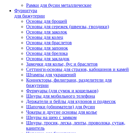
Рамки для бусин металлические
Фурнитура
для бижутерии
Основы для брошей
Основы для сережек (швензы, гвоздики)
Основы для заколок
Основы для колец
Основы для браслетов
Основы для запонок
Основы для брелока
Основы для закладок
Замочки для колье, бус и браслетов
Сеттинги-основы для стразов, кабошонов и камей
Штампы для украшений
Коннекторы, филиграни, разделители для
бижутерии
Фермуары (для сумок и кошельков)
Шнуры для мобильного телефона
Держатели и бейлы для кулонов и подвесок
Шапочки (обниматели) для бусин
Чокеры и другие основы для колье
Шнуры на шею с замком
Шнуры, тросик, леска, ленты, проволока, сутаж,
канитель