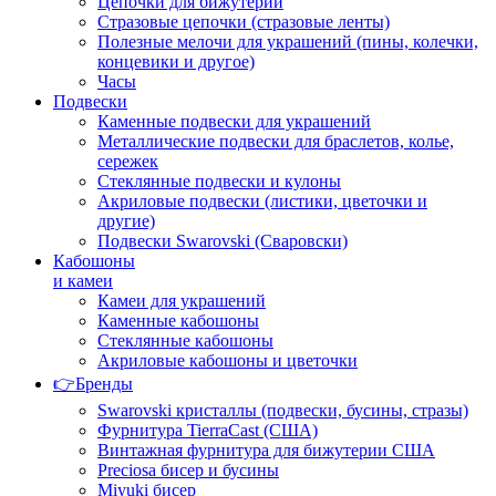
Цепочки для бижутерии
Стразовые цепочки (стразовые ленты)
Полезные мелочи для украшений (пины, колечки,
концевики и другое)
Часы
Подвески
Каменные подвески для украшений
Металлические подвески для браслетов, колье,
сережек
Стеклянные подвески и кулоны
Акриловые подвески (листики, цветочки и
другие)
Подвески Swarovski (Сваровски)
Кабошоны
и камеи
Камеи для украшений
Каменные кабошоны
Стеклянные кабошоны
Акриловые кабошоны и цветочки
👉Бренды
Swarovski кристаллы (подвески, бусины, стразы)
Фурнитура TierraCast (США)
Винтажная фурнитура для бижутерии США
Preciosa бисер и бусины
Miyuki бисер