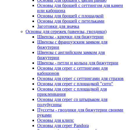
Основы для брошей с филигранью
Основы для брошей с сеттингом для камеи
или кабошона
Основы для брошей с площадкой
Основы для брошей с петельками
Заготовки для значка
Основы для сережек (швензы, гвоздики)
Швензы - крючки для бижутерии
Швензы с французским замком для
бижутерии
Швензы с английским замком для
бижутерии
Швензы - петли и кольца для бижутерии
Основы для серег с сеттингами для
кабошонов
Основы для серег с сеттингами для стразов
Основы для серег с площадкой "сито"
Основы для серег с площадкой для
приклеивания
Основы для серег со штырьком для
полубусины
Пуссеты - гвоздики для бижутерии своими
руками
Основы для клипс
Основы для серег Pandora