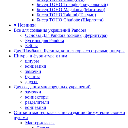
Бисер TOHO Triangle (треугольный)
Бисер TOHO Magatama (Магатама)
Бисер TOHO Takumi (Такуми)
Бисер TOHO Charlotte (Шарлотта)
♥ Новинки
Все для создания украшений Pandora
Основы Для Pandora (основы, фурнитура)
Бусины для Pandora
Бейлы
Для Шамбалы: Бусины, коннекторы со стразами, шнуры
Шнуры и фурнитура к ним
шнуры
концевики
замочки
бусины
другое
Для создания многорядных украшений
замочки
коннекторы
разделители
концевики
Статьи и мастер-классы по созданию бижутерии своими
руками
Мастер-классы
Серьги