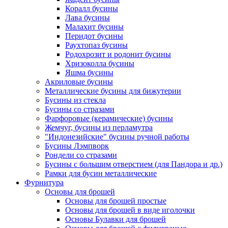
Коралл бусины
Лава бусины
Малахит бусины
Перидот бусины
Раухтопаз бусины
Родохрозит и родонит бусины
Хризоколла бусины
Яшма бусины
Акриловые бусины
Металлические бусины для бижутерии
Бусины из стекла
Бусины со стразами
Фарфоровые (керамические) бусины
Жемчуг, бусины из перламутра
"Индонезийские" бусины ручной работы
Бусины Лэмпворк
Рондели со стразами
Бусины с большим отверстием (для Пандора и др.)
Рамки для бусин металлические
Фурнитура
Основы для брошей
Основы для брошей простые
Основы для брошей в виде иголочки
Основы Булавки для брошей