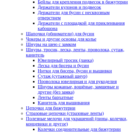
Бейлы для крепления подвесок в бижутерии
Держатели кулонов и подвесок
Держатели для бусин с несквозным
отверстием
Держатели с площадкой для приклеивания
кабошона
Шапочки (обниматели) для бусин
Чокеры и другие основы для колье
Шнуры на шею с замком
Шнуры, тросик, леска, ленты, проволока, сутаж,
канитель
Ювелирный тросик (ланка)
Леска для бисера и бусин
Нитки для бисера, бусин и вышивки
Сутаж (сутажный шнур)
Проволока ювелирная и для рукоделия
Шнуры кожаные, вощёные, замшевые и
другие (без замка)
Ленты бархатные
Канитель для вышивания
Цепочки для бижутерии
Стразовые цепочки (стразовые ленты)
Полезные мелочи для украшений (пины, колечки,
концевики и другое)
Колечки соединительные для бижутерии