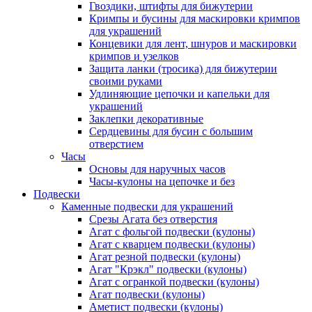
Гвоздики, штифты для бижутерии
Кримпы и бусины для маскировки кримпов
для украшений
Концевики для лент, шнуров и маскировки
кримпов и узелков
Защита ланки (тросика) для бижутерии
своими руками
Удлиняющие цепочки и капельки для
украшений
Заклепки декоративные
Сердцевины для бусин с большим
отверстием
Часы
Основы для наручных часов
Часы-кулоны на цепочке и без
Подвески
Каменные подвески для украшений
Срезы Агата без отверстия
Агат с фольгой подвески (кулоны)
Агат с кварцем подвески (кулоны)
Агат резной подвески (кулоны)
Агат "Крэкл" подвески (кулоны)
Агат с огранкой подвески (кулоны)
Агат подвески (кулоны)
Аметист подвески (кулоны)