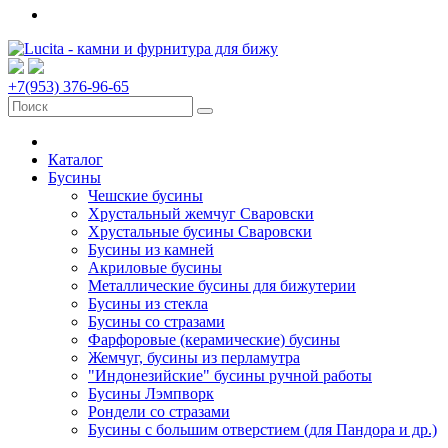
+7(953) 376-96-65
Каталог
Бусины
Чешские бусины
Хрустальный жемчуг Сваровски
Хрустальные бусины Сваровски
Бусины из камней
Акриловые бусины
Металлические бусины для бижутерии
Бусины из стекла
Бусины со стразами
Фарфоровые (керамические) бусины
Жемчуг, бусины из перламутра
"Индонезийские" бусины ручной работы
Бусины Лэмпворк
Рондели со стразами
Бусины с большим отверстием (для Пандора и др.)