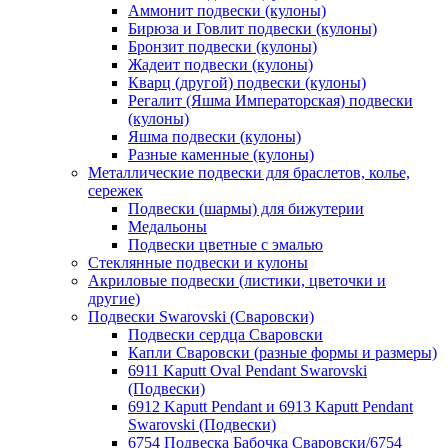
Аммонит подвески (кулоны)
Бирюза и Говлит подвески (кулоны)
Бронзит подвески (кулоны)
Жадеит подвески (кулоны)
Кварц (другой) подвески (кулоны)
Регалит (Яшма Императорская) подвески
(кулоны)
Яшма подвески (кулоны)
Разные каменные (кулоны)
Металлические подвески для браслетов, колье,
сережек
Подвески (шармы) для бижутерии
Медальоны
Подвески цветные с эмалью
Стеклянные подвески и кулоны
Акриловые подвески (листики, цветочки и
другие)
Подвески Swarovski (Сваровски)
Подвески сердца Сваровски
Капли Сваровски (разные формы и размеры)
6911 Kaputt Oval Pendant Swarovski
(Подвески)
6912 Kaputt Pendant и 6913 Kaputt Pendant
Swarovski (Подвески)
6754 Подвеска Бабочка Сваровски/6754