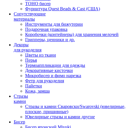
TOHO бисер
Фурнитура Quest Beads & Cast (США)
Сопутствующие
материалы
Инструменты для бижутерии
Подарочная упаковка
Коробочки (контейнеры) для хранения мелочей
Грипперы, ценники и др.
Декоры
для рукоделия
Цветы из ткани
Перья
Термоаппликации для одежды
Декоративные кисточки
Микробисер и фимо нарезка
Фетр для рукоделия
Пайетки
Кожа, замша
Стразы
камни
Стразы и камни Сваровски/Swarovski (ювелирные,
плоские, пришивные)
Ювелирные стразы и камни другие
Бисер
Бисер японский Miyuki