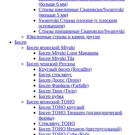
(больше 6 мм)
Стразы ювелирные Сваровски/Swarovski
(меньше 5 мм)
Swarovski Стразы плоские (с плоским
основанием)
Стразы пришивные Сваровски/Swarovski
Ювелирные стразы и камни другие
Бисер
Бисер японский Miyuki
Бисер Miyuki Long Magatama
Бисер Miyuki Tila
Бисер чешский Preciosa
Круглый бисер (Rocailles)
Бисер стеклярус
Бисер Дропс (Drops)
Бисер Фарфаль (Farfalle)
Бисер Твин (Twin)
Бисер рубка
Бисер японский TOHO
Бисер TOHO круглый
Бисер TOHO Treasures (цилиндрической
формы)
Стеклярус TOHO
Бисер TOHO Hexagon (шестиугольный)
Бисер TOHO Cube (Куб)