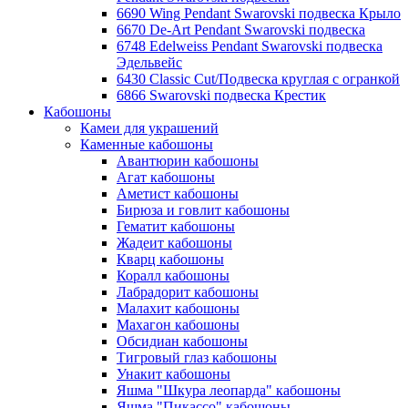
6690 Wing Pendant Swarovski подвеска Крыло
6670 De-Art Pendant Swarovski подвеска
6748 Edelweiss Pendant Swarovski подвеска
Эдельвейс
6430 Classic Cut/Подвеска круглая с огранкой
6866 Swarovski подвеска Крестик
Кабошоны
Камеи для украшений
Каменные кабошоны
Авантюрин кабошоны
Агат кабошоны
Аметист кабошоны
Бирюза и говлит кабошоны
Гематит кабошоны
Жадеит кабошоны
Кварц кабошоны
Коралл кабошоны
Лабрадорит кабошоны
Малахит кабошоны
Махагон кабошоны
Обсидиан кабошоны
Тигровый глаз кабошоны
Унакит кабошоны
Яшма "Шкура леопарда" кабошоны
Яшма "Пикассо" кабошоны