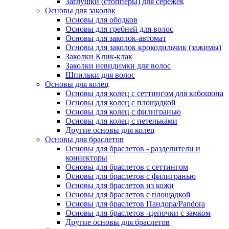
Заглушки (стопперы) для серёжек
Основы для заколок
Основы для ободков
Основы для гребней для волос
Основы для заколок-автомат
Основы для заколок крокодильчик (зажимы)
Заколки Клик-клак
Заколки невидимки для волос
Шпильки для волос
Основы для колец
Основы для колец с сеттингом для кабошона
Основы для колец с площадкой
Основы для колец с филигранью
Основы для колец с петельками
Другие основы для колец
Основы для браслетов
Основы для браслетов - разделители и
коннекторы
Основы для браслетов с сеттингом
Основы для браслетов с филигранью
Основы для браслетов из кожи
Основы для браслетов с площадкой
Основы для браслетов Пандора/Pandora
Основы для браслетов -цепочки с замком
Другие основы для браслетов