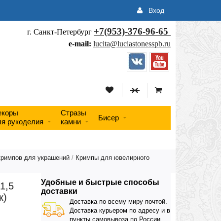
Вход
+7(953)-376-96-65
г. Санкт-Петербург
e-mail:
lucita@luciastonesspb.ru
екоры
Стразы
Бисер
ля рукоделия
камни
кримпов для украшений
/
Кримпы для ювелирного
Удобные и быстрые способы
1,5
доставки
к)
Доставка по всему миру почтой.
Доставка курьером по адресу и в
пункты самовывоза по России