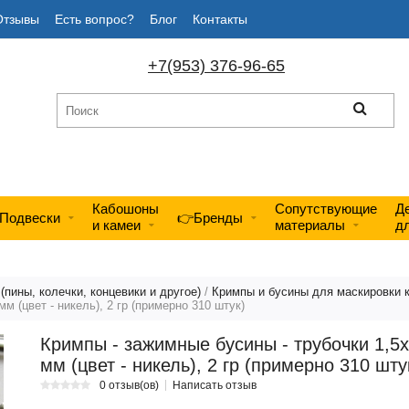
Отзывы
Есть вопрос?
Блог
Контакты
+7(953) 376-96-65
Кабошоны
Сопутствующие
Д
Подвески
👉Бренды
и камеи
материалы
д
пины, колечки, концевики и другое)
/
Кримпы и бусины для маскировки 
м (цвет - никель), 2 гр (примерно 310 штук)
Кримпы - зажимные бусины - трубочки 1,5х
мм (цвет - никель), 2 гр (примерно 310 шту
0 отзыв(ов)
Написать отзыв