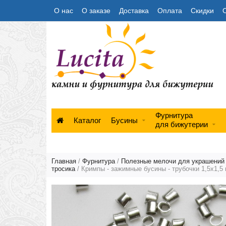
О нас
О заказе
Доставка
Оплата
Скидки
Фурнитура
Каталог
Бусины
для бижутерии
Главная
/
Фурнитура
/
Полезные мелочи для украшений (
тросика
/ Кримпы - зажимные бусины - трубочки 1,5х1,5 м