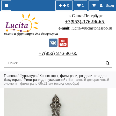
0
1
Вход
г. Санкт-Петербург
+7(953)-376-96-65
e-mail:
lucita@luciastonesspb.ru
+7(953) 376-96-65
Главная
/
Фурнитура
/
Коннекторы, филиграни, разделители для
бижутерии
/
Филиграни для украшений
/ Винтажный декоративный
элемент - филигрань 68х21 мм (оксид серебра)