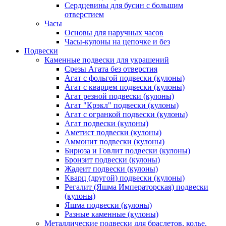
Сердцевины для бусин с большим
отверстием
Часы
Основы для наручных часов
Часы-кулоны на цепочке и без
Подвески
Каменные подвески для украшений
Срезы Агата без отверстия
Агат с фольгой подвески (кулоны)
Агат с кварцем подвески (кулоны)
Агат резной подвески (кулоны)
Агат "Крэкл" подвески (кулоны)
Агат с огранкой подвески (кулоны)
Агат подвески (кулоны)
Аметист подвески (кулоны)
Аммонит подвески (кулоны)
Бирюза и Говлит подвески (кулоны)
Бронзит подвески (кулоны)
Жадеит подвески (кулоны)
Кварц (другой) подвески (кулоны)
Регалит (Яшма Императорская) подвески
(кулоны)
Яшма подвески (кулоны)
Разные каменные (кулоны)
Металлические подвески для браслетов, колье,