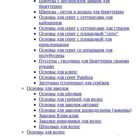
Швензы с английским замком для
бижутерии
Швензы - петли и кольца для бижутерии
Основы для серег с сеттингами для
кабошонов
Основы для серег с сеттингами для стразов
Основы для серег с площадкой "сито"
Основы для серег с площадкой для
приклеивания
Основы для серег со штырьком для
полубусины
Пуссеты - гвоздики для бижутерии своими
руками
Основы для клипс
Основы для серег Pandora
Заглушки (стопперы) для серёжек
Основы для заколок
Основы для ободков
Основы для гребней для волос
Основы для заколок-автомат
Основы для заколок крокодильчик (зажимы)
Заколки Клик-клак
Заколки невидимки для волос
Шпильки для волос
Основы для колец