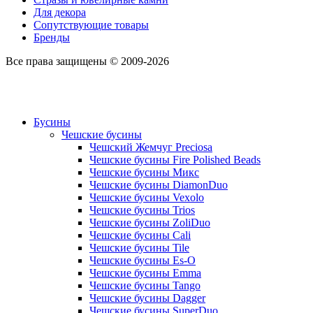
Для декора
Сопутствующие товары
Бренды
Все права защищены © 2009-2026
Бусины
Чешские бусины
Чешский Жемчуг Preciosa
Чешские бусины Fire Polished Beads
Чешские бусины Микс
Чешские бусины DiamonDuo
Чешские бусины Vexolo
Чешские бусины Trios
Чешские бусины ZoliDuo
Чешские бусины Cali
Чешские бусины Tile
Чешские бусины Es-O
Чешские бусины Emma
Чешские бусины Tango
Чешские бусины Dagger
Чешские бусины SuperDuo