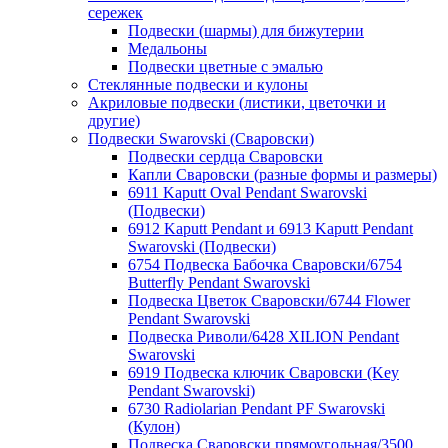
сережек
Подвески (шармы) для бижутерии
Медальоны
Подвески цветные с эмалью
Стеклянные подвески и кулоны
Акриловые подвески (листики, цветочки и
другие)
Подвески Swarovski (Сваровски)
Подвески сердца Сваровски
Капли Сваровски (разные формы и размеры)
6911 Kaputt Oval Pendant Swarovski
(Подвески)
6912 Kaputt Pendant и 6913 Kaputt Pendant
Swarovski (Подвески)
6754 Подвеска Бабочка Сваровски/6754
Butterfly Pendant Swarovski
Подвеска Цветок Сваровски/6744 Flower
Pendant Swarovski
Подвеска Риволи/6428 XILION Pendant
Swarovski
6919 Подвеска ключик Сваровски (Key
Pendant Swarovski)
6730 Radiolarian Pendant PF Swarovski
(Кулон)
Подвеска Сваровски прямоугольная/3500