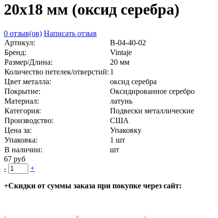
20x18 мм (оксид серебра)
0 отзыв(ов)
Написать отзыв
Артикул:
В-04-40-02
Бренд:
Vintaje
Размер/Длина:
20 мм
Количество петелек/отверстий:
1
Цвет металла:
оксид серебра
Покрытие:
Оксидированное серебро
Материал:
латунь
Категория:
Подвески металлические
Производство:
США
Цена за:
Упаковку
Упаковка:
1 шт
В наличии:
шт
67 руб
-
+
+Скидки от суммы заказа при покупке через сайт: