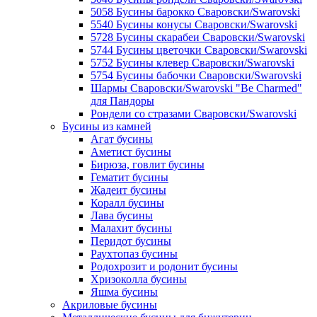
5058 Бусины барокко Сваровски/Swarovski
5540 Бусины конусы Сваровски/Swarovski
5728 Бусины скарабеи Сваровски/Swarovski
5744 Бусины цветочки Сваровски/Swarovski
5752 Бусины клевер Сваровски/Swarovski
5754 Бусины бабочки Сваровски/Swarovski
Шармы Сваровски/Swarovski "Be Charmed"
для Пандоры
Рондели со стразами Сваровски/Swarovski
Бусины из камней
Агат бусины
Аметист бусины
Бирюза, говлит бусины
Гематит бусины
Жадеит бусины
Коралл бусины
Лава бусины
Малахит бусины
Перидот бусины
Раухтопаз бусины
Родохрозит и родонит бусины
Хризоколла бусины
Яшма бусины
Акриловые бусины