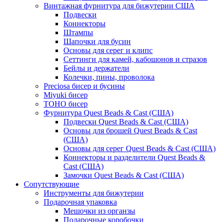
Винтажная фурнитура для бижутерии США
Подвески
Коннекторы
Штампы
Шапочки для бусин
Основы для серег и клипс
Сеттинги для камей, кабошонов и стразов
Бейлы и держатели
Колечки, пины, проволока
Preciosa бисер и бусины
Miyuki бисер
TOHO бисер
Фурнитура Quest Beads & Cast (США)
Подвески Quest Beads & Cast (США)
Основы для брошей Quest Beads & Cast
(США)
Основы для серег Quest Beads & Cast (США)
Коннекторы и разделители Quest Beads &
Cast (США)
Замочки Quest Beads & Cast (США)
Сопутствующие
Инструменты для бижутерии
Подарочная упаковка
Мешочки из органзы
Подарочные коробочки