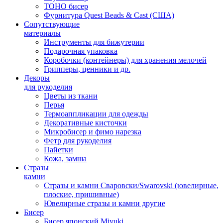
TOHO бисер
Фурнитура Quest Beads & Cast (США)
Сопутствующие
материалы
Инструменты для бижутерии
Подарочная упаковка
Коробочки (контейнеры) для хранения мелочей
Грипперы, ценники и др.
Декоры
для рукоделия
Цветы из ткани
Перья
Термоаппликации для одежды
Декоративные кисточки
Микробисер и фимо нарезка
Фетр для рукоделия
Пайетки
Кожа, замша
Стразы
камни
Стразы и камни Сваровски/Swarovski (ювелирные,
плоские, пришивные)
Ювелирные стразы и камни другие
Бисер
Бисер японский Miyuki