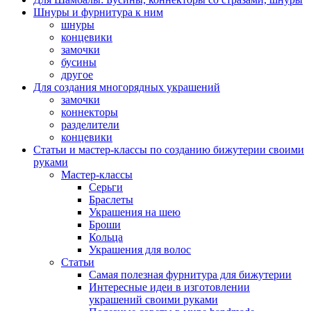
Шнуры и фурнитура к ним
шнуры
концевики
замочки
бусины
другое
Для создания многорядных украшений
замочки
коннекторы
разделители
концевики
Статьи и мастер-классы по созданию бижутерии своими
руками
Мастер-классы
Серьги
Браслеты
Украшения на шею
Броши
Кольца
Украшения для волос
Статьи
Самая полезная фурнитура для бижутерии
Интересные идеи в изготовлении
украшений своими руками