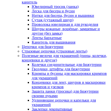
канитель
Ювелирный тросик (ланка)
Леска для бисера и бусин
Нитки для бисера, бусин и вышивки
Сутаж (сутажный шнур)
Проволока ювелирная и для рукоделия
Шнуры кожаные, вощёные, замшевые и
другие (без замка)
Ленты бархатные
Канитель для вышивания
Цепочки для бижутерии
Стразовые цепочки (стразовые ленты)
Полезные мелочи для украшений (пины, колечки,
концевики и другое)
Колечки соединительные для бижутерии
Гвоздики, штифты для бижутерии
Кримпы и бусины для маскировки кримпов
для украшений
Концевики для лент, шнуров и маскировки
кримпов и узелков
Защита ланки (тросика) для бижутерии
своими руками
Удлиняющие цепочки и капельки для
украшений
Заклепки декоративные