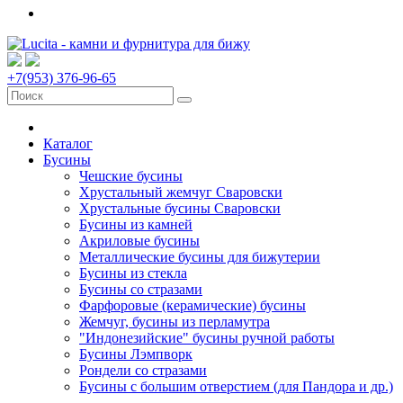
+7(953) 376-96-65
Каталог
Бусины
Чешские бусины
Хрустальный жемчуг Сваровски
Хрустальные бусины Сваровски
Бусины из камней
Акриловые бусины
Металлические бусины для бижутерии
Бусины из стекла
Бусины со стразами
Фарфоровые (керамические) бусины
Жемчуг, бусины из перламутра
"Индонезийские" бусины ручной работы
Бусины Лэмпворк
Рондели со стразами
Бусины с большим отверстием (для Пандора и др.)