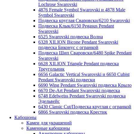
Lochrose Swarovski
4876 Female Symbol Swarovski и 4878 Male
Symbol Swarovski
Подвеска круглая Сваровски/6210 Swarovski
Подвеска Клык/6150 Pegasus Pendant
Swarovski
6525 Swarovski подвеска Волна
6328 XILION Bicone Pendant Swarovski
подвеска Биконус c огранкой
Подвеска Шип Сваровски/6480 Spike Pendant
Swarovski
6628 XILION Triangle Pendant подвеска
Треугольник
6656 Galactic Vertical Swarovski и 6650 Cubist
Pendant Swarovski подвески
6690 Wing Pendant Swarovski подвеска Крыло
6670 De-Art Pendant Swarovski подвеска
6748 Edelweiss Pendant Swarovski подвеска
Эдельвейс
6430 Classic Cut/Подвеска круглая с огранкой
6866 Swarovski подвеска Крестик
Кабошоны
Камеи для украшений
Каменные кабошоны
Авантюрин кабошоны