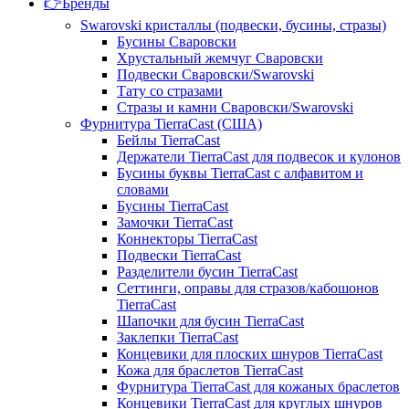
👉Бренды
Swarovski кристаллы (подвески, бусины, стразы)
Бусины Сваровски
Хрустальный жемчуг Сваровски
Подвески Сваровски/Swarovski
Тату со стразами
Стразы и камни Сваровски/Swarovski
Фурнитура TierraCast (США)
Бейлы TierraCast
Держатели TierraCast для подвесок и кулонов
Бусины буквы TierraCast с алфавитом и
словами
Бусины TierraCast
Замочки TierraCast
Коннекторы TierraCast
Подвески TierraCast
Разделители бусин TierraCast
Сеттинги, оправы для стразов/кабошонов
TierraCast
Шапочки для бусин TierraCast
Заклепки TierraCast
Концевики для плоских шнуров TierraCast
Кожа для браслетов TierraCast
Фурнитура TierraCast для кожаных браслетов
Концевики TierraCast для круглых шнуров