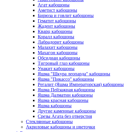
Агат кабошоны
Аметист кабошоны
Бирюза и говлит кабошоны
Гематит кабошоны
Жадеит кабошоны
Кварц кабошоны
Коралл кабошоны
Лабрадорит кабошоны
Малахит кабошоны
Махагон кабошоны
Обсидиан кабошоны
Тигровый глаз кабошоны
Унакит кабошоны
Яшма "Шкура леопарда" кабошоны
Яшма "Пикассо" кабошоны
Регалит (Яшма Императорская) кабошоны
Яшма Пейзажная кабошоны
Яшма Далматин кабошоны
Яшма красная кабошоны
Яшма кабошоны
Другие каменные кабошоны
Срезы Агата без отверстия
Стеклянные кабошоны
Акриловые кабошоны и цветочки