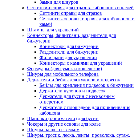
Замки для шнуров
Сеттинги-основы для стразов, кабошонов и камей
Сеттинги оправы для стразов
Сеттинги - основы, оправы для кабошонов и
камей
Штампы для украшений
Коннекторы, филиграни, разделители для
бижутерии
Коннекторы для бижутерии
Разделители для бижутерии
Филиграни для украшений
Коннекторы с камнями для украшений
Фермуары (для сумок и кошельков)
Шнуры для мобильного телефона
Держатели и бейлы для кулонов и подвесок
Бейлы для крепления подвесок в бижутерии
Держатели кулонов и подвесок
Держатели для бусин с несквозным
отверстием
Держатели с площадкой для приклеивания
кабошона
Шапочки (обниматели) для бусин
Чокеры и другие основы для колье
Шнуры на шею с замком
Шнуры, тросик, леска, ленты, проволока, сутаж,