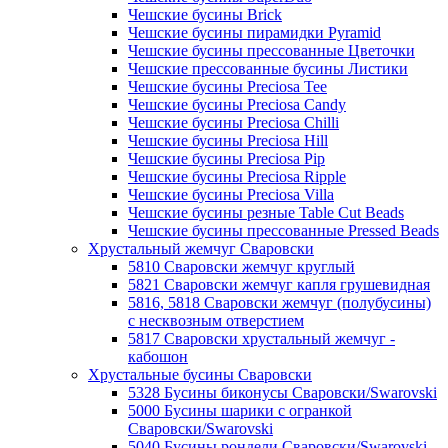
Чешские бусины Brick
Чешские бусины пирамидки Pyramid
Чешские бусины прессованные Цветочки
Чешские прессованные бусины Листики
Чешские бусины Preciosa Tee
Чешские бусины Preciosa Candy
Чешские бусины Preciosa Chilli
Чешские бусины Preciosa Hill
Чешские бусины Preciosa Pip
Чешские бусины Preciosa Ripple
Чешские бусины Preciosa Villa
Чешские бусины резные Table Cut Beads
Чешские бусины прессованные Pressed Beads
Хрустальный жемчуг Сваровски
5810 Сваровски жемчуг круглый
5821 Сваровски жемчуг капля грушевидная
5816, 5818 Сваровски жемчуг (полубусины)
с несквозным отверстием
5817 Сваровски хрустальный жемчуг -
кабошон
Хрустальные бусины Сваровски
5328 Бусины биконусы Сваровски/Swarovski
5000 Бусины шарики с огранкой
Сваровски/Swarovski
5040 Бусины рондели Сваровски/Swarovski