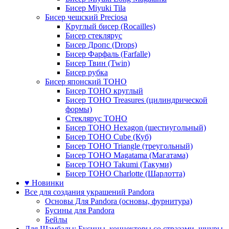
Бисер Miyuki Tila
Бисер чешский Preciosa
Круглый бисер (Rocailles)
Бисер стеклярус
Бисер Дропс (Drops)
Бисер Фарфаль (Farfalle)
Бисер Твин (Twin)
Бисер рубка
Бисер японский TOHO
Бисер TOHO круглый
Бисер TOHO Treasures (цилиндрической
формы)
Стеклярус TOHO
Бисер TOHO Hexagon (шестиугольный)
Бисер TOHO Cube (Куб)
Бисер TOHO Triangle (треугольный)
Бисер TOHO Magatama (Магатама)
Бисер TOHO Takumi (Такуми)
Бисер TOHO Charlotte (Шарлотта)
♥ Новинки
Все для создания украшений Pandora
Основы Для Pandora (основы, фурнитура)
Бусины для Pandora
Бейлы
Для Шамбалы: Бусины, коннекторы со стразами, шнуры