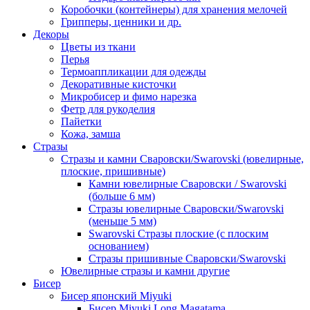
Коробочки (контейнеры) для хранения мелочей
Грипперы, ценники и др.
Декоры
Цветы из ткани
Перья
Термоаппликации для одежды
Декоративные кисточки
Микробисер и фимо нарезка
Фетр для рукоделия
Пайетки
Кожа, замша
Стразы
Стразы и камни Сваровски/Swarovski (ювелирные,
плоские, пришивные)
Камни ювелирные Сваровски / Swarovski
(больше 6 мм)
Стразы ювелирные Сваровски/Swarovski
(меньше 5 мм)
Swarovski Стразы плоские (с плоским
основанием)
Стразы пришивные Сваровски/Swarovski
Ювелирные стразы и камни другие
Бисер
Бисер японский Miyuki
Бисер Miyuki Long Magatama