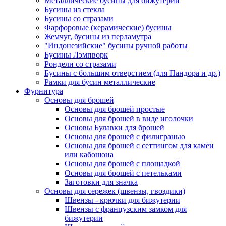
Металлические бусины для бижутерии
Бусины из стекла
Бусины со стразами
Фарфоровые (керамические) бусины
Жемчуг, бусины из перламутра
"Индонезийские" бусины ручной работы
Бусины Лэмпворк
Рондели со стразами
Бусины с большим отверстием (для Пандора и др.)
Рамки для бусин металлические
Фурнитура
Основы для брошей
Основы для брошей простые
Основы для брошей в виде иголочки
Основы Булавки для брошей
Основы для брошей с филигранью
Основы для брошей с сеттингом для камеи
или кабошона
Основы для брошей с площадкой
Основы для брошей с петельками
Заготовки для значка
Основы для сережек (швензы, гвоздики)
Швензы - крючки для бижутерии
Швензы с французским замком для
бижутерии