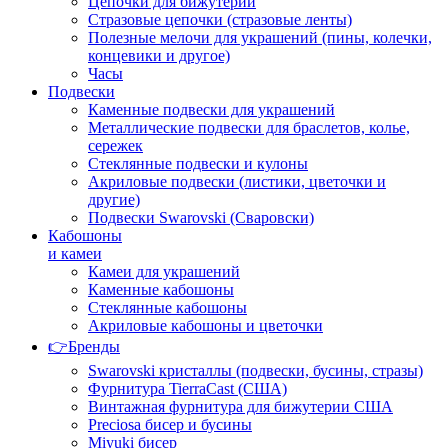
Цепочки для бижутерии
Стразовые цепочки (стразовые ленты)
Полезные мелочи для украшений (пины, колечки,
концевики и другое)
Часы
Подвески
Каменные подвески для украшений
Металлические подвески для браслетов, колье,
сережек
Стеклянные подвески и кулоны
Акриловые подвески (листики, цветочки и
другие)
Подвески Swarovski (Сваровски)
Кабошоны
и камеи
Камеи для украшений
Каменные кабошоны
Стеклянные кабошоны
Акриловые кабошоны и цветочки
👉Бренды
Swarovski кристаллы (подвески, бусины, стразы)
Фурнитура TierraCast (США)
Винтажная фурнитура для бижутерии США
Preciosa бисер и бусины
Miyuki бисер