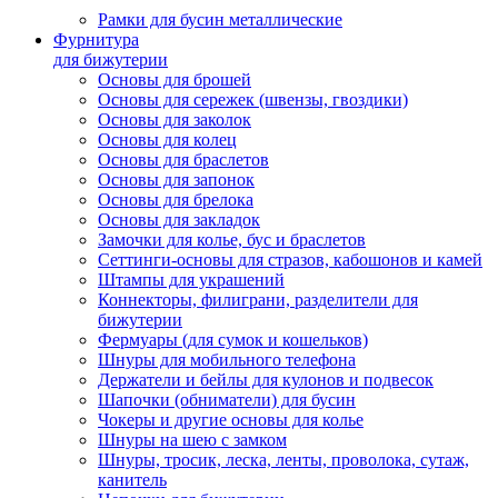
Рамки для бусин металлические
Фурнитура
для бижутерии
Основы для брошей
Основы для сережек (швензы, гвоздики)
Основы для заколок
Основы для колец
Основы для браслетов
Основы для запонок
Основы для брелока
Основы для закладок
Замочки для колье, бус и браслетов
Сеттинги-основы для стразов, кабошонов и камей
Штампы для украшений
Коннекторы, филиграни, разделители для
бижутерии
Фермуары (для сумок и кошельков)
Шнуры для мобильного телефона
Держатели и бейлы для кулонов и подвесок
Шапочки (обниматели) для бусин
Чокеры и другие основы для колье
Шнуры на шею с замком
Шнуры, тросик, леска, ленты, проволока, сутаж,
канитель