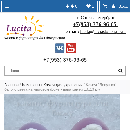
0
1
Вход
г. Санкт-Петербург
+7(953)-376-96-65
e-mail:
lucita@luciastonesspb.ru
+7(953) 376-96-65
Главная
/
Кабошоны
/
Камеи для украшений
/ Камея "Девушка"
белого цвета на лиловом фоне - пара камей 18х13 мм