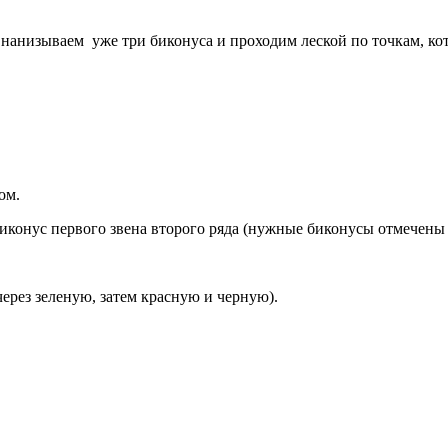
анизываем уже три биконуса и проходим леской по точкам, кото
ом.
конус первого звена второго ряда (нужные биконусы отмечены 
ерез зеленую, затем красную и черную).