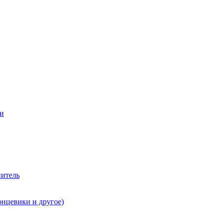
ии
нитель
онцевики и другое)