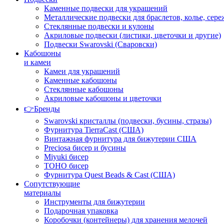
Каменные подвески для украшений
Металлические подвески для браслетов, колье, сере
Стеклянные подвески и кулоны
Акриловые подвески (листики, цветочки и другие)
Подвески Swarovski (Сваровски)
Кабошоны
и камеи
Камеи для украшений
Каменные кабошоны
Стеклянные кабошоны
Акриловые кабошоны и цветочки
👉Бренды
Swarovski кристаллы (подвески, бусины, стразы)
Фурнитура TierraCast (США)
Винтажная фурнитура для бижутерии США
Preciosa бисер и бусины
Miyuki бисер
TOHO бисер
Фурнитура Quest Beads & Cast (США)
Сопутствующие
материалы
Инструменты для бижутерии
Подарочная упаковка
Коробочки (контейнеры) для хранения мелочей