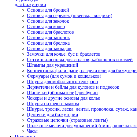
для бижутерии
Основы для брошей
Основы для сережек (швензы, гвоздики)
Основы для заколок
Основы для колец
Основы для браслетов
Основы для запонок
Основы для брелока
Основы для закладок
Замочки для колье, бус и браслетов
Сеттинги-основы для стразов, кабошонов и камей
Штампы для украшений
Коннекторы, филиграни, разделители для бижутер
Фермуары (для сумок и кошельков)
Шнуры для мобильного телефона
Держатели и бейлы для кулонов и подвесок
Шапочки (обниматели) для бусин
Чокеры и другие основы для колье
Шнуры на шею с замком
Шнуры, тросик, леска, ленты, проволока, сутаж, ка
Цепочки для бижутерии
Стразовые цепочки (стразовые ленты)
Полезные мелочи для украшений (пины, колечки, к
Часы
Подвески