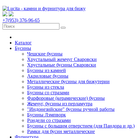
+7(953) 376-96-65
Каталог
Бусины
Чешские бусины
Хрустальный жемчуг Сваровски
Хрустальные бусины Сваровски
Бусины из камней
Акриловые бусины
Металлические бусины для бижутерии
Бусины из стекла
Бусины со стразами
Фарфоровые (керамические) бусины
Жемчуг, бусины из перламутра
"Индонезийские" бусины ручной работы
Бусины Лэмпворк
Рондели со стразами
Бусины с большим отверстием (для Пандора и др.)
Рамки для бусин металлические
Фурнитура