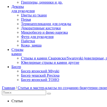
Грипперы, ценники и др.
Декоры
для рукоделия
Цветы из ткани
Перья
Термоаппликации для одежды
Декоративные кисточки
Микробисер и фимо нарезка
Фетр для рукоделия
Пайетки
Кожа, замша
Стразы
камни
Стразы и камни Сваровски/Swarovski (ювелирные,
Ювелирные стразы и камни другие
Бисер
Бисер японский Miyuki
Бисер чешский Preciosa
Бисер японский TOHO
Главная
/
Статьи и мастер-классы по созданию бижутерии сво
Статьи