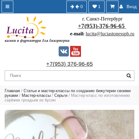
0
1
Вход
г. Санкт-Петербург
+7(953)-376-96-65
e-mail:
lucita@luciastonesspb.ru
+7(953) 376-96-65
Главная
/
Статьи и мастер-классы по созданию бижутерии своими
руками
/
Мастер-классы
/
Серьги
/ Мастер-класс по изготовлению
серёжек гроздьев из бусин