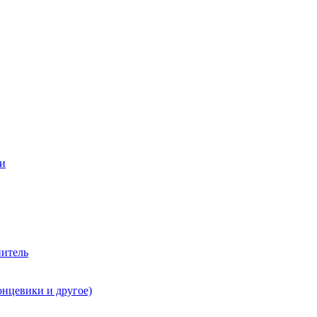
ии
нитель
онцевики и другое)