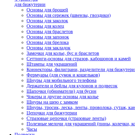
для бижутерии
Основы для брошей
Основы для сережек (швензы, гвоздики)
Основы для заколок
Основы для колец
Основы для браслетов
Основы для запонок
Основы для брелока
Основы для закладок
Замочки для колье, бус и браслетов
Сеттинги-основы для стразов, кабошонов и камей
Штампы для украшений
Коннекторы, филиграни, разделители для бижутер
Фермуары (для сумок и кошельков)
Шнуры для мобильного телефона
Держатели и бейлы для кулонов и подвесок
Шапочки (обниматели) для бусин
Чокеры и другие основы для колье
Шнуры на шею с замком
Шнуры, тросик, леска, ленты, проволока, сутаж, ка
Цепочки для бижутерии
Стразовые цепочки (стразовые ленты)
Полезные мелочи для украшений (пины, колечки, к
Часы
Подвески