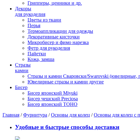
Грипперы, ценники и др.
Декоры
для рукоделия
Цветы из ткани
Перья
Термоаппликации для одежды
Декоративные кисточки
Микробисер и фимо нарезка
Фетр для рукоделия
Пайетки
Кожа, замша
Стразы
камни
Стразы и камни Сваровски/Swarovski (ювелирные,
Ювелирные стразы и камни другие
Бисер
Бисер японский Miyuki
Бисер чешский Preciosa
Бисер японский TOHO
Главная
/
Фурнитура
/
Основы для колец
/
Основы для колец с 
Удобные и быстрые способы доставки