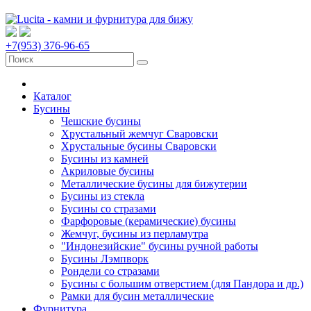
+7(953) 376-96-65
Каталог
Бусины
Чешские бусины
Хрустальный жемчуг Сваровски
Хрустальные бусины Сваровски
Бусины из камней
Акриловые бусины
Металлические бусины для бижутерии
Бусины из стекла
Бусины со стразами
Фарфоровые (керамические) бусины
Жемчуг, бусины из перламутра
"Индонезийские" бусины ручной работы
Бусины Лэмпворк
Рондели со стразами
Бусины с большим отверстием (для Пандора и др.)
Рамки для бусин металлические
Фурнитура