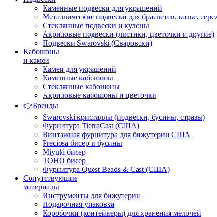
Каменные подвески для украшений
Металлические подвески для браслетов, колье, сере
Стеклянные подвески и кулоны
Акриловые подвески (листики, цветочки и другие)
Подвески Swarovski (Сваровски)
Кабошоны
и камеи
Камеи для украшений
Каменные кабошоны
Стеклянные кабошоны
Акриловые кабошоны и цветочки
👉Бренды
Swarovski кристаллы (подвески, бусины, стразы)
Фурнитура TierraCast (США)
Винтажная фурнитура для бижутерии США
Preciosa бисер и бусины
Miyuki бисер
TOHO бисер
Фурнитура Quest Beads & Cast (США)
Сопутствующие
материалы
Инструменты для бижутерии
Подарочная упаковка
Коробочки (контейнеры) для хранения мелочей