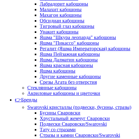
Лабрадорит кабошоны
Малахит кабошоны
Махагон кабошоны
Обсидиан кабошоны
Тигровый глаз кабошоны
Унакит кабошоны
Яшма "Шкура леопарда" кабошоны
Яшма "Пикассо" кабошоны
Регалит (Яшма Императорская) кабошоны
Яшма Пейзажная кабошоны
Яшма Далматин кабошоны
Яшма красная кабошоны
Яшма кабошоны
Другие каменные кабошоны
Срезы Агата без отверстия
Стеклянные кабошоны
Акриловые кабошоны и цветочки
👉Бренды
Swarovski кристаллы (подвески, бусины, стразы)
Бусины Сваровски
Хрустальный жемчуг Сваровски
Подвески Сваровски/Swarovski
Тату со стразами
Стразы и камни Сваровски/Swarovski