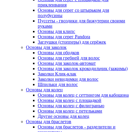
приклеивания
Основы для серег со штырьком для
полубусины
Пуссеты - гвоздики для бижутерии своими
руками
Основы для клипс
Основы для серег Pandora
Заглушки (стопперы) для серёжек
Основы для заколок
Основы для ободков
Основы для гребней для волос
Основы для заколок-автомат
Основы для заколок крокодильчик (зажимы)
Заколки Клик-клак
Заколки невидимки для волос
Шпильки для волос
Основы для колец
Основы для колец с сеттингом для кабошона
Основы для колец с площадкой
Основы для колец с филигранью
Основы для колец с петельками
Другие основы для колец
Основы для браслетов
Основы для браслетов - разделители и