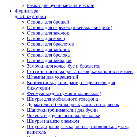
Рамки для бусин металлические
Фурнитура
для бижутерии
Основы для брошей
Основы для сережек (швензы, гвоздики)
Основы для заколок
Основы для колец
Основы для браслетов
Основы для запонок
Основы для брелока
Основы для закладок
Замочки для колье, бус и браслетов
Сеттинги-основы для стразов, кабошонов и камей
Штампы для украшений
Коннекторы, филиграни, разделители для
бижутерии
Фермуары (для сумок и кошельков)
Шнуры для мобильного телефона
Держатели и бейлы для кулонов и подвесок
Шапочки (обниматели) для бусин
Чокеры и другие основы для колье
Шнуры на шею с замком
Шнуры, тросик, леска, ленты, проволока, сутаж,
канитель