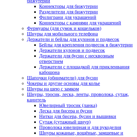
бижутерии
Коннекторы для бижутерии
Разделители для бижутерии
Филиграни для украшений
Коннекторы с камнями для украшений
Фермуары (для сумок и кошельков)
Шнуры для мобильного телефона
Держатели и бейлы для кулонов и подвесок
Бейлы для крепления подвесок в бижутерии
Держатели кулонов и подвесок
Держатели для бусин с несквозным
отверстием
Держатели с площадкой для приклеивания
кабошона
Шапочки (обниматели) для бусин
Чокеры и другие основы для колье
Шнуры на шею с замком
Шнуры, тросик, леска, ленты, проволока, сутаж,
канитель
Ювелирный тросик (ланка)
Леска для бисера и бусин
Нитки для бисера, бусин и вышивки
Сутаж (сутажный шнур)
Проволока ювелирная и для рукоделия
Шнуры кожаные, вощёные, замшевые и