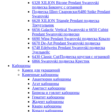
6328 XILION Bicone Pendant Swarovski
подвеска Биконус c огранкой
Подвеска Шип Сваровски/6480 Spike Pendant
Swarovski
6628 XILION Triangle Pendant подвеска
Треугольник
6656 Galactic Vertical Swarovski и 6650 Cubist
Pendant Swarovski подвески
6690 Wing Pendant Swarovski подвеска Крыло
6670 De-Art Pendant Swarovski подвеска
6748 Edelweiss Pendant Swarovski подвеска
Эдельвейс
6430 Classic Cut/Подвеска круглая с огранкой
6866 Swarovski подвеска Крестик
Кабошоны
Камеи для украшений
Каменные кабошоны
Авантюрин кабошоны
Агат кабошоны
Аметист кабошоны
Бирюза и говлит кабошоны
Гематит кабошоны
Жадеит кабошоны
Кварц кабошоны
Коралл кабошоны