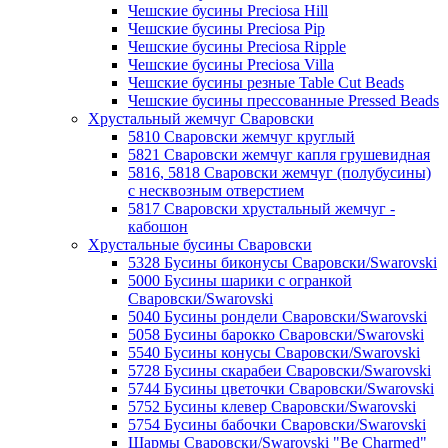
Чешские бусины Preciosa Hill
Чешские бусины Preciosa Pip
Чешские бусины Preciosa Ripple
Чешские бусины Preciosa Villa
Чешские бусины резные Table Cut Beads
Чешские бусины прессованные Pressed Beads
Хрустальный жемчуг Сваровски
5810 Сваровски жемчуг круглый
5821 Сваровски жемчуг капля грушевидная
5816, 5818 Сваровски жемчуг (полубусины)
с несквозным отверстием
5817 Сваровски хрустальный жемчуг -
кабошон
Хрустальные бусины Сваровски
5328 Бусины биконусы Сваровски/Swarovski
5000 Бусины шарики с огранкой
Сваровски/Swarovski
5040 Бусины рондели Сваровски/Swarovski
5058 Бусины барокко Сваровски/Swarovski
5540 Бусины конусы Сваровски/Swarovski
5728 Бусины скарабеи Сваровски/Swarovski
5744 Бусины цветочки Сваровски/Swarovski
5752 Бусины клевер Сваровски/Swarovski
5754 Бусины бабочки Сваровски/Swarovski
Шармы Сваровски/Swarovski "Be Charmed"