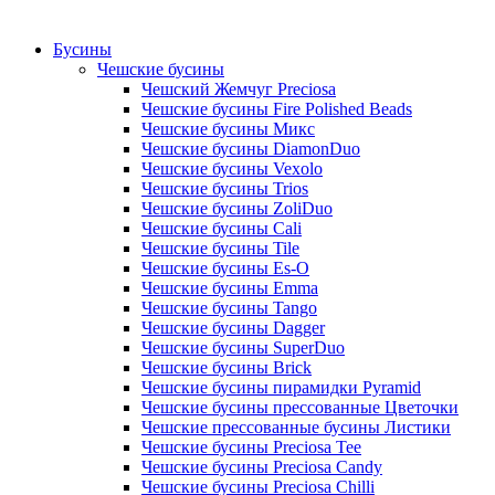
Бусины
Чешские бусины
Чешский Жемчуг Preciosa
Чешские бусины Fire Polished Beads
Чешские бусины Микс
Чешские бусины DiamonDuo
Чешские бусины Vexolo
Чешские бусины Trios
Чешские бусины ZoliDuo
Чешские бусины Cali
Чешские бусины Tile
Чешские бусины Es-O
Чешские бусины Emma
Чешские бусины Tango
Чешские бусины Dagger
Чешские бусины SuperDuo
Чешские бусины Brick
Чешские бусины пирамидки Pyramid
Чешские бусины прессованные Цветочки
Чешские прессованные бусины Листики
Чешские бусины Preciosa Tee
Чешские бусины Preciosa Candy
Чешские бусины Preciosa Chilli