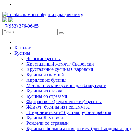
+7(953) 376-96-65
Каталог
Бусины
Чешские бусины
Хрустальный жемчуг Сваровски
Хрустальные бусины Сваровски
Бусины из камней
Акриловые бусины
Металлические бусины для бижутерии
Бусины из стекла
Бусины со стразами
Фарфоровые (керамические) бусины
Жемчуг, бусины из перламутра
"Индонезийские" бусины ручной работы
Бусины Лэмпворк
Рондели со стразами
Бусины с большим отверстием (для Пандора и др.)