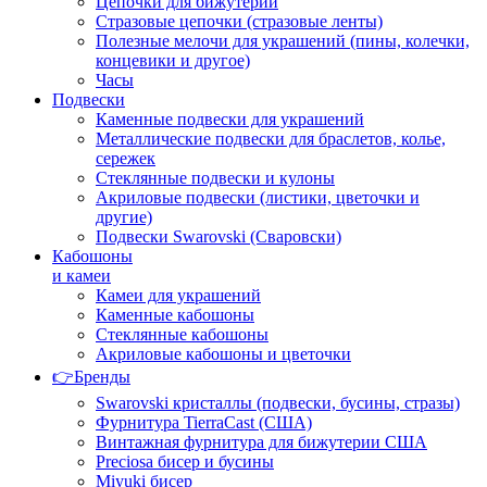
Цепочки для бижутерии
Стразовые цепочки (стразовые ленты)
Полезные мелочи для украшений (пины, колечки,
концевики и другое)
Часы
Подвески
Каменные подвески для украшений
Металлические подвески для браслетов, колье,
сережек
Стеклянные подвески и кулоны
Акриловые подвески (листики, цветочки и
другие)
Подвески Swarovski (Сваровски)
Кабошоны
и камеи
Камеи для украшений
Каменные кабошоны
Стеклянные кабошоны
Акриловые кабошоны и цветочки
👉Бренды
Swarovski кристаллы (подвески, бусины, стразы)
Фурнитура TierraCast (США)
Винтажная фурнитура для бижутерии США
Preciosa бисер и бусины
Miyuki бисер