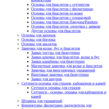
коннекторы
Основы для браслетов с сеттингом
Основы для браслетов с филигранью
Основы для браслетов из кожи
Основы для браслетов с площадкой
Основы для браслетов Пандора/Pandora
Основы для браслетов -цепочки с замком
Другие основы для браслетов
Основы для запонок
Основы для брелока
Основы для закладок
Замочки для колье, бус и браслетов
Замки тогглы для бижутерии
Замки крючки для браслетов, колье и бус
Замки карабины для бижутерии
Магнитные замочки для колье и браслетов
Замочки для многорядных украшений
Винтовые замочки для бижутерии
Замки для шнуров
Сеттинги-основы для стразов, кабошонов и камей
Сеттинги оправы для стразов
Сеттинги - основы, оправы для кабошонов и
камей
Штампы для украшений
Коннекторы, филиграни, разделители для