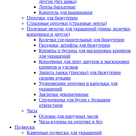
другие (без замка)
Ленты бархатные
Канитель для вышивания
Цепочки для бижутерии
Стразовые цепочки (стразовые ленты)
Полезные мелочи для украшений (пины, колечки,
концевики и другое)
Колечки соединительные для бижутерии
Гвоздики, штифты для бижутерии
Кримпы и бусины для маскировки кримпов
для украшений
Концевики для лент, шнуров и маскировки
кримпов и узелков
Защита ланки (тросика) для бижутерии
своими руками
Удлиняющие цепочки и капельки для
украшений
Заклепки декоративные
Сердцевины для бусин с большим
отверстием
Часы
Основы для наручных часов
Часы-кулоны на цепочке и без
Подвески
Каменные подвески для украшений