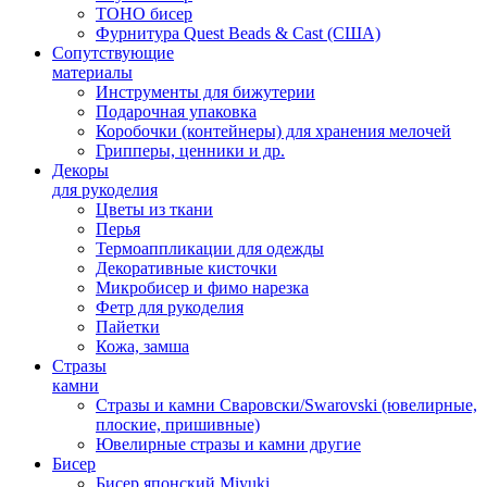
TOHO бисер
Фурнитура Quest Beads & Cast (США)
Сопутствующие
материалы
Инструменты для бижутерии
Подарочная упаковка
Коробочки (контейнеры) для хранения мелочей
Грипперы, ценники и др.
Декоры
для рукоделия
Цветы из ткани
Перья
Термоаппликации для одежды
Декоративные кисточки
Микробисер и фимо нарезка
Фетр для рукоделия
Пайетки
Кожа, замша
Стразы
камни
Стразы и камни Сваровски/Swarovski (ювелирные,
плоские, пришивные)
Ювелирные стразы и камни другие
Бисер
Бисер японский Miyuki