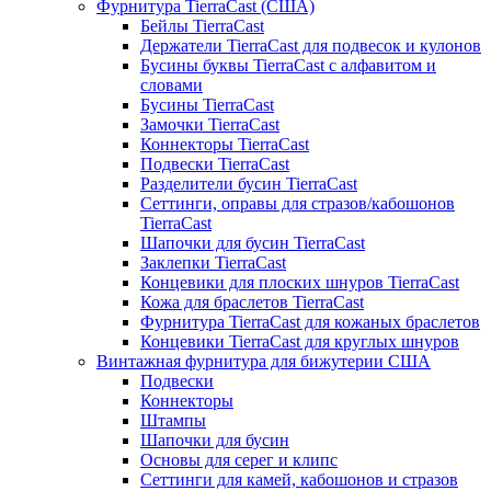
Фурнитура TierraCast (США)
Бейлы TierraCast
Держатели TierraCast для подвесок и кулонов
Бусины буквы TierraCast с алфавитом и
словами
Бусины TierraCast
Замочки TierraCast
Коннекторы TierraCast
Подвески TierraCast
Разделители бусин TierraCast
Сеттинги, оправы для стразов/кабошонов
TierraCast
Шапочки для бусин TierraCast
Заклепки TierraCast
Концевики для плоских шнуров TierraCast
Кожа для браслетов TierraCast
Фурнитура TierraCast для кожаных браслетов
Концевики TierraCast для круглых шнуров
Винтажная фурнитура для бижутерии США
Подвески
Коннекторы
Штампы
Шапочки для бусин
Основы для серег и клипс
Сеттинги для камей, кабошонов и стразов