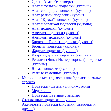
Срезы Агата без отверстия
Агат с фольгой подвески (кулоны)
Агат с кварцем подвески (кулоны)
Агат резной подвески (кулоны)
Агат "Крэкл" подвески (кулоны)
Агат с огранкой подвески (кулоны)
Агат подвески (кулоны)
Аметист подвески (кулоны)
Аммонит подвески (кулоны)
Бирюза и Говлит подвески (кулоны)
Бронзит подвески (кулоны)
Жадеит подвески (кулоны)
Кварц (другой) подвески (кулоны)
Регалит (Яшма Императорская) подвески
(кулоны)
Яшма подвески (кулоны)
Разные каменные (кулоны)
Металлические подвески для браслетов, колье,
сережек
Подвески (шармы) для бижутерии
Медальоны
Подвески цветные с эмалью
Стеклянные подвески и кулоны
Акриловые подвески (листики, цветочки и
другие)