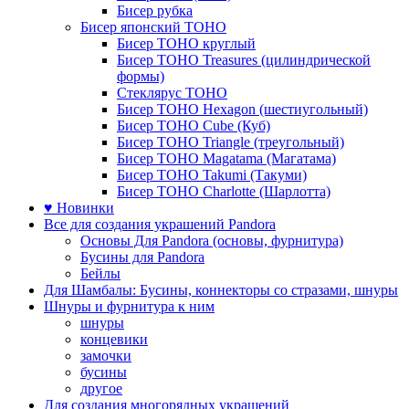
Бисер рубка
Бисер японский TOHO
Бисер TOHO круглый
Бисер TOHO Treasures (цилиндрической
формы)
Стеклярус TOHO
Бисер TOHO Hexagon (шестиугольный)
Бисер TOHO Cube (Куб)
Бисер TOHO Triangle (треугольный)
Бисер TOHO Magatama (Магатама)
Бисер TOHO Takumi (Такуми)
Бисер TOHO Charlotte (Шарлотта)
♥ Новинки
Все для создания украшений Pandora
Основы Для Pandora (основы, фурнитура)
Бусины для Pandora
Бейлы
Для Шамбалы: Бусины, коннекторы со стразами, шнуры
Шнуры и фурнитура к ним
шнуры
концевики
замочки
бусины
другое
Для создания многорядных украшений