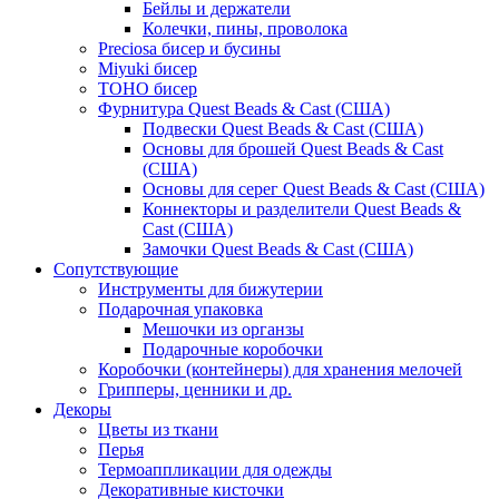
Бейлы и держатели
Колечки, пины, проволока
Preciosa бисер и бусины
Miyuki бисер
TOHO бисер
Фурнитура Quest Beads & Cast (США)
Подвески Quest Beads & Cast (США)
Основы для брошей Quest Beads & Cast
(США)
Основы для серег Quest Beads & Cast (США)
Коннекторы и разделители Quest Beads &
Cast (США)
Замочки Quest Beads & Cast (США)
Сопутствующие
Инструменты для бижутерии
Подарочная упаковка
Мешочки из органзы
Подарочные коробочки
Коробочки (контейнеры) для хранения мелочей
Грипперы, ценники и др.
Декоры
Цветы из ткани
Перья
Термоаппликации для одежды
Декоративные кисточки