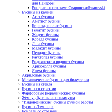
для Пандоры
Рондели со стразами Сваровски/Swarovski
Бусины из камней
Агат бусины
Аметист бусины
Бирюза, говлит бусины
Гематит бусины
Жадеит бусины
Коралл бусины
Лава бусины
Малахит бусины
Перидот бусины
Раухтопаз бусины
Родохрозит и родонит бусины
Хризоколла бусины
Яшма бусины
Акриловые бусины
Металлические бусины для бижутерии
Бусины из стекла
Бусины со стразами
Фарфоровые (керамические) бусины
Жемчуг, бусины из перламутра
"Индонезийские" бусины ручной работы
Бусины Лэмпворк
Рондели со стразами