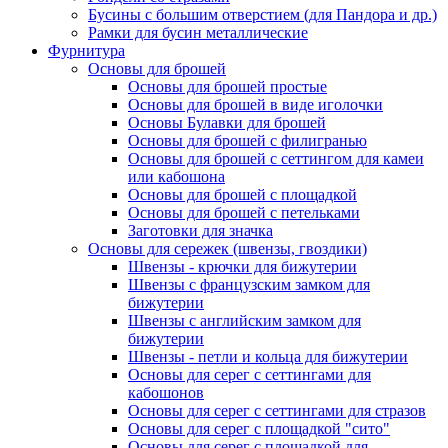
Бусины с большим отверстием (для Пандора и др.)
Рамки для бусин металлические
Фурнитура
Основы для брошей
Основы для брошей простые
Основы для брошей в виде иголочки
Основы Булавки для брошей
Основы для брошей с филигранью
Основы для брошей с сеттингом для камеи
или кабошона
Основы для брошей с площадкой
Основы для брошей с петельками
Заготовки для значка
Основы для сережек (швензы, гвоздики)
Швензы - крючки для бижутерии
Швензы с французским замком для
бижутерии
Швензы с английским замком для
бижутерии
Швензы - петли и кольца для бижутерии
Основы для серег с сеттингами для
кабошонов
Основы для серег с сеттингами для стразов
Основы для серег с площадкой "сито"
Основы для серег с площадкой для