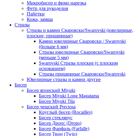
Микробисер и фимо нарезка
Фетр для рукоделия
Пайетки
Кожа, замша
Стразы
Стразы и камни Сваровски/Swarovski (ювелирные,
плоские, пришивные)
Камни ювелирные Сваровски / Swarovski
(больше 6 мм)
Стразы ювелирные Сваровски/Swarovski
(меньше 5 мм)
Swarovski Стразы плоские (с плоским
основанием)
Стразы пришивные Сваровски/Swarovski
Ювелирные стразы и камни другие
Бисер
Бисер японский Miyuki
Бисер Miyuki Long Magatama
Бисер Miyuki Tila
Бисер чешский Preciosa
Круглый бисер (Rocailles)
Бисер стеклярус
Бисер Дропс (Drops)
Бисер Фарфаль (Farfalle)
Бисер Твин (Twin)