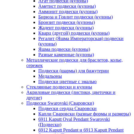
Агат подвески (кулоны)
Аметист подвески (кулоны)
Аммонит подвески (кулоны)
Бирюза и Говлит подвески (кулоны)
Бронзит подвески (кулоны)
Жадеит подвески (кулоны)
Кварц (другой) подвески (кулоны)
Регалит (Яшма Императорская) подвески
(кулоны)
Яшма подвески (кулоны)
Разные каменные (кулоны)
Металлические подвески для браслетов, колье,
сережек
Подвески (шармы) для бижутерии
Медальоны
Подвески цветные с эмалью
Стеклянные подвески и кулоны
Акриловые подвески (листики, цветочки и
другие)
Подвески Swarovski (Сваровски)
Подвески сердца Сваровски
Капли Сваровски (разные формы и размеры)
6911 Kaputt Oval Pendant Swarovski
(Подвески)
6912 Kaputt Pendant и 6913 Kaputt Pendant