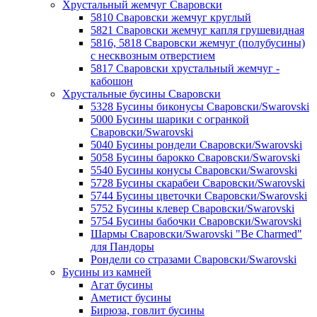
Хрустальный жемчуг Сваровски
5810 Сваровски жемчуг круглый
5821 Сваровски жемчуг капля грушевидная
5816, 5818 Сваровски жемчуг (полубусины)
с несквозным отверстием
5817 Сваровски хрустальный жемчуг -
кабошон
Хрустальные бусины Сваровски
5328 Бусины биконусы Сваровски/Swarovski
5000 Бусины шарики с огранкой
Сваровски/Swarovski
5040 Бусины рондели Сваровски/Swarovski
5058 Бусины барокко Сваровски/Swarovski
5540 Бусины конусы Сваровски/Swarovski
5728 Бусины скарабеи Сваровски/Swarovski
5744 Бусины цветочки Сваровски/Swarovski
5752 Бусины клевер Сваровски/Swarovski
5754 Бусины бабочки Сваровски/Swarovski
Шармы Сваровски/Swarovski "Be Charmed"
для Пандоры
Рондели со стразами Сваровски/Swarovski
Бусины из камней
Агат бусины
Аметист бусины
Бирюза, говлит бусины