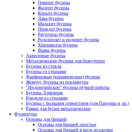
Гематит бусины
Жадеит бусины
Коралл бусины
Лава бусины
Малахит бусины
Перидот бусины
Раухтопаз бусины
Родохрозит и родонит бусины
Хризоколла бусины
Яшма бусины
Акриловые бусины
Металлические бусины для бижутерии
Бусины из стекла
Бусины со стразами
Фарфоровые (керамические) бусины
Жемчуг, бусины из перламутра
"Индонезийские" бусины ручной работы
Бусины Лэмпворк
Рондели со стразами
Бусины с большим отверстием (для Пандора и др.)
Рамки для бусин металлические
Фурнитура
Основы для брошей
Основы для брошей простые
Основы для брошей в виде иголочки