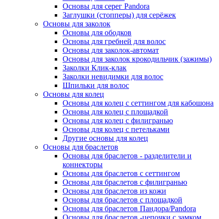
Основы для серег Pandora
Заглушки (стопперы) для серёжек
Основы для заколок
Основы для ободков
Основы для гребней для волос
Основы для заколок-автомат
Основы для заколок крокодильчик (зажимы)
Заколки Клик-клак
Заколки невидимки для волос
Шпильки для волос
Основы для колец
Основы для колец с сеттингом для кабошона
Основы для колец с площадкой
Основы для колец с филигранью
Основы для колец с петельками
Другие основы для колец
Основы для браслетов
Основы для браслетов - разделители и
коннекторы
Основы для браслетов с сеттингом
Основы для браслетов с филигранью
Основы для браслетов из кожи
Основы для браслетов с площадкой
Основы для браслетов Пандора/Pandora
Основы для браслетов -цепочки с замком