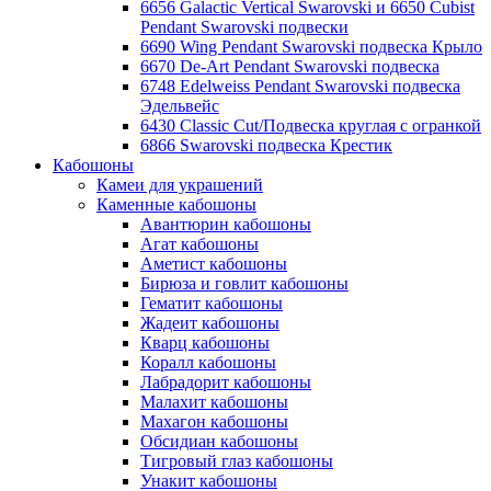
6656 Galactic Vertical Swarovski и 6650 Cubist
Pendant Swarovski подвески
6690 Wing Pendant Swarovski подвеска Крыло
6670 De-Art Pendant Swarovski подвеска
6748 Edelweiss Pendant Swarovski подвеска
Эдельвейс
6430 Classic Cut/Подвеска круглая с огранкой
6866 Swarovski подвеска Крестик
Кабошоны
Камеи для украшений
Каменные кабошоны
Авантюрин кабошоны
Агат кабошоны
Аметист кабошоны
Бирюза и говлит кабошоны
Гематит кабошоны
Жадеит кабошоны
Кварц кабошоны
Коралл кабошоны
Лабрадорит кабошоны
Малахит кабошоны
Махагон кабошоны
Обсидиан кабошоны
Тигровый глаз кабошоны
Унакит кабошоны