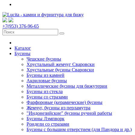
+7(953) 376-96-65
Каталог
Бусины
Чешские бусины
Хрустальный жемчуг Сваровски
Хрустальные бусины Сваровски
Бусины из камней
Акриловые бусины
Металлические бусины для бижутерии
Бусины из стекла
Бусины со стразами
Фарфоровые (керамические) бусины
Жемчуг, бусины из перламутра
"Индонезийские" бусины ручной работы
Бусины Лэмпворк
Рондели со стразами
Бусины с большим отверстием (для Пандора и др.)