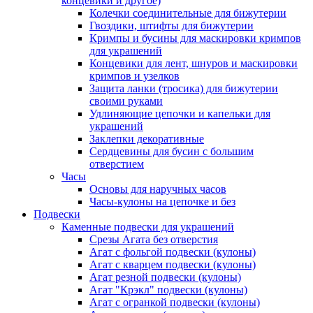
концевики и другое)
Колечки соединительные для бижутерии
Гвоздики, штифты для бижутерии
Кримпы и бусины для маскировки кримпов
для украшений
Концевики для лент, шнуров и маскировки
кримпов и узелков
Защита ланки (тросика) для бижутерии
своими руками
Удлиняющие цепочки и капельки для
украшений
Заклепки декоративные
Сердцевины для бусин с большим
отверстием
Часы
Основы для наручных часов
Часы-кулоны на цепочке и без
Подвески
Каменные подвески для украшений
Срезы Агата без отверстия
Агат с фольгой подвески (кулоны)
Агат с кварцем подвески (кулоны)
Агат резной подвески (кулоны)
Агат "Крэкл" подвески (кулоны)
Агат с огранкой подвески (кулоны)