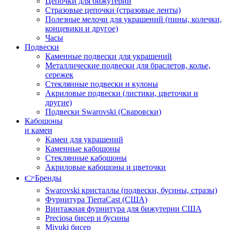
Цепочки для бижутерии
Стразовые цепочки (стразовые ленты)
Полезные мелочи для украшений (пины, колечки,
концевики и другое)
Часы
Подвески
Каменные подвески для украшений
Металлические подвески для браслетов, колье,
сережек
Стеклянные подвески и кулоны
Акриловые подвески (листики, цветочки и
другие)
Подвески Swarovski (Сваровски)
Кабошоны
и камеи
Камеи для украшений
Каменные кабошоны
Стеклянные кабошоны
Акриловые кабошоны и цветочки
👉Бренды
Swarovski кристаллы (подвески, бусины, стразы)
Фурнитура TierraCast (США)
Винтажная фурнитура для бижутерии США
Preciosa бисер и бусины
Miyuki бисер