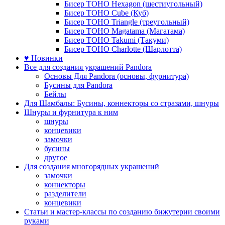
Бисер TOHO Hexagon (шестиугольный)
Бисер TOHO Cube (Куб)
Бисер TOHO Triangle (треугольный)
Бисер TOHO Magatama (Магатама)
Бисер TOHO Takumi (Такуми)
Бисер TOHO Charlotte (Шарлотта)
♥ Новинки
Все для создания украшений Pandora
Основы Для Pandora (основы, фурнитура)
Бусины для Pandora
Бейлы
Для Шамбалы: Бусины, коннекторы со стразами, шнуры
Шнуры и фурнитура к ним
шнуры
концевики
замочки
бусины
другое
Для создания многорядных украшений
замочки
коннекторы
разделители
концевики
Статьи и мастер-классы по созданию бижутерии своими
руками