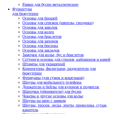
Рамки для бусин металлические
Фурнитура
для бижутерии
Основы для брошей
Основы для сережек (швензы, гвоздики)
Основы для заколок
Основы для колец
Основы для браслетов
Основы для запонок
Основы для брелока
Основы для закладок
Замочки для колье, бус и браслетов
Сеттинги-основы для стразов, кабошонов и камей
Штампы для украшений
Коннекторы, филиграни, разделители для
бижутерии
Фермуары (для сумок и кошельков)
Шнуры для мобильного телефона
Держатели и бейлы для кулонов и подвесок
Шапочки (обниматели) для бусин
Чокеры и другие основы для колье
Шнуры на шею с замком
Шнуры, тросик, леска, ленты, проволока, сутаж,
канитель