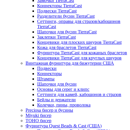
Замочки TierraCast
Коннекторы TierraCast
Подвески TierraCast
Разделители бусин TierraCast
Сеттинги, оправы для стразов/кабошонов
TierraCast
Шапочки для бусин TierraCast
Заклепки TierraCast
Концевики для плоских шнуров TierraCast
Кожа для браслетов TierraCast
Фурнитура TierraCast для кожаных браслетов
Концевики TierraCast для круглых шнуров
Винтажная фурнитура для бижутерии США
Подвески
Коннекторы
Штампы
Шапочки для бусин
Основы для серег и клипс
Сеттинги для камей, кабошонов и стразов
Бейлы и держатели
Колечки, пины, проволока
Preciosa бисер и бусины
Miyuki бисер
TOHO бисер
Фурнитура Quest Beads & Cast (США)