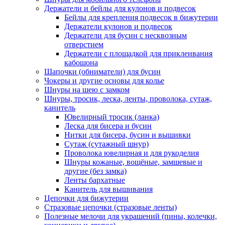
Держатели и бейлы для кулонов и подвесок
Бейлы для крепления подвесок в бижутерии
Держатели кулонов и подвесок
Держатели для бусин с несквозным
отверстием
Держатели с площадкой для приклеивания
кабошона
Шапочки (обниматели) для бусин
Чокеры и другие основы для колье
Шнуры на шею с замком
Шнуры, тросик, леска, ленты, проволока, сутаж,
канитель
Ювелирный тросик (ланка)
Леска для бисера и бусин
Нитки для бисера, бусин и вышивки
Сутаж (сутажный шнур)
Проволока ювелирная и для рукоделия
Шнуры кожаные, вощёные, замшевые и
другие (без замка)
Ленты бархатные
Канитель для вышивания
Цепочки для бижутерии
Стразовые цепочки (стразовые ленты)
Полезные мелочи для украшений (пины, колечки,