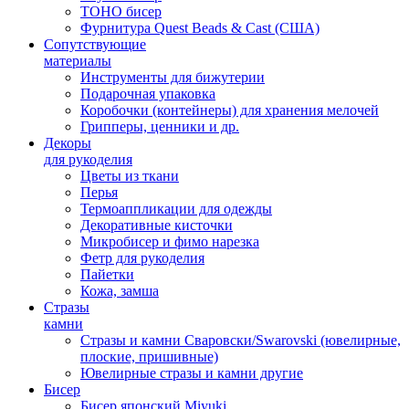
TOHO бисер
Фурнитура Quest Beads & Cast (США)
Сопутствующие
материалы
Инструменты для бижутерии
Подарочная упаковка
Коробочки (контейнеры) для хранения мелочей
Грипперы, ценники и др.
Декоры
для рукоделия
Цветы из ткани
Перья
Термоаппликации для одежды
Декоративные кисточки
Микробисер и фимо нарезка
Фетр для рукоделия
Пайетки
Кожа, замша
Стразы
камни
Стразы и камни Сваровски/Swarovski (ювелирные,
плоские, пришивные)
Ювелирные стразы и камни другие
Бисер
Бисер японский Miyuki