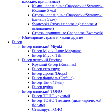
плоские, пришивные)
Камни ювелирные Сваровски / Swarovski
(больше 6 мм)
Стразы ювелирные Сваровски/Swarovski
(меньше 5 мм)
Swarovski Стразы плоские (с плоским
основанием)
Стразы пришивные Сваровски/Swarovski
Ювелирные стразы и камни другие
Бисер
Бисер японский Miyuki
Бисер Miyuki Long Magatama
Бисер Miyuki Tila
Бисер чешский Preciosa
Круглый бисер (Rocailles)
Бисер стеклярус
Бисер Дропс (Drops)
Бисер Фарфаль (Farfalle)
Бисер Твин (Twin)
Бисер рубка
Бисер японский TOHO
Бисер TOHO круглый
Бисер TOHO Treasures (цилиндрической
формы)
Стеклярус TOHO