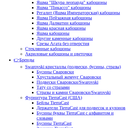
Яшма "Шкура леопарда" кабошоны
Яшма "Пикассо" кабошоны
Регалит (Яшма Императорская) кабошоны
Яшма Пейзажная кабошоны
Яшма Далматин кабошоны
Яшма красная кабошоны
Яшма кабошоны
Другие каменные кабошоны
Срезы Агата без отверстия
Стеклянные кабошоны
Акриловые кабошоны и цветочки
👉Бренды
Swarovski кристаллы (подвески, бусины, стразы)
Бусины Сваровски
Хрустальный жемчуг Сваровски
Подвески Сваровски/Swarovski
Тату со стразами
Стразы и камни Сваровски/Swarovski
Фурнитура TierraCast (США)
Бейлы TierraCast
Держатели TierraCast для подвесок и кулонов
Бусины буквы TierraCast с алфавитом и
словами
Бусины TierraCast