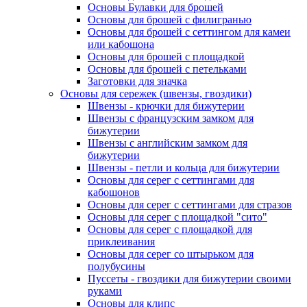
Основы Булавки для брошей
Основы для брошей с филигранью
Основы для брошей с сеттингом для камеи
или кабошона
Основы для брошей с площадкой
Основы для брошей с петельками
Заготовки для значка
Основы для сережек (швензы, гвоздики)
Швензы - крючки для бижутерии
Швензы с французским замком для
бижутерии
Швензы с английским замком для
бижутерии
Швензы - петли и кольца для бижутерии
Основы для серег с сеттингами для
кабошонов
Основы для серег с сеттингами для стразов
Основы для серег с площадкой "сито"
Основы для серег с площадкой для
приклеивания
Основы для серег со штырьком для
полубусины
Пуссеты - гвоздики для бижутерии своими
руками
Основы для клипс