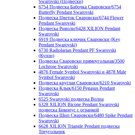
Swarovski (Подвески)
6754 Подвеска Бабочка Сваровски/6754
Butterfly Pendant Swarovski
Подвеска Цветок Сваровски/6744 Flower
Pendant Swarovski
Подвеска Риволи/6428 XILION Pendant
Swarovski
6919 Подвеска ключик Сваровски (Key
Pendant Swarovski)
6730 Radiolarian Pendant PF Swarovski
(Кулон)
Подвеска Сваровски прямоугольная/3500
Lochrose Swarovski
4876 Female Symbol Swarovski и 4878 Male
Symbol Swarovski
Подвеска круглая Сваровски/6210 Swarovski
Подвеска Клык/6150 Pegasus Pendant
Swarovski
6525 Swarovski подвеска Волна
6328 XILION Bicone Pendant Swarovski
подвеска Биконус c огранкой
Подвеска Шип Сваровски/6480 Spike Pendant
Swarovski
6628 XILION Triangle Pendant подвеска
Треугольник