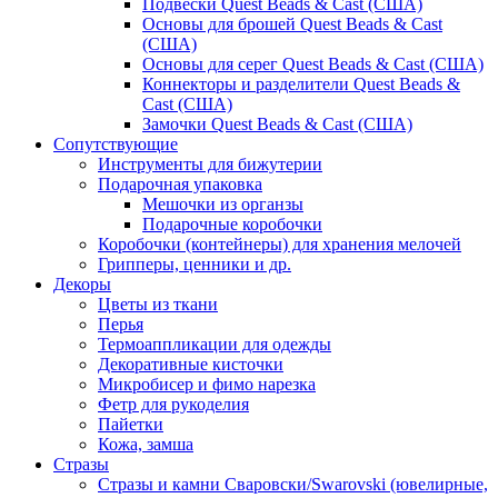
Подвески Quest Beads & Cast (США)
Основы для брошей Quest Beads & Cast
(США)
Основы для серег Quest Beads & Cast (США)
Коннекторы и разделители Quest Beads &
Cast (США)
Замочки Quest Beads & Cast (США)
Сопутствующие
Инструменты для бижутерии
Подарочная упаковка
Мешочки из органзы
Подарочные коробочки
Коробочки (контейнеры) для хранения мелочей
Грипперы, ценники и др.
Декоры
Цветы из ткани
Перья
Термоаппликации для одежды
Декоративные кисточки
Микробисер и фимо нарезка
Фетр для рукоделия
Пайетки
Кожа, замша
Стразы
Стразы и камни Сваровски/Swarovski (ювелирные,