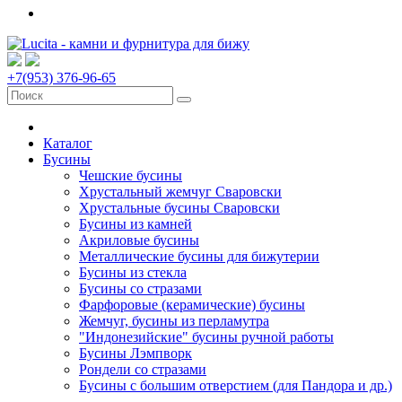
+7(953) 376-96-65
Каталог
Бусины
Чешские бусины
Хрустальный жемчуг Сваровски
Хрустальные бусины Сваровски
Бусины из камней
Акриловые бусины
Металлические бусины для бижутерии
Бусины из стекла
Бусины со стразами
Фарфоровые (керамические) бусины
Жемчуг, бусины из перламутра
"Индонезийские" бусины ручной работы
Бусины Лэмпворк
Рондели со стразами
Бусины с большим отверстием (для Пандора и др.)