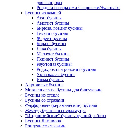
для Пандоры
Рондели со стразами Сваровски/Swarovski
Бусины из камней
Агат бусины
Аметист бусины
Бирюза, говлит бусины
Гематит бусины
Жадеит бусины
Коралл бусины
Лава бусины
Малахит бусины
Перидот бусины
Раухтопаз бусины
Родохрозит и родонит бусины
Хризоколла бусины
Яшма бусины
Акриловые бусины
Металлические бусины для бижутерии
Бусины из стекла
Бусины со стразами
Фарфоровые (керамические) бусины
Жемчуг, бусины из перламутра
"Индонезийские" бусины ручной работы
Бусины Лэмпворк
Рондели со стразами