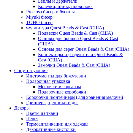
Бейлы и держатели
Колечки, пины, проволока
Preciosa бисер и бусины
Miyuki бисер
TOHO бисер
Фурнитура Quest Beads & Cast (США)
Подвески Quest Beads & Cast (США)
Основы для брошей Quest Beads & Cast
(США)
Основы для серег Quest Beads & Cast (США)
Коннекторы и разделители Quest Beads &
Cast (США)
Замочки Quest Beads & Cast (США)
Сопутствующие
Инструменты для бижутерии
Подарочная упаковка
Мешочки из органзы
Подарочные коробочки
Коробочки (контейнеры) для хранения мелочей
Грипперы, ценники и др.
Декоры
Цветы из ткани
Перья
Термоаппликации для одежды
Декоративные кисточки