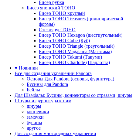
Бисер рубка
Бисер японский TOHO
Бисер TOHO круглый
Бисер TOHO Treasures (цилиндрической
формы)
Стеклярус TOHO
Бисер TOHO Hexagon (шестиугольный)
Бисер TOHO Cube (Куб)
Бисер TOHO Triangle (треугольный)
Бисер TOHO Magatama (Магатама)
Бисер TOHO Takumi (Такуми)
Бисер TOHO Charlotte (Шарлотта)
♥ Новинки
Все для создания украшений Pandora
Основы Для Pandora (основы, фурнитура)
Бусины для Pandora
Бейлы
Для Шамбалы: Бусины, коннекторы со стразами, шнуры
Шнуры и фурнитура к ним
шнуры
концевики
замочки
бусины
другое
Для создания многорядных украшений