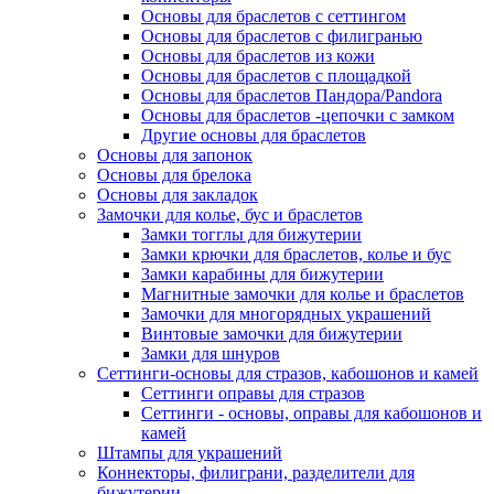
Основы для браслетов с сеттингом
Основы для браслетов с филигранью
Основы для браслетов из кожи
Основы для браслетов с площадкой
Основы для браслетов Пандора/Pandora
Основы для браслетов -цепочки с замком
Другие основы для браслетов
Основы для запонок
Основы для брелока
Основы для закладок
Замочки для колье, бус и браслетов
Замки тогглы для бижутерии
Замки крючки для браслетов, колье и бус
Замки карабины для бижутерии
Магнитные замочки для колье и браслетов
Замочки для многорядных украшений
Винтовые замочки для бижутерии
Замки для шнуров
Сеттинги-основы для стразов, кабошонов и камей
Сеттинги оправы для стразов
Сеттинги - основы, оправы для кабошонов и
камей
Штампы для украшений
Коннекторы, филиграни, разделители для
бижутерии