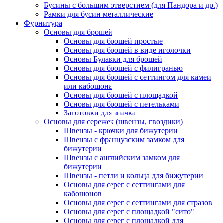
Бусины с большим отверстием (для Пандора и др.)
Рамки для бусин металлические
Фурнитура
Основы для брошей
Основы для брошей простые
Основы для брошей в виде иголочки
Основы Булавки для брошей
Основы для брошей с филигранью
Основы для брошей с сеттингом для камеи
или кабошона
Основы для брошей с площадкой
Основы для брошей с петельками
Заготовки для значка
Основы для сережек (швензы, гвоздики)
Швензы - крючки для бижутерии
Швензы с французским замком для
бижутерии
Швензы с английским замком для
бижутерии
Швензы - петли и кольца для бижутерии
Основы для серег с сеттингами для
кабошонов
Основы для серег с сеттингами для стразов
Основы для серег с площадкой "сито"
Основы для серег с площадкой для