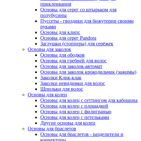
приклеивания
Основы для серег со штырьком для
полубусины
Пуссеты - гвоздики для бижутерии своими
руками
Основы для клипс
Основы для серег Pandora
Заглушки (стопперы) для серёжек
Основы для заколок
Основы для ободков
Основы для гребней для волос
Основы для заколок-автомат
Основы для заколок крокодильчик (зажимы)
Заколки Клик-клак
Заколки невидимки для волос
Шпильки для волос
Основы для колец
Основы для колец с сеттингом для кабошона
Основы для колец с площадкой
Основы для колец с филигранью
Основы для колец с петельками
Другие основы для колец
Основы для браслетов
Основы для браслетов - разделители и
коннекторы