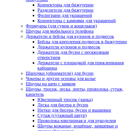
Коннекторы для бижутерии
Разделители для бижутерии
Филиграни для украшений
Коннекторы с камнями для украшений
Фермуары (для сумок и кошельков)
Шнуры для мобильного телефона
Держатели и бейлы для кулонов и подвесок
Бейлы для крепления подвесок в бижутерии
Держатели кулонов и подвесок
Держатели для бусин с несквозным
отверстием
Держатели с площадкой для приклеивания
кабошона
Шапочки (обниматели) для бусин
Чокеры и другие основы для колье
Шнуры на шею с замком
Шнуры, тросик, леска, ленты, проволока, сутаж,
канитель
Ювелирный тросик (ланка)
Леска для бисера и бусин
Нитки для бисера, бусин и вышивки
Сутаж (сутажный шнур)
Проволока ювелирная и для рукоделия
Шнуры кожаные, вощёные, замшевые и