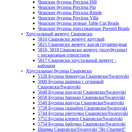
Чешские бусины Preciosa Hill
Чешские бусины Preciosa Pip
Чешские бусины Preciosa Ripple
Чешские бусины Preciosa Villa
Чешские бусины резные Table Cut Beads
Чешские бусины прессованные Pressed Beads
Хрустальный жемчуг Сваровски
5810 Сваровски жемчуг круглый
5821 Сваровски жемчуг капля грушевидная
5816, 5818 Сваровски жемчуг (полубусины)
с несквозным отверстием
5817 Сваровски хрустальный жемчуг -
кабошон
Хрустальные бусины Сваровски
5328 Бусины биконусы Сваровски/Swarovski
5000 Бусины шарики с огранкой
Сваровски/Swarovski
5040 Бусины рондели Сваровски/Swarovski
5058 Бусины барокко Сваровски/Swarovski
5540 Бусины конусы Сваровски/Swarovski
5728 Бусины скарабеи Сваровски/Swarovski
5744 Бусины цветочки Сваровски/Swarovski
5752 Бусины клевер Сваровски/Swarovski
5754 Бусины бабочки Сваровски/Swarovski
Шармы Сваровски/Swarovski "Be Charmed"