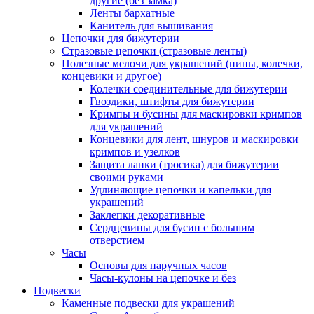
другие (без замка)
Ленты бархатные
Канитель для вышивания
Цепочки для бижутерии
Стразовые цепочки (стразовые ленты)
Полезные мелочи для украшений (пины, колечки,
концевики и другое)
Колечки соединительные для бижутерии
Гвоздики, штифты для бижутерии
Кримпы и бусины для маскировки кримпов
для украшений
Концевики для лент, шнуров и маскировки
кримпов и узелков
Защита ланки (тросика) для бижутерии
своими руками
Удлиняющие цепочки и капельки для
украшений
Заклепки декоративные
Сердцевины для бусин с большим
отверстием
Часы
Основы для наручных часов
Часы-кулоны на цепочке и без
Подвески
Каменные подвески для украшений