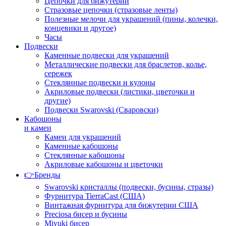
Цепочки для бижутерии
Стразовые цепочки (стразовые ленты)
Полезные мелочи для украшений (пины, колечки,
концевики и другое)
Часы
Подвески
Каменные подвески для украшений
Металлические подвески для браслетов, колье,
сережек
Стеклянные подвески и кулоны
Акриловые подвески (листики, цветочки и
другие)
Подвески Swarovski (Сваровски)
Кабошоны
и камеи
Камеи для украшений
Каменные кабошоны
Стеклянные кабошоны
Акриловые кабошоны и цветочки
👉Бренды
Swarovski кристаллы (подвески, бусины, стразы)
Фурнитура TierraCast (США)
Винтажная фурнитура для бижутерии США
Preciosa бисер и бусины
Miyuki бисер