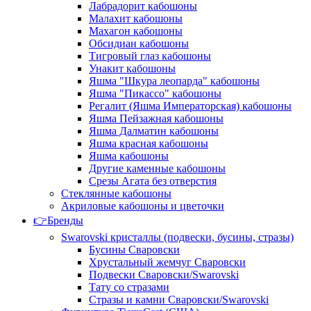
Лабрадорит кабошоны
Малахит кабошоны
Махагон кабошоны
Обсидиан кабошоны
Тигровый глаз кабошоны
Унакит кабошоны
Яшма "Шкура леопарда" кабошоны
Яшма "Пикассо" кабошоны
Регалит (Яшма Императорская) кабошоны
Яшма Пейзажная кабошоны
Яшма Далматин кабошоны
Яшма красная кабошоны
Яшма кабошоны
Другие каменные кабошоны
Срезы Агата без отверстия
Стеклянные кабошоны
Акриловые кабошоны и цветочки
👉Бренды
Swarovski кристаллы (подвески, бусины, стразы)
Бусины Сваровски
Хрустальный жемчуг Сваровски
Подвески Сваровски/Swarovski
Тату со стразами
Стразы и камни Сваровски/Swarovski