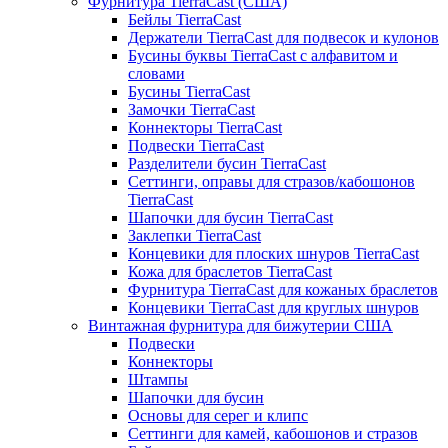
Фурнитура TierraCast (США)
Бейлы TierraCast
Держатели TierraCast для подвесок и кулонов
Бусины буквы TierraCast с алфавитом и
словами
Бусины TierraCast
Замочки TierraCast
Коннекторы TierraCast
Подвески TierraCast
Разделители бусин TierraCast
Сеттинги, оправы для стразов/кабошонов
TierraCast
Шапочки для бусин TierraCast
Заклепки TierraCast
Концевики для плоских шнуров TierraCast
Кожа для браслетов TierraCast
Фурнитура TierraCast для кожаных браслетов
Концевики TierraCast для круглых шнуров
Винтажная фурнитура для бижутерии США
Подвески
Коннекторы
Штампы
Шапочки для бусин
Основы для серег и клипс
Сеттинги для камей, кабошонов и стразов