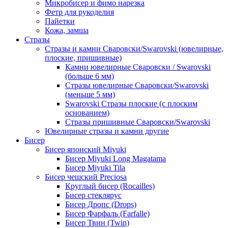
Микробисер и фимо нарезка
Фетр для рукоделия
Пайетки
Кожа, замша
Стразы
Стразы и камни Сваровски/Swarovski (ювелирные,
плоские, пришивные)
Камни ювелирные Сваровски / Swarovski
(больше 6 мм)
Стразы ювелирные Сваровски/Swarovski
(меньше 5 мм)
Swarovski Стразы плоские (с плоским
основанием)
Стразы пришивные Сваровски/Swarovski
Ювелирные стразы и камни другие
Бисер
Бисер японский Miyuki
Бисер Miyuki Long Magatama
Бисер Miyuki Tila
Бисер чешский Preciosa
Круглый бисер (Rocailles)
Бисер стеклярус
Бисер Дропс (Drops)
Бисер Фарфаль (Farfalle)
Бисер Твин (Twin)