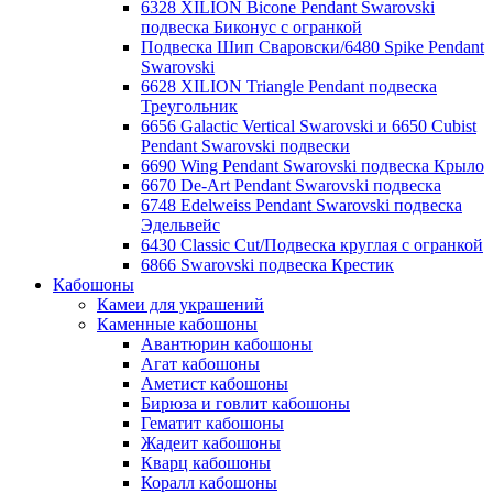
6328 XILION Bicone Pendant Swarovski
подвеска Биконус c огранкой
Подвеска Шип Сваровски/6480 Spike Pendant
Swarovski
6628 XILION Triangle Pendant подвеска
Треугольник
6656 Galactic Vertical Swarovski и 6650 Cubist
Pendant Swarovski подвески
6690 Wing Pendant Swarovski подвеска Крыло
6670 De-Art Pendant Swarovski подвеска
6748 Edelweiss Pendant Swarovski подвеска
Эдельвейс
6430 Classic Cut/Подвеска круглая с огранкой
6866 Swarovski подвеска Крестик
Кабошоны
Камеи для украшений
Каменные кабошоны
Авантюрин кабошоны
Агат кабошоны
Аметист кабошоны
Бирюза и говлит кабошоны
Гематит кабошоны
Жадеит кабошоны
Кварц кабошоны
Коралл кабошоны