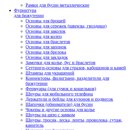
Рамки для бусин металлические
Фурнитура
для бижутерии
Основы для брошей
Основы для сережек (швензы, гвоздики)
Основы для заколок
Основы для колец
Основы для браслетов
Основы для запонок
Основы для брелока
Основы для закладок
Замочки для колье, бус и браслетов
Сеттинги-основы для стразов, кабошонов и камей
Штампы для украшений
Коннекторы, филиграни, разделители для
бижутерии
Фермуары (для сумок и кошельков)
Шнуры для мобильного телефона
Держатели и бейлы для кулонов и подвесок
Шапочки (обниматели) для бусин
Чокеры и другие основы для колье
Шнуры на шею с замком
Шнуры, тросик, леска, ленты, проволока, сутаж,
канитель