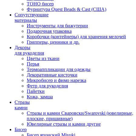
TOHO бисер
Фурнитура Quest Beads & Cast (США)
Сопутствующие
материалы
Инструменты для бижутерии
Подарочная упаковка
Коробочки (контейнеры) для хранения мелочей
Грипперы, ценники и др.
Декоры
для рукоделия
Цветы из ткани
Перья
Термоаппликации для одежды
Декоративные кисточки
Микробисер и фимо нарезка
Фетр для рукоделия
Пайетки
Кожа, замша
Стразы
камни
Стразы и камни Сваровски/Swarovski (ювелирные,
плоские, пришивные)
Ювелирные стразы и камни другие
Бисер
Бисер японский Miyuki