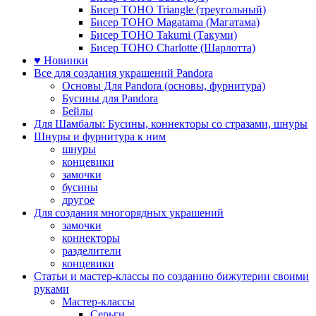
Бисер TOHO Triangle (треугольный)
Бисер TOHO Magatama (Магатама)
Бисер TOHO Takumi (Такуми)
Бисер TOHO Charlotte (Шарлотта)
♥ Новинки
Все для создания украшений Pandora
Основы Для Pandora (основы, фурнитура)
Бусины для Pandora
Бейлы
Для Шамбалы: Бусины, коннекторы со стразами, шнуры
Шнуры и фурнитура к ним
шнуры
концевики
замочки
бусины
другое
Для создания многорядных украшений
замочки
коннекторы
разделители
концевики
Статьи и мастер-классы по созданию бижутерии своими
руками
Мастер-классы
Серьги