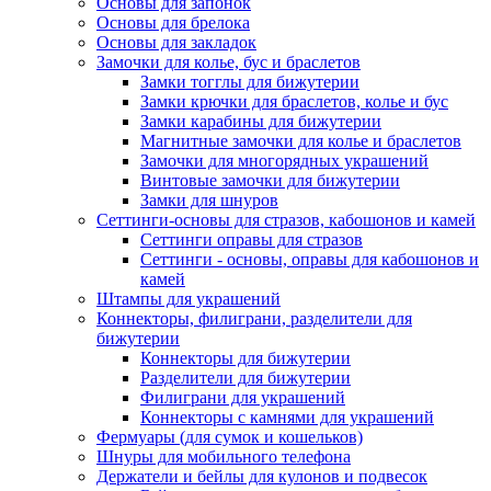
Основы для запонок
Основы для брелока
Основы для закладок
Замочки для колье, бус и браслетов
Замки тогглы для бижутерии
Замки крючки для браслетов, колье и бус
Замки карабины для бижутерии
Магнитные замочки для колье и браслетов
Замочки для многорядных украшений
Винтовые замочки для бижутерии
Замки для шнуров
Сеттинги-основы для стразов, кабошонов и камей
Сеттинги оправы для стразов
Сеттинги - основы, оправы для кабошонов и
камей
Штампы для украшений
Коннекторы, филиграни, разделители для
бижутерии
Коннекторы для бижутерии
Разделители для бижутерии
Филиграни для украшений
Коннекторы с камнями для украшений
Фермуары (для сумок и кошельков)
Шнуры для мобильного телефона
Держатели и бейлы для кулонов и подвесок