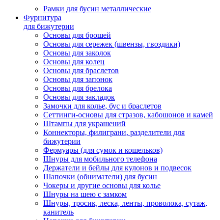
Рамки для бусин металлические
Фурнитура
для бижутерии
Основы для брошей
Основы для сережек (швензы, гвоздики)
Основы для заколок
Основы для колец
Основы для браслетов
Основы для запонок
Основы для брелока
Основы для закладок
Замочки для колье, бус и браслетов
Сеттинги-основы для стразов, кабошонов и камей
Штампы для украшений
Коннекторы, филиграни, разделители для
бижутерии
Фермуары (для сумок и кошельков)
Шнуры для мобильного телефона
Держатели и бейлы для кулонов и подвесок
Шапочки (обниматели) для бусин
Чокеры и другие основы для колье
Шнуры на шею с замком
Шнуры, тросик, леска, ленты, проволока, сутаж,
канитель