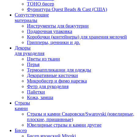
TOHO бисер
Фурнитура Quest Beads & Cast (США)
Сопутствующие
материалы
Инструменты для бижутерии
Подарочная упаковка
Коробочки (контейнеры) для хранения мелочей
Грипперы, ценники и др.
Декоры
для рукоделия
Цветы из ткани
Перья
Термоаппликации для одежды
Декоративные кисточки
Микробисер и фимо нарезка
Фетр для рукоделия
Пайетки
Кожа, замша
Стразы
камни
Стразы и камни Сваровски/Swarovski (ювелирные,
плоские, пришивные)
Ювелирные стразы и камни другие
Бисер
Бисер японский Miyuki