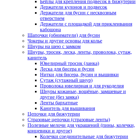
Бейлы для крепления подвесок в бижутерии
Держатели кулонов и подвесок
Держатели для бусин с несквозным
отверстием
Держатели с площадкой для приклеивания
кабошона
Шапочки (обниматели) для бусин
Чокеры и другие основы для колье
Шнуры на шею с замком
Шнуры, тросик, леска, ленты, проволока, сутаж,
канитель
Ювелирный тросик (ланка)
Леска для бисера и бусин
Нитки для бисера, бусин и вышивки
Сутаж (сутажный шнур)
Проволока ювелирная и для рукоделия
Шнуры кожаные, вощёные, замшевые и
другие (без замка)
Ленты бархатные
Канитель для вышивания
Цепочки для бижутерии
Стразовые цепочки (стразовые ленты)
Полезные мелочи для украшений (пины, колечки,
концевики и другое)
Колечки соединительные для бижутерии