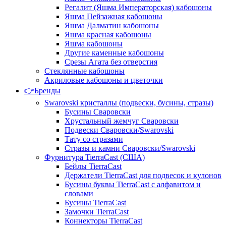
Регалит (Яшма Императорская) кабошоны
Яшма Пейзажная кабошоны
Яшма Далматин кабошоны
Яшма красная кабошоны
Яшма кабошоны
Другие каменные кабошоны
Срезы Агата без отверстия
Стеклянные кабошоны
Акриловые кабошоны и цветочки
👉Бренды
Swarovski кристаллы (подвески, бусины, стразы)
Бусины Сваровски
Хрустальный жемчуг Сваровски
Подвески Сваровски/Swarovski
Тату со стразами
Стразы и камни Сваровски/Swarovski
Фурнитура TierraCast (США)
Бейлы TierraCast
Держатели TierraCast для подвесок и кулонов
Бусины буквы TierraCast с алфавитом и
словами
Бусины TierraCast
Замочки TierraCast
Коннекторы TierraCast