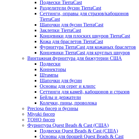
Подвески TierraCast
Разделители бусин TierraCast
Сеттинги, оправы для стразов/кабошонов
TierraCast
Шапочки для бусин TierraCast
Заклепки TierraCast
Концевики для плоских шнуров TierraCast
Кожа для браслетов TierraCast
Фурнитура TierraCast для кожаных браслетов
Концевики TierraCast для круглых шнуров
Винтажная фурнитура для бижутерии США
Подвески
Коннекторы
Штампы
Шапочки для бусин
Основы для серег и клипс
Сеттинги для камей, кабошонов и стразов
Бейлы и держатели
Колечки, пины, проволока
Preciosa бисер и бусины
Miyuki бисер
TOHO бисер
Фурнитура Quest Beads & Cast (США)
Подвески Quest Beads & Cast (США)
Основы для брошей Quest Beads & Cast