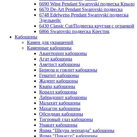
6690 Wing Pendant Swarovski подвеска Крыло
6670 De-Art Pendant Swarovski подвеска
6748 Edelweiss Pendant Swarovski подвеска
Эдельвейс
6430 Classic Cut/Подвеска круглая с огранкой
6866 Swarovski подвеска Крестик
Кабошоны
Камеи для украшений
Каменные кабошоны
Авантюрин кабошоны
Агат кабошоны
Аметист кабошоны
Бирюза и говлит кабошоны
Гематит кабошоны
Жадеит кабошоны
Кварц кабошоны
Коралл кабошоны
Лабрадорит кабошоны
Малахит кабошоны
Махагон кабошоны
Обсидиан кабошоны
Тигровый глаз кабошоны
Унакит кабошоны
Яшма "Шкура леопарда" кабошоны
Яшма "Пикассо" кабошоны