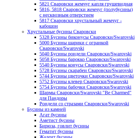
5821 Сваровски жемчуг капля грушевидная
5816, 5818 Сваровски жемчуг (полубусины)
с несквозным отверстием
5817 Сваровски хрустальный жемчуг -
кабошон
Хрустальные бусины Сваровски
5328 Бусины биконусы Сваровски/Swarovski
5000 Бусины шарики с огранкой
Сваровски/Swarovski
5040 Бусины рондели Сваровски/Swarovski
5058 Бусины барокко Сваровски/Swarovski
5540 Бусины конусы Сваровски/Swarovski
5728 Бусины скарабеи Сваровски/Swarovski
5744 Бусины цветочки Сваровски/Swarovski
5752 Бусины клевер Сваровски/Swarovski
5754 Бусины бабочки Сваровски/Swarovski
Шармы Сваровски/Swarovski "Be Charmed"
для Пандоры
Рондели со стразами Сваровски/Swarovski
Бусины из камней
Агат бусины
Аметист бусины
Бирюза, говлит бусины
Гематит бусины
Жадеит бусины