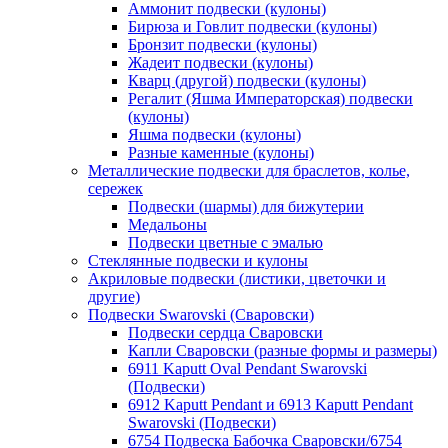
Аммонит подвески (кулоны)
Бирюза и Говлит подвески (кулоны)
Бронзит подвески (кулоны)
Жадеит подвески (кулоны)
Кварц (другой) подвески (кулоны)
Регалит (Яшма Императорская) подвески
(кулоны)
Яшма подвески (кулоны)
Разные каменные (кулоны)
Металлические подвески для браслетов, колье,
сережек
Подвески (шармы) для бижутерии
Медальоны
Подвески цветные с эмалью
Стеклянные подвески и кулоны
Акриловые подвески (листики, цветочки и
другие)
Подвески Swarovski (Сваровски)
Подвески сердца Сваровски
Капли Сваровски (разные формы и размеры)
6911 Kaputt Oval Pendant Swarovski
(Подвески)
6912 Kaputt Pendant и 6913 Kaputt Pendant
Swarovski (Подвески)
6754 Подвеска Бабочка Сваровски/6754