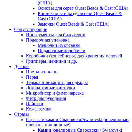
(США)
Основы для серег Quest Beads & Cast (США)
Коннекторы и разделители Quest Beads &
Cast (США)
Замочки Quest Beads & Cast (США)
Сопутствующие
Инструменты для бижутерии
Подарочная упаковка
Мешочки из органзы
Подарочные коробочки
Коробочки (контейнеры) для хранения мелочей
Грипперы, ценники и др.
Декоры
Цветы из ткани
Перья
Термоаппликации для одежды
Декоративные кисточки
Микробисер и фимо нарезка
Фетр для рукоделия
Пайетки
Кожа, замша
Стразы
Стразы и камни Сваровски/Swarovski (ювелирные,
плоские, пришивные)
Камни ювелирные Сваровски / Swarovski