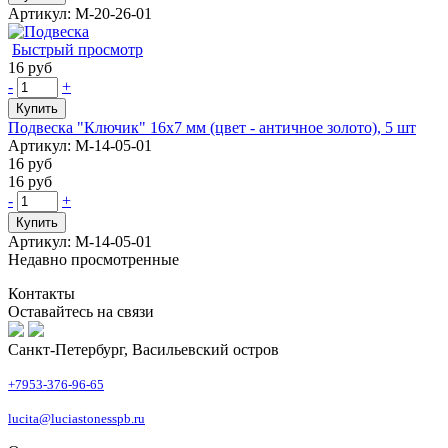
Артикул: М-20-26-01
Быстрый просмотр
16 руб
-
+
Купить
Подвеска "Ключик" 16х7 мм (цвет - античное золото), 5 шт
Артикул: М-14-05-01
16 руб
16 руб
-
+
Купить
Артикул: М-14-05-01
Недавно просмотренные
Контакты
Оставайтесь на связи
Санкт-Петербург, Васильевский остров
+7953-376-96-65
lucita@luciastonesspb.ru