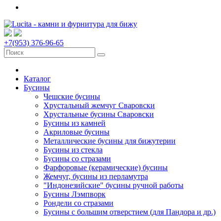
+7(953) 376-96-65
Каталог
Бусины
Чешские бусины
Хрустальный жемчуг Сваровски
Хрустальные бусины Сваровски
Бусины из камней
Акриловые бусины
Металлические бусины для бижутерии
Бусины из стекла
Бусины со стразами
Фарфоровые (керамические) бусины
Жемчуг, бусины из перламутра
"Индонезийские" бусины ручной работы
Бусины Лэмпворк
Рондели со стразами
Бусины с большим отверстием (для Пандора и др.)