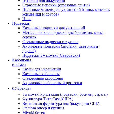
Цепочки для бижутерии
Стразовые цепочки (стразовые ленты)
Полезные мелочи для украшений (пины, колечки,
концевики и другое)
Часы
Подвески
Каменные подвески для украшений
Металлические подвески для браслетов, колье,
сережек
Стеклянные подвески и кулоны
Акриловые подвески (листики, цветочки и
другие)
Подвески Swarovski (Сваровски)
Кабошоны
и камеи
Камеи для украшений
Каменные кабошоны
Стеклянные кабошоны
Акриловые кабошоны и цветочки
👉Бренды
Swarovski кристаллы (подвески, бусины, стразы)
Фурнитура TierraCast (США)
Винтажная фурнитура для бижутерии США
Preciosa бисер и бусины
Miyuki бисер