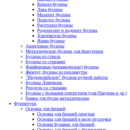
Коралл бусины
Лава бусины
Малахит бусины
Перидот бусины
Раухтопаз бусины
Родохрозит и родонит бусины
Хризоколла бусины
Яшма бусины
Акриловые бусины
Металлические бусины для бижутерии
Бусины из стекла
Бусины со стразами
Фарфоровые (керамические) бусины
Жемчуг, бусины из перламутра
"Индонезийские" бусины ручной работы
Бусины Лэмпворк
Рондели со стразами
Бусины с большим отверстием (для Пандора и др.)
Рамки для бусин металлические
Фурнитура
Основы для брошей
Основы для брошей простые
Основы для брошей в виде иголочки
Основы Булавки для брошей
Основы для брошей с филигранью