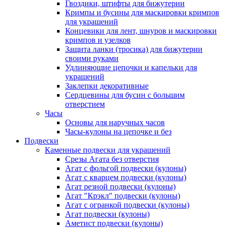
Гвоздики, штифты для бижутерии
Кримпы и бусины для маскировки кримпов
для украшений
Концевики для лент, шнуров и маскировки
кримпов и узелков
Защита ланки (тросика) для бижутерии
своими руками
Удлиняющие цепочки и капельки для
украшений
Заклепки декоративные
Сердцевины для бусин с большим
отверстием
Часы
Основы для наручных часов
Часы-кулоны на цепочке и без
Подвески
Каменные подвески для украшений
Срезы Агата без отверстия
Агат с фольгой подвески (кулоны)
Агат с кварцем подвески (кулоны)
Агат резной подвески (кулоны)
Агат "Крэкл" подвески (кулоны)
Агат с огранкой подвески (кулоны)
Агат подвески (кулоны)
Аметист подвески (кулоны)