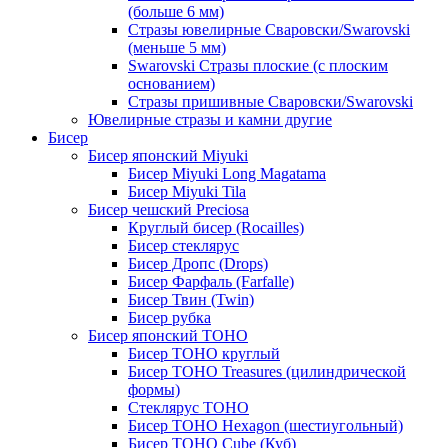
(больше 6 мм)
Стразы ювелирные Сваровски/Swarovski
(меньше 5 мм)
Swarovski Стразы плоские (с плоским
основанием)
Стразы пришивные Сваровски/Swarovski
Ювелирные стразы и камни другие
Бисер
Бисер японский Miyuki
Бисер Miyuki Long Magatama
Бисер Miyuki Tila
Бисер чешский Preciosa
Круглый бисер (Rocailles)
Бисер стеклярус
Бисер Дропс (Drops)
Бисер Фарфаль (Farfalle)
Бисер Твин (Twin)
Бисер рубка
Бисер японский TOHO
Бисер TOHO круглый
Бисер TOHO Treasures (цилиндрической
формы)
Стеклярус TOHO
Бисер TOHO Hexagon (шестиугольный)
Бисер TOHO Cube (Куб)