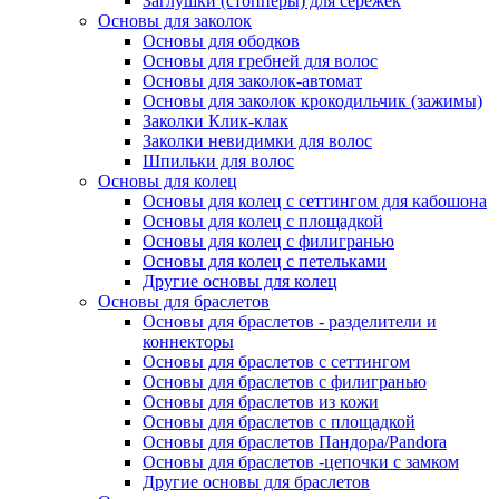
Заглушки (стопперы) для серёжек
Основы для заколок
Основы для ободков
Основы для гребней для волос
Основы для заколок-автомат
Основы для заколок крокодильчик (зажимы)
Заколки Клик-клак
Заколки невидимки для волос
Шпильки для волос
Основы для колец
Основы для колец с сеттингом для кабошона
Основы для колец с площадкой
Основы для колец с филигранью
Основы для колец с петельками
Другие основы для колец
Основы для браслетов
Основы для браслетов - разделители и
коннекторы
Основы для браслетов с сеттингом
Основы для браслетов с филигранью
Основы для браслетов из кожи
Основы для браслетов с площадкой
Основы для браслетов Пандора/Pandora
Основы для браслетов -цепочки с замком
Другие основы для браслетов