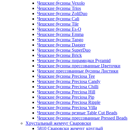
Чешские бусины Vexolo
Чешские бусины Trios
Чешские бусины ZoliDuo
Чешские бусины Cali
Чешские бусины Tile
Чешские бусины Es-O
Чешские бусины Emma
Чешские бусины Tango
Чешские бусины Dagger
Чешские бусины SuperDuo
Чешские бусины Brick
Чешские бусины пирамидки Pyramid
Чешские бусины прессованные Цветочки
Чешские прессованные бусины Листики
Чешские бусины Preciosa Tee
Чешские бусины Preciosa Candy
Чешские бусины Preciosa Chilli
Чешские бусины Preciosa Hill
Чешские бусины Preciosa Pip
Чешские бусины Preciosa Ripple
Чешские бусины Preciosa Villa
Чешские бусины резные Table Cut Beads
Чешские бусины прессованные Pressed Beads
Хрустальный жемчуг Сваровски
5810 Сваровски жемчуг круглый