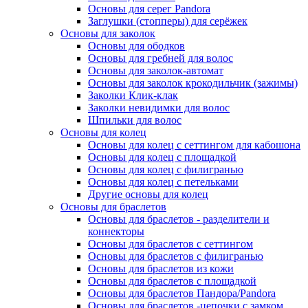
Основы для серег Pandora
Заглушки (стопперы) для серёжек
Основы для заколок
Основы для ободков
Основы для гребней для волос
Основы для заколок-автомат
Основы для заколок крокодильчик (зажимы)
Заколки Клик-клак
Заколки невидимки для волос
Шпильки для волос
Основы для колец
Основы для колец с сеттингом для кабошона
Основы для колец с площадкой
Основы для колец с филигранью
Основы для колец с петельками
Другие основы для колец
Основы для браслетов
Основы для браслетов - разделители и
коннекторы
Основы для браслетов с сеттингом
Основы для браслетов с филигранью
Основы для браслетов из кожи
Основы для браслетов с площадкой
Основы для браслетов Пандора/Pandora
Основы для браслетов -цепочки с замком