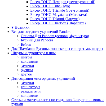
Бисер TOHO Hexagon (шестиугольный)
Бисер TOHO Cube (Куб)
Бисер TOHO Triangle (треугольный)
Бисер TOHO Magatama (Магатама)
Бисер TOHO Takumi (Такуми)
Бисер TOHO Charlotte (Шарлотта)
♥ Новинки
Все для создания украшений Pandora
Основы Для Pandora (основы, фурнитура)
Бусины для Pandora
Бейлы
Для Шамбалы: Бусины, коннекторы со стразами, шнуры
Шнуры и фурнитура к ним
шнуры
концевики
замочки
бусины
другое
Для создания многорядных украшений
замочки
коннекторы
разделители
концевики
Статьи и мастер-классы по созданию бижутерии своими
руками