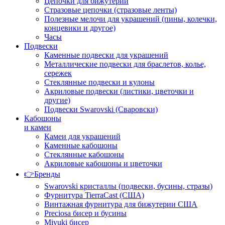
Цепочки для бижутерии
Стразовые цепочки (стразовые ленты)
Полезные мелочи для украшений (пины, колечки,
концевики и другое)
Часы
Подвески
Каменные подвески для украшений
Металлические подвески для браслетов, колье,
сережек
Стеклянные подвески и кулоны
Акриловые подвески (листики, цветочки и
другие)
Подвески Swarovski (Сваровски)
Кабошоны
и камеи
Камеи для украшений
Каменные кабошоны
Стеклянные кабошоны
Акриловые кабошоны и цветочки
👉Бренды
Swarovski кристаллы (подвески, бусины, стразы)
Фурнитура TierraCast (США)
Винтажная фурнитура для бижутерии США
Preciosa бисер и бусины
Miyuki бисер