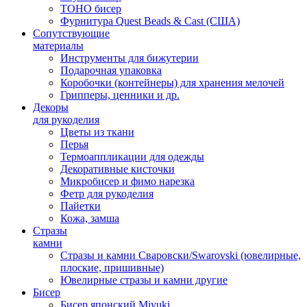
TOHO бисер
Фурнитура Quest Beads & Cast (США)
Сопутствующие
материалы
Инструменты для бижутерии
Подарочная упаковка
Коробочки (контейнеры) для хранения мелочей
Грипперы, ценники и др.
Декоры
для рукоделия
Цветы из ткани
Перья
Термоаппликации для одежды
Декоративные кисточки
Микробисер и фимо нарезка
Фетр для рукоделия
Пайетки
Кожа, замша
Стразы
камни
Стразы и камни Сваровски/Swarovski (ювелирные,
плоские, пришивные)
Ювелирные стразы и камни другие
Бисер
Бисер японский Miyuki