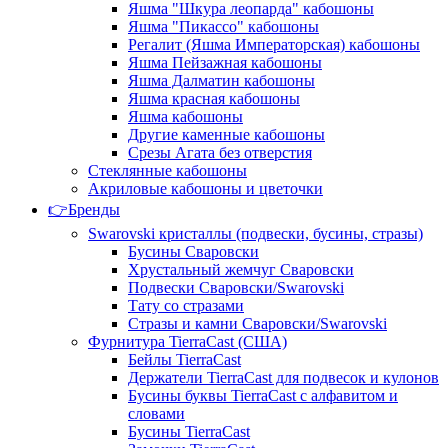
Яшма "Шкура леопарда" кабошоны
Яшма "Пикассо" кабошоны
Регалит (Яшма Императорская) кабошоны
Яшма Пейзажная кабошоны
Яшма Далматин кабошоны
Яшма красная кабошоны
Яшма кабошоны
Другие каменные кабошоны
Срезы Агата без отверстия
Стеклянные кабошоны
Акриловые кабошоны и цветочки
👉Бренды
Swarovski кристаллы (подвески, бусины, стразы)
Бусины Сваровски
Хрустальный жемчуг Сваровски
Подвески Сваровски/Swarovski
Тату со стразами
Стразы и камни Сваровски/Swarovski
Фурнитура TierraCast (США)
Бейлы TierraCast
Держатели TierraCast для подвесок и кулонов
Бусины буквы TierraCast с алфавитом и
словами
Бусины TierraCast