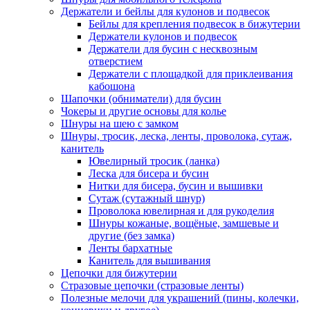
Держатели и бейлы для кулонов и подвесок
Бейлы для крепления подвесок в бижутерии
Держатели кулонов и подвесок
Держатели для бусин с несквозным
отверстием
Держатели с площадкой для приклеивания
кабошона
Шапочки (обниматели) для бусин
Чокеры и другие основы для колье
Шнуры на шею с замком
Шнуры, тросик, леска, ленты, проволока, сутаж,
канитель
Ювелирный тросик (ланка)
Леска для бисера и бусин
Нитки для бисера, бусин и вышивки
Сутаж (сутажный шнур)
Проволока ювелирная и для рукоделия
Шнуры кожаные, вощёные, замшевые и
другие (без замка)
Ленты бархатные
Канитель для вышивания
Цепочки для бижутерии
Стразовые цепочки (стразовые ленты)
Полезные мелочи для украшений (пины, колечки,