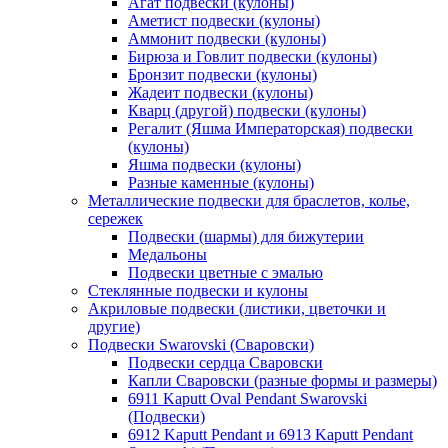
Агат подвески (кулоны)
Аметист подвески (кулоны)
Аммонит подвески (кулоны)
Бирюза и Говлит подвески (кулоны)
Бронзит подвески (кулоны)
Жадеит подвески (кулоны)
Кварц (другой) подвески (кулоны)
Регалит (Яшма Императорская) подвески
(кулоны)
Яшма подвески (кулоны)
Разные каменные (кулоны)
Металлические подвески для браслетов, колье,
сережек
Подвески (шармы) для бижутерии
Медальоны
Подвески цветные с эмалью
Стеклянные подвески и кулоны
Акриловые подвески (листики, цветочки и
другие)
Подвески Swarovski (Сваровски)
Подвески сердца Сваровски
Капли Сваровски (разные формы и размеры)
6911 Kaputt Oval Pendant Swarovski
(Подвески)
6912 Kaputt Pendant и 6913 Kaputt Pendant