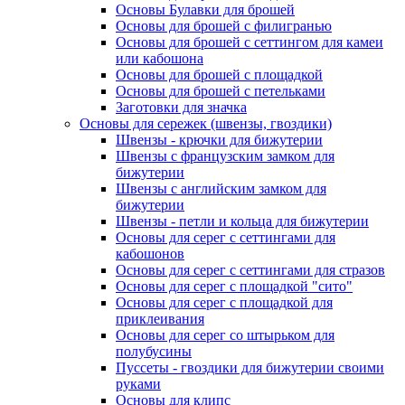
Основы Булавки для брошей
Основы для брошей с филигранью
Основы для брошей с сеттингом для камеи
или кабошона
Основы для брошей с площадкой
Основы для брошей с петельками
Заготовки для значка
Основы для сережек (швензы, гвоздики)
Швензы - крючки для бижутерии
Швензы с французским замком для
бижутерии
Швензы с английским замком для
бижутерии
Швензы - петли и кольца для бижутерии
Основы для серег с сеттингами для
кабошонов
Основы для серег с сеттингами для стразов
Основы для серег с площадкой "сито"
Основы для серег с площадкой для
приклеивания
Основы для серег со штырьком для
полубусины
Пуссеты - гвоздики для бижутерии своими
руками
Основы для клипс