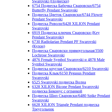
Swarovski (Подвески)
6754 Подвеска Бабочка Сваровски/6754
Butterfly Pendant Swarovski
Подвеска Цветок Сваровски/6744 Flower
Pendant Swarovski
Подвеска Риволи/6428 XILION Pendant
Swarovski
6919 Подвеска ключик Сваровски (Key
Pendant Swarovski)
6730 Radiolarian Pendant PF Swarovski
(Кулон)
Подвеска Сваровски прямоугольная/3500
Lochrose Swarovski
4876 Female Symbol Swarovski и 4878 Male
Symbol Swarovski
Подвеска круглая Сваровски/6210 Swarovski
Подвеска Клык/6150 Pegasus Pendant
Swarovski
6525 Swarovski подвеска Волна
6328 XILION Bicone Pendant Swarovski
подвеска Биконус c огранкой
Подвеска Шип Сваровски/6480 Spike Pendant
Swarovski
6628 XILION Triangle Pendant подвеска
Треугольник