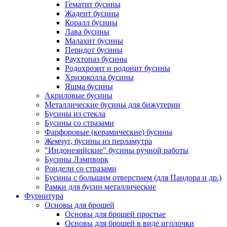
Гематит бусины
Жадеит бусины
Коралл бусины
Лава бусины
Малахит бусины
Перидот бусины
Раухтопаз бусины
Родохрозит и родонит бусины
Хризоколла бусины
Яшма бусины
Акриловые бусины
Металлические бусины для бижутерии
Бусины из стекла
Бусины со стразами
Фарфоровые (керамические) бусины
Жемчуг, бусины из перламутра
"Индонезийские" бусины ручной работы
Бусины Лэмпворк
Рондели со стразами
Бусины с большим отверстием (для Пандора и др.)
Рамки для бусин металлические
Фурнитура
Основы для брошей
Основы для брошей простые
Основы для брошей в виде иголочки