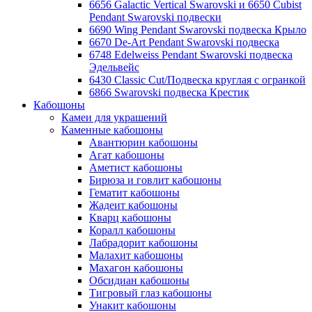
6656 Galactic Vertical Swarovski и 6650 Cubist
Pendant Swarovski подвески
6690 Wing Pendant Swarovski подвеска Крыло
6670 De-Art Pendant Swarovski подвеска
6748 Edelweiss Pendant Swarovski подвеска
Эдельвейс
6430 Classic Cut/Подвеска круглая с огранкой
6866 Swarovski подвеска Крестик
Кабошоны
Камеи для украшений
Каменные кабошоны
Авантюрин кабошоны
Агат кабошоны
Аметист кабошоны
Бирюза и говлит кабошоны
Гематит кабошоны
Жадеит кабошоны
Кварц кабошоны
Коралл кабошоны
Лабрадорит кабошоны
Малахит кабошоны
Махагон кабошоны
Обсидиан кабошоны
Тигровый глаз кабошоны
Унакит кабошоны