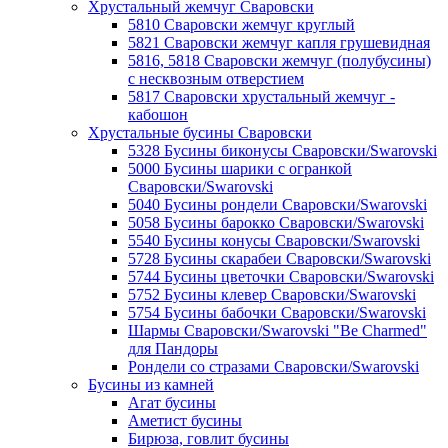
Хрустальный жемчуг Сваровски
5810 Сваровски жемчуг круглый
5821 Сваровски жемчуг капля грушевидная
5816, 5818 Сваровски жемчуг (полубусины)
с несквозным отверстием
5817 Сваровски хрустальный жемчуг -
кабошон
Хрустальные бусины Сваровски
5328 Бусины биконусы Сваровски/Swarovski
5000 Бусины шарики с огранкой
Сваровски/Swarovski
5040 Бусины рондели Сваровски/Swarovski
5058 Бусины барокко Сваровски/Swarovski
5540 Бусины конусы Сваровски/Swarovski
5728 Бусины скарабеи Сваровски/Swarovski
5744 Бусины цветочки Сваровски/Swarovski
5752 Бусины клевер Сваровски/Swarovski
5754 Бусины бабочки Сваровски/Swarovski
Шармы Сваровски/Swarovski "Be Charmed"
для Пандоры
Рондели со стразами Сваровски/Swarovski
Бусины из камней
Агат бусины
Аметист бусины
Бирюза, говлит бусины