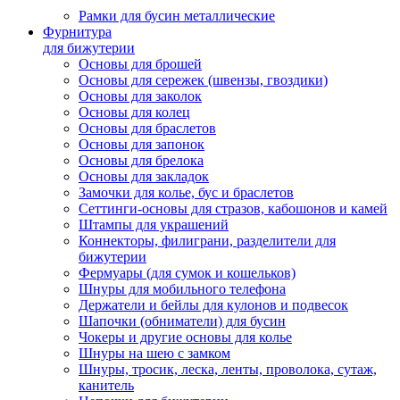
Рамки для бусин металлические
Фурнитура
для бижутерии
Основы для брошей
Основы для сережек (швензы, гвоздики)
Основы для заколок
Основы для колец
Основы для браслетов
Основы для запонок
Основы для брелока
Основы для закладок
Замочки для колье, бус и браслетов
Сеттинги-основы для стразов, кабошонов и камей
Штампы для украшений
Коннекторы, филиграни, разделители для
бижутерии
Фермуары (для сумок и кошельков)
Шнуры для мобильного телефона
Держатели и бейлы для кулонов и подвесок
Шапочки (обниматели) для бусин
Чокеры и другие основы для колье
Шнуры на шею с замком
Шнуры, тросик, леска, ленты, проволока, сутаж,
канитель