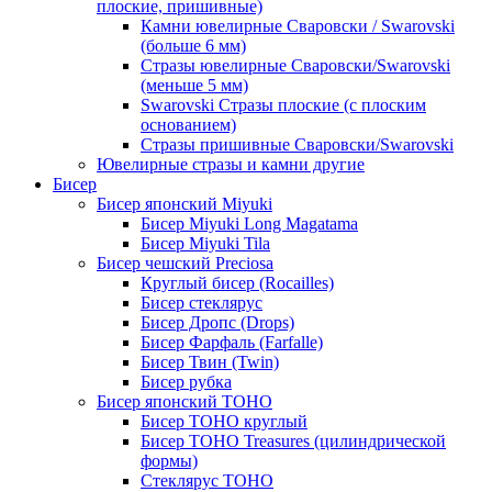
плоские, пришивные)
Камни ювелирные Сваровски / Swarovski
(больше 6 мм)
Стразы ювелирные Сваровски/Swarovski
(меньше 5 мм)
Swarovski Стразы плоские (с плоским
основанием)
Стразы пришивные Сваровски/Swarovski
Ювелирные стразы и камни другие
Бисер
Бисер японский Miyuki
Бисер Miyuki Long Magatama
Бисер Miyuki Tila
Бисер чешский Preciosa
Круглый бисер (Rocailles)
Бисер стеклярус
Бисер Дропс (Drops)
Бисер Фарфаль (Farfalle)
Бисер Твин (Twin)
Бисер рубка
Бисер японский TOHO
Бисер TOHO круглый
Бисер TOHO Treasures (цилиндрической
формы)
Стеклярус TOHO