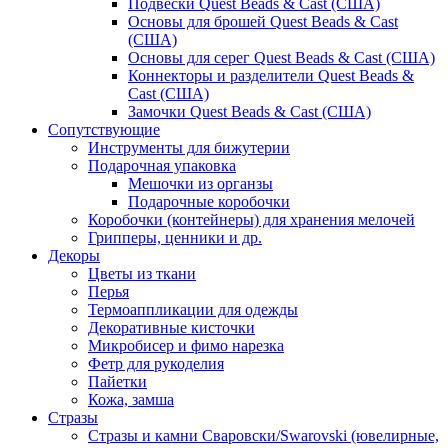
Подвески Quest Beads & Cast (США)
Основы для брошей Quest Beads & Cast
(США)
Основы для серег Quest Beads & Cast (США)
Коннекторы и разделители Quest Beads &
Cast (США)
Замочки Quest Beads & Cast (США)
Сопутствующие
Инструменты для бижутерии
Подарочная упаковка
Мешочки из органзы
Подарочные коробочки
Коробочки (контейнеры) для хранения мелочей
Грипперы, ценники и др.
Декоры
Цветы из ткани
Перья
Термоаппликации для одежды
Декоративные кисточки
Микробисер и фимо нарезка
Фетр для рукоделия
Пайетки
Кожа, замша
Стразы
Стразы и камни Сваровски/Swarovski (ювелирные,