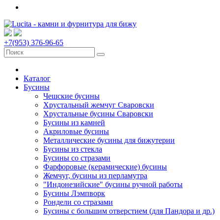
+7(953) 376-96-65
Каталог
Бусины
Чешские бусины
Хрустальный жемчуг Сваровски
Хрустальные бусины Сваровски
Бусины из камней
Акриловые бусины
Металлические бусины для бижутерии
Бусины из стекла
Бусины со стразами
Фарфоровые (керамические) бусины
Жемчуг, бусины из перламутра
"Индонезийские" бусины ручной работы
Бусины Лэмпворк
Рондели со стразами
Бусины с большим отверстием (для Пандора и др.)