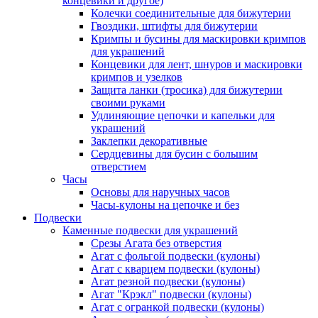
концевики и другое)
Колечки соединительные для бижутерии
Гвоздики, штифты для бижутерии
Кримпы и бусины для маскировки кримпов
для украшений
Концевики для лент, шнуров и маскировки
кримпов и узелков
Защита ланки (тросика) для бижутерии
своими руками
Удлиняющие цепочки и капельки для
украшений
Заклепки декоративные
Сердцевины для бусин с большим
отверстием
Часы
Основы для наручных часов
Часы-кулоны на цепочке и без
Подвески
Каменные подвески для украшений
Срезы Агата без отверстия
Агат с фольгой подвески (кулоны)
Агат с кварцем подвески (кулоны)
Агат резной подвески (кулоны)
Агат "Крэкл" подвески (кулоны)
Агат с огранкой подвески (кулоны)