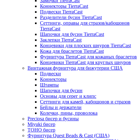
Замочки TierraCast
Коннекторы TierraCast
Подвески TierraCast
Разделители бусин TierraCast
Сеттинги, оправы для стразов/кабошонов
TierraCast
Шапочки для бусин TierraCast
Заклепки TierraCast
Концевики для плоских шнуров TierraCast
Кожа для браслетов TierraCast
Фурнитура TierraCast для кожаных браслетов
Концевики TierraCast для круглых шнуров
Винтажная фурнитура для бижутерии США
Подвески
Коннекторы
Штампы
Шапочки для бусин
Основы для серег и клипс
Сеттинги для камей, кабошонов и стразов
Бейлы и держатели
Колечки, пины, проволока
Preciosa бисер и бусины
Miyuki бисер
TOHO бисер
Фурнитура Quest Beads & Cast (США)