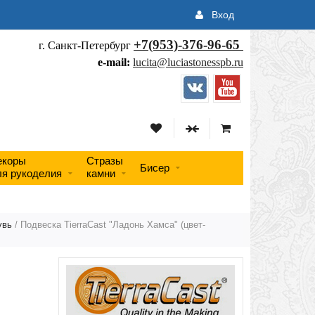
Вход
+7(953)-376-96-65
г. Санкт-Петербург
e-mail:
lucita@luciastonesspb.ru
екоры
Стразы
Бисер
ля рукоделия
камни
увь
/ Подвеска TierraCast "Ладонь Хамса" (цвет-