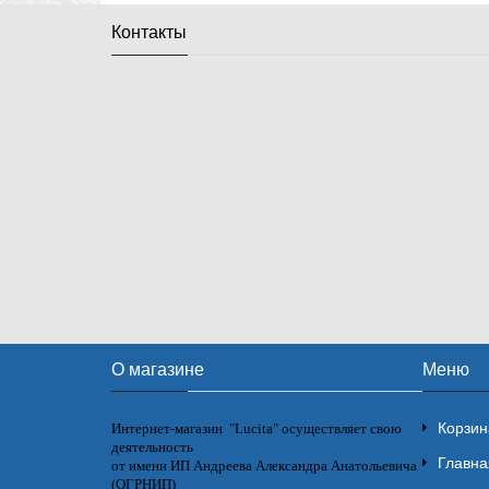
Контакты
О магазине
Меню
Корзин
Интернет-магазин "Lucita" осуществляет свою
деятельность
Главна
от имени ИП Андреева Александра Анатольевича
(ОГРНИП)