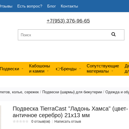
Отзывы
Есть вопрос?
Блог
Контакты
+7(953) 376-96-65
Кабошоны
Сопутствующие
Д
Подвески
👉Бренды
и камеи
материалы
д
летов, колье, сережек
/
Подвески (шармы) для бижутерии
/
Одежда и об
Подвеска TierraCast "Ладонь Хамса" (цвет-
античное серебро) 21х13 мм
0 отзыв(ов)
Написать отзыв