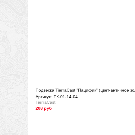
Подвеска TierraCast "Пацифик" (цвет-античное з
Артикул: ТК-01-14-04
TierraCast
208 руб
Артикул: ТК-01-14-04