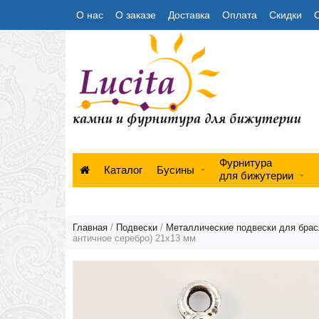
О нас
О заказе
Доставка
Оплата
Скидки
Фурнитура
Каталог
Бусины
для бижутерии
Главная
/
Подвески
/
Металлические подвески для брас
античное серебро) 21х13 мм