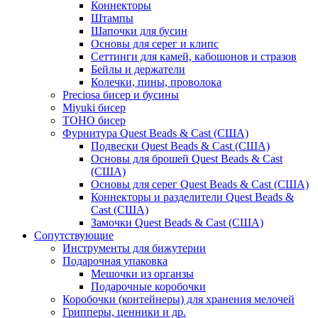
Коннекторы
Штампы
Шапочки для бусин
Основы для серег и клипс
Сеттинги для камей, кабошонов и стразов
Бейлы и держатели
Колечки, пины, проволока
Preciosa бисер и бусины
Miyuki бисер
TOHO бисер
Фурнитура Quest Beads & Cast (США)
Подвески Quest Beads & Cast (США)
Основы для брошей Quest Beads & Cast
(США)
Основы для серег Quest Beads & Cast (США)
Коннекторы и разделители Quest Beads &
Cast (США)
Замочки Quest Beads & Cast (США)
Сопутствующие
Инструменты для бижутерии
Подарочная упаковка
Мешочки из органзы
Подарочные коробочки
Коробочки (контейнеры) для хранения мелочей
Грипперы, ценники и др.