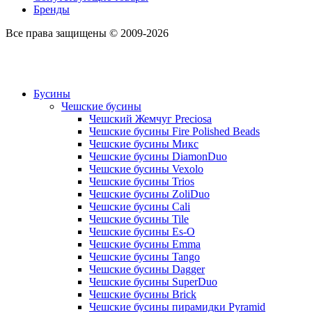
Бренды
Все права защищены © 2009-2026
Бусины
Чешские бусины
Чешский Жемчуг Preciosa
Чешские бусины Fire Polished Beads
Чешские бусины Микс
Чешские бусины DiamonDuo
Чешские бусины Vexolo
Чешские бусины Trios
Чешские бусины ZoliDuo
Чешские бусины Cali
Чешские бусины Tile
Чешские бусины Es-O
Чешские бусины Emma
Чешские бусины Tango
Чешские бусины Dagger
Чешские бусины SuperDuo
Чешские бусины Brick
Чешские бусины пирамидки Pyramid