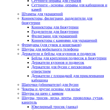
Сеттинги оправы для стразов
Сеттинги - основы, оправы для кабошонов и
камей
Штампы для украшений
Коннекторы, филиграни, разделители для
бижутерии
Коннекторы для бижутерии
Разделители для бижутерии
Филиграни для украшений
Коннекторы с камнями для украшений
Фермуары (для сумок и кошельков)
Шнуры для мобильного телефона
Держатели и бейлы для кулонов и подвесок
Бейлы для крепления подвесок в бижутерии
Держатели кулонов и подвесок
Держатели для бусин с несквозным
отверстием
Держатели с площадкой для приклеивания
кабошона
Шапочки (обниматели) для бусин
Чокеры и другие основы для колье
Шнуры на шею с замком
Шнуры, тросик, леска, ленты, проволока, сутаж,
канитель
Ювелирный тросик (ланка)