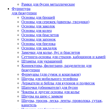
Рамки для бусин металлические
Фурнитура
для бижутерии
Основы для брошей
Основы для сережек (швензы, гвоздики)
Основы для заколок
Основы для колец
Основы для браслетов
Основы для запонок
Основы для брелока
Основы для закладок
Замочки для колье, бус и браслетов
Сеттинги-основы для стразов, кабошонов и камей
Штампы для украшений
Коннекторы, филиграни, разделители для
бижутерии
Фермуары (для сумок и кошельков)
Шнуры для мобильного телефона
Держатели и бейлы для кулонов и подвесок
Шапочки (обниматели) для бусин
Чокеры и другие основы для колье
Шнуры на шею с замком
Шнуры, тросик, леска, ленты, проволока, сутаж,
канитель