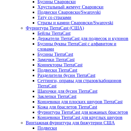
Бусины Сваровски
Хрустальный жемчуг Сваровски
Подвески Сваровски/Swarovski
Тату со стразами
Стразы и камни Сваровски/Swarovski
Фурнитура TierraCast (США)
Бейлы TierraCast
Держатели TierraCast для подвесок и кулонов
Бусины буквы TierraCast с алфавитом и
словами
Бусины TierraCast
Замочки TierraCast
Коннекторы TierraCast
Подвески TierraCast
Разделители бусин TierraCast
Сеттинги, оправы для стразов/кабошонов
TierraCast
Шапочки для бусин TierraCast
Заклепки TierraCast
Концевики для плоских шнуров TierraCast
Кожа для браслетов TierraCast
Фурнитура TierraCast для кожаных браслетов
Концевики TierraCast для круглых шнуров
Винтажная фурнитура для бижутерии США
Подвески