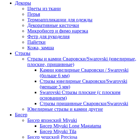
Декоры
Цветы из ткани
Перья
Термоаппликации для одежды
Декоративные кисточки
Микробисер и фимо нарезка
Фетр для рукоделия
Пайетки
Кожа, замша
Стразы
Стразы и камни Сваровски/Swarovski (ювелирные,
плоские, пришивные)
Камни ювелирные Сваровски / Swarovski
(больше 6 мм)
Стразы ювелирные Сваровски/Swarovski
(меньше 5 мм)
Swarovski Стразы плоские (с плоским
основанием)
Стразы пришивные Сваровски/Swarovski
Ювелирные стразы и камни другие
Бисер
Бисер японский Miyuki
Бисер Miyuki Long Magatama
Бисер Miyuki Tila
Бисер чешский Preciosa