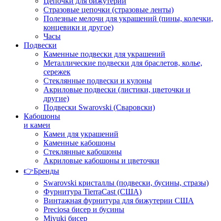
Цепочки для бижутерии
Стразовые цепочки (стразовые ленты)
Полезные мелочи для украшений (пины, колечки,
концевики и другое)
Часы
Подвески
Каменные подвески для украшений
Металлические подвески для браслетов, колье,
сережек
Стеклянные подвески и кулоны
Акриловые подвески (листики, цветочки и
другие)
Подвески Swarovski (Сваровски)
Кабошоны
и камеи
Камеи для украшений
Каменные кабошоны
Стеклянные кабошоны
Акриловые кабошоны и цветочки
👉Бренды
Swarovski кристаллы (подвески, бусины, стразы)
Фурнитура TierraCast (США)
Винтажная фурнитура для бижутерии США
Preciosa бисер и бусины
Miyuki бисер