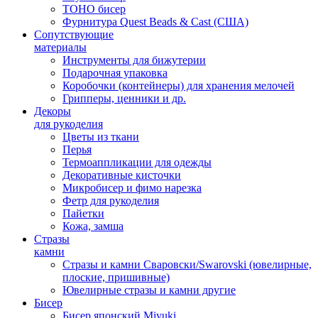
TOHO бисер
Фурнитура Quest Beads & Cast (США)
Сопутствующие
материалы
Инструменты для бижутерии
Подарочная упаковка
Коробочки (контейнеры) для хранения мелочей
Грипперы, ценники и др.
Декоры
для рукоделия
Цветы из ткани
Перья
Термоаппликации для одежды
Декоративные кисточки
Микробисер и фимо нарезка
Фетр для рукоделия
Пайетки
Кожа, замша
Стразы
камни
Стразы и камни Сваровски/Swarovski (ювелирные,
плоские, пришивные)
Ювелирные стразы и камни другие
Бисер
Бисер японский Miyuki