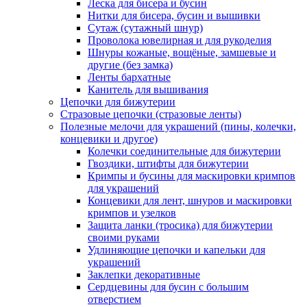
Леска для бисера и бусин
Нитки для бисера, бусин и вышивки
Сутаж (сутажный шнур)
Проволока ювелирная и для рукоделия
Шнуры кожаные, вощёные, замшевые и
другие (без замка)
Ленты бархатные
Канитель для вышивания
Цепочки для бижутерии
Стразовые цепочки (стразовые ленты)
Полезные мелочи для украшений (пины, колечки,
концевики и другое)
Колечки соединительные для бижутерии
Гвоздики, штифты для бижутерии
Кримпы и бусины для маскировки кримпов
для украшений
Концевики для лент, шнуров и маскировки
кримпов и узелков
Защита ланки (тросика) для бижутерии
своими руками
Удлиняющие цепочки и капельки для
украшений
Заклепки декоративные
Сердцевины для бусин с большим
отверстием