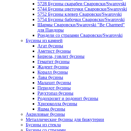
5728 Бусины скарабеи Сваровски/Swarovski
5744 Бусины цветочки Сваровски/Swarovski
5752 Бусины клевер Сваровски/Swarovski
5754 Бусины бабочки Сваровски/Swarovski
Шармы Сваровски/Swarovski "Be Charmed"
для Пандоры
Рондели со стразами Сваровски/Swarovski
Бусины из камней
Агат бусины
Аметист бусины
Бирюза, говлит бусины
Гематит бусины
Жадеит бусины
Коралл бусины
Лава бусины
Малахит бусины
Перидот бусины
Раухтопаз бусины
Родохрозит и родонит бусины
Хризоколла бусины
Яшма бусины
Акриловые бусины
Металлические бусины для бижутерии
Бусины из стекла
Бусины со стразами