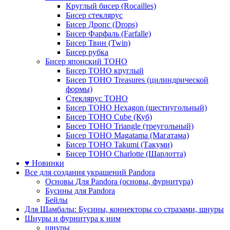
Круглый бисер (Rocailles)
Бисер стеклярус
Бисер Дропс (Drops)
Бисер Фарфаль (Farfalle)
Бисер Твин (Twin)
Бисер рубка
Бисер японский TOHO
Бисер TOHO круглый
Бисер TOHO Treasures (цилиндрической
формы)
Стеклярус TOHO
Бисер TOHO Hexagon (шестиугольный)
Бисер TOHO Cube (Куб)
Бисер TOHO Triangle (треугольный)
Бисер TOHO Magatama (Магатама)
Бисер TOHO Takumi (Такуми)
Бисер TOHO Charlotte (Шарлотта)
♥ Новинки
Все для создания украшений Pandora
Основы Для Pandora (основы, фурнитура)
Бусины для Pandora
Бейлы
Для Шамбалы: Бусины, коннекторы со стразами, шнуры
Шнуры и фурнитура к ним
шнуры