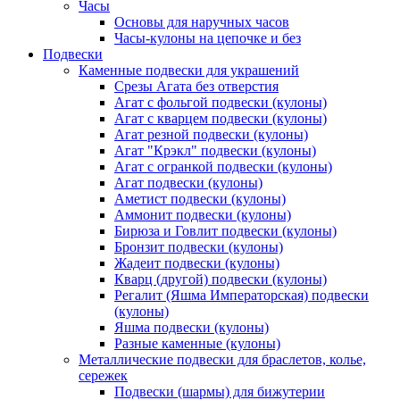
Часы
Основы для наручных часов
Часы-кулоны на цепочке и без
Подвески
Каменные подвески для украшений
Срезы Агата без отверстия
Агат с фольгой подвески (кулоны)
Агат с кварцем подвески (кулоны)
Агат резной подвески (кулоны)
Агат "Крэкл" подвески (кулоны)
Агат с огранкой подвески (кулоны)
Агат подвески (кулоны)
Аметист подвески (кулоны)
Аммонит подвески (кулоны)
Бирюза и Говлит подвески (кулоны)
Бронзит подвески (кулоны)
Жадеит подвески (кулоны)
Кварц (другой) подвески (кулоны)
Регалит (Яшма Императорская) подвески
(кулоны)
Яшма подвески (кулоны)
Разные каменные (кулоны)
Металлические подвески для браслетов, колье,
сережек
Подвески (шармы) для бижутерии