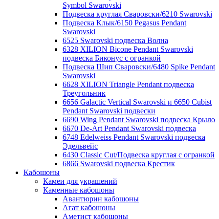
Symbol Swarovski
Подвеска круглая Сваровски/6210 Swarovski
Подвеска Клык/6150 Pegasus Pendant
Swarovski
6525 Swarovski подвеска Волна
6328 XILION Bicone Pendant Swarovski
подвеска Биконус c огранкой
Подвеска Шип Сваровски/6480 Spike Pendant
Swarovski
6628 XILION Triangle Pendant подвеска
Треугольник
6656 Galactic Vertical Swarovski и 6650 Cubist
Pendant Swarovski подвески
6690 Wing Pendant Swarovski подвеска Крыло
6670 De-Art Pendant Swarovski подвеска
6748 Edelweiss Pendant Swarovski подвеска
Эдельвейс
6430 Classic Cut/Подвеска круглая с огранкой
6866 Swarovski подвеска Крестик
Кабошоны
Камеи для украшений
Каменные кабошоны
Авантюрин кабошоны
Агат кабошоны
Аметист кабошоны