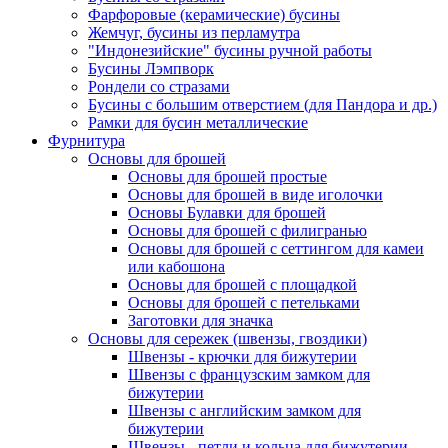
Фарфоровые (керамические) бусины
Жемчуг, бусины из перламутра
"Индонезийские" бусины ручной работы
Бусины Лэмпворк
Рондели со стразами
Бусины с большим отверстием (для Пандора и др.)
Рамки для бусин металлические
Фурнитура
Основы для брошей
Основы для брошей простые
Основы для брошей в виде иголочки
Основы Булавки для брошей
Основы для брошей с филигранью
Основы для брошей с сеттингом для камеи
или кабошона
Основы для брошей с площадкой
Основы для брошей с петельками
Заготовки для значка
Основы для сережек (швензы, гвоздики)
Швензы - крючки для бижутерии
Швензы с французским замком для
бижутерии
Швензы с английским замком для
бижутерии
Швензы - петли и кольца для бижутерии