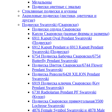
Медальоны
Подвески цветные с эмалью
Стеклянные подвески и кулоны
Акриловые подвески (листики, цветочки и
другие)
Подвески Swarovski (Сваровски)
Подвески сердца Сваровски
Капли Сваровски (разные формы и размеры)
6911 Kaputt Oval Pendant Swarovski
(Подвески)
6912 Kaputt Pendant и 6913 Kaputt Pendant
Swarovski (Подвески)
6754 Подвеска Бабочка Сваровски/6754
Butterfly Pendant Swarovski
Подвеска Цветок Сваровски/6744 Flower
Pendant Swarovski
Подвеска Риволи/6428 XILION Pendant
Swarovski
6919 Подвеска ключик Сваровски (Key
Pendant Swarovski)
6730 Radiolarian Pendant PF Swarovski
(Кулон)
Подвеска Сваровски прямоугольная/3500
Lochrose Swarovski
4876 Female Symbol Swarovski и 4878 Male