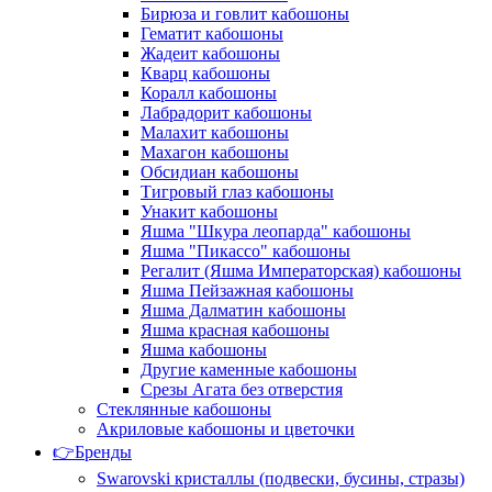
Бирюза и говлит кабошоны
Гематит кабошоны
Жадеит кабошоны
Кварц кабошоны
Коралл кабошоны
Лабрадорит кабошоны
Малахит кабошоны
Махагон кабошоны
Обсидиан кабошоны
Тигровый глаз кабошоны
Унакит кабошоны
Яшма "Шкура леопарда" кабошоны
Яшма "Пикассо" кабошоны
Регалит (Яшма Императорская) кабошоны
Яшма Пейзажная кабошоны
Яшма Далматин кабошоны
Яшма красная кабошоны
Яшма кабошоны
Другие каменные кабошоны
Срезы Агата без отверстия
Стеклянные кабошоны
Акриловые кабошоны и цветочки
👉Бренды
Swarovski кристаллы (подвески, бусины, стразы)