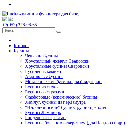
+7(953) 376-96-65
Каталог
Бусины
Чешские бусины
Хрустальный жемчуг Сваровски
Хрустальные бусины Сваровски
Бусины из камней
Акриловые бусины
Металлические бусины для бижутерии
Бусины из стекла
Бусины со стразами
Фарфоровые (керамические) бусины
Жемчуг, бусины из перламутра
"Индонезийские" бусины ручной работы
Бусины Лэмпворк
Рондели со стразами
Бусины с большим отверстием (для Пандора и др.)