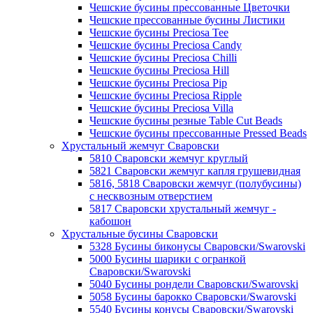
Чешские бусины прессованные Цветочки
Чешские прессованные бусины Листики
Чешские бусины Preciosa Tee
Чешские бусины Preciosa Candy
Чешские бусины Preciosa Chilli
Чешские бусины Preciosa Hill
Чешские бусины Preciosa Pip
Чешские бусины Preciosa Ripple
Чешские бусины Preciosa Villa
Чешские бусины резные Table Cut Beads
Чешские бусины прессованные Pressed Beads
Хрустальный жемчуг Сваровски
5810 Сваровски жемчуг круглый
5821 Сваровски жемчуг капля грушевидная
5816, 5818 Сваровски жемчуг (полубусины)
с несквозным отверстием
5817 Сваровски хрустальный жемчуг -
кабошон
Хрустальные бусины Сваровски
5328 Бусины биконусы Сваровски/Swarovski
5000 Бусины шарики с огранкой
Сваровски/Swarovski
5040 Бусины рондели Сваровски/Swarovski
5058 Бусины барокко Сваровски/Swarovski
5540 Бусины конусы Сваровски/Swarovski