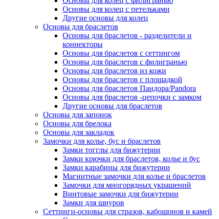
Основы для колец с филигранью
Основы для колец с петельками
Другие основы для колец
Основы для браслетов
Основы для браслетов - разделители и
коннекторы
Основы для браслетов с сеттингом
Основы для браслетов с филигранью
Основы для браслетов из кожи
Основы для браслетов с площадкой
Основы для браслетов Пандора/Pandora
Основы для браслетов -цепочки с замком
Другие основы для браслетов
Основы для запонок
Основы для брелока
Основы для закладок
Замочки для колье, бус и браслетов
Замки тогглы для бижутерии
Замки крючки для браслетов, колье и бус
Замки карабины для бижутерии
Магнитные замочки для колье и браслетов
Замочки для многорядных украшений
Винтовые замочки для бижутерии
Замки для шнуров
Сеттинги-основы для стразов, кабошонов и камей