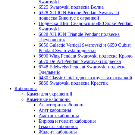
Swarovski
6525 Swarovski подвеска Волна
6328 XILION Bicone Pendant Swarovski
подвеска Биконус c огранкой
Подвеска Шип Сваровски/6480 Spike Pendant
Swarovski
6628 XILION Triangle Pendant подвеска
Треугольник
6656 Galactic Vertical Swarovski и 6650 Cubist
Pendant Swarovski подвески
6690 Wing Pendant Swarovski подвеска Крыло
6670 De-Art Pendant Swarovski подвеска
6748 Edelweiss Pendant Swarovski подвеска
Эдельвейс
6430 Classic Cut/Подвеска круглая с огранкой
6866 Swarovski подвеска Крестик
Кабошоны
Камеи для украшений
Каменные кабошоны
Авантюрин кабошоны
Агат кабошоны
Аметист кабошоны
Бирюза и говлит кабошоны
Гематит кабошоны
Жадеит кабошоны