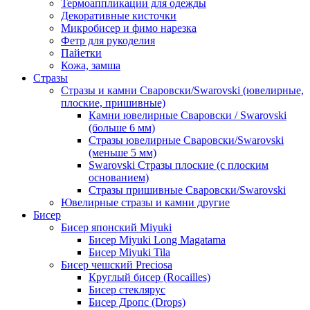
Термоаппликации для одежды
Декоративные кисточки
Микробисер и фимо нарезка
Фетр для рукоделия
Пайетки
Кожа, замша
Стразы
Стразы и камни Сваровски/Swarovski (ювелирные,
плоские, пришивные)
Камни ювелирные Сваровски / Swarovski
(больше 6 мм)
Стразы ювелирные Сваровски/Swarovski
(меньше 5 мм)
Swarovski Стразы плоские (с плоским
основанием)
Стразы пришивные Сваровски/Swarovski
Ювелирные стразы и камни другие
Бисер
Бисер японский Miyuki
Бисер Miyuki Long Magatama
Бисер Miyuki Tila
Бисер чешский Preciosa
Круглый бисер (Rocailles)
Бисер стеклярус
Бисер Дропс (Drops)