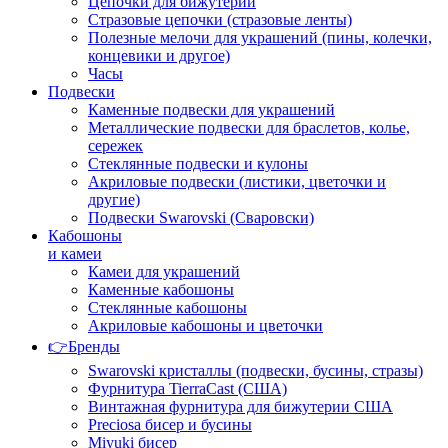
Цепочки для бижутерии
Стразовые цепочки (стразовые ленты)
Полезные мелочи для украшений (пины, колечки,
концевики и другое)
Часы
Подвески
Каменные подвески для украшений
Металлические подвески для браслетов, колье,
сережек
Стеклянные подвески и кулоны
Акриловые подвески (листики, цветочки и
другие)
Подвески Swarovski (Сваровски)
Кабошоны
и камеи
Камеи для украшений
Каменные кабошоны
Стеклянные кабошоны
Акриловые кабошоны и цветочки
👉Бренды
Swarovski кристаллы (подвески, бусины, стразы)
Фурнитура TierraCast (США)
Винтажная фурнитура для бижутерии США
Preciosa бисер и бусины
Miyuki бисер