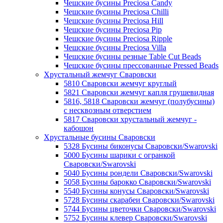
Чешские бусины Preciosa Candy
Чешские бусины Preciosa Chilli
Чешские бусины Preciosa Hill
Чешские бусины Preciosa Pip
Чешские бусины Preciosa Ripple
Чешские бусины Preciosa Villa
Чешские бусины резные Table Cut Beads
Чешские бусины прессованные Pressed Beads
Хрустальный жемчуг Сваровски
5810 Сваровски жемчуг круглый
5821 Сваровски жемчуг капля грушевидная
5816, 5818 Сваровски жемчуг (полубусины)
с несквозным отверстием
5817 Сваровски хрустальный жемчуг -
кабошон
Хрустальные бусины Сваровски
5328 Бусины биконусы Сваровски/Swarovski
5000 Бусины шарики с огранкой
Сваровски/Swarovski
5040 Бусины рондели Сваровски/Swarovski
5058 Бусины барокко Сваровски/Swarovski
5540 Бусины конусы Сваровски/Swarovski
5728 Бусины скарабеи Сваровски/Swarovski
5744 Бусины цветочки Сваровски/Swarovski
5752 Бусины клевер Сваровски/Swarovski