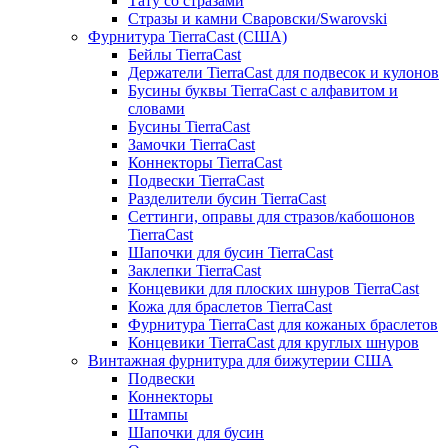
Тату со стразами
Стразы и камни Сваровски/Swarovski
Фурнитура TierraCast (США)
Бейлы TierraCast
Держатели TierraCast для подвесок и кулонов
Бусины буквы TierraCast с алфавитом и
словами
Бусины TierraCast
Замочки TierraCast
Коннекторы TierraCast
Подвески TierraCast
Разделители бусин TierraCast
Сеттинги, оправы для стразов/кабошонов
TierraCast
Шапочки для бусин TierraCast
Заклепки TierraCast
Концевики для плоских шнуров TierraCast
Кожа для браслетов TierraCast
Фурнитура TierraCast для кожаных браслетов
Концевики TierraCast для круглых шнуров
Винтажная фурнитура для бижутерии США
Подвески
Коннекторы
Штампы
Шапочки для бусин