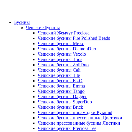
Бусины
Чешские бусины
Чешский Жемчуг Preciosa
Чешские бусины Fire Polished Beads
Чешские бусины Микс
Чешские бусины DiamonDuo
Чешские бусины Vexolo
Чешские бусины Trios
Чешские бусины ZoliDuo
Чешские бусины Cali
Чешские бусины Tile
Чешские бусины Es-O
Чешские бусины Emma
Чешские бусины Tango
Чешские бусины Dagger
Чешские бусины SuperDuo
Чешские бусины Brick
Чешские бусины пирамидки Pyramid
Чешские бусины прессованные Цветочки
Чешские прессованные бусины Листики
Чешские бусины Preciosa Tee