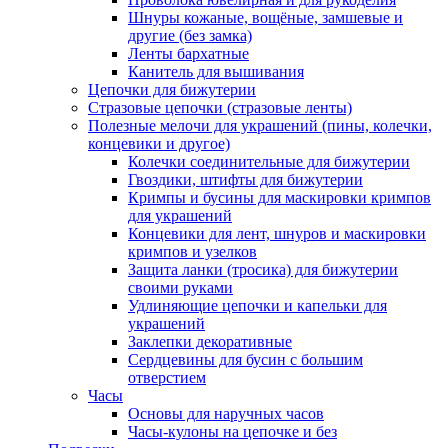
Шнуры кожаные, вощёные, замшевые и
другие (без замка)
Ленты бархатные
Канитель для вышивания
Цепочки для бижутерии
Стразовые цепочки (стразовые ленты)
Полезные мелочи для украшений (пины, колечки,
концевики и другое)
Колечки соединительные для бижутерии
Гвоздики, штифты для бижутерии
Кримпы и бусины для маскировки кримпов
для украшений
Концевики для лент, шнуров и маскировки
кримпов и узелков
Защита ланки (тросика) для бижутерии
своими руками
Удлиняющие цепочки и капельки для
украшений
Заклепки декоративные
Сердцевины для бусин с большим
отверстием
Часы
Основы для наручных часов
Часы-кулоны на цепочке и без