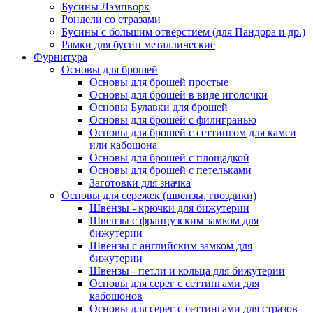
Бусины Лэмпворк
Рондели со стразами
Бусины с большим отверстием (для Пандора и др.)
Рамки для бусин металлические
Фурнитура
Основы для брошей
Основы для брошей простые
Основы для брошей в виде иголочки
Основы Булавки для брошей
Основы для брошей с филигранью
Основы для брошей с сеттингом для камеи
или кабошона
Основы для брошей с площадкой
Основы для брошей с петельками
Заготовки для значка
Основы для сережек (швензы, гвоздики)
Швензы - крючки для бижутерии
Швензы с французским замком для
бижутерии
Швензы с английским замком для
бижутерии
Швензы - петли и кольца для бижутерии
Основы для серег с сеттингами для
кабошонов
Основы для серег с сеттингами для стразов