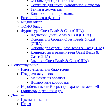
Основы для серег и клипс
Сеттинги для камей, кабошонов и стразов
Бейлы и держатели
Колечки, пины, проволока
Preciosa бисер и бусины
Miyuki бисер
TOHO бисер
Фурнитура Quest Beads & Cast (США)
Подвески Quest Beads & Cast (США)
Основы для брошей Quest Beads & Cast
(США)
Основы для серег Quest Beads & Cast (США)
Коннекторы и разделители Quest Beads &
Cast (США)
Замочки Quest Beads & Cast (США)
Сопутствующие
Инструменты для бижутерии
Подарочная упаковка
Мешочки из органзы
Подарочные коробочки
Коробочки (контейнеры) для хранения мелочей
Грипперы, ценники и др.
Декоры
Цветы из ткани
Перья