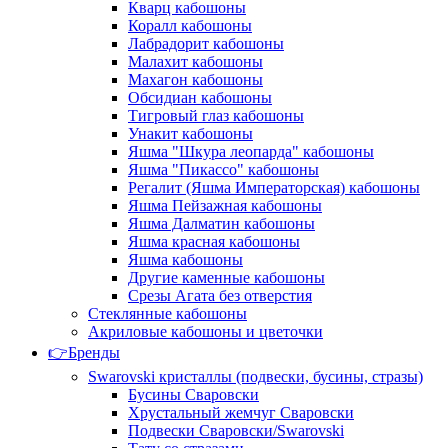
Кварц кабошоны
Коралл кабошоны
Лабрадорит кабошоны
Малахит кабошоны
Махагон кабошоны
Обсидиан кабошоны
Тигровый глаз кабошоны
Унакит кабошоны
Яшма "Шкура леопарда" кабошоны
Яшма "Пикассо" кабошоны
Регалит (Яшма Императорская) кабошоны
Яшма Пейзажная кабошоны
Яшма Далматин кабошоны
Яшма красная кабошоны
Яшма кабошоны
Другие каменные кабошоны
Срезы Агата без отверстия
Стеклянные кабошоны
Акриловые кабошоны и цветочки
👉Бренды
Swarovski кристаллы (подвески, бусины, стразы)
Бусины Сваровски
Хрустальный жемчуг Сваровски
Подвески Сваровски/Swarovski