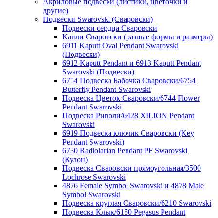
Акриловые подвески (листики, цветочки и
другие)
Подвески Swarovski (Сваровски)
Подвески сердца Сваровски
Капли Сваровски (разные формы и размеры)
6911 Kaputt Oval Pendant Swarovski
(Подвески)
6912 Kaputt Pendant и 6913 Kaputt Pendant
Swarovski (Подвески)
6754 Подвеска Бабочка Сваровски/6754
Butterfly Pendant Swarovski
Подвеска Цветок Сваровски/6744 Flower
Pendant Swarovski
Подвеска Риволи/6428 XILION Pendant
Swarovski
6919 Подвеска ключик Сваровски (Key
Pendant Swarovski)
6730 Radiolarian Pendant PF Swarovski
(Кулон)
Подвеска Сваровски прямоугольная/3500
Lochrose Swarovski
4876 Female Symbol Swarovski и 4878 Male
Symbol Swarovski
Подвеска круглая Сваровски/6210 Swarovski
Подвеска Клык/6150 Pegasus Pendant