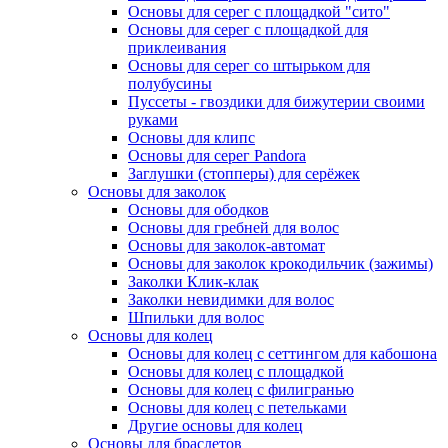
Основы для серег с площадкой "сито"
Основы для серег с площадкой для
приклеивания
Основы для серег со штырьком для
полубусины
Пуссеты - гвоздики для бижутерии своими
руками
Основы для клипс
Основы для серег Pandora
Заглушки (стопперы) для серёжек
Основы для заколок
Основы для ободков
Основы для гребней для волос
Основы для заколок-автомат
Основы для заколок крокодильчик (зажимы)
Заколки Клик-клак
Заколки невидимки для волос
Шпильки для волос
Основы для колец
Основы для колец с сеттингом для кабошона
Основы для колец с площадкой
Основы для колец с филигранью
Основы для колец с петельками
Другие основы для колец
Основы для браслетов