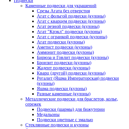
Подвески
Каменные подвески для украшений
Срезы Агата без отверстия
Агат с фольгой подвески (кулоны)
Агат с кварцем подвески (кулоны)
Агат резной подвески (кулоны)
Агат "Крэкл" подвески (кулоны)
Агат с огранкой подвески (кулоны)
Агат подвески (кулоны)
Аметист подвески (кулоны)
Аммонит подвески (кулоны)
Бирюза и Говлит подвески (кулоны)
Бронзит подвески (кулоны)
Жадеит подвески (кулоны)
Кварц (другой) подвески (кулоны)
Регалит (Яшма Императорская) подвески
(кулоны)
Яшма подвески (кулоны)
Разные каменные (кулоны)
Металлические подвески для браслетов, колье,
сережек
Подвески (шармы) для бижутерии
Медальоны
Подвески цветные с эмалью
Стеклянные подвески и кулоны