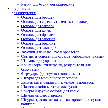
Рамки для бусин металлические
Фурнитура
для бижутерии
Основы для брошей
Основы для сережек (швензы, гвоздики)
Основы для заколок
Основы для колец
Основы для браслетов
Основы для запонок
Основы для брелока
Основы для закладок
Замочки для колье, бус и браслетов
Сеттинги-основы для стразов, кабошонов и камей
Штампы для украшений
Коннекторы, филиграни, разделители для
бижутерии
Фермуары (для сумок и кошельков)
Шнуры для мобильного телефона
Держатели и бейлы для кулонов и подвесок
Шапочки (обниматели) для бусин
Чокеры и другие основы для колье
Шнуры на шею с замком
Шнуры, тросик, леска, ленты, проволока, сутаж,
канитель