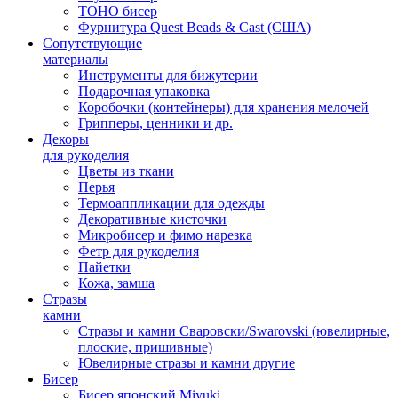
TOHO бисер
Фурнитура Quest Beads & Cast (США)
Сопутствующие
материалы
Инструменты для бижутерии
Подарочная упаковка
Коробочки (контейнеры) для хранения мелочей
Грипперы, ценники и др.
Декоры
для рукоделия
Цветы из ткани
Перья
Термоаппликации для одежды
Декоративные кисточки
Микробисер и фимо нарезка
Фетр для рукоделия
Пайетки
Кожа, замша
Стразы
камни
Стразы и камни Сваровски/Swarovski (ювелирные,
плоские, пришивные)
Ювелирные стразы и камни другие
Бисер
Бисер японский Miyuki