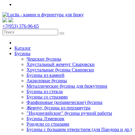
+7(953) 376-96-65
Каталог
Бусины
Чешские бусины
Хрустальный жемчуг Сваровски
Хрустальные бусины Сваровски
Бусины из камней
Акриловые бусины
Металлические бусины для бижутерии
Бусины из стекла
Бусины со стразами
Фарфоровые (керамические) бусины
Жемчуг, бусины из перламутра
"Индонезийские" бусины ручной работы
Бусины Лэмпворк
Рондели со стразами
Бусины с большим отверстием (для Пандора и др.)