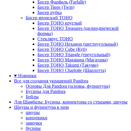
Бисер Фарфаль (Farfalle)
Бисер Твин (Twin)
Бисер рубка
Бисер японский TOHO
Бисер TOHO круглый
Бисер TOHO Treasures (цилиндрической
формы)
Стеклярус TOHO
Бисер TOHO Hexagon (шестиугольный)
Бисер TOHO Cube (Куб)
Бисер TOHO Triangle (треугольный)
Бисер TOHO Magatama (Магатама)
Бисер TOHO Takumi (Такуми)
Бисер TOHO Charlotte (Шарлотта)
♥ Новинки
Все для создания украшений Pandora
Основы Для Pandora (основы, фурнитура)
Бусины для Pandora
Бейлы
Для Шамбалы: Бусины, коннекторы со стразами, шнуры
Шнуры и фурнитура к ним
шнуры
концевики
замочки
бусины