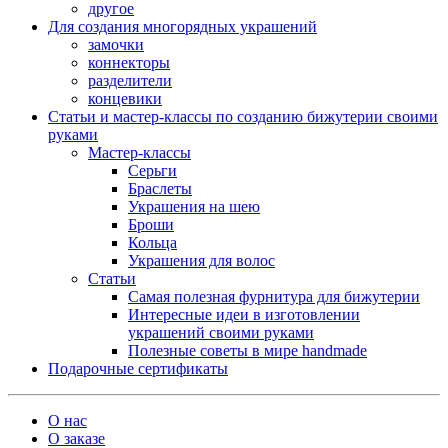
другое
Для создания многорядных украшений
замочки
коннекторы
разделители
концевики
Статьи и мастер-классы по созданию бижутерии своими
руками
Мастер-классы
Серьги
Браслеты
Украшения на шею
Броши
Кольца
Украшения для волос
Статьи
Самая полезная фурнитура для бижутерии
Интересные идеи в изготовлении
украшений своими руками
Полезные советы в мире handmade
Подарочные сертификаты
О нас
О заказе