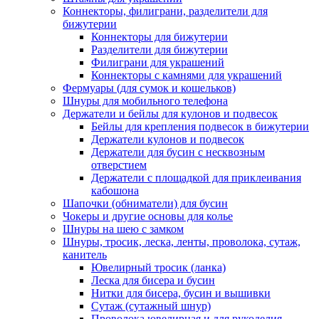
Коннекторы, филиграни, разделители для
бижутерии
Коннекторы для бижутерии
Разделители для бижутерии
Филиграни для украшений
Коннекторы с камнями для украшений
Фермуары (для сумок и кошельков)
Шнуры для мобильного телефона
Держатели и бейлы для кулонов и подвесок
Бейлы для крепления подвесок в бижутерии
Держатели кулонов и подвесок
Держатели для бусин с несквозным
отверстием
Держатели с площадкой для приклеивания
кабошона
Шапочки (обниматели) для бусин
Чокеры и другие основы для колье
Шнуры на шею с замком
Шнуры, тросик, леска, ленты, проволока, сутаж,
канитель
Ювелирный тросик (ланка)
Леска для бисера и бусин
Нитки для бисера, бусин и вышивки
Сутаж (сутажный шнур)
Проволока ювелирная и для рукоделия