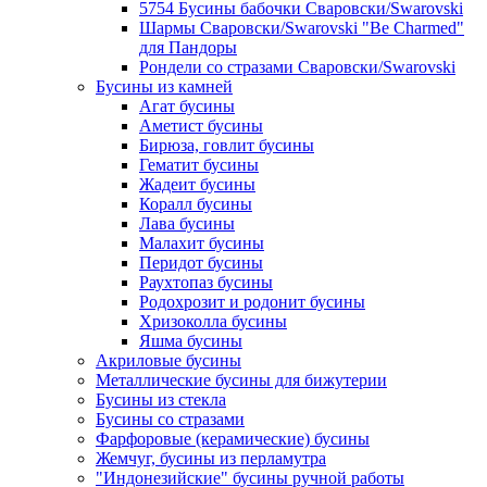
5754 Бусины бабочки Сваровски/Swarovski
Шармы Сваровски/Swarovski "Be Charmed"
для Пандоры
Рондели со стразами Сваровски/Swarovski
Бусины из камней
Агат бусины
Аметист бусины
Бирюза, говлит бусины
Гематит бусины
Жадеит бусины
Коралл бусины
Лава бусины
Малахит бусины
Перидот бусины
Раухтопаз бусины
Родохрозит и родонит бусины
Хризоколла бусины
Яшма бусины
Акриловые бусины
Металлические бусины для бижутерии
Бусины из стекла
Бусины со стразами
Фарфоровые (керамические) бусины
Жемчуг, бусины из перламутра
"Индонезийские" бусины ручной работы