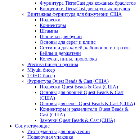
Фурнитура TierraCast для кожаных браслетов
Концевики TierraCast для круглых шнуров
Винтажная фурнитура для бижутерии США
Подвески
Коннекторы
Штампы
Шапочки для бусин
Основы для серег и клипс
Сеттинги для камей, кабошонов и стразов
Бейлы и держатели
Колечки, пины, проволока
Preciosa бисер и бусины
Miyuki бисер
TOHO бисер
Фурнитура Quest Beads & Cast (США)
Подвески Quest Beads & Cast (США)
Основы для брошей Quest Beads & Cast
(США)
Основы для серег Quest Beads & Cast (США)
Коннекторы и разделители Quest Beads &
Cast (США)
Замочки Quest Beads & Cast (США)
Сопутствующие
Инструменты для бижутерии
Подарочная упаковка