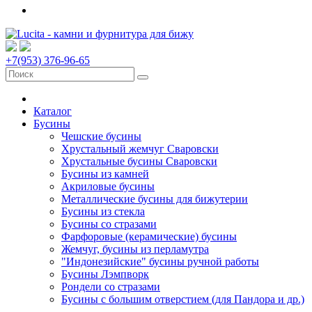
+7(953) 376-96-65
Каталог
Бусины
Чешские бусины
Хрустальный жемчуг Сваровски
Хрустальные бусины Сваровски
Бусины из камней
Акриловые бусины
Металлические бусины для бижутерии
Бусины из стекла
Бусины со стразами
Фарфоровые (керамические) бусины
Жемчуг, бусины из перламутра
"Индонезийские" бусины ручной работы
Бусины Лэмпворк
Рондели со стразами
Бусины с большим отверстием (для Пандора и др.)