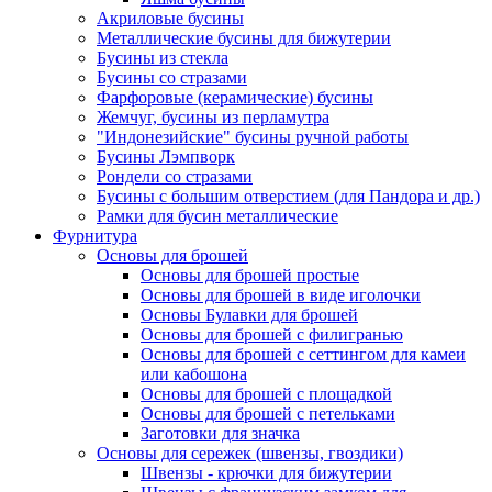
Акриловые бусины
Металлические бусины для бижутерии
Бусины из стекла
Бусины со стразами
Фарфоровые (керамические) бусины
Жемчуг, бусины из перламутра
"Индонезийские" бусины ручной работы
Бусины Лэмпворк
Рондели со стразами
Бусины с большим отверстием (для Пандора и др.)
Рамки для бусин металлические
Фурнитура
Основы для брошей
Основы для брошей простые
Основы для брошей в виде иголочки
Основы Булавки для брошей
Основы для брошей с филигранью
Основы для брошей с сеттингом для камеи
или кабошона
Основы для брошей с площадкой
Основы для брошей с петельками
Заготовки для значка
Основы для сережек (швензы, гвоздики)
Швензы - крючки для бижутерии