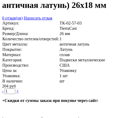
античная латунь) 26х18 мм
0 отзыв(ов)
Написать отзыв
Артикул:
ТК-02-57-03
Бренд:
TierraCast
Размер/Длина:
26 мм
Количество петелек/отверстий:
1
Цвет металла:
античная латунь
Покрытие:
Латунь
Материал:
сплав
Категория:
Подвески металлические
Производство:
США
Цена за:
Упаковку
Упаковка:
1 шт
В наличии:
шт
204 руб
-
+
+Скидки от суммы заказа при покупке через сайт: