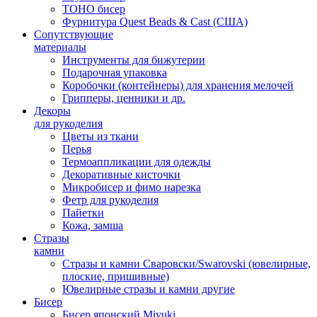
TOHO бисер
Фурнитура Quest Beads & Cast (США)
Сопутствующие
материалы
Инструменты для бижутерии
Подарочная упаковка
Коробочки (контейнеры) для хранения мелочей
Грипперы, ценники и др.
Декоры
для рукоделия
Цветы из ткани
Перья
Термоаппликации для одежды
Декоративные кисточки
Микробисер и фимо нарезка
Фетр для рукоделия
Пайетки
Кожа, замша
Стразы
камни
Стразы и камни Сваровски/Swarovski (ювелирные,
плоские, пришивные)
Ювелирные стразы и камни другие
Бисер
Бисер японский Miyuki