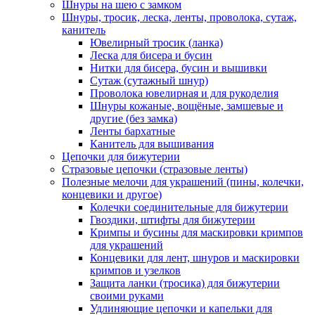
Шнуры на шею с замком
Шнуры, тросик, леска, ленты, проволока, сутаж,
канитель
Ювелирный тросик (ланка)
Леска для бисера и бусин
Нитки для бисера, бусин и вышивки
Сутаж (сутажный шнур)
Проволока ювелирная и для рукоделия
Шнуры кожаные, вощёные, замшевые и
другие (без замка)
Ленты бархатные
Канитель для вышивания
Цепочки для бижутерии
Стразовые цепочки (стразовые ленты)
Полезные мелочи для украшений (пины, колечки,
концевики и другое)
Колечки соединительные для бижутерии
Гвоздики, штифты для бижутерии
Кримпы и бусины для маскировки кримпов
для украшений
Концевики для лент, шнуров и маскировки
кримпов и узелков
Защита ланки (тросика) для бижутерии
своими руками
Удлиняющие цепочки и капельки для