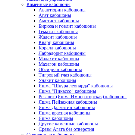
Каменные кабошоны
Авантюрин кабошоны
Агат кабошоны
Аметист кабошоны
Бирюза и говлит кабошоны
Гематит кабошоны
Жадеит кабошоны
Кварц кабошоны
Коралл кабошоны
Лабрадорит кабошоны
Малахит кабошоны
Махагон кабошоны
Обсидиан кабошоны
Тигровый глаз кабошоны
Унакит кабошоны
Яшма "Шкура леопарда" кабошоны
Яшма "Пикассо" кабошоны
Регалит (Яшма Императорская) кабошоны
Яшма Пейзажная кабошоны
Яшма Далматин кабошоны
Яшма красная кабошоны
Яшма кабошоны
Другие каменные кабошоны
Срезы Агата без отверстия
Стеклянные кабошоны