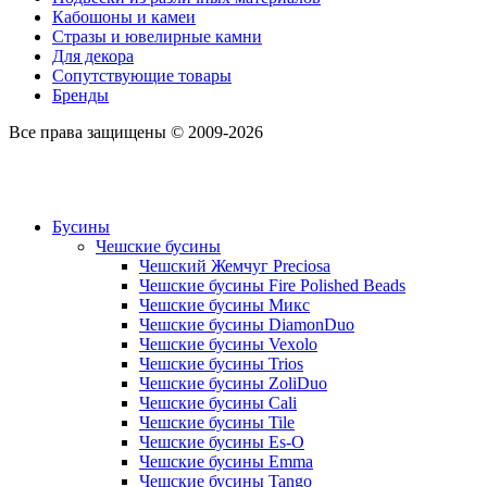
Кабошоны и камеи
Стразы и ювелирные камни
Для декора
Сопутствующие товары
Бренды
Все права защищены © 2009-2026
Бусины
Чешские бусины
Чешский Жемчуг Preciosa
Чешские бусины Fire Polished Beads
Чешские бусины Микс
Чешские бусины DiamonDuo
Чешские бусины Vexolo
Чешские бусины Trios
Чешские бусины ZoliDuo
Чешские бусины Cali
Чешские бусины Tile
Чешские бусины Es-O
Чешские бусины Emma
Чешские бусины Tango