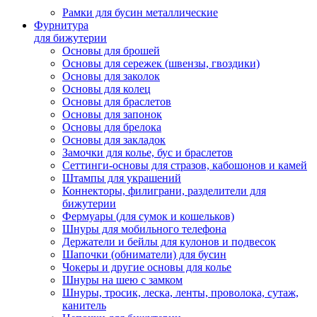
Рамки для бусин металлические
Фурнитура
для бижутерии
Основы для брошей
Основы для сережек (швензы, гвоздики)
Основы для заколок
Основы для колец
Основы для браслетов
Основы для запонок
Основы для брелока
Основы для закладок
Замочки для колье, бус и браслетов
Сеттинги-основы для стразов, кабошонов и камей
Штампы для украшений
Коннекторы, филиграни, разделители для
бижутерии
Фермуары (для сумок и кошельков)
Шнуры для мобильного телефона
Держатели и бейлы для кулонов и подвесок
Шапочки (обниматели) для бусин
Чокеры и другие основы для колье
Шнуры на шею с замком
Шнуры, тросик, леска, ленты, проволока, сутаж,
канитель