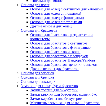
Шпильки для волос
Основы для колец
Основы для колец с сеттингом для кабошона
Основы для колец с площадкой
Основы для колец с филигранью
Основы для колец с петельками
Другие основы для колец
Основы для браслетов
Основы для браслетов - разделители и
коннекторы
Основы для браслетов с сеттингом
Основы для браслетов с филигранью
Основы для браслетов из кожи
Основы для браслетов с площадкой
Основы для браслетов Пандора/Pandora
Основы для браслетов -цепочки с замком
Другие основы для браслетов
Основы для запонок
Основы для брелока
Основы для закладок
Замочки для колье, бус и браслетов
Замки тогглы для бижутерии
Замки крючки для браслетов, колье и бус
Замки карабины для бижутерии
Магнитные замочки для колье и браслетов