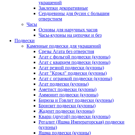
украшений
Заклепки декоративные
Сердцевины для бусин с большим
отверстием
Часы
Основы для наручных часов
Часы-кулоны на цепочке и без
Подвески
Каменные подвески для украшений
Срезы Агата без отверстия
Агат с фольгой подвески (кулоны)
Агат с кварцем подвески (кулоны)
Агат резной подвески (кулоны)
Агат "Крэкл" подвески (кулоны)
Агат с огранкой подвески (кулоны)
Агат подвески (кулоны)
Аметист подвески (кулоны)
Аммонит подвески (кулоны)
Бирюза и Говлит подвески (кулоны)
Бронзит подвески (кулоны)
Жадеит подвески (кулоны)
Кварц (другой) подвески (кулоны)
Регалит (Яшма Императорская) подвески
(кулоны)
Яшма подвески (кулоны)