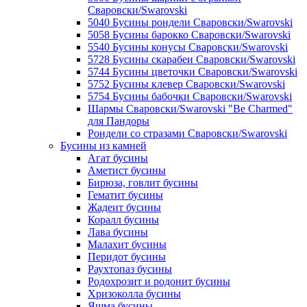
Сваровски/Swarovski
5040 Бусины рондели Сваровски/Swarovski
5058 Бусины барокко Сваровски/Swarovski
5540 Бусины конусы Сваровски/Swarovski
5728 Бусины скарабеи Сваровски/Swarovski
5744 Бусины цветочки Сваровски/Swarovski
5752 Бусины клевер Сваровски/Swarovski
5754 Бусины бабочки Сваровски/Swarovski
Шармы Сваровски/Swarovski "Be Charmed"
для Пандоры
Рондели со стразами Сваровски/Swarovski
Бусины из камней
Агат бусины
Аметист бусины
Бирюза, говлит бусины
Гематит бусины
Жадеит бусины
Коралл бусины
Лава бусины
Малахит бусины
Перидот бусины
Раухтопаз бусины
Родохрозит и родонит бусины
Хризоколла бусины
Яшма бусины