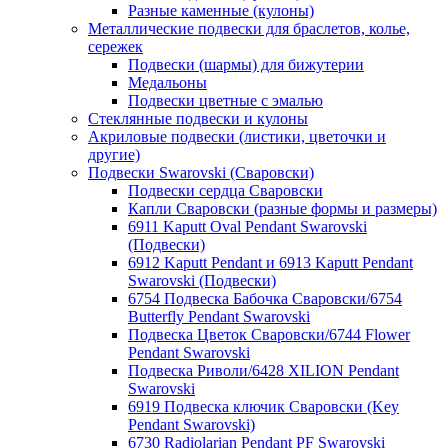
Разные каменные (кулоны)
Металлические подвески для браслетов, колье,
сережек
Подвески (шармы) для бижутерии
Медальоны
Подвески цветные с эмалью
Стеклянные подвески и кулоны
Акриловые подвески (листики, цветочки и
другие)
Подвески Swarovski (Сваровски)
Подвески сердца Сваровски
Капли Сваровски (разные формы и размеры)
6911 Kaputt Oval Pendant Swarovski
(Подвески)
6912 Kaputt Pendant и 6913 Kaputt Pendant
Swarovski (Подвески)
6754 Подвеска Бабочка Сваровски/6754
Butterfly Pendant Swarovski
Подвеска Цветок Сваровски/6744 Flower
Pendant Swarovski
Подвеска Риволи/6428 XILION Pendant
Swarovski
6919 Подвеска ключик Сваровски (Key
Pendant Swarovski)
6730 Radiolarian Pendant PF Swarovski