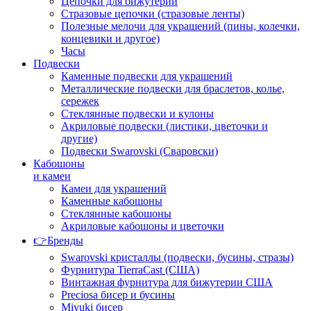
Цепочки для бижутерии
Стразовые цепочки (стразовые ленты)
Полезные мелочи для украшений (пины, колечки,
концевики и другое)
Часы
Подвески
Каменные подвески для украшений
Металлические подвески для браслетов, колье,
сережек
Стеклянные подвески и кулоны
Акриловые подвески (листики, цветочки и
другие)
Подвески Swarovski (Сваровски)
Кабошоны
и камеи
Камеи для украшений
Каменные кабошоны
Стеклянные кабошоны
Акриловые кабошоны и цветочки
👉Бренды
Swarovski кристаллы (подвески, бусины, стразы)
Фурнитура TierraCast (США)
Винтажная фурнитура для бижутерии США
Preciosa бисер и бусины
Miyuki бисер