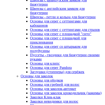
Швензы с французским замком для
бижутерии
Швензы с английским замком для
бижутерии
Швензы - петли и кольца для бижутерии
Основы для серег с сеттингами для
кабошонов
Основы для серег с сеттингами для стразов
Основы для серег с площадкой "сито"
Основы для серег с площадкой для
приклеивания
Основы для серег со штырьком для
полубусины
Пуссеты - гвоздики для бижутерии своими
руками
Основы для клипс
Основы для серег Pandora
Заглушки (стопперы) для серёжек
Основы для заколок
Основы для ободков
Основы для гребней для волос
Основы для заколок-автомат
Основы для заколок крокодильчик (зажимы)
Заколки Клик-клак
Заколки невидимки для волос