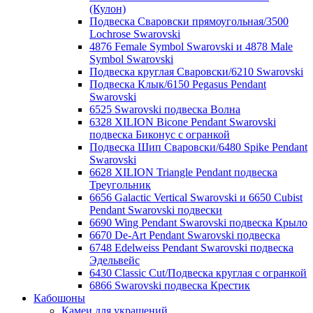
(Кулон)
Подвеска Сваровски прямоугольная/3500
Lochrose Swarovski
4876 Female Symbol Swarovski и 4878 Male
Symbol Swarovski
Подвеска круглая Сваровски/6210 Swarovski
Подвеска Клык/6150 Pegasus Pendant
Swarovski
6525 Swarovski подвеска Волна
6328 XILION Bicone Pendant Swarovski
подвеска Биконус c огранкой
Подвеска Шип Сваровски/6480 Spike Pendant
Swarovski
6628 XILION Triangle Pendant подвеска
Треугольник
6656 Galactic Vertical Swarovski и 6650 Cubist
Pendant Swarovski подвески
6690 Wing Pendant Swarovski подвеска Крыло
6670 De-Art Pendant Swarovski подвеска
6748 Edelweiss Pendant Swarovski подвеска
Эдельвейс
6430 Classic Cut/Подвеска круглая с огранкой
6866 Swarovski подвеска Крестик
Кабошоны
Камеи для украшений