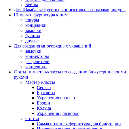
Бейлы
Для Шамбалы: Бусины, коннекторы со стразами, шнуры
Шнуры и фурнитура к ним
шнуры
концевики
замочки
бусины
другое
Для создания многорядных украшений
замочки
коннекторы
разделители
концевики
Статьи и мастер-классы по созданию бижутерии своими
руками
Мастер-классы
Серьги
Браслеты
Украшения на шею
Броши
Кольца
Украшения для волос
Статьи
Самая полезная фурнитура для бижутерии
Интересные идеи в изготовлении