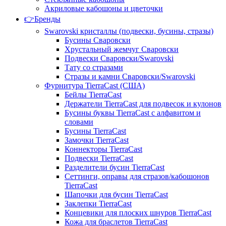
Акриловые кабошоны и цветочки
👉Бренды
Swarovski кристаллы (подвески, бусины, стразы)
Бусины Сваровски
Хрустальный жемчуг Сваровски
Подвески Сваровски/Swarovski
Тату со стразами
Стразы и камни Сваровски/Swarovski
Фурнитура TierraCast (США)
Бейлы TierraCast
Держатели TierraCast для подвесок и кулонов
Бусины буквы TierraCast с алфавитом и
словами
Бусины TierraCast
Замочки TierraCast
Коннекторы TierraCast
Подвески TierraCast
Разделители бусин TierraCast
Сеттинги, оправы для стразов/кабошонов
TierraCast
Шапочки для бусин TierraCast
Заклепки TierraCast
Концевики для плоских шнуров TierraCast
Кожа для браслетов TierraCast