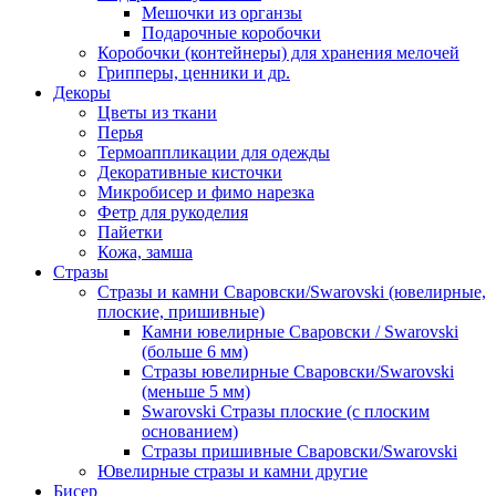
Мешочки из органзы
Подарочные коробочки
Коробочки (контейнеры) для хранения мелочей
Грипперы, ценники и др.
Декоры
Цветы из ткани
Перья
Термоаппликации для одежды
Декоративные кисточки
Микробисер и фимо нарезка
Фетр для рукоделия
Пайетки
Кожа, замша
Стразы
Стразы и камни Сваровски/Swarovski (ювелирные,
плоские, пришивные)
Камни ювелирные Сваровски / Swarovski
(больше 6 мм)
Стразы ювелирные Сваровски/Swarovski
(меньше 5 мм)
Swarovski Стразы плоские (с плоским
основанием)
Стразы пришивные Сваровски/Swarovski
Ювелирные стразы и камни другие
Бисер