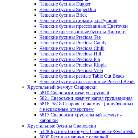
Чешские бусины Dagger
Чешские бусины SuperDuo
Чешские бусины Brick
Чешские бусины пирамидки Pyramid
Чешские бусины прессованные Цветочки
Чешские прессованные бусины Листики
Чешские бусины Preciosa Tee
Чешские бусины Preciosa Candy
Чешские бусины Preciosa Chilli
Чешские бусины Preciosa Hill
Чешские бусины Preciosa Pip
Чешские бусины Preciosa Ripple
Чешские бусины Preciosa Villa
Чешские бусины резные Table Cut Beads
Чешские бусины прессованные Pressed Beads
Хрустальный жемчуг Сваровски
5810 Сваровски жемчуг круглый
5821 Сваровски жемчуг капля грушевидная
5816, 5818 Сваровски жемчуг (полубусины)
с несквозным отверстием
5817 Сваровски хрустальный жемчуг -
кабошон
Хрустальные бусины Сваровски
5328 Бусины биконусы Сваровски/Swarovski
5000 Бусины шарики с огранкой