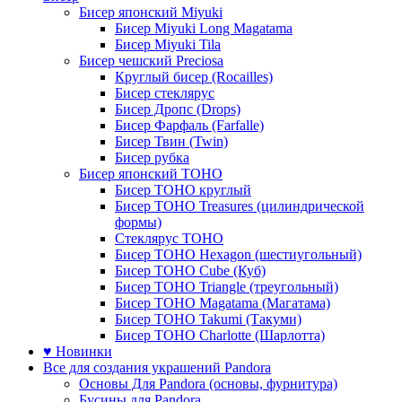
Бисер японский Miyuki
Бисер Miyuki Long Magatama
Бисер Miyuki Tila
Бисер чешский Preciosa
Круглый бисер (Rocailles)
Бисер стеклярус
Бисер Дропс (Drops)
Бисер Фарфаль (Farfalle)
Бисер Твин (Twin)
Бисер рубка
Бисер японский TOHO
Бисер TOHO круглый
Бисер TOHO Treasures (цилиндрической
формы)
Стеклярус TOHO
Бисер TOHO Hexagon (шестиугольный)
Бисер TOHO Cube (Куб)
Бисер TOHO Triangle (треугольный)
Бисер TOHO Magatama (Магатама)
Бисер TOHO Takumi (Такуми)
Бисер TOHO Charlotte (Шарлотта)
♥ Новинки
Все для создания украшений Pandora
Основы Для Pandora (основы, фурнитура)
Бусины для Pandora