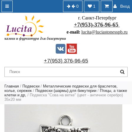
0
1
Вход
г. Санкт-Петербург
+7(953)-376-96-65
e-mail:
lucita@luciastonesspb.ru
+7(953) 376-96-65
Главная
/
Подвески
/
Металлические подвески для браслетов,
колье, сережек
/
Подвески (шармы) для бижутерии
/
Птицы, а также
клетки и др,
/ Подвеска "Сова на ветке" (цвет - античное серебро)
35х20 мм