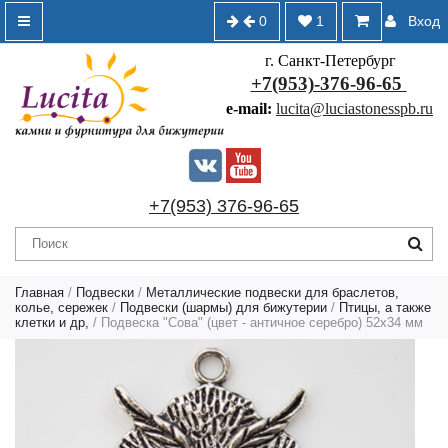
0
1
Вход
г. Санкт-Петербург
+7(953)-376-96-65
e-mail:
lucita@luciastonesspb.ru
+7(953) 376-96-65
Главная
/
Подвески
/
Металлические подвески для браслетов,
колье, сережек
/
Подвески (шармы) для бижутерии
/
Птицы, а также
клетки и др,
/ Подвеска "Сова" (цвет - античное серебро) 52х34 мм