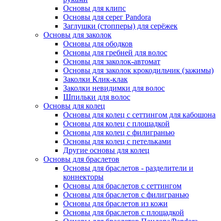
Основы для клипс
Основы для серег Pandora
Заглушки (стопперы) для серёжек
Основы для заколок
Основы для ободков
Основы для гребней для волос
Основы для заколок-автомат
Основы для заколок крокодильчик (зажимы)
Заколки Клик-клак
Заколки невидимки для волос
Шпильки для волос
Основы для колец
Основы для колец с сеттингом для кабошона
Основы для колец с площадкой
Основы для колец с филигранью
Основы для колец с петельками
Другие основы для колец
Основы для браслетов
Основы для браслетов - разделители и
коннекторы
Основы для браслетов с сеттингом
Основы для браслетов с филигранью
Основы для браслетов из кожи
Основы для браслетов с площадкой