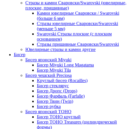
Стразы и камни Сваровски/Swarovski (ювелирные,
плоские, пришивные)
Камни ювелирные Сваровски / Swarovski
(больше 6 мм)
Стразы ювелирные Сваровски/Swarovski
(меньше 5 мм)
Swarovski Стразы плоские (с плоским
основанием)
Стразы пришивные Сваровски/Swarovski
Ювелирные стразы и камни другие
Бисер
Бисер японский Miyuki
Бисер Miyuki Long Magatama
Бисер Miyuki Tila
Бисер чешский Preciosa
Круглый бисер (Rocailles)
Бисер стеклярус
Бисер Дропс (Drops)
Бисер Фарфаль (Farfalle)
Бисер Твин (Twin)
Бисер рубка
Бисер японский TOHO
Бисер TOHO круглый
Бисер TOHO Treasures (цилиндрической
формы)