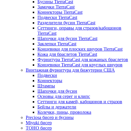
Бусины TierraCast
Замочки TierraCast
Коннекторы TierraCast
Подвески TierraCast
Разделители бусин TierraCast
Сеттинги, оправы для стразов/кабошонов
TierraCast
Шапочки для бусин TierraCast
Заклепки TierraCast
Концевики для плоских шнуров TierraCast
Кожа для браслетов TierraCast
Фурнитура TierraCast для кожаных браслетов
Концевики TierraCast для круглых шнуров
Винтажная фурнитура для бижутерии США
Подвески
Коннекторы
Штампы
Шапочки для бусин
Основы для серег и клипс
Сеттинги для камей, кабошонов и стразов
Бейлы и держатели
Колечки, пины, проволока
Preciosa бисер и бусины
Miyuki бисер
TOHO бисер