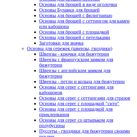
Основы для брошей в виде иголочки
Основы Булавки для брошей
Основы для брошей с филигранью
Основы для брошей с сеттингом для камеи
или кабошона
Основы для брошей с площадкой
Основы для брошей с петельками
Заготовки для значка
Основы для сережек (швензы, гвоздики)
Швензы - крючки для бижутерии
Швензы с французским замком для
бижутерии
Швензы с английским замком для
бижутерии
Швензы - петли и кольца для бижутерии
Основы для серег с сеттингами для
кабошонов
Основы для серег с сеттингами для стразов
Основы для серег с площадкой "сито"
Основы для серег с площадкой для
приклеивания
Основы для серег со штырьком для
полубусины
Пуссеты - гвоздики для бижутерии своими
руками