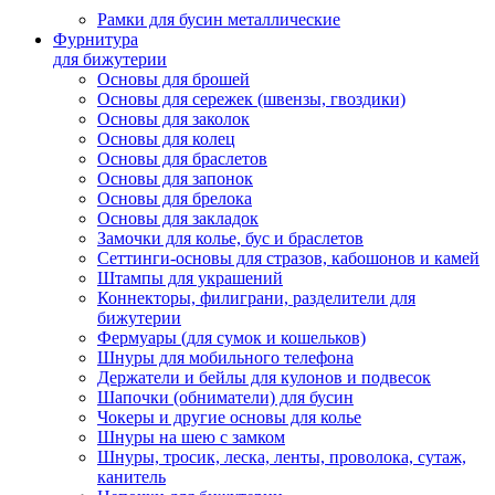
Рамки для бусин металлические
Фурнитура
для бижутерии
Основы для брошей
Основы для сережек (швензы, гвоздики)
Основы для заколок
Основы для колец
Основы для браслетов
Основы для запонок
Основы для брелока
Основы для закладок
Замочки для колье, бус и браслетов
Сеттинги-основы для стразов, кабошонов и камей
Штампы для украшений
Коннекторы, филиграни, разделители для
бижутерии
Фермуары (для сумок и кошельков)
Шнуры для мобильного телефона
Держатели и бейлы для кулонов и подвесок
Шапочки (обниматели) для бусин
Чокеры и другие основы для колье
Шнуры на шею с замком
Шнуры, тросик, леска, ленты, проволока, сутаж,
канитель