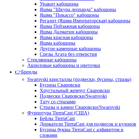
Унакит кабошоны
Яшма "Шкура леопарда" кабошоны
Яшма "Пикассо" кабошоны
Регалит (Яшма Императорская) кабошоны
Яшма Пейзажная кабошоны
Яшма Далматин кабошоны
Яшма красная кабошоны
Яшма кабошоны
Другие каменные кабошоны
Срезы Агата без отверстия
Стеклянные кабошоны
Акриловые кабошоны и цветочки
👉Бренды
Swarovski кристаллы (подвески, бусины, стразы)
Бусины Сваровски
Хрустальный жемчуг Сваровски
Подвески Сваровски/Swarovski
Тату со стразами
Стразы и камни Сваровски/Swarovski
Фурнитура TierraCast (США)
Бейлы TierraCast
Держатели TierraCast для подвесок и кулонов
Бусины буквы TierraCast с алфавитом и
словами