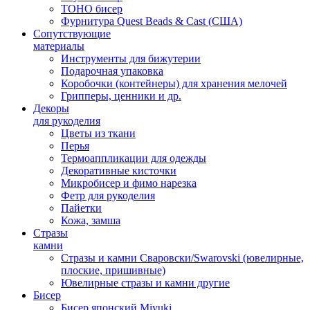
TOHO бисер
Фурнитура Quest Beads & Cast (США)
Сопутствующие
материалы
Инструменты для бижутерии
Подарочная упаковка
Коробочки (контейнеры) для хранения мелочей
Грипперы, ценники и др.
Декоры
для рукоделия
Цветы из ткани
Перья
Термоаппликации для одежды
Декоративные кисточки
Микробисер и фимо нарезка
Фетр для рукоделия
Пайетки
Кожа, замша
Стразы
камни
Стразы и камни Сваровски/Swarovski (ювелирные,
плоские, пришивные)
Ювелирные стразы и камни другие
Бисер
Бисер японский Miyuki