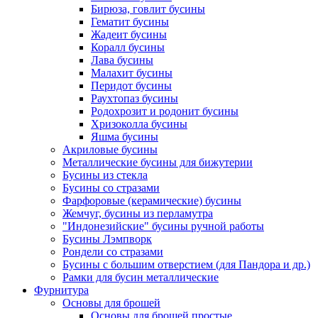
Бирюза, говлит бусины
Гематит бусины
Жадеит бусины
Коралл бусины
Лава бусины
Малахит бусины
Перидот бусины
Раухтопаз бусины
Родохрозит и родонит бусины
Хризоколла бусины
Яшма бусины
Акриловые бусины
Металлические бусины для бижутерии
Бусины из стекла
Бусины со стразами
Фарфоровые (керамические) бусины
Жемчуг, бусины из перламутра
"Индонезийские" бусины ручной работы
Бусины Лэмпворк
Рондели со стразами
Бусины с большим отверстием (для Пандора и др.)
Рамки для бусин металлические
Фурнитура
Основы для брошей
Основы для брошей простые