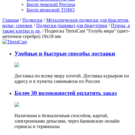
Бисер чешский Preciosa
Бисер японский TOHO
Главная
/
Подвески
/
Металлические подвески для браслетов,
колье, сережек
/
Подвески (шармы) для бижутерии
/
Птицы, а
также клетки и др,
/ Подвеска TierraCast "Голубь мира" (цвет-
античное серебро) 19х18 мм
Удобные и быстрые способы доставки
Доставка по всему миру почтой. Доставка курьером по
адресу и в пункты самовывоза по России
Более 30 возможностей оплатить заказ
Наличным и безналичным способом, картой,
электронными деньгами, через банковские онлайн
сервисы и терминалы