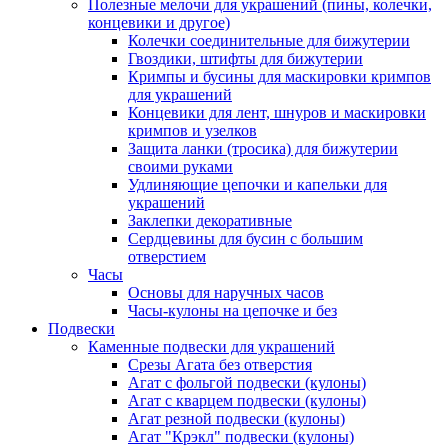
Полезные мелочи для украшений (пины, колечки,
концевики и другое)
Колечки соединительные для бижутерии
Гвоздики, штифты для бижутерии
Кримпы и бусины для маскировки кримпов
для украшений
Концевики для лент, шнуров и маскировки
кримпов и узелков
Защита ланки (тросика) для бижутерии
своими руками
Удлиняющие цепочки и капельки для
украшений
Заклепки декоративные
Сердцевины для бусин с большим
отверстием
Часы
Основы для наручных часов
Часы-кулоны на цепочке и без
Подвески
Каменные подвески для украшений
Срезы Агата без отверстия
Агат с фольгой подвески (кулоны)
Агат с кварцем подвески (кулоны)
Агат резной подвески (кулоны)
Агат "Крэкл" подвески (кулоны)