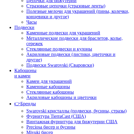
Цепочки для бижутерии
Стразовые цепочки (стразовые ленты)
Полезные мелочи для украшений (пины, колечки,
концевики и другое)
Часы
Подвески
Каменные подвески для украшений
Металлические подвески для браслетов, колье,
сережек
Стеклянные подвески и кулоны
Акриловые подвески (листики, цветочки и
другие)
Подвески Swarovski (Сваровски)
Кабошоны
и камеи
Камеи для украшений
Каменные кабошоны
Стеклянные кабошоны
Акриловые кабошоны и цветочки
👉Бренды
Swarovski кристаллы (подвески, бусины, стразы)
Фурнитура TierraCast (США)
Винтажная фурнитура для бижутерии США
Preciosa бисер и бусины
Miyuki бисер