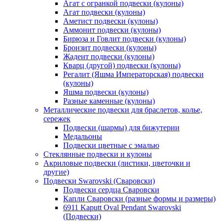
Агат с огранкой подвески (кулоны)
Агат подвески (кулоны)
Аметист подвески (кулоны)
Аммонит подвески (кулоны)
Бирюза и Говлит подвески (кулоны)
Бронзит подвески (кулоны)
Жадеит подвески (кулоны)
Кварц (другой) подвески (кулоны)
Регалит (Яшма Императорская) подвески
(кулоны)
Яшма подвески (кулоны)
Разные каменные (кулоны)
Металлические подвески для браслетов, колье,
сережек
Подвески (шармы) для бижутерии
Медальоны
Подвески цветные с эмалью
Стеклянные подвески и кулоны
Акриловые подвески (листики, цветочки и
другие)
Подвески Swarovski (Сваровски)
Подвески сердца Сваровски
Капли Сваровски (разные формы и размеры)
6911 Kaputt Oval Pendant Swarovski
(Подвески)