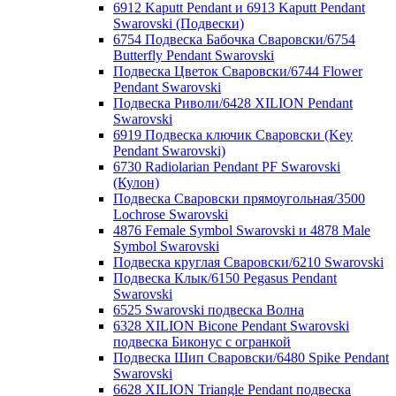
6912 Kaputt Pendant и 6913 Kaputt Pendant
Swarovski (Подвески)
6754 Подвеска Бабочка Сваровски/6754
Butterfly Pendant Swarovski
Подвеска Цветок Сваровски/6744 Flower
Pendant Swarovski
Подвеска Риволи/6428 XILION Pendant
Swarovski
6919 Подвеска ключик Сваровски (Key
Pendant Swarovski)
6730 Radiolarian Pendant PF Swarovski
(Кулон)
Подвеска Сваровски прямоугольная/3500
Lochrose Swarovski
4876 Female Symbol Swarovski и 4878 Male
Symbol Swarovski
Подвеска круглая Сваровски/6210 Swarovski
Подвеска Клык/6150 Pegasus Pendant
Swarovski
6525 Swarovski подвеска Волна
6328 XILION Bicone Pendant Swarovski
подвеска Биконус c огранкой
Подвеска Шип Сваровски/6480 Spike Pendant
Swarovski
6628 XILION Triangle Pendant подвеска