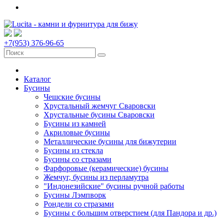
+7(953) 376-96-65
Каталог
Бусины
Чешские бусины
Хрустальный жемчуг Сваровски
Хрустальные бусины Сваровски
Бусины из камней
Акриловые бусины
Металлические бусины для бижутерии
Бусины из стекла
Бусины со стразами
Фарфоровые (керамические) бусины
Жемчуг, бусины из перламутра
"Индонезийские" бусины ручной работы
Бусины Лэмпворк
Рондели со стразами
Бусины с большим отверстием (для Пандора и др.)