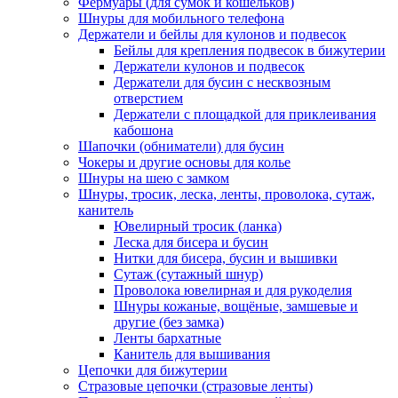
Фермуары (для сумок и кошельков)
Шнуры для мобильного телефона
Держатели и бейлы для кулонов и подвесок
Бейлы для крепления подвесок в бижутерии
Держатели кулонов и подвесок
Держатели для бусин с несквозным
отверстием
Держатели с площадкой для приклеивания
кабошона
Шапочки (обниматели) для бусин
Чокеры и другие основы для колье
Шнуры на шею с замком
Шнуры, тросик, леска, ленты, проволока, сутаж,
канитель
Ювелирный тросик (ланка)
Леска для бисера и бусин
Нитки для бисера, бусин и вышивки
Сутаж (сутажный шнур)
Проволока ювелирная и для рукоделия
Шнуры кожаные, вощёные, замшевые и
другие (без замка)
Ленты бархатные
Канитель для вышивания
Цепочки для бижутерии
Стразовые цепочки (стразовые ленты)