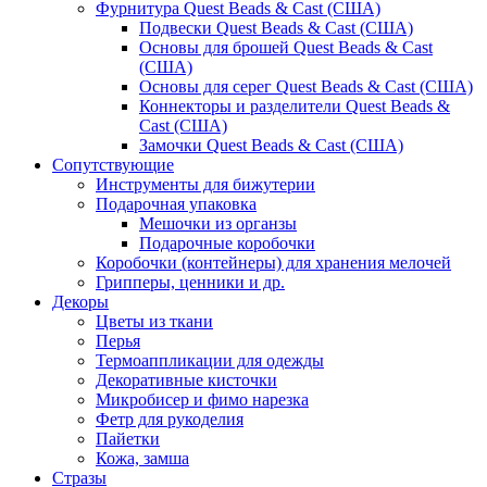
Фурнитура Quest Beads & Cast (США)
Подвески Quest Beads & Cast (США)
Основы для брошей Quest Beads & Cast
(США)
Основы для серег Quest Beads & Cast (США)
Коннекторы и разделители Quest Beads &
Cast (США)
Замочки Quest Beads & Cast (США)
Сопутствующие
Инструменты для бижутерии
Подарочная упаковка
Мешочки из органзы
Подарочные коробочки
Коробочки (контейнеры) для хранения мелочей
Грипперы, ценники и др.
Декоры
Цветы из ткани
Перья
Термоаппликации для одежды
Декоративные кисточки
Микробисер и фимо нарезка
Фетр для рукоделия
Пайетки
Кожа, замша
Стразы