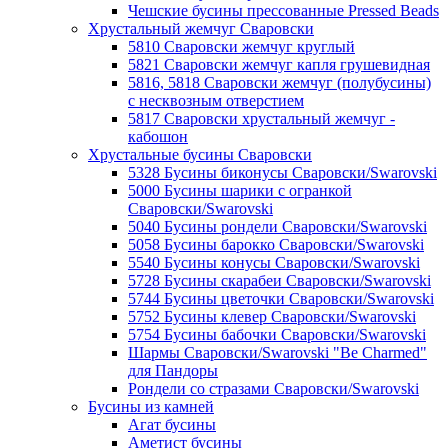
Чешские бусины прессованные Pressed Beads
Хрустальный жемчуг Сваровски
5810 Сваровски жемчуг круглый
5821 Сваровски жемчуг капля грушевидная
5816, 5818 Сваровски жемчуг (полубусины)
с несквозным отверстием
5817 Сваровски хрустальный жемчуг -
кабошон
Хрустальные бусины Сваровски
5328 Бусины биконусы Сваровски/Swarovski
5000 Бусины шарики с огранкой
Сваровски/Swarovski
5040 Бусины рондели Сваровски/Swarovski
5058 Бусины барокко Сваровски/Swarovski
5540 Бусины конусы Сваровски/Swarovski
5728 Бусины скарабеи Сваровски/Swarovski
5744 Бусины цветочки Сваровски/Swarovski
5752 Бусины клевер Сваровски/Swarovski
5754 Бусины бабочки Сваровски/Swarovski
Шармы Сваровски/Swarovski "Be Charmed"
для Пандоры
Рондели со стразами Сваровски/Swarovski
Бусины из камней
Агат бусины
Аметист бусины