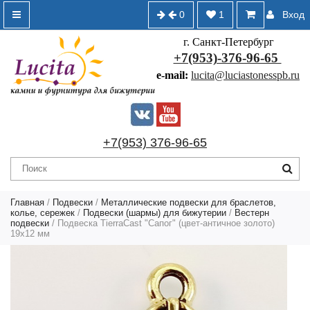
0
1
Вход
г. Санкт-Петербург
+7(953)-376-96-65
e-mail:
lucita@luciastonesspb.ru
+7(953) 376-96-65
Главная
/
Подвески
/
Металлические подвески для браслетов,
колье, сережек
/
Подвески (шармы) для бижутерии
/
Вестерн
подвески
/ Подвеска TierraCast "Сапог" (цвет-античное золото)
19х12 мм