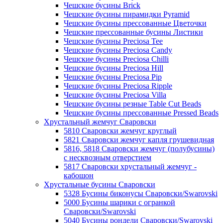
Чешские бусины Brick
Чешские бусины пирамидки Pyramid
Чешские бусины прессованные Цветочки
Чешские прессованные бусины Листики
Чешские бусины Preciosa Tee
Чешские бусины Preciosa Candy
Чешские бусины Preciosa Chilli
Чешские бусины Preciosa Hill
Чешские бусины Preciosa Pip
Чешские бусины Preciosa Ripple
Чешские бусины Preciosa Villa
Чешские бусины резные Table Cut Beads
Чешские бусины прессованные Pressed Beads
Хрустальный жемчуг Сваровски
5810 Сваровски жемчуг круглый
5821 Сваровски жемчуг капля грушевидная
5816, 5818 Сваровски жемчуг (полубусины)
с несквозным отверстием
5817 Сваровски хрустальный жемчуг -
кабошон
Хрустальные бусины Сваровски
5328 Бусины биконусы Сваровски/Swarovski
5000 Бусины шарики с огранкой
Сваровски/Swarovski
5040 Бусины рондели Сваровски/Swarovski