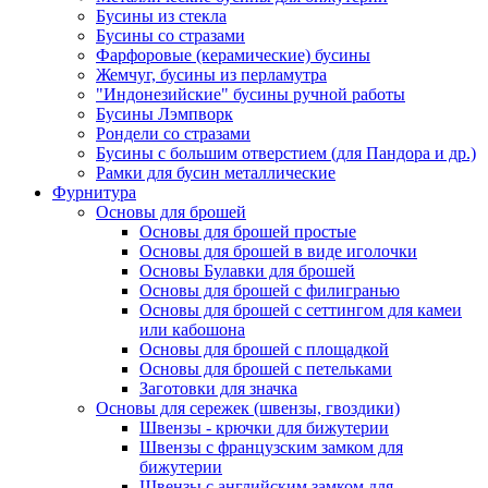
Бусины из стекла
Бусины со стразами
Фарфоровые (керамические) бусины
Жемчуг, бусины из перламутра
"Индонезийские" бусины ручной работы
Бусины Лэмпворк
Рондели со стразами
Бусины с большим отверстием (для Пандора и др.)
Рамки для бусин металлические
Фурнитура
Основы для брошей
Основы для брошей простые
Основы для брошей в виде иголочки
Основы Булавки для брошей
Основы для брошей с филигранью
Основы для брошей с сеттингом для камеи
или кабошона
Основы для брошей с площадкой
Основы для брошей с петельками
Заготовки для значка
Основы для сережек (швензы, гвоздики)
Швензы - крючки для бижутерии
Швензы с французским замком для
бижутерии
Швензы с английским замком для