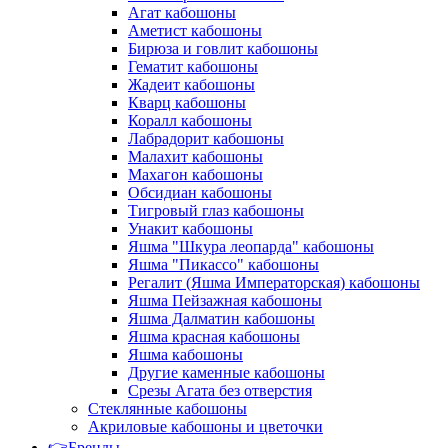
Агат кабошоны
Аметист кабошоны
Бирюза и говлит кабошоны
Гематит кабошоны
Жадеит кабошоны
Кварц кабошоны
Коралл кабошоны
Лабрадорит кабошоны
Малахит кабошоны
Махагон кабошоны
Обсидиан кабошоны
Тигровый глаз кабошоны
Унакит кабошоны
Яшма "Шкура леопарда" кабошоны
Яшма "Пикассо" кабошоны
Регалит (Яшма Императорская) кабошоны
Яшма Пейзажная кабошоны
Яшма Далматин кабошоны
Яшма красная кабошоны
Яшма кабошоны
Другие каменные кабошоны
Срезы Агата без отверстия
Стеклянные кабошоны
Акриловые кабошоны и цветочки
👉Бренды