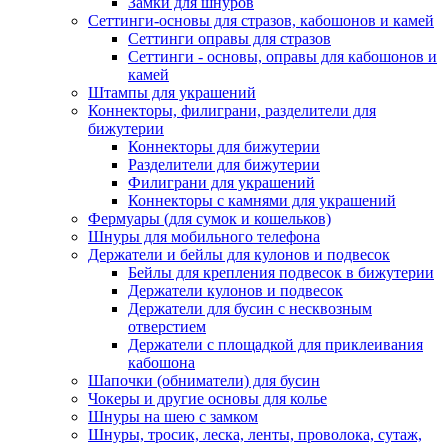
Замки для шнуров
Сеттинги-основы для стразов, кабошонов и камей
Сеттинги оправы для стразов
Сеттинги - основы, оправы для кабошонов и
камей
Штампы для украшений
Коннекторы, филиграни, разделители для
бижутерии
Коннекторы для бижутерии
Разделители для бижутерии
Филиграни для украшений
Коннекторы с камнями для украшений
Фермуары (для сумок и кошельков)
Шнуры для мобильного телефона
Держатели и бейлы для кулонов и подвесок
Бейлы для крепления подвесок в бижутерии
Держатели кулонов и подвесок
Держатели для бусин с несквозным
отверстием
Держатели с площадкой для приклеивания
кабошона
Шапочки (обниматели) для бусин
Чокеры и другие основы для колье
Шнуры на шею с замком
Шнуры, тросик, леска, ленты, проволока, сутаж,