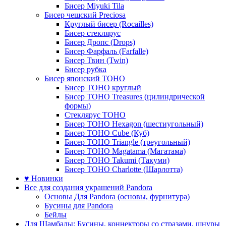
Бисер Miyuki Tila
Бисер чешский Preciosa
Круглый бисер (Rocailles)
Бисер стеклярус
Бисер Дропс (Drops)
Бисер Фарфаль (Farfalle)
Бисер Твин (Twin)
Бисер рубка
Бисер японский TOHO
Бисер TOHO круглый
Бисер TOHO Treasures (цилиндрической
формы)
Стеклярус TOHO
Бисер TOHO Hexagon (шестиугольный)
Бисер TOHO Cube (Куб)
Бисер TOHO Triangle (треугольный)
Бисер TOHO Magatama (Магатама)
Бисер TOHO Takumi (Такуми)
Бисер TOHO Charlotte (Шарлотта)
♥ Новинки
Все для создания украшений Pandora
Основы Для Pandora (основы, фурнитура)
Бусины для Pandora
Бейлы
Для Шамбалы: Бусины, коннекторы со стразами, шнуры