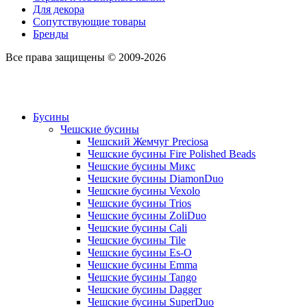
Для декора
Сопутствующие товары
Бренды
Все права защищены © 2009-2026
Бусины
Чешские бусины
Чешский Жемчуг Preciosa
Чешские бусины Fire Polished Beads
Чешские бусины Микс
Чешские бусины DiamonDuo
Чешские бусины Vexolo
Чешские бусины Trios
Чешские бусины ZoliDuo
Чешские бусины Cali
Чешские бусины Tile
Чешские бусины Es-O
Чешские бусины Emma
Чешские бусины Tango
Чешские бусины Dagger
Чешские бусины SuperDuo