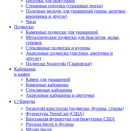
Цепочки для бижутерии
Стразовые цепочки (стразовые ленты)
Полезные мелочи для украшений (пины, колечки,
концевики и другое)
Часы
Подвески
Каменные подвески для украшений
Металлические подвески для браслетов, колье,
сережек
Стеклянные подвески и кулоны
Акриловые подвески (листики, цветочки и
другие)
Подвески Swarovski (Сваровски)
Кабошоны
и камеи
Камеи для украшений
Каменные кабошоны
Стеклянные кабошоны
Акриловые кабошоны и цветочки
👉Бренды
Swarovski кристаллы (подвески, бусины, стразы)
Фурнитура TierraCast (США)
Винтажная фурнитура для бижутерии США
Preciosa бисер и бусины
Miyuki бисер