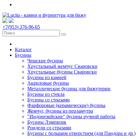
+7(953) 376-96-65
Каталог
Бусины
Чешские бусины
Хрустальный жемчуг Сваровски
Хрустальные бусины Сваровски
Бусины из камней
Акриловые бусины
Металлические бусины для бижутерии
Бусины из стекла
Бусины со стразами
Фарфоровые (керамические) бусины
Жемчуг, бусины из перламутра
"Индонезийские" бусины ручной работы
Бусины Лэмпворк
Рондели со стразами
Бусины с большим отверстием (для Пандора и др.)