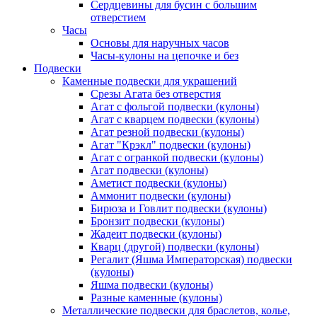
Сердцевины для бусин с большим
отверстием
Часы
Основы для наручных часов
Часы-кулоны на цепочке и без
Подвески
Каменные подвески для украшений
Срезы Агата без отверстия
Агат с фольгой подвески (кулоны)
Агат с кварцем подвески (кулоны)
Агат резной подвески (кулоны)
Агат "Крэкл" подвески (кулоны)
Агат с огранкой подвески (кулоны)
Агат подвески (кулоны)
Аметист подвески (кулоны)
Аммонит подвески (кулоны)
Бирюза и Говлит подвески (кулоны)
Бронзит подвески (кулоны)
Жадеит подвески (кулоны)
Кварц (другой) подвески (кулоны)
Регалит (Яшма Императорская) подвески
(кулоны)
Яшма подвески (кулоны)
Разные каменные (кулоны)
Металлические подвески для браслетов, колье,