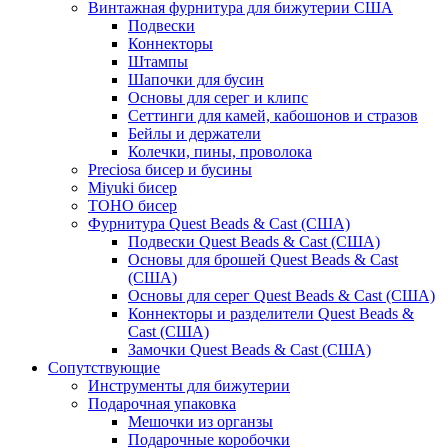
Винтажная фурнитура для бижутерии США
Подвески
Коннекторы
Штампы
Шапочки для бусин
Основы для серег и клипс
Сеттинги для камей, кабошонов и стразов
Бейлы и держатели
Колечки, пины, проволока
Preciosa бисер и бусины
Miyuki бисер
TOHO бисер
Фурнитура Quest Beads & Cast (США)
Подвески Quest Beads & Cast (США)
Основы для брошей Quest Beads & Cast
(США)
Основы для серег Quest Beads & Cast (США)
Коннекторы и разделители Quest Beads &
Cast (США)
Замочки Quest Beads & Cast (США)
Сопутствующие
Инструменты для бижутерии
Подарочная упаковка
Мешочки из органзы
Подарочные коробочки