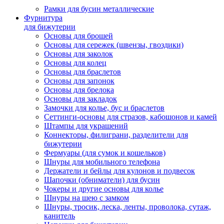
Рамки для бусин металлические
Фурнитура
для бижутерии
Основы для брошей
Основы для сережек (швензы, гвоздики)
Основы для заколок
Основы для колец
Основы для браслетов
Основы для запонок
Основы для брелока
Основы для закладок
Замочки для колье, бус и браслетов
Сеттинги-основы для стразов, кабошонов и камей
Штампы для украшений
Коннекторы, филиграни, разделители для
бижутерии
Фермуары (для сумок и кошельков)
Шнуры для мобильного телефона
Держатели и бейлы для кулонов и подвесок
Шапочки (обниматели) для бусин
Чокеры и другие основы для колье
Шнуры на шею с замком
Шнуры, тросик, леска, ленты, проволока, сутаж,
канитель