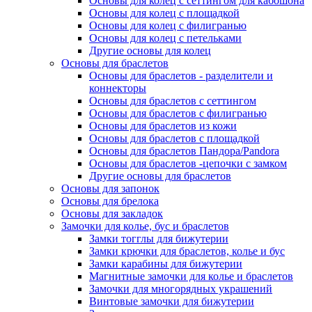
Основы для колец с сеттингом для кабошона
Основы для колец с площадкой
Основы для колец с филигранью
Основы для колец с петельками
Другие основы для колец
Основы для браслетов
Основы для браслетов - разделители и
коннекторы
Основы для браслетов с сеттингом
Основы для браслетов с филигранью
Основы для браслетов из кожи
Основы для браслетов с площадкой
Основы для браслетов Пандора/Pandora
Основы для браслетов -цепочки с замком
Другие основы для браслетов
Основы для запонок
Основы для брелока
Основы для закладок
Замочки для колье, бус и браслетов
Замки тогглы для бижутерии
Замки крючки для браслетов, колье и бус
Замки карабины для бижутерии
Магнитные замочки для колье и браслетов
Замочки для многорядных украшений
Винтовые замочки для бижутерии