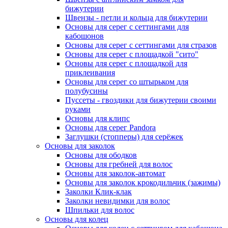
бижутерии
Швензы - петли и кольца для бижутерии
Основы для серег с сеттингами для
кабошонов
Основы для серег с сеттингами для стразов
Основы для серег с площадкой "сито"
Основы для серег с площадкой для
приклеивания
Основы для серег со штырьком для
полубусины
Пуссеты - гвоздики для бижутерии своими
руками
Основы для клипс
Основы для серег Pandora
Заглушки (стопперы) для серёжек
Основы для заколок
Основы для ободков
Основы для гребней для волос
Основы для заколок-автомат
Основы для заколок крокодильчик (зажимы)
Заколки Клик-клак
Заколки невидимки для волос
Шпильки для волос
Основы для колец