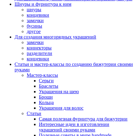
Шнуры и фурнитура к ним
шнуры
концевики
замочки
бусины
другое
Для создания многорядных украшений
замочки
коннекторы
разделители
концевики
Статьи и мастер-классы по созданию бижутерии своими
руками
Мастер-классы
Серьги
Браслеты
Украшения на шею
Броши
Кольца
Украшения для волос
Статьи
Самая полезная фурнитура для бижутерии
Интересные идеи в изготовлении
украшений своими руками
Полезные советы в мире handmade