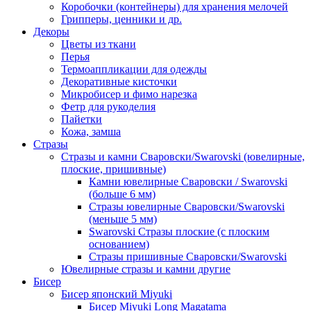
Коробочки (контейнеры) для хранения мелочей
Грипперы, ценники и др.
Декоры
Цветы из ткани
Перья
Термоаппликации для одежды
Декоративные кисточки
Микробисер и фимо нарезка
Фетр для рукоделия
Пайетки
Кожа, замша
Стразы
Стразы и камни Сваровски/Swarovski (ювелирные,
плоские, пришивные)
Камни ювелирные Сваровски / Swarovski
(больше 6 мм)
Стразы ювелирные Сваровски/Swarovski
(меньше 5 мм)
Swarovski Стразы плоские (с плоским
основанием)
Стразы пришивные Сваровски/Swarovski
Ювелирные стразы и камни другие
Бисер
Бисер японский Miyuki
Бисер Miyuki Long Magatama