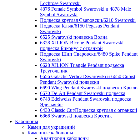
Lochrose Swarovski
4876 Female Symbol Swarovski и 4878 Male
Symbol Swarovski
Подвеска круглая Сваровски/6210 Swarovski
Подвеска Клык/6150 Pegasus Pendant
Swarovski
6525 Swarovski подвеска Волна
6328 XILION Bicone Pendant Swarovski
подвеска Биконус c огранкой
Подвеска Шип Сваровски/6480 Spike Pendant
Swarovski
6628 XILION Triangle Pendant подвеска
Треугольник
6656 Galactic Vertical Swarovski и 6650 Cubist
Pendant Swarovski подвески
6690 Wing Pendant Swarovski подвеска Крыло
6670 De-Art Pendant Swarovski подвеска
6748 Edelweiss Pendant Swarovski подвеска
Эдельвейс
6430 Classic Cut/Подвеска круглая с огранкой
6866 Swarovski подвеска Крестик
Кабошоны
Камеи для украшений
Каменные кабошоны
Авантюрин кабошоны