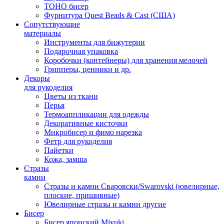
TOHO бисер
Фурнитура Quest Beads & Cast (США)
Сопутствующие
материалы
Инструменты для бижутерии
Подарочная упаковка
Коробочки (контейнеры) для хранения мелочей
Грипперы, ценники и др.
Декоры
для рукоделия
Цветы из ткани
Перья
Термоаппликации для одежды
Декоративные кисточки
Микробисер и фимо нарезка
Фетр для рукоделия
Пайетки
Кожа, замша
Стразы
камни
Стразы и камни Сваровски/Swarovski (ювелирные,
плоские, пришивные)
Ювелирные стразы и камни другие
Бисер
Бисер японский Miyuki