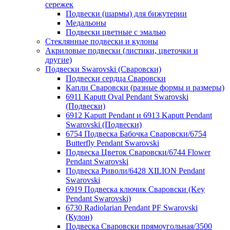
сережек
Подвески (шармы) для бижутерии
Медальоны
Подвески цветные с эмалью
Стеклянные подвески и кулоны
Акриловые подвески (листики, цветочки и
другие)
Подвески Swarovski (Сваровски)
Подвески сердца Сваровски
Капли Сваровски (разные формы и размеры)
6911 Kaputt Oval Pendant Swarovski
(Подвески)
6912 Kaputt Pendant и 6913 Kaputt Pendant
Swarovski (Подвески)
6754 Подвеска Бабочка Сваровски/6754
Butterfly Pendant Swarovski
Подвеска Цветок Сваровски/6744 Flower
Pendant Swarovski
Подвеска Риволи/6428 XILION Pendant
Swarovski
6919 Подвеска ключик Сваровски (Key
Pendant Swarovski)
6730 Radiolarian Pendant PF Swarovski
(Кулон)
Подвеска Сваровски прямоугольная/3500