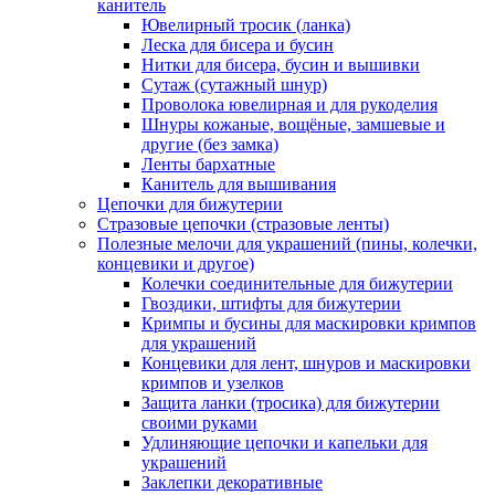
канитель
Ювелирный тросик (ланка)
Леска для бисера и бусин
Нитки для бисера, бусин и вышивки
Сутаж (сутажный шнур)
Проволока ювелирная и для рукоделия
Шнуры кожаные, вощёные, замшевые и
другие (без замка)
Ленты бархатные
Канитель для вышивания
Цепочки для бижутерии
Стразовые цепочки (стразовые ленты)
Полезные мелочи для украшений (пины, колечки,
концевики и другое)
Колечки соединительные для бижутерии
Гвоздики, штифты для бижутерии
Кримпы и бусины для маскировки кримпов
для украшений
Концевики для лент, шнуров и маскировки
кримпов и узелков
Защита ланки (тросика) для бижутерии
своими руками
Удлиняющие цепочки и капельки для
украшений
Заклепки декоративные