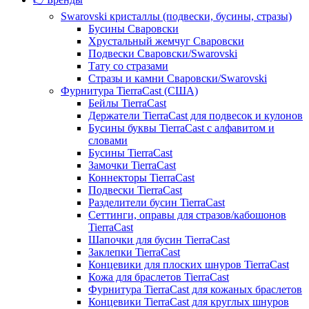
Swarovski кристаллы (подвески, бусины, стразы)
Бусины Сваровски
Хрустальный жемчуг Сваровски
Подвески Сваровски/Swarovski
Тату со стразами
Стразы и камни Сваровски/Swarovski
Фурнитура TierraCast (США)
Бейлы TierraCast
Держатели TierraCast для подвесок и кулонов
Бусины буквы TierraCast с алфавитом и
словами
Бусины TierraCast
Замочки TierraCast
Коннекторы TierraCast
Подвески TierraCast
Разделители бусин TierraCast
Сеттинги, оправы для стразов/кабошонов
TierraCast
Шапочки для бусин TierraCast
Заклепки TierraCast
Концевики для плоских шнуров TierraCast
Кожа для браслетов TierraCast
Фурнитура TierraCast для кожаных браслетов
Концевики TierraCast для круглых шнуров