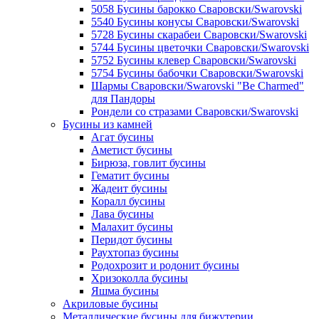
5058 Бусины барокко Сваровски/Swarovski
5540 Бусины конусы Сваровски/Swarovski
5728 Бусины скарабеи Сваровски/Swarovski
5744 Бусины цветочки Сваровски/Swarovski
5752 Бусины клевер Сваровски/Swarovski
5754 Бусины бабочки Сваровски/Swarovski
Шармы Сваровски/Swarovski "Be Charmed"
для Пандоры
Рондели со стразами Сваровски/Swarovski
Бусины из камней
Агат бусины
Аметист бусины
Бирюза, говлит бусины
Гематит бусины
Жадеит бусины
Коралл бусины
Лава бусины
Малахит бусины
Перидот бусины
Раухтопаз бусины
Родохрозит и родонит бусины
Хризоколла бусины
Яшма бусины
Акриловые бусины
Металлические бусины для бижутерии