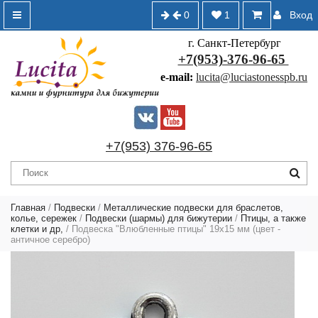
0
1
Вход
г. Санкт-Петербург
+7(953)-376-96-65
e-mail:
lucita@luciastonesspb.ru
+7(953) 376-96-65
Главная
/
Подвески
/
Металлические подвески для браслетов,
колье, сережек
/
Подвески (шармы) для бижутерии
/
Птицы, а также
клетки и др,
/ Подвеска "Влюбленные птицы" 19х15 мм (цвет -
античное серебро)