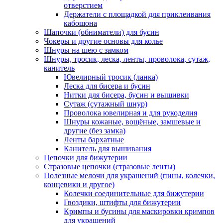
отверстием
Держатели с площадкой для приклеивания
кабошона
Шапочки (обниматели) для бусин
Чокеры и другие основы для колье
Шнуры на шею с замком
Шнуры, тросик, леска, ленты, проволока, сутаж,
канитель
Ювелирный тросик (ланка)
Леска для бисера и бусин
Нитки для бисера, бусин и вышивки
Сутаж (сутажный шнур)
Проволока ювелирная и для рукоделия
Шнуры кожаные, вощёные, замшевые и
другие (без замка)
Ленты бархатные
Канитель для вышивания
Цепочки для бижутерии
Стразовые цепочки (стразовые ленты)
Полезные мелочи для украшений (пины, колечки,
концевики и другое)
Колечки соединительные для бижутерии
Гвоздики, штифты для бижутерии
Кримпы и бусины для маскировки кримпов
для украшений