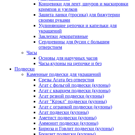
Концевики для лент, шнуров и маскировки
кримпов и узелков
Защита ланки (тросика) для бижутерии
своими руками
Удлиняющие цепочки и капельки для
украшений
Заклепки декоративные
Сердцевины для бусин с большим
отверстием
Часы
Основы для наручных часов
Часы-кулоны на цепочке и без
Подвески
Каменные подвески для украшений
Срезы Агата без отверстия
Агат с фольгой подвески (кулоны)
Агат с кварцем подвески (кулоны)
Агат резной подвески (кулоны)
Агат "Крэкл" подвески (кулоны)
Агат с огранкой подвески (кулоны)
Агат подвески (кулоны)
Аметист подвески (кулоны)
Аммонит подвески (кулоны)
Бирюза и Говлит подвески (кулоны)
Бронзит подвески (кулоны)