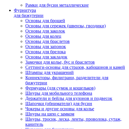
Рамки для бусин металлические
Фурнитура
для бижутерии
Основы для брошей
Основы для сережек (швензы, гвоздики)
Основы для заколок
Основы для колец
Основы для браслетов
Основы для запонок
Основы для брелока
Основы для закладок
Замочки для колье, бус и браслетов
Сеттинги-основы для стразов, кабошонов и камей
Штампы для украшений
Коннекторы, филиграни, разделители для
бижутерии
Фермуары (для сумок и кошельков)
Шнуры для мобильного телефона
Держатели и бейлы для кулонов и подвесок
Шапочки (обниматели) для бусин
Чокеры и другие основы для колье
Шнуры на шею с замком
Шнуры, тросик, леска, ленты, проволока, сутаж,
канитель