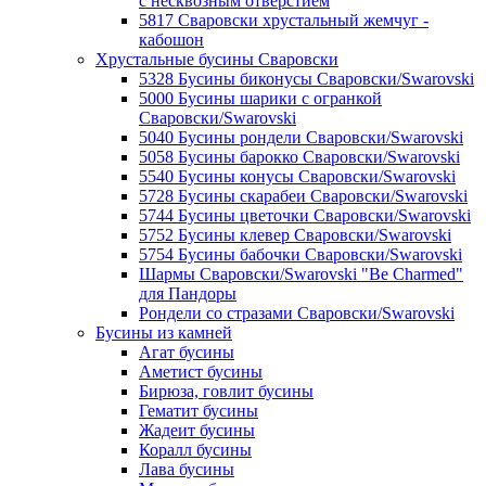
с несквозным отверстием
5817 Сваровски хрустальный жемчуг -
кабошон
Хрустальные бусины Сваровски
5328 Бусины биконусы Сваровски/Swarovski
5000 Бусины шарики с огранкой
Сваровски/Swarovski
5040 Бусины рондели Сваровски/Swarovski
5058 Бусины барокко Сваровски/Swarovski
5540 Бусины конусы Сваровски/Swarovski
5728 Бусины скарабеи Сваровски/Swarovski
5744 Бусины цветочки Сваровски/Swarovski
5752 Бусины клевер Сваровски/Swarovski
5754 Бусины бабочки Сваровски/Swarovski
Шармы Сваровски/Swarovski "Be Charmed"
для Пандоры
Рондели со стразами Сваровски/Swarovski
Бусины из камней
Агат бусины
Аметист бусины
Бирюза, говлит бусины
Гематит бусины
Жадеит бусины
Коралл бусины
Лава бусины