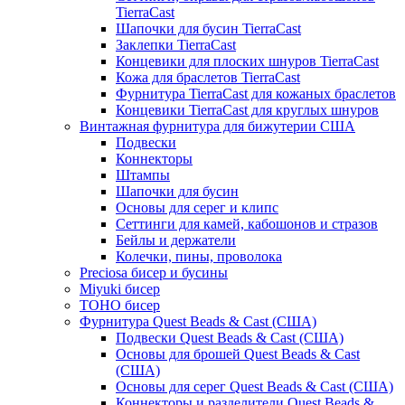
TierraCast
Шапочки для бусин TierraCast
Заклепки TierraCast
Концевики для плоских шнуров TierraCast
Кожа для браслетов TierraCast
Фурнитура TierraCast для кожаных браслетов
Концевики TierraCast для круглых шнуров
Винтажная фурнитура для бижутерии США
Подвески
Коннекторы
Штампы
Шапочки для бусин
Основы для серег и клипс
Сеттинги для камей, кабошонов и стразов
Бейлы и держатели
Колечки, пины, проволока
Preciosa бисер и бусины
Miyuki бисер
TOHO бисер
Фурнитура Quest Beads & Cast (США)
Подвески Quest Beads & Cast (США)
Основы для брошей Quest Beads & Cast
(США)
Основы для серег Quest Beads & Cast (США)
Коннекторы и разделители Quest Beads &