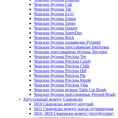
Чешские бусины Cali
Чешские бусины Tile
Чешские бусины Es-O
Чешские бусины Emma
Чешские бусины Tango
Чешские бусины Dagger
Чешские бусины SuperDuo
Чешские бусины Brick
Чешские бусины пирамидки Pyramid
Чешские бусины прессованные Цветочки
Чешские прессованные бусины Листики
Чешские бусины Preciosa Tee
Чешские бусины Preciosa Candy
Чешские бусины Preciosa Chilli
Чешские бусины Preciosa Hill
Чешские бусины Preciosa Pip
Чешские бусины Preciosa Ripple
Чешские бусины Preciosa Villa
Чешские бусины резные Table Cut Beads
Чешские бусины прессованные Pressed Beads
Хрустальный жемчуг Сваровски
5810 Сваровски жемчуг круглый
5821 Сваровски жемчуг капля грушевидная
5816, 5818 Сваровски жемчуг (полубусины)