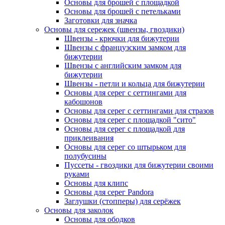
Основы для брошей с площадкой
Основы для брошей с петельками
Заготовки для значка
Основы для сережек (швензы, гвоздики)
Швензы - крючки для бижутерии
Швензы с французским замком для
бижутерии
Швензы с английским замком для
бижутерии
Швензы - петли и кольца для бижутерии
Основы для серег с сеттингами для
кабошонов
Основы для серег с сеттингами для стразов
Основы для серег с площадкой "сито"
Основы для серег с площадкой для
приклеивания
Основы для серег со штырьком для
полубусины
Пуссеты - гвоздики для бижутерии своими
руками
Основы для клипс
Основы для серег Pandora
Заглушки (стопперы) для серёжек
Основы для заколок
Основы для ободков