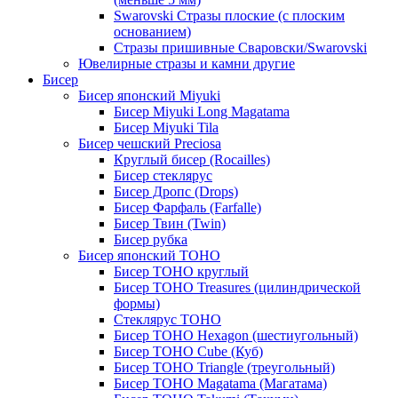
Swarovski Стразы плоские (с плоским
основанием)
Стразы пришивные Сваровски/Swarovski
Ювелирные стразы и камни другие
Бисер
Бисер японский Miyuki
Бисер Miyuki Long Magatama
Бисер Miyuki Tila
Бисер чешский Preciosa
Круглый бисер (Rocailles)
Бисер стеклярус
Бисер Дропс (Drops)
Бисер Фарфаль (Farfalle)
Бисер Твин (Twin)
Бисер рубка
Бисер японский TOHO
Бисер TOHO круглый
Бисер TOHO Treasures (цилиндрической
формы)
Стеклярус TOHO
Бисер TOHO Hexagon (шестиугольный)
Бисер TOHO Cube (Куб)
Бисер TOHO Triangle (треугольный)
Бисер TOHO Magatama (Магатама)