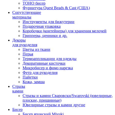
TOHO бисер
Фурнитура Quest Beads & Cast (США)
Сопутствующие
материалы
Инструменты для бижутерии
Подарочная упаковка
Коробочки (контейнеры) для хранения мелочей
Грипперы, ценники и др.
Декоры
для рукоделия
Цветы из ткани
Перья
Термоаппликации для одежды
Декоративные кисточки
Микробисер и фимо нарезка
Фетр для рукоделия
Пайетки
Кожа, замша
Стразы
камни
Стразы и камни Сваровски/Swarovski (ювелирные,
плоские, пришивные)
Ювелирные стразы и камни другие
Бисер
Бисер японский Miyuki