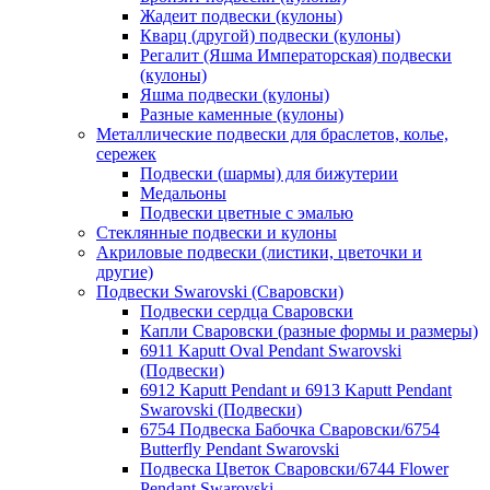
Жадеит подвески (кулоны)
Кварц (другой) подвески (кулоны)
Регалит (Яшма Императорская) подвески
(кулоны)
Яшма подвески (кулоны)
Разные каменные (кулоны)
Металлические подвески для браслетов, колье,
сережек
Подвески (шармы) для бижутерии
Медальоны
Подвески цветные с эмалью
Стеклянные подвески и кулоны
Акриловые подвески (листики, цветочки и
другие)
Подвески Swarovski (Сваровски)
Подвески сердца Сваровски
Капли Сваровски (разные формы и размеры)
6911 Kaputt Oval Pendant Swarovski
(Подвески)
6912 Kaputt Pendant и 6913 Kaputt Pendant
Swarovski (Подвески)
6754 Подвеска Бабочка Сваровски/6754
Butterfly Pendant Swarovski
Подвеска Цветок Сваровски/6744 Flower
Pendant Swarovski