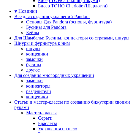
Бисер TOHO Takumi (Такуми)
Бисер TOHO Charlotte (Шарлотта)
♥ Новинки
Все для создания украшений Pandora
Основы Для Pandora (основы, фурнитура)
Бусины для Pandora
Бейлы
Для Шамбалы: Бусины, коннекторы со стразами, шнуры
Шнуры и фурнитура к ним
шнуры
концевики
замочки
бусины
другое
Для создания многорядных украшений
замочки
коннекторы
разделители
концевики
Статьи и мастер-классы по созданию бижутерии своими
руками
Мастер-классы
Серьги
Браслеты
Украшения на шею