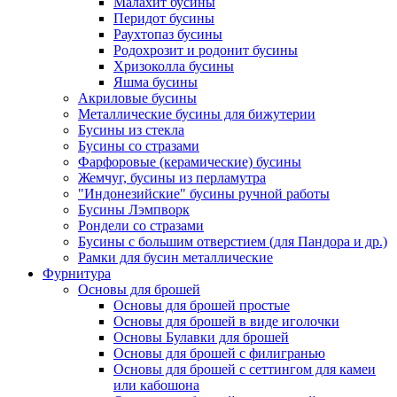
Малахит бусины
Перидот бусины
Раухтопаз бусины
Родохрозит и родонит бусины
Хризоколла бусины
Яшма бусины
Акриловые бусины
Металлические бусины для бижутерии
Бусины из стекла
Бусины со стразами
Фарфоровые (керамические) бусины
Жемчуг, бусины из перламутра
"Индонезийские" бусины ручной работы
Бусины Лэмпворк
Рондели со стразами
Бусины с большим отверстием (для Пандора и др.)
Рамки для бусин металлические
Фурнитура
Основы для брошей
Основы для брошей простые
Основы для брошей в виде иголочки
Основы Булавки для брошей
Основы для брошей с филигранью
Основы для брошей с сеттингом для камеи
или кабошона