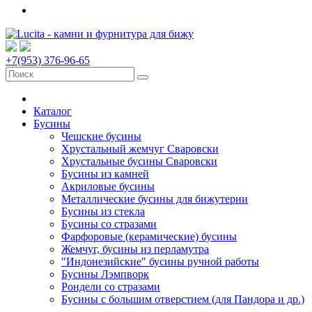
+7(953) 376-96-65
Каталог
Бусины
Чешские бусины
Хрустальный жемчуг Сваровски
Хрустальные бусины Сваровски
Бусины из камней
Акриловые бусины
Металлические бусины для бижутерии
Бусины из стекла
Бусины со стразами
Фарфоровые (керамические) бусины
Жемчуг, бусины из перламутра
"Индонезийские" бусины ручной работы
Бусины Лэмпворк
Рондели со стразами
Бусины с большим отверстием (для Пандора и др.)