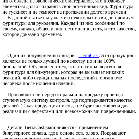
изготовлена из экологических материалов, что позволяет
элементам долго сохранять свой эстетичный вид. Фурнитура
не тускнеет и не темнеет на протяжении долгого времени.
В данной статье вы узнаете о некоторых из видов премиум
фурнитуры для рукоделия. Каждый из них особенный по
своему, однако, общее у них, несомненно, есть, и это качество,
которое доказано временем.
Один из популярнейших видов -
TierraCast
. Эта продукция
является не только лучшей по качеству, но и на 100%
безопасной. Обусловлено тем, что это
гипоаллергенная
фурнитура для бижутерии, которая не вызывает никаких
реакций, либо отрицательных последствий в организме
человека после ношения изделий.
Производители перед отправкой на продажу проводят
ступенчатую систему контроля, где подтверждается качество
деталей. Такая продукция никогда не будет выставлена для
реализации с дефектами или всевозможными повреждениями.
Детали
TierraCast
выполняются с применением
бижутерного
сплава, где в основе есть олово. Покрывают
элементы золотом, медью, бывает также с родиевым