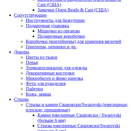
Cast (США)
Замочки Quest Beads & Cast (США)
Сопутствующие
Инструменты для бижутерии
Подарочная упаковка
Мешочки из органзы
Подарочные коробочки
Коробочки (контейнеры) для хранения мелочей
Грипперы, ценники и др.
Декоры
Цветы из ткани
Перья
Термоаппликации для одежды
Декоративные кисточки
Микробисер и фимо нарезка
Фетр для рукоделия
Пайетки
Кожа, замша
Стразы
Стразы и камни Сваровски/Swarovski (ювелирные,
плоские, пришивные)
Камни ювелирные Сваровски / Swarovski
(больше 6 мм)
Стразы ювелирные Сваровски/Swarovski
(меньше 5 мм)