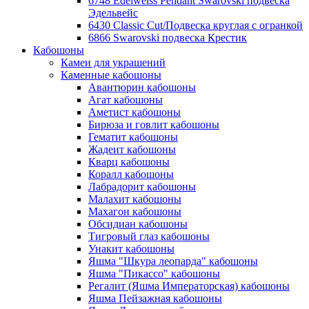
6748 Edelweiss Pendant Swarovski подвеска
Эдельвейс
6430 Classic Cut/Подвеска круглая с огранкой
6866 Swarovski подвеска Крестик
Кабошоны
Камеи для украшений
Каменные кабошоны
Авантюрин кабошоны
Агат кабошоны
Аметист кабошоны
Бирюза и говлит кабошоны
Гематит кабошоны
Жадеит кабошоны
Кварц кабошоны
Коралл кабошоны
Лабрадорит кабошоны
Малахит кабошоны
Махагон кабошоны
Обсидиан кабошоны
Тигровый глаз кабошоны
Унакит кабошоны
Яшма "Шкура леопарда" кабошоны
Яшма "Пикассо" кабошоны
Регалит (Яшма Императорская) кабошоны
Яшма Пейзажная кабошоны