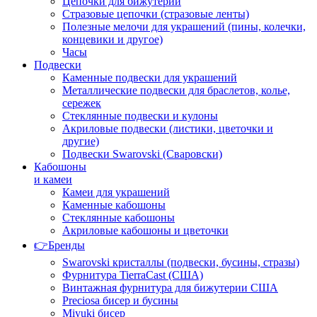
Цепочки для бижутерии
Стразовые цепочки (стразовые ленты)
Полезные мелочи для украшений (пины, колечки,
концевики и другое)
Часы
Подвески
Каменные подвески для украшений
Металлические подвески для браслетов, колье,
сережек
Стеклянные подвески и кулоны
Акриловые подвески (листики, цветочки и
другие)
Подвески Swarovski (Сваровски)
Кабошоны
и камеи
Камеи для украшений
Каменные кабошоны
Стеклянные кабошоны
Акриловые кабошоны и цветочки
👉Бренды
Swarovski кристаллы (подвески, бусины, стразы)
Фурнитура TierraCast (США)
Винтажная фурнитура для бижутерии США
Preciosa бисер и бусины
Miyuki бисер