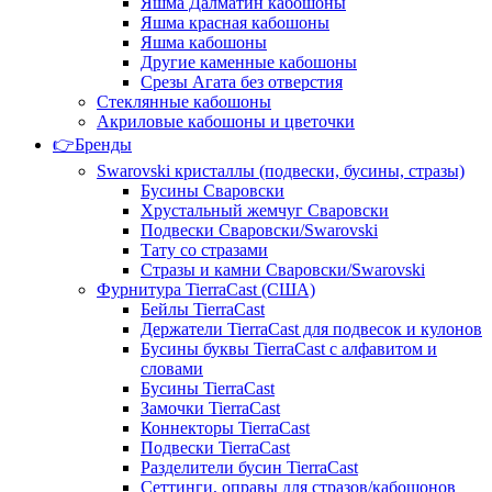
Яшма Далматин кабошоны
Яшма красная кабошоны
Яшма кабошоны
Другие каменные кабошоны
Срезы Агата без отверстия
Стеклянные кабошоны
Акриловые кабошоны и цветочки
👉Бренды
Swarovski кристаллы (подвески, бусины, стразы)
Бусины Сваровски
Хрустальный жемчуг Сваровски
Подвески Сваровски/Swarovski
Тату со стразами
Стразы и камни Сваровски/Swarovski
Фурнитура TierraCast (США)
Бейлы TierraCast
Держатели TierraCast для подвесок и кулонов
Бусины буквы TierraCast с алфавитом и
словами
Бусины TierraCast
Замочки TierraCast
Коннекторы TierraCast
Подвески TierraCast
Разделители бусин TierraCast
Сеттинги, оправы для стразов/кабошонов