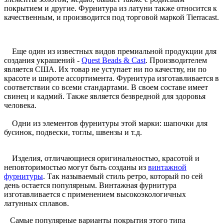
покрытием и другие.
Фурнитура из латуни также относится к
качественным, и производится под торговой маркой
Tierracast
.
Еще один из известных видов премиальной продукции для
создания украшений -
Quest
Beads
&
Cast
. Производителем
является США. Их товар не уступает ни по качеству, ни по
красоте и широте ассортимента. Фурнитура изготавливается в
соответствии со всеми стандартами. В своем составе имеет
свинец и кадмий. Также является безвредной для здоровья
человека.
Одни из элементов фурнитуры этой марки: шапочки для
бусинок, подвески,
тоглы
,
швензы
и т.д.
Изделия, отличающиеся оригинальностью, красотой и
неповторимостью могут быть созданы из
винтажной
фурнитуры
. Так называемый стиль ретро, который по сей
день остается популярным.
Винтажная
фурнитура
изготавливается с применением
высокоэкологичных
латунных сплавов.
Самые популярные варианты покрытия этого типа