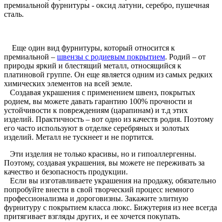
премиальной фурнитуры - оксид латуни, серебро, пушечная
сталь.
Еще один вид фурнитуры, который относится к
премиальной –
швензы
с родиевым покрытием
. Родий – от
природы яркий и блестящий металл, относящийся к
платиновой группе. Он еще является одним из самых редких
химических элементов на всей земле.
Создавая украшения с применением
швенз
, покрытых
родием, вы можете давать гарантию 100% прочности и
устойчивости к повреждениям (царапинам) и т.д этих
изделий. Практичность – вот одно из качеств родия. Поэтому
его часто используют в отделке серебряных и золотых
изделий. Металл не тускнеет и не портится.
Эти изделия не только красивы, но и
гипоаллергенны
.
Поэтому, создавая украшения, вы можете не переживать за
качество и безопасность продукции.
Если вы изготавливаете украшения на продажу, обязательно
попробуйте внести в свой творческий процесс немного
профессионализма и дороговизны. Закажите элитную
фурнитуру с покрытием класса люкс. Бижутерия из нее всегда
притягивает взгляды других, и ее хочется покупать.