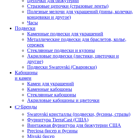
Цепочки для бижутерии
Стразовые цепочки (стразовые ленты)
Полезные мелочи для украшений (пины, колечки,
концевики и другое)
Часы
Подвески
Каменные подвески для украшений
Металлические подвески для браслетов, колье,
сережек
Стеклянные подвески и кулоны
Акриловые подвески (листики, цветочки и
другие)
Подвески Swarovski (Сваровски)
Кабошоны
и камеи
Камеи для украшений
Каменные кабошоны
Стеклянные кабошоны
Акриловые кабошоны и цветочки
👉Бренды
Swarovski кристаллы (подвески, бусины, стразы)
Фурнитура TierraCast (США)
Винтажная фурнитура для бижутерии США
Preciosa бисер и бусины
Miyuki бисер