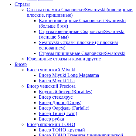
Стразы
Стразы и камни Сваровски/Swarovski (ювелирные,
плоские, пришивные)
Камни ювелирные Сваровски / Swarovski
(больше 6 мм)
Стразы ювелирные Сваровски/Swarovski
(меньше 5 мм)
Swarovski Стразы плоские (с плоским
основанием)
Стразы пришивные Сваровски/Swarovski
Ювелирные стразы и камни другие
Бисер
Бисер японский Miyuki
Бисер Miyuki Long Magatama
Бисер Miyuki Tila
Бисер чешский Preciosa
Круглый бисер (Rocailles)
Бисер стеклярус
Бисер Дропс (Drops)
Бисер Фарфаль (Farfalle)
Бисер Твин (Twin)
Бисер рубка
Бисер японский TOHO
Бисер TOHO круглый
Бисер TOHO Treasures (цилиндрической