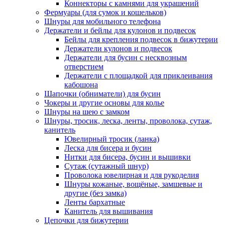
Коннекторы с камнями для украшений
Фермуары (для сумок и кошельков)
Шнуры для мобильного телефона
Держатели и бейлы для кулонов и подвесок
Бейлы для крепления подвесок в бижутерии
Держатели кулонов и подвесок
Держатели для бусин с несквозным
отверстием
Держатели с площадкой для приклеивания
кабошона
Шапочки (обниматели) для бусин
Чокеры и другие основы для колье
Шнуры на шею с замком
Шнуры, тросик, леска, ленты, проволока, сутаж,
канитель
Ювелирный тросик (ланка)
Леска для бисера и бусин
Нитки для бисера, бусин и вышивки
Сутаж (сутажный шнур)
Проволока ювелирная и для рукоделия
Шнуры кожаные, вощёные, замшевые и
другие (без замка)
Ленты бархатные
Канитель для вышивания
Цепочки для бижутерии