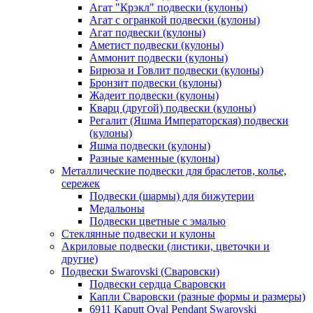
Агат "Крэкл" подвески (кулоны)
Агат с огранкой подвески (кулоны)
Агат подвески (кулоны)
Аметист подвески (кулоны)
Аммонит подвески (кулоны)
Бирюза и Говлит подвески (кулоны)
Бронзит подвески (кулоны)
Жадеит подвески (кулоны)
Кварц (другой) подвески (кулоны)
Регалит (Яшма Императорская) подвески
(кулоны)
Яшма подвески (кулоны)
Разные каменные (кулоны)
Металлические подвески для браслетов, колье,
сережек
Подвески (шармы) для бижутерии
Медальоны
Подвески цветные с эмалью
Стеклянные подвески и кулоны
Акриловые подвески (листики, цветочки и
другие)
Подвески Swarovski (Сваровски)
Подвески сердца Сваровски
Капли Сваровски (разные формы и размеры)
6911 Kaputt Oval Pendant Swarovski