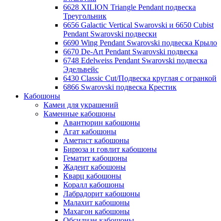
6628 XILION Triangle Pendant подвеска
Треугольник
6656 Galactic Vertical Swarovski и 6650 Cubist
Pendant Swarovski подвески
6690 Wing Pendant Swarovski подвеска Крыло
6670 De-Art Pendant Swarovski подвеска
6748 Edelweiss Pendant Swarovski подвеска
Эдельвейс
6430 Classic Cut/Подвеска круглая с огранкой
6866 Swarovski подвеска Крестик
Кабошоны
Камеи для украшений
Каменные кабошоны
Авантюрин кабошоны
Агат кабошоны
Аметист кабошоны
Бирюза и говлит кабошоны
Гематит кабошоны
Жадеит кабошоны
Кварц кабошоны
Коралл кабошоны
Лабрадорит кабошоны
Малахит кабошоны
Махагон кабошоны
Обсидиан кабошоны