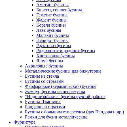
Аметист бусины
Бирюза, говлит бусины
Гематит бусины
Жадеит бусины
Коралл бусины
Лава бусины
Малахит бусины
Перидот бусины
Раухтопаз бусины
Родохрозит и родонит бусины
Хризоколла бусины
Яшма бусины
Акриловые бусины
Металлические бусины для бижутерии
Бусины из стекла
Бусины со стразами
Фарфоровые (керамические) бусины
Жемчуг, бусины из перламутра
"Индонезийские" бусины ручной работы
Бусины Лэмпворк
Рондели со стразами
Бусины с большим отверстием (для Пандора и др.)
Рамки для бусин металлические
Фурнитура