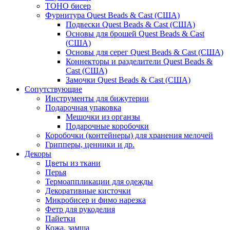
TOHO бисер
Фурнитура Quest Beads & Cast (США)
Подвески Quest Beads & Cast (США)
Основы для брошей Quest Beads & Cast
(США)
Основы для серег Quest Beads & Cast (США)
Коннекторы и разделители Quest Beads &
Cast (США)
Замочки Quest Beads & Cast (США)
Сопутствующие
Инструменты для бижутерии
Подарочная упаковка
Мешочки из органзы
Подарочные коробочки
Коробочки (контейнеры) для хранения мелочей
Грипперы, ценники и др.
Декоры
Цветы из ткани
Перья
Термоаппликации для одежды
Декоративные кисточки
Микробисер и фимо нарезка
Фетр для рукоделия
Пайетки
Кожа, замша