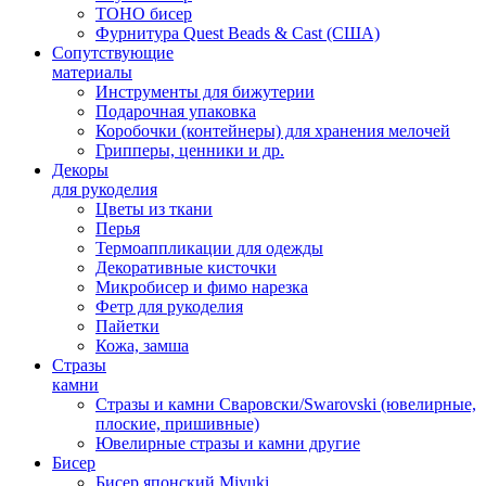
TOHO бисер
Фурнитура Quest Beads & Cast (США)
Сопутствующие
материалы
Инструменты для бижутерии
Подарочная упаковка
Коробочки (контейнеры) для хранения мелочей
Грипперы, ценники и др.
Декоры
для рукоделия
Цветы из ткани
Перья
Термоаппликации для одежды
Декоративные кисточки
Микробисер и фимо нарезка
Фетр для рукоделия
Пайетки
Кожа, замша
Стразы
камни
Стразы и камни Сваровски/Swarovski (ювелирные,
плоские, пришивные)
Ювелирные стразы и камни другие
Бисер
Бисер японский Miyuki