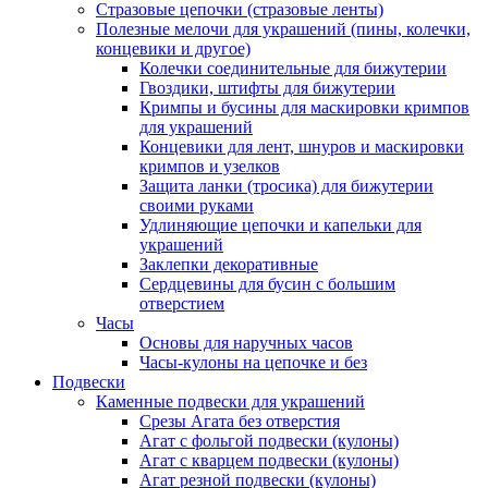
Стразовые цепочки (стразовые ленты)
Полезные мелочи для украшений (пины, колечки,
концевики и другое)
Колечки соединительные для бижутерии
Гвоздики, штифты для бижутерии
Кримпы и бусины для маскировки кримпов
для украшений
Концевики для лент, шнуров и маскировки
кримпов и узелков
Защита ланки (тросика) для бижутерии
своими руками
Удлиняющие цепочки и капельки для
украшений
Заклепки декоративные
Сердцевины для бусин с большим
отверстием
Часы
Основы для наручных часов
Часы-кулоны на цепочке и без
Подвески
Каменные подвески для украшений
Срезы Агата без отверстия
Агат с фольгой подвески (кулоны)
Агат с кварцем подвески (кулоны)
Агат резной подвески (кулоны)