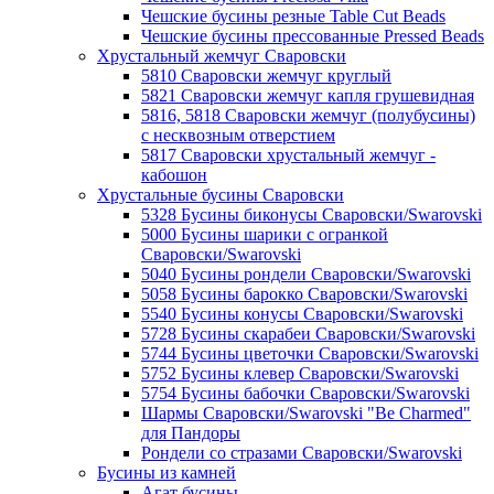
Чешские бусины резные Table Cut Beads
Чешские бусины прессованные Pressed Beads
Хрустальный жемчуг Сваровски
5810 Сваровски жемчуг круглый
5821 Сваровски жемчуг капля грушевидная
5816, 5818 Сваровски жемчуг (полубусины)
с несквозным отверстием
5817 Сваровски хрустальный жемчуг -
кабошон
Хрустальные бусины Сваровски
5328 Бусины биконусы Сваровски/Swarovski
5000 Бусины шарики с огранкой
Сваровски/Swarovski
5040 Бусины рондели Сваровски/Swarovski
5058 Бусины барокко Сваровски/Swarovski
5540 Бусины конусы Сваровски/Swarovski
5728 Бусины скарабеи Сваровски/Swarovski
5744 Бусины цветочки Сваровски/Swarovski
5752 Бусины клевер Сваровски/Swarovski
5754 Бусины бабочки Сваровски/Swarovski
Шармы Сваровски/Swarovski "Be Charmed"
для Пандоры
Рондели со стразами Сваровски/Swarovski
Бусины из камней
Агат бусины