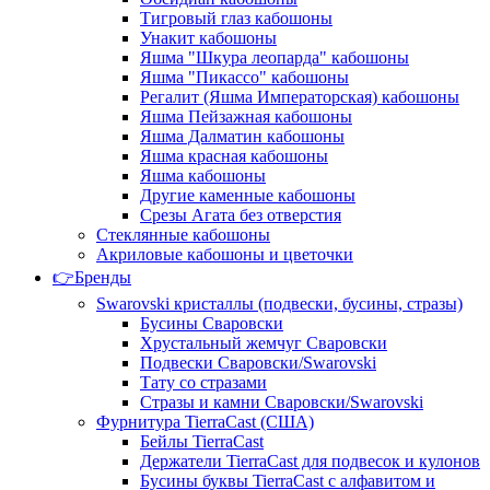
Тигровый глаз кабошоны
Унакит кабошоны
Яшма "Шкура леопарда" кабошоны
Яшма "Пикассо" кабошоны
Регалит (Яшма Императорская) кабошоны
Яшма Пейзажная кабошоны
Яшма Далматин кабошоны
Яшма красная кабошоны
Яшма кабошоны
Другие каменные кабошоны
Срезы Агата без отверстия
Стеклянные кабошоны
Акриловые кабошоны и цветочки
👉Бренды
Swarovski кристаллы (подвески, бусины, стразы)
Бусины Сваровски
Хрустальный жемчуг Сваровски
Подвески Сваровски/Swarovski
Тату со стразами
Стразы и камни Сваровски/Swarovski
Фурнитура TierraCast (США)
Бейлы TierraCast
Держатели TierraCast для подвесок и кулонов
Бусины буквы TierraCast с алфавитом и