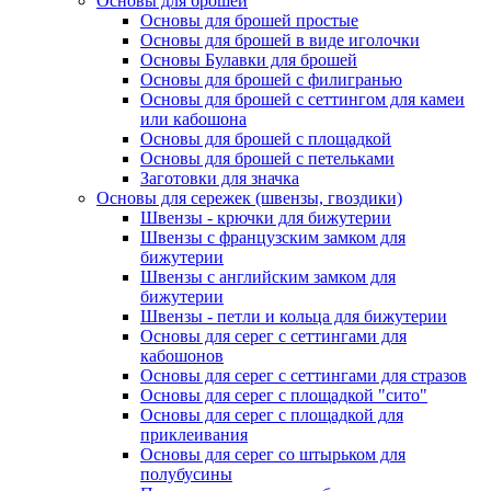
Основы для брошей
Основы для брошей простые
Основы для брошей в виде иголочки
Основы Булавки для брошей
Основы для брошей с филигранью
Основы для брошей с сеттингом для камеи
или кабошона
Основы для брошей с площадкой
Основы для брошей с петельками
Заготовки для значка
Основы для сережек (швензы, гвоздики)
Швензы - крючки для бижутерии
Швензы с французским замком для
бижутерии
Швензы с английским замком для
бижутерии
Швензы - петли и кольца для бижутерии
Основы для серег с сеттингами для
кабошонов
Основы для серег с сеттингами для стразов
Основы для серег с площадкой "сито"
Основы для серег с площадкой для
приклеивания
Основы для серег со штырьком для
полубусины