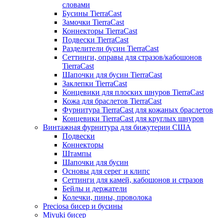
словами
Бусины TierraCast
Замочки TierraCast
Коннекторы TierraCast
Подвески TierraCast
Разделители бусин TierraCast
Сеттинги, оправы для стразов/кабошонов
TierraCast
Шапочки для бусин TierraCast
Заклепки TierraCast
Концевики для плоских шнуров TierraCast
Кожа для браслетов TierraCast
Фурнитура TierraCast для кожаных браслетов
Концевики TierraCast для круглых шнуров
Винтажная фурнитура для бижутерии США
Подвески
Коннекторы
Штампы
Шапочки для бусин
Основы для серег и клипс
Сеттинги для камей, кабошонов и стразов
Бейлы и держатели
Колечки, пины, проволока
Preciosa бисер и бусины
Miyuki бисер