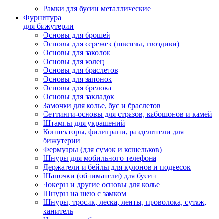
Рамки для бусин металлические
Фурнитура
для бижутерии
Основы для брошей
Основы для сережек (швензы, гвоздики)
Основы для заколок
Основы для колец
Основы для браслетов
Основы для запонок
Основы для брелока
Основы для закладок
Замочки для колье, бус и браслетов
Сеттинги-основы для стразов, кабошонов и камей
Штампы для украшений
Коннекторы, филиграни, разделители для
бижутерии
Фермуары (для сумок и кошельков)
Шнуры для мобильного телефона
Держатели и бейлы для кулонов и подвесок
Шапочки (обниматели) для бусин
Чокеры и другие основы для колье
Шнуры на шею с замком
Шнуры, тросик, леска, ленты, проволока, сутаж,
канитель