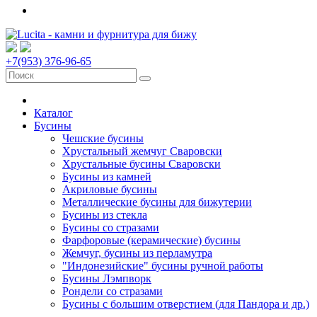
+7(953) 376-96-65
Каталог
Бусины
Чешские бусины
Хрустальный жемчуг Сваровски
Хрустальные бусины Сваровски
Бусины из камней
Акриловые бусины
Металлические бусины для бижутерии
Бусины из стекла
Бусины со стразами
Фарфоровые (керамические) бусины
Жемчуг, бусины из перламутра
"Индонезийские" бусины ручной работы
Бусины Лэмпворк
Рондели со стразами
Бусины с большим отверстием (для Пандора и др.)