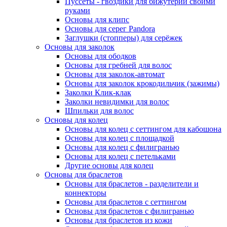
Пуссеты - гвоздики для бижутерии своими
руками
Основы для клипс
Основы для серег Pandora
Заглушки (стопперы) для серёжек
Основы для заколок
Основы для ободков
Основы для гребней для волос
Основы для заколок-автомат
Основы для заколок крокодильчик (зажимы)
Заколки Клик-клак
Заколки невидимки для волос
Шпильки для волос
Основы для колец
Основы для колец с сеттингом для кабошона
Основы для колец с площадкой
Основы для колец с филигранью
Основы для колец с петельками
Другие основы для колец
Основы для браслетов
Основы для браслетов - разделители и
коннекторы
Основы для браслетов с сеттингом
Основы для браслетов с филигранью
Основы для браслетов из кожи