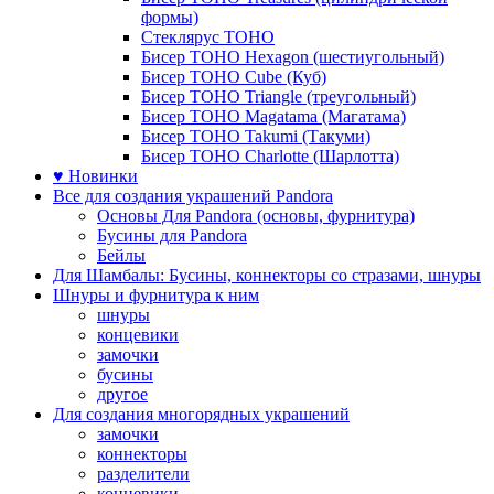
формы)
Стеклярус TOHO
Бисер TOHO Hexagon (шестиугольный)
Бисер TOHO Cube (Куб)
Бисер TOHO Triangle (треугольный)
Бисер TOHO Magatama (Магатама)
Бисер TOHO Takumi (Такуми)
Бисер TOHO Charlotte (Шарлотта)
♥ Новинки
Все для создания украшений Pandora
Основы Для Pandora (основы, фурнитура)
Бусины для Pandora
Бейлы
Для Шамбалы: Бусины, коннекторы со стразами, шнуры
Шнуры и фурнитура к ним
шнуры
концевики
замочки
бусины
другое
Для создания многорядных украшений
замочки
коннекторы
разделители
концевики