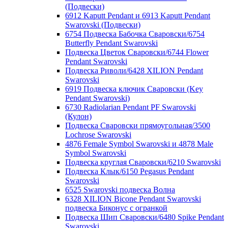
(Подвески)
6912 Kaputt Pendant и 6913 Kaputt Pendant
Swarovski (Подвески)
6754 Подвеска Бабочка Сваровски/6754
Butterfly Pendant Swarovski
Подвеска Цветок Сваровски/6744 Flower
Pendant Swarovski
Подвеска Риволи/6428 XILION Pendant
Swarovski
6919 Подвеска ключик Сваровски (Key
Pendant Swarovski)
6730 Radiolarian Pendant PF Swarovski
(Кулон)
Подвеска Сваровски прямоугольная/3500
Lochrose Swarovski
4876 Female Symbol Swarovski и 4878 Male
Symbol Swarovski
Подвеска круглая Сваровски/6210 Swarovski
Подвеска Клык/6150 Pegasus Pendant
Swarovski
6525 Swarovski подвеска Волна
6328 XILION Bicone Pendant Swarovski
подвеска Биконус c огранкой
Подвеска Шип Сваровски/6480 Spike Pendant
Swarovski