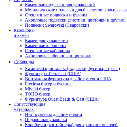
Каменные подвески для украшений
Металлические подвески для браслетов, колье, сере
Стеклянные подвески и кулоны
Акриловые подвески (листики, цветочки и другие)
Подвески Swarovski (Сваровски)
Кабошоны
и камеи
Камеи для украшений
Каменные кабошоны
Стеклянные кабошоны
Акриловые кабошоны и цветочки
👉Бренды
Swarovski кристаллы (подвески, бусины, стразы)
Фурнитура TierraCast (США)
Винтажная фурнитура для бижутерии США
Preciosa бисер и бусины
Miyuki бисер
TOHO бисер
Фурнитура Quest Beads & Cast (США)
Сопутствующие
материалы
Инструменты для бижутерии
Подарочная упаковка
Коробочки (контейнеры) для хранения мелочей