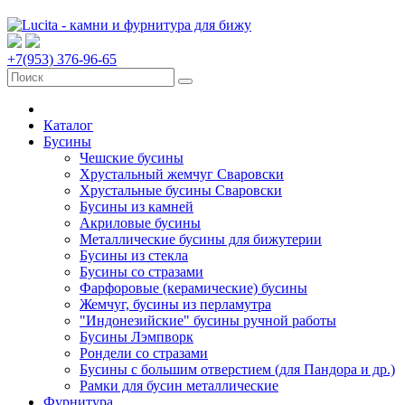
+7(953) 376-96-65
Каталог
Бусины
Чешские бусины
Хрустальный жемчуг Сваровски
Хрустальные бусины Сваровски
Бусины из камней
Акриловые бусины
Металлические бусины для бижутерии
Бусины из стекла
Бусины со стразами
Фарфоровые (керамические) бусины
Жемчуг, бусины из перламутра
"Индонезийские" бусины ручной работы
Бусины Лэмпворк
Рондели со стразами
Бусины с большим отверстием (для Пандора и др.)
Рамки для бусин металлические
Фурнитура