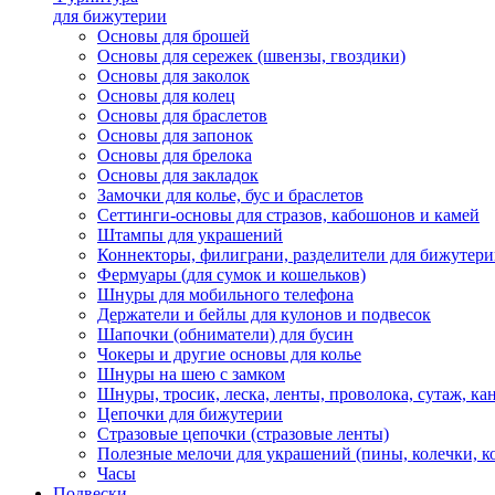
для бижутерии
Основы для брошей
Основы для сережек (швензы, гвоздики)
Основы для заколок
Основы для колец
Основы для браслетов
Основы для запонок
Основы для брелока
Основы для закладок
Замочки для колье, бус и браслетов
Сеттинги-основы для стразов, кабошонов и камей
Штампы для украшений
Коннекторы, филиграни, разделители для бижутер
Фермуары (для сумок и кошельков)
Шнуры для мобильного телефона
Держатели и бейлы для кулонов и подвесок
Шапочки (обниматели) для бусин
Чокеры и другие основы для колье
Шнуры на шею с замком
Шнуры, тросик, леска, ленты, проволока, сутаж, ка
Цепочки для бижутерии
Стразовые цепочки (стразовые ленты)
Полезные мелочи для украшений (пины, колечки, к
Часы
Подвески