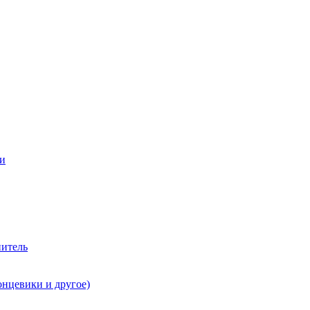
ии
нитель
онцевики и другое)