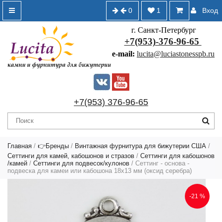
0
1
Вход
г. Санкт-Петербург
+7(953)-376-96-65
e-mail:
lucita@luciastonesspb.ru
+7(953) 376-96-65
Главная
/
👉Бренды
/
Винтажная фурнитура для бижутерии США
/
Сеттинги для камей, кабошонов и стразов
/
Сеттинги для кабошонов
/камей
/
Сеттинги для подвесок/кулонов
/ Сеттинг - основа -
подвеска для камеи или кабошона 18х13 мм (оксид серебра)
-21 %