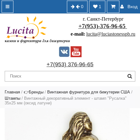
0
1
Вход
г. Санкт-Петербург
+7(953)-376-96-65
e-mail:
lucita@luciastonesspb.ru
+7(953) 376-96-65
Главная
/
👉Бренды
/
Винтажная фурнитура для бижутерии США
/
Штампы
/ Винтажный декоративный элемент - штамп "Русалка"
35x25 мм (оксид латуни)