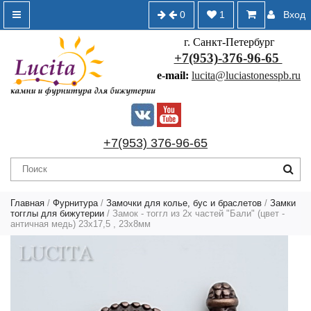
0
1
Вход
г. Санкт-Петербург
+7(953)-376-96-65
e-mail:
lucita@luciastonesspb.ru
+7(953) 376-96-65
Главная
/
Фурнитура
/
Замочки для колье, бус и браслетов
/
Замки
тогглы для бижутерии
/ Замок - тоггл из 2х частей "Бали" (цвет -
античная медь) 23х17,5 , 23х8мм