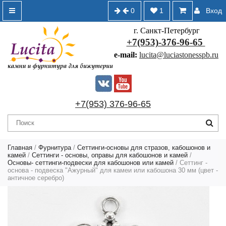
0
1
Вход
г. Санкт-Петербург
+7(953)-376-96-65
e-mail:
lucita@luciastonesspb.ru
+7(953) 376-96-65
Главная
/
Фурнитура
/
Сеттинги-основы для стразов, кабошонов и
камей
/
Сеттинги - основы, оправы для кабошонов и камей
/
Основы- сеттинги-подвески для кабошонов или камей
/ Сеттинг -
основа - подвеска "Ажурный" для камеи или кабошона 30 мм (цвет -
античное серебро)