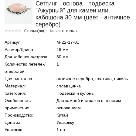
Сеттинг - основа - подвеска
"Ажурный" для камеи или
кабошона 30 мм (цвет - античное
серебро)
0 отзыв(ов)
Написать отзыв
Артикул:
М-22-17-01
Размер/Длина:
48 мм
Для кабошона/страза:
30 мм
Количество петелек/
1
отверстий:
Цвет металла:
античное серебро, платина, никель
Материал:
сплав цинка
Категория:
Подвески и кулоны
Особенность
Для камней и стразов с плоским
применения:
основанием
Производство:
Китай
Цена за:
Упаковку
Упаковка:
1 шт