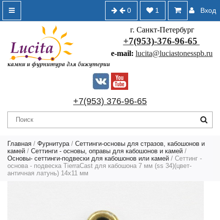
0
1
Вход
г. Санкт-Петербург
+7(953)-376-96-65
e-mail:
lucita@luciastonesspb.ru
+7(953) 376-96-65
Главная
/
Фурнитура
/
Сеттинги-основы для стразов, кабошонов и
камей
/
Сеттинги - основы, оправы для кабошонов и камей
/
Основы- сеттинги-подвески для кабошонов или камей
/ Сеттинг -
основа - подвеска TierraCast для кабошона 7 мм (ss 34)(цвет-
античная латунь) 14х11 мм