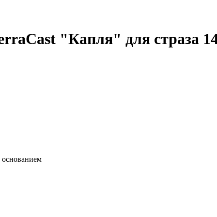
ierraCast "Капля" для страза 
м основанием