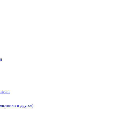
ии
нитель
онцевики и другое)