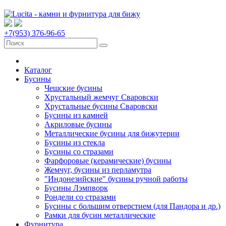
+7(953) 376-96-65
Каталог
Бусины
Чешские бусины
Хрустальный жемчуг Сваровски
Хрустальные бусины Сваровски
Бусины из камней
Акриловые бусины
Металлические бусины для бижутерии
Бусины из стекла
Бусины со стразами
Фарфоровые (керамические) бусины
Жемчуг, бусины из перламутра
"Индонезийские" бусины ручной работы
Бусины Лэмпворк
Рондели со стразами
Бусины с большим отверстием (для Пандора и др.)
Рамки для бусин металлические
Фурнитура