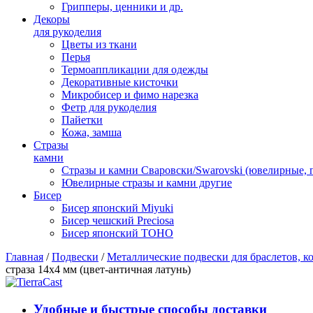
Грипперы, ценники и др.
Декоры
для рукоделия
Цветы из ткани
Перья
Термоаппликации для одежды
Декоративные кисточки
Микробисер и фимо нарезка
Фетр для рукоделия
Пайетки
Кожа, замша
Стразы
камни
Стразы и камни Сваровски/Swarovski (ювелирные,
Ювелирные стразы и камни другие
Бисер
Бисер японский Miyuki
Бисер чешский Preciosa
Бисер японский TOHO
Главная
/
Подвески
/
Металлические подвески для браслетов, ко
страза 14х4 мм (цвет-античная латунь)
Удобные и быстрые способы доставки