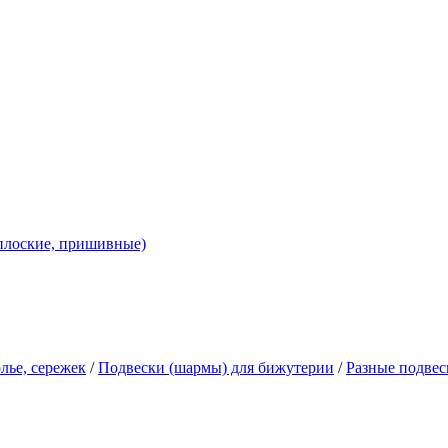
 плоские, пришивные)
лье, сережек
/
Подвески (шармы) для бижутерии
/
Разные подве