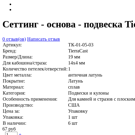
Сеттинг - основа - подвеска T
0 отзыв(ов)
Написать отзыв
Артикул:
ТК-01-05-03
Бренд:
TierraCast
Размер/Длина:
19 мм
Для кабошона/страза:
14х4 мм
Количество петелек/отверстий:
1
Цвет металла:
античная латунь
Покрытие:
Латунь
Материал:
сплав
Категория:
Подвески и кулоны
Особенность применения:
Для камней и стразов с плоски
Производство:
США
Цена за:
Упаковку
Упаковка:
1 шт
В наличии:
6
шт
67 руб
-
+