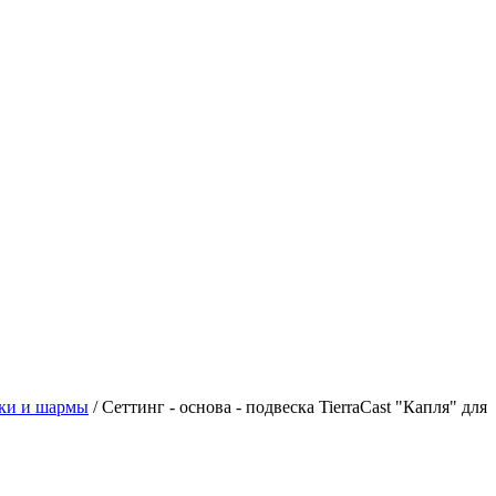
ски и шармы
/ Сеттинг - основа - подвеска TierraCast "Капля" для