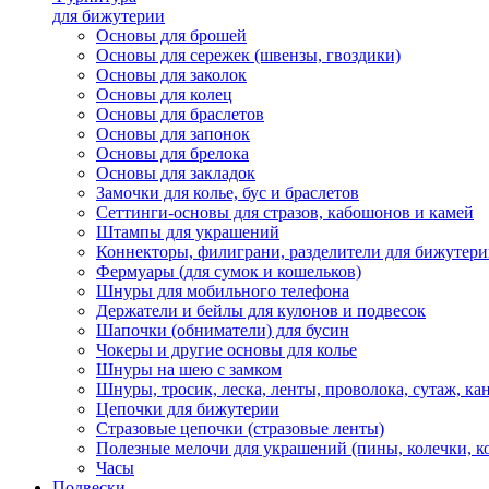
для бижутерии
Основы для брошей
Основы для сережек (швензы, гвоздики)
Основы для заколок
Основы для колец
Основы для браслетов
Основы для запонок
Основы для брелока
Основы для закладок
Замочки для колье, бус и браслетов
Сеттинги-основы для стразов, кабошонов и камей
Штампы для украшений
Коннекторы, филиграни, разделители для бижутер
Фермуары (для сумок и кошельков)
Шнуры для мобильного телефона
Держатели и бейлы для кулонов и подвесок
Шапочки (обниматели) для бусин
Чокеры и другие основы для колье
Шнуры на шею с замком
Шнуры, тросик, леска, ленты, проволока, сутаж, ка
Цепочки для бижутерии
Стразовые цепочки (стразовые ленты)
Полезные мелочи для украшений (пины, колечки, к
Часы
Подвески