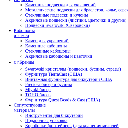
Каменные подвески для украшений
Металлические подвески для браслетов, колье, сере
Стеклянные подвески и кулоны
Акриловые подвески (листики, цветочки и другие)
Подвески Swarovski (Сваровски)
Кабошоны
и камеи
Камеи для украшений
Каменные кабошоны
Стеклянные кабошоны
Акриловые кабошоны и цветочки
👉Бренды
Swarovski кристаллы (подвески, бусины, стразы)
Фурнитура TierraCast (США)
Винтажная фурнитура для бижутерии США
Preciosa бисер и бусины
Miyuki бисер
TOHO бисер
Фурнитура Quest Beads & Cast (США)
Сопутствующие
материалы
Инструменты для бижутерии
Подарочная упаковка
Коробочки (контейнеры) для хранения мелочей