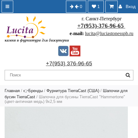
0
1
Вход
г. Санкт-Петербург
+7(953)-376-96-65
e-mail:
lucita@luciastonesspb.ru
+7(953) 376-96-65
Главная
/
👉Бренды
/
Фурнитура TierraCast (США)
/
Шапочки для
бусин TierraCast
/ Шапочка для бусины TierraCast "Hammertone"
(цвет-античная медь) 9х2,5 мм