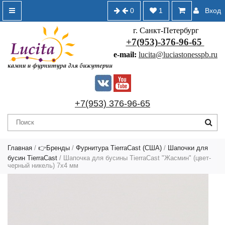
0
1
Вход
г. Санкт-Петербург
+7(953)-376-96-65
e-mail:
lucita@luciastonesspb.ru
+7(953) 376-96-65
Главная
/
👉Бренды
/
Фурнитура TierraCast (США)
/
Шапочки для
бусин TierraCast
/ Шапочка для бусины TierraCast "Жасмин" (цвет-
черный никель) 7х4 мм