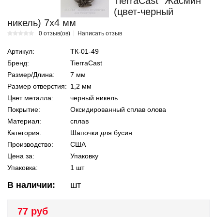
TierraCast "Жасмин"
(цвет-черный
никель) 7х4 мм
0 отзыв(ов)
Написать отзыв
Артикул:
ТК-01-49
Бренд:
TierraCast
Размер/Длина:
7 мм
Размер отверстия:
1,2 мм
Цвет металла:
черный никель
Покрытие:
Оксидированный сплав олова
Материал:
сплав
Категория:
Шапочки для бусин
Производство:
США
Цена за:
Упаковку
Упаковка:
1 шт
В наличии:
шт
77 руб