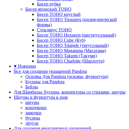
Бисер рубка
Бисер японский TOHO
Бисер TOHO круглый
Бисер TOHO Treasures (цилиндрической
формы)
Стеклярус TOHO
Бисер TOHO Hexagon (шестиугольный)
Бисер TOHO Cube (Куб)
Бисер TOHO Triangle (треугольный)
Бисер TOHO Magatama (Магатама)
Бисер TOHO Takumi (Такуми)
Бисер TOHO Charlotte (Шарлотта)
♥ Новинки
Все для создания украшений Pandora
Основы Для Pandora (основы, фурнитура)
Бусины для Pandora
Бейлы
Для Шамбалы: Бусины, коннекторы со стразами, шнуры
Шнуры и фурнитура к ним
шнуры
концевики
замочки
бусины
другое
Для создания многорядных украшений