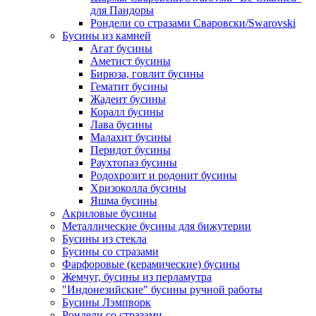
для Пандоры
Рондели со стразами Сваровски/Swarovski
Бусины из камней
Агат бусины
Аметист бусины
Бирюза, говлит бусины
Гематит бусины
Жадеит бусины
Коралл бусины
Лава бусины
Малахит бусины
Перидот бусины
Раухтопаз бусины
Родохрозит и родонит бусины
Хризоколла бусины
Яшма бусины
Акриловые бусины
Металлические бусины для бижутерии
Бусины из стекла
Бусины со стразами
Фарфоровые (керамические) бусины
Жемчуг, бусины из перламутра
"Индонезийские" бусины ручной работы
Бусины Лэмпворк
Рондели со стразами