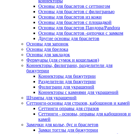
коннекторы
Основы для браслетов с сеттингом
Основы для браслетов с филигранью
Основы для браслетов из кожи
Основы для браслетов с площадкой
Основы для браслетов Пандора/Pandora
Основы для браслетов -цепочки с замком
Другие основы для браслетов
Основы для запонок
Основы для брелока
Основы для закладок
Фермуары (для сумок и кошельков)
Коннекторы, филиграни, разделители для
бижутерии
Коннекторы для бижутерии
Разделители для бижутерии
Филиграни для украшений
Коннекторы с камнями для украшений
Штампы для украшений
Сеттинги-основы для стразов, кабошонов и камей
Сеттинги оправы для стразов
Сеттинги - основы, оправы для кабошонов и
камей
Замочки для колье, бус и браслетов
Замки тогглы для бижутерии