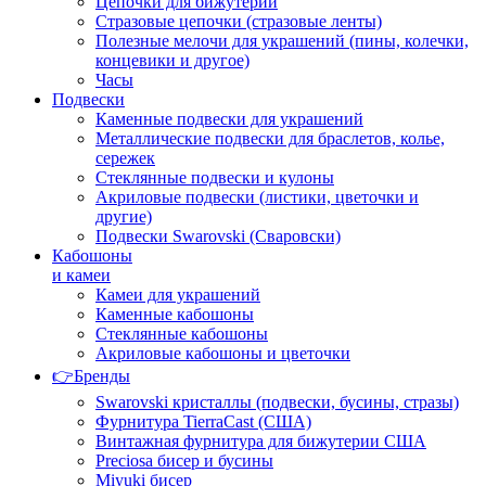
Цепочки для бижутерии
Стразовые цепочки (стразовые ленты)
Полезные мелочи для украшений (пины, колечки,
концевики и другое)
Часы
Подвески
Каменные подвески для украшений
Металлические подвески для браслетов, колье,
сережек
Стеклянные подвески и кулоны
Акриловые подвески (листики, цветочки и
другие)
Подвески Swarovski (Сваровски)
Кабошоны
и камеи
Камеи для украшений
Каменные кабошоны
Стеклянные кабошоны
Акриловые кабошоны и цветочки
👉Бренды
Swarovski кристаллы (подвески, бусины, стразы)
Фурнитура TierraCast (США)
Винтажная фурнитура для бижутерии США
Preciosa бисер и бусины
Miyuki бисер