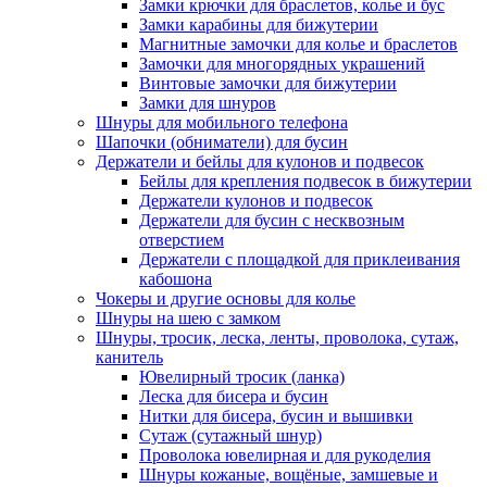
Замки крючки для браслетов, колье и бус
Замки карабины для бижутерии
Магнитные замочки для колье и браслетов
Замочки для многорядных украшений
Винтовые замочки для бижутерии
Замки для шнуров
Шнуры для мобильного телефона
Шапочки (обниматели) для бусин
Держатели и бейлы для кулонов и подвесок
Бейлы для крепления подвесок в бижутерии
Держатели кулонов и подвесок
Держатели для бусин с несквозным
отверстием
Держатели с площадкой для приклеивания
кабошона
Чокеры и другие основы для колье
Шнуры на шею с замком
Шнуры, тросик, леска, ленты, проволока, сутаж,
канитель
Ювелирный тросик (ланка)
Леска для бисера и бусин
Нитки для бисера, бусин и вышивки
Сутаж (сутажный шнур)
Проволока ювелирная и для рукоделия
Шнуры кожаные, вощёные, замшевые и