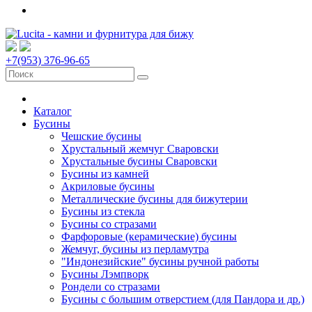
+7(953) 376-96-65
Каталог
Бусины
Чешские бусины
Хрустальный жемчуг Сваровски
Хрустальные бусины Сваровски
Бусины из камней
Акриловые бусины
Металлические бусины для бижутерии
Бусины из стекла
Бусины со стразами
Фарфоровые (керамические) бусины
Жемчуг, бусины из перламутра
"Индонезийские" бусины ручной работы
Бусины Лэмпворк
Рондели со стразами
Бусины с большим отверстием (для Пандора и др.)