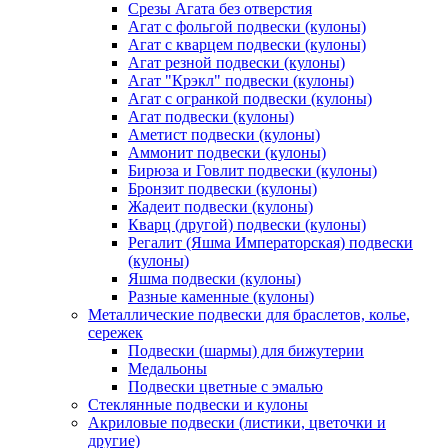
Срезы Агата без отверстия
Агат с фольгой подвески (кулоны)
Агат с кварцем подвески (кулоны)
Агат резной подвески (кулоны)
Агат "Крэкл" подвески (кулоны)
Агат с огранкой подвески (кулоны)
Агат подвески (кулоны)
Аметист подвески (кулоны)
Аммонит подвески (кулоны)
Бирюза и Говлит подвески (кулоны)
Бронзит подвески (кулоны)
Жадеит подвески (кулоны)
Кварц (другой) подвески (кулоны)
Регалит (Яшма Императорская) подвески
(кулоны)
Яшма подвески (кулоны)
Разные каменные (кулоны)
Металлические подвески для браслетов, колье,
сережек
Подвески (шармы) для бижутерии
Медальоны
Подвески цветные с эмалью
Стеклянные подвески и кулоны
Акриловые подвески (листики, цветочки и
другие)