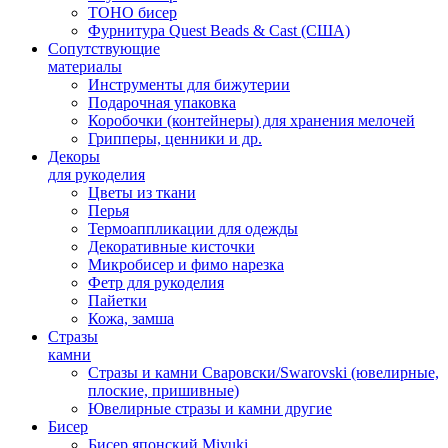
TOHO бисер
Фурнитура Quest Beads & Cast (США)
Сопутствующие
материалы
Инструменты для бижутерии
Подарочная упаковка
Коробочки (контейнеры) для хранения мелочей
Грипперы, ценники и др.
Декоры
для рукоделия
Цветы из ткани
Перья
Термоаппликации для одежды
Декоративные кисточки
Микробисер и фимо нарезка
Фетр для рукоделия
Пайетки
Кожа, замша
Стразы
камни
Стразы и камни Сваровски/Swarovski (ювелирные,
плоские, пришивные)
Ювелирные стразы и камни другие
Бисер
Бисер японский Miyuki