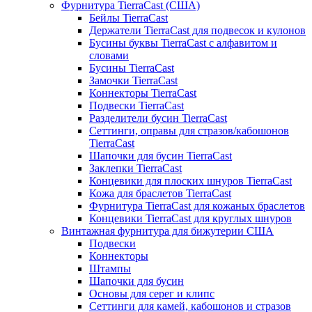
Фурнитура TierraCast (США)
Бейлы TierraCast
Держатели TierraCast для подвесок и кулонов
Бусины буквы TierraCast с алфавитом и
словами
Бусины TierraCast
Замочки TierraCast
Коннекторы TierraCast
Подвески TierraCast
Разделители бусин TierraCast
Сеттинги, оправы для стразов/кабошонов
TierraCast
Шапочки для бусин TierraCast
Заклепки TierraCast
Концевики для плоских шнуров TierraCast
Кожа для браслетов TierraCast
Фурнитура TierraCast для кожаных браслетов
Концевики TierraCast для круглых шнуров
Винтажная фурнитура для бижутерии США
Подвески
Коннекторы
Штампы
Шапочки для бусин
Основы для серег и клипс
Сеттинги для камей, кабошонов и стразов