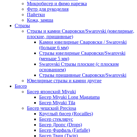
Микробисер и фимо нарезка
Фетр для рукоделия
Пайетки
Кожа, замша
Стразы
Стразы и камни Сваровски/Swarovski (ювелирные,
плоские, пришивные)
Камни ювелирные Сваровски / Swarovski
(больше 6 мм)
Стразы ювелирные Сваровски/Swarovski
(меньше 5 мм)
Swarovski Стразы плоские (с плоским
основанием)
Стразы пришивные Сваровски/Swarovski
Ювелирные стразы и камни другие
Бисер
Бисер японский Miyuki
Бисер Miyuki Long Magatama
Бисер Miyuki Tila
Бисер чешский Preciosa
Круглый бисер (Rocailles)
Бисер стеклярус
Бисер Дропс (Drops)
Бисер Фарфаль (Farfalle)
Бисер Твин (Twin)