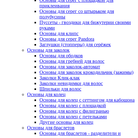
Основы для серег с площадкой для
приклеивания
Основы для серег со штырьком для
полубусины
Пуссеты - гвоздики для бижутерии своими
руками
Основы для клипс
Основы для серег Pandora
Заглушки (стопперы) для серёжек
Основы для заколок
Основы для ободков
Основы для гребней для волос
Основы для заколок-автомат
Основы для заколок крокодильчик (зажимы)
Заколки Клик-клак
Заколки невидимки для волос
Шпильки для волос
Основы для колец
Основы для колец с сеттингом для кабошона
Основы для колец с площадкой
Основы для колец с филигранью
Основы для колец с петельками
Другие основы для колец
Основы для браслетов
Основы для браслетов - разделители и