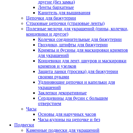
другие (без замка)
Ленты бархатные
Канитель для вышивания
Цепочки для бижутерии
Стразовые цепочки (стразовые ленты)
Полезные мелочи для украшений (пины, колечки,
концевики и другое)
Колечки соединительные для бижутерии
Гвоздики, штифты для бижутерии
Кримпы и бусины для маскировки кримпов
для украшений
Концевики для лент, шнуров и маскировки
кримпов и узелков
Защита ланки (тросика) для бижутерии
своими руками
Удлиняющие цепочки и капельки для
украшений
Заклепки декоративные
Сердцевины для бусин с большим
отверстием
Часы
Основы для наручных часов
Часы-кулоны на цепочке и без
Подвески
Каменные подвески для украшений