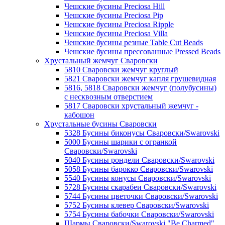
Чешские бусины Preciosa Hill
Чешские бусины Preciosa Pip
Чешские бусины Preciosa Ripple
Чешские бусины Preciosa Villa
Чешские бусины резные Table Cut Beads
Чешские бусины прессованные Pressed Beads
Хрустальный жемчуг Сваровски
5810 Сваровски жемчуг круглый
5821 Сваровски жемчуг капля грушевидная
5816, 5818 Сваровски жемчуг (полубусины)
с несквозным отверстием
5817 Сваровски хрустальный жемчуг -
кабошон
Хрустальные бусины Сваровски
5328 Бусины биконусы Сваровски/Swarovski
5000 Бусины шарики с огранкой
Сваровски/Swarovski
5040 Бусины рондели Сваровски/Swarovski
5058 Бусины барокко Сваровски/Swarovski
5540 Бусины конусы Сваровски/Swarovski
5728 Бусины скарабеи Сваровски/Swarovski
5744 Бусины цветочки Сваровски/Swarovski
5752 Бусины клевер Сваровски/Swarovski
5754 Бусины бабочки Сваровски/Swarovski
Шармы Сваровски/Swarovski "Be Charmed"