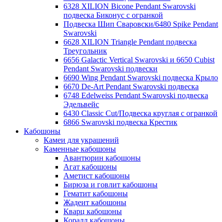
6328 XILION Bicone Pendant Swarovski
подвеска Биконус c огранкой
Подвеска Шип Сваровски/6480 Spike Pendant
Swarovski
6628 XILION Triangle Pendant подвеска
Треугольник
6656 Galactic Vertical Swarovski и 6650 Cubist
Pendant Swarovski подвески
6690 Wing Pendant Swarovski подвеска Крыло
6670 De-Art Pendant Swarovski подвеска
6748 Edelweiss Pendant Swarovski подвеска
Эдельвейс
6430 Classic Cut/Подвеска круглая с огранкой
6866 Swarovski подвеска Крестик
Кабошоны
Камеи для украшений
Каменные кабошоны
Авантюрин кабошоны
Агат кабошоны
Аметист кабошоны
Бирюза и говлит кабошоны
Гематит кабошоны
Жадеит кабошоны
Кварц кабошоны
Коралл кабошоны