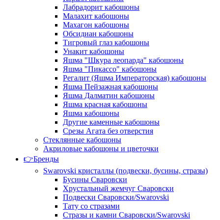
Лабрадорит кабошоны
Малахит кабошоны
Махагон кабошоны
Обсидиан кабошоны
Тигровый глаз кабошоны
Унакит кабошоны
Яшма "Шкура леопарда" кабошоны
Яшма "Пикассо" кабошоны
Регалит (Яшма Императорская) кабошоны
Яшма Пейзажная кабошоны
Яшма Далматин кабошоны
Яшма красная кабошоны
Яшма кабошоны
Другие каменные кабошоны
Срезы Агата без отверстия
Стеклянные кабошоны
Акриловые кабошоны и цветочки
👉Бренды
Swarovski кристаллы (подвески, бусины, стразы)
Бусины Сваровски
Хрустальный жемчуг Сваровски
Подвески Сваровски/Swarovski
Тату со стразами
Стразы и камни Сваровски/Swarovski