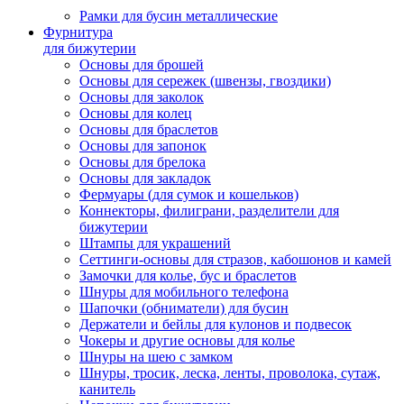
Рамки для бусин металлические
Фурнитура
для бижутерии
Основы для брошей
Основы для сережек (швензы, гвоздики)
Основы для заколок
Основы для колец
Основы для браслетов
Основы для запонок
Основы для брелока
Основы для закладок
Фермуары (для сумок и кошельков)
Коннекторы, филиграни, разделители для
бижутерии
Штампы для украшений
Сеттинги-основы для стразов, кабошонов и камей
Замочки для колье, бус и браслетов
Шнуры для мобильного телефона
Шапочки (обниматели) для бусин
Держатели и бейлы для кулонов и подвесок
Чокеры и другие основы для колье
Шнуры на шею с замком
Шнуры, тросик, леска, ленты, проволока, сутаж,
канитель