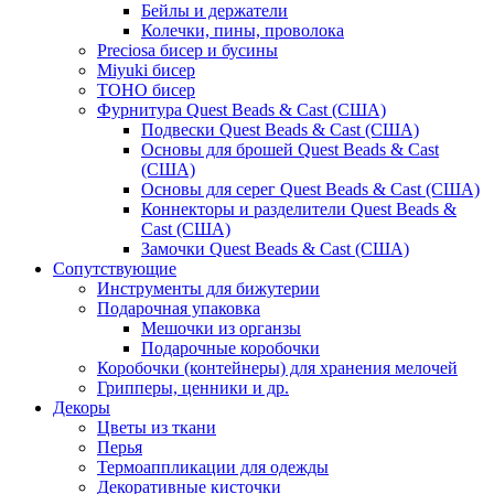
Бейлы и держатели
Колечки, пины, проволока
Preciosa бисер и бусины
Miyuki бисер
TOHO бисер
Фурнитура Quest Beads & Cast (США)
Подвески Quest Beads & Cast (США)
Основы для брошей Quest Beads & Cast
(США)
Основы для серег Quest Beads & Cast (США)
Коннекторы и разделители Quest Beads &
Cast (США)
Замочки Quest Beads & Cast (США)
Сопутствующие
Инструменты для бижутерии
Подарочная упаковка
Мешочки из органзы
Подарочные коробочки
Коробочки (контейнеры) для хранения мелочей
Грипперы, ценники и др.
Декоры
Цветы из ткани
Перья
Термоаппликации для одежды
Декоративные кисточки