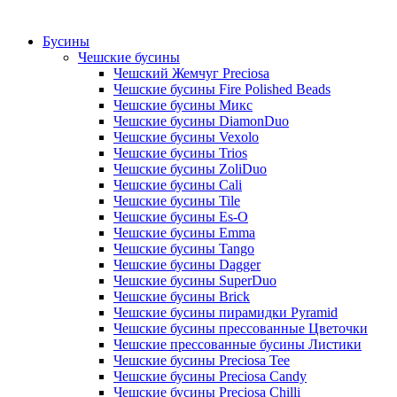
Бусины
Чешские бусины
Чешский Жемчуг Preciosa
Чешские бусины Fire Polished Beads
Чешские бусины Микс
Чешские бусины DiamonDuo
Чешские бусины Vexolo
Чешские бусины Trios
Чешские бусины ZoliDuo
Чешские бусины Cali
Чешские бусины Tile
Чешские бусины Es-O
Чешские бусины Emma
Чешские бусины Tango
Чешские бусины Dagger
Чешские бусины SuperDuo
Чешские бусины Brick
Чешские бусины пирамидки Pyramid
Чешские бусины прессованные Цветочки
Чешские прессованные бусины Листики
Чешские бусины Preciosa Tee
Чешские бусины Preciosa Candy
Чешские бусины Preciosa Chilli