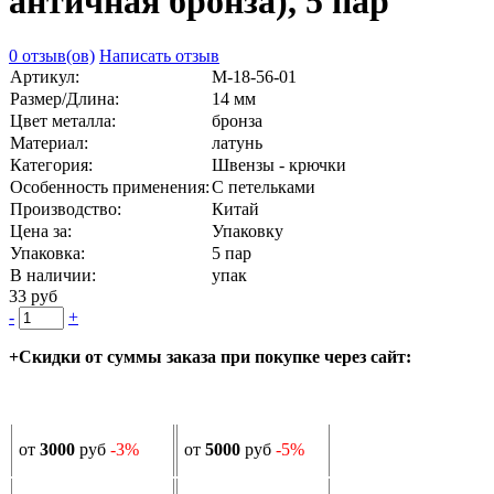
античная бронза), 5 пар
0 отзыв(ов)
Написать отзыв
Артикул:
М-18-56-01
Размер/Длина:
14 мм
Цвет металла:
бронза
Материал:
латунь
Категория:
Швензы - крючки
Особенность применения:
С петельками
Производство:
Китай
Цена за:
Упаковку
Упаковка:
5 пар
В наличии:
упак
33 руб
-
+
+Скидки от суммы заказа при покупке через сайт:
от
3000
руб
-3%
от
5000
руб
-5%