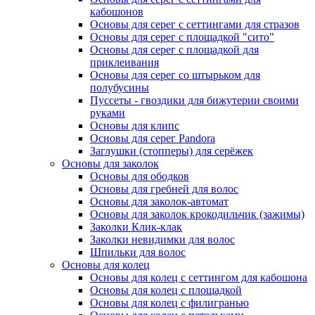
кабошонов
Основы для серег с сеттингами для стразов
Основы для серег с площадкой "сито"
Основы для серег с площадкой для
приклеивания
Основы для серег со штырьком для
полубусины
Пуссеты - гвоздики для бижутерии своими
руками
Основы для клипс
Основы для серег Pandora
Заглушки (стопперы) для серёжек
Основы для заколок
Основы для ободков
Основы для гребней для волос
Основы для заколок-автомат
Основы для заколок крокодильчик (зажимы)
Заколки Клик-клак
Заколки невидимки для волос
Шпильки для волос
Основы для колец
Основы для колец с сеттингом для кабошона
Основы для колец с площадкой
Основы для колец с филигранью