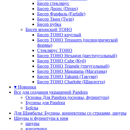
Бисер стеклярус
Бисер Дропс (Drops)
Бисер Фарфаль (Farfalle)
Бисер Твин (Twin)
Бисер рубка
Бисер японский TOHO
Бисер TOHO круглый
Бисер TOHO Treasures (цилиндрической
формы)
Стеклярус TOHO
Бисер TOHO Hexagon (шестиугольный)
Бисер TOHO Cube (Куб)
Бисер TOHO Triangle (треугольный)
Бисер TOHO Magatama (Магатама)
Бисер TOHO Takumi (Такуми)
Бисер TOHO Charlotte (Шарлотта)
♥ Новинки
Все для создания украшений Pandora
Основы Для Pandora (основы, фурнитура)
Бусины для Pandora
Бейлы
Для Шамбалы: Бусины, коннекторы со стразами, шнуры
Шнуры и фурнитура к ним
шнуры
концевики