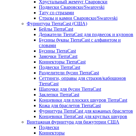
Хрустальный жемчуг Сваровски
Подвески Сваровски/Swarovski
Тату со стразами
Стразы и камни Сваровски/Swarovski
Фурнитура TierraCast (США)
Бейлы TierraCast
Держатели TierraCast для подвесок и кулонов
Бусины буквы TierraCast с алфавитом и
словами
Бусины TierraCast
Замочки TierraCast
Коннекторы TierraCast
Подвески TierraCast
Разделители бусин TierraCast
Сеттинги, оправы для стразов/кабошонов
TierraCast
Шапочки для бусин TierraCast
Заклепки TierraCast
Концевики для плоских шнуров TierraCast
Кожа для браслетов TierraCast
Фурнитура TierraCast для кожаных браслетов
Концевики TierraCast для круглых шнуров
Винтажная фурнитура для бижутерии США
Подвески
Коннекторы