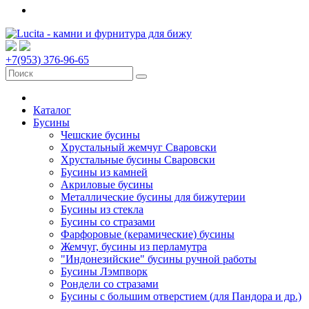
+7(953) 376-96-65
Каталог
Бусины
Чешские бусины
Хрустальный жемчуг Сваровски
Хрустальные бусины Сваровски
Бусины из камней
Акриловые бусины
Металлические бусины для бижутерии
Бусины из стекла
Бусины со стразами
Фарфоровые (керамические) бусины
Жемчуг, бусины из перламутра
"Индонезийские" бусины ручной работы
Бусины Лэмпворк
Рондели со стразами
Бусины с большим отверстием (для Пандора и др.)