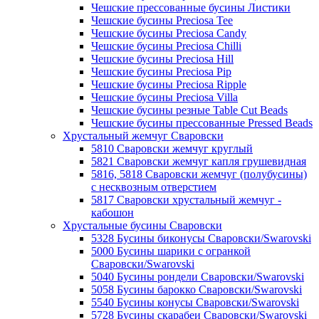
Чешские прессованные бусины Листики
Чешские бусины Preciosa Tee
Чешские бусины Preciosa Candy
Чешские бусины Preciosa Chilli
Чешские бусины Preciosa Hill
Чешские бусины Preciosa Pip
Чешские бусины Preciosa Ripple
Чешские бусины Preciosa Villa
Чешские бусины резные Table Cut Beads
Чешские бусины прессованные Pressed Beads
Хрустальный жемчуг Сваровски
5810 Сваровски жемчуг круглый
5821 Сваровски жемчуг капля грушевидная
5816, 5818 Сваровски жемчуг (полубусины)
с несквозным отверстием
5817 Сваровски хрустальный жемчуг -
кабошон
Хрустальные бусины Сваровски
5328 Бусины биконусы Сваровски/Swarovski
5000 Бусины шарики с огранкой
Сваровски/Swarovski
5040 Бусины рондели Сваровски/Swarovski
5058 Бусины барокко Сваровски/Swarovski
5540 Бусины конусы Сваровски/Swarovski
5728 Бусины скарабеи Сваровски/Swarovski