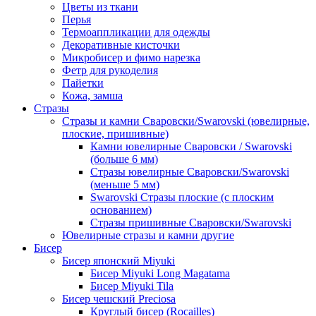
Цветы из ткани
Перья
Термоаппликации для одежды
Декоративные кисточки
Микробисер и фимо нарезка
Фетр для рукоделия
Пайетки
Кожа, замша
Стразы
Стразы и камни Сваровски/Swarovski (ювелирные,
плоские, пришивные)
Камни ювелирные Сваровски / Swarovski
(больше 6 мм)
Стразы ювелирные Сваровски/Swarovski
(меньше 5 мм)
Swarovski Стразы плоские (с плоским
основанием)
Стразы пришивные Сваровски/Swarovski
Ювелирные стразы и камни другие
Бисер
Бисер японский Miyuki
Бисер Miyuki Long Magatama
Бисер Miyuki Tila
Бисер чешский Preciosa
Круглый бисер (Rocailles)