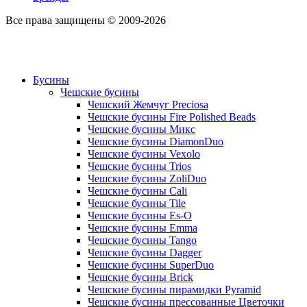
Все права защищены © 2009-2026
Бусины
Чешские бусины
Чешский Жемчуг Preciosa
Чешские бусины Fire Polished Beads
Чешские бусины Микс
Чешские бусины DiamonDuo
Чешские бусины Vexolo
Чешские бусины Trios
Чешские бусины ZoliDuo
Чешские бусины Cali
Чешские бусины Tile
Чешские бусины Es-O
Чешские бусины Emma
Чешские бусины Tango
Чешские бусины Dagger
Чешские бусины SuperDuo
Чешские бусины Brick
Чешские бусины пирамидки Pyramid
Чешские бусины прессованные Цветочки