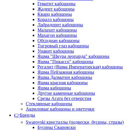
Гематит кабошоны
Жадеит кабошоны
Кварц кабошоны
Коралл кабошоны
Лабрадорит кабошоны
Малахит кабошоны
Махагон кабошоны
Обсидиан кабошоны
Тигровый глаз кабошоны
Унакит кабошоны
Яшма "Шкура леопарда" кабошоны
Яшма "Пикассо" кабошоны
Регалит (Яшма Императорская) кабошоны
Яшма Пейзажная кабошоны
Яшма Далматин кабошоны
Яшма красная кабошоны
Яшма кабошоны
Другие каменные кабошоны
Срезы Агата без отверстия
Стеклянные кабошоны
Акриловые кабошоны и цветочки
👉Бренды
Swarovski кристаллы (подвески, бусины, стразы)
Бусины Сваровски