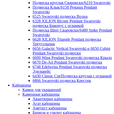
Подвеска круглая Сваровски/6210 Swarovski
Подвеска Клык/6150 Pegasus Pendant
Swarovski
6525 Swarovski подвеска Волна
6328 XILION Bicone Pendant Swarovski
подвеска Биконус c огранкой
Подвеска Шип Сваровски/6480 Spike Pendant
Swarovski
6628 XILION Triangle Pendant подвеска
Треугольник
6656 Galactic Vertical Swarovski и 6650 Cubist
Pendant Swarovski подвески
6690 Wing Pendant Swarovski подвеска Крыло
6670 De-Art Pendant Swarovski подвеска
6748 Edelweiss Pendant Swarovski подвеска
Эдельвейс
6430 Classic Cut/Подвеска круглая с огранкой
6866 Swarovski подвеска Крестик
Кабошоны
Камеи для украшений
Каменные кабошоны
Авантюрин кабошоны
Агат кабошоны
Аметист кабошоны
Бирюза и говлит кабошоны