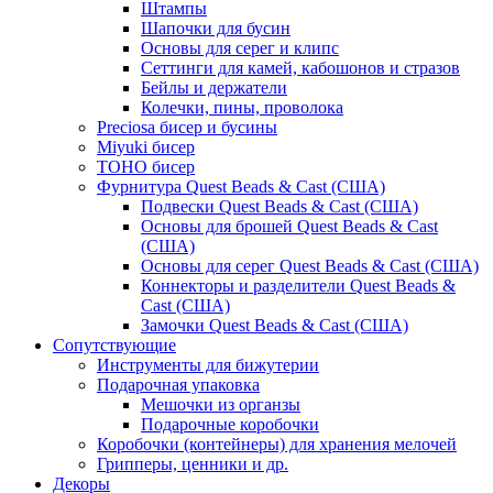
Штампы
Шапочки для бусин
Основы для серег и клипс
Сеттинги для камей, кабошонов и стразов
Бейлы и держатели
Колечки, пины, проволока
Preciosa бисер и бусины
Miyuki бисер
TOHO бисер
Фурнитура Quest Beads & Cast (США)
Подвески Quest Beads & Cast (США)
Основы для брошей Quest Beads & Cast
(США)
Основы для серег Quest Beads & Cast (США)
Коннекторы и разделители Quest Beads &
Cast (США)
Замочки Quest Beads & Cast (США)
Сопутствующие
Инструменты для бижутерии
Подарочная упаковка
Мешочки из органзы
Подарочные коробочки
Коробочки (контейнеры) для хранения мелочей
Грипперы, ценники и др.
Декоры