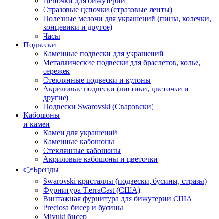
Цепочки для бижутерии
Стразовые цепочки (стразовые ленты)
Полезные мелочи для украшений (пины, колечки,
концевики и другое)
Часы
Подвески
Каменные подвески для украшений
Металлические подвески для браслетов, колье,
сережек
Стеклянные подвески и кулоны
Акриловые подвески (листики, цветочки и
другие)
Подвески Swarovski (Сваровски)
Кабошоны
и камеи
Камеи для украшений
Каменные кабошоны
Стеклянные кабошоны
Акриловые кабошоны и цветочки
👉Бренды
Swarovski кристаллы (подвески, бусины, стразы)
Фурнитура TierraCast (США)
Винтажная фурнитура для бижутерии США
Preciosa бисер и бусины
Miyuki бисер