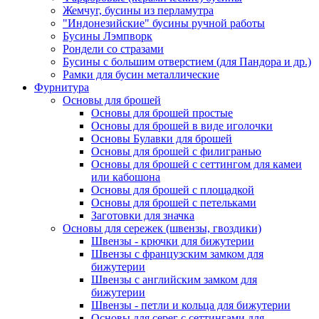
Жемчуг, бусины из перламутра
"Индонезийские" бусины ручной работы
Бусины Лэмпворк
Рондели со стразами
Бусины с большим отверстием (для Пандора и др.)
Рамки для бусин металлические
Фурнитура
Основы для брошей
Основы для брошей простые
Основы для брошей в виде иголочки
Основы Булавки для брошей
Основы для брошей с филигранью
Основы для брошей с сеттингом для камеи
или кабошона
Основы для брошей с площадкой
Основы для брошей с петельками
Заготовки для значка
Основы для сережек (швензы, гвоздики)
Швензы - крючки для бижутерии
Швензы с французским замком для
бижутерии
Швензы с английским замком для
бижутерии
Швензы - петли и кольца для бижутерии
Основы для серег с сеттингами для