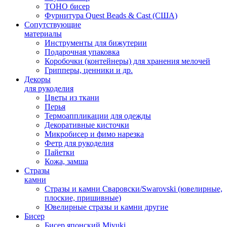
TOHO бисер
Фурнитура Quest Beads & Cast (США)
Сопутствующие
материалы
Инструменты для бижутерии
Подарочная упаковка
Коробочки (контейнеры) для хранения мелочей
Грипперы, ценники и др.
Декоры
для рукоделия
Цветы из ткани
Перья
Термоаппликации для одежды
Декоративные кисточки
Микробисер и фимо нарезка
Фетр для рукоделия
Пайетки
Кожа, замша
Стразы
камни
Стразы и камни Сваровски/Swarovski (ювелирные,
плоские, пришивные)
Ювелирные стразы и камни другие
Бисер
Бисер японский Miyuki