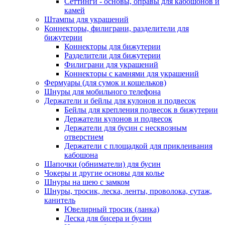
Сеттинги - основы, оправы для кабошонов и
камей
Штампы для украшений
Коннекторы, филиграни, разделители для
бижутерии
Коннекторы для бижутерии
Разделители для бижутерии
Филиграни для украшений
Коннекторы с камнями для украшений
Фермуары (для сумок и кошельков)
Шнуры для мобильного телефона
Держатели и бейлы для кулонов и подвесок
Бейлы для крепления подвесок в бижутерии
Держатели кулонов и подвесок
Держатели для бусин с несквозным
отверстием
Держатели с площадкой для приклеивания
кабошона
Шапочки (обниматели) для бусин
Чокеры и другие основы для колье
Шнуры на шею с замком
Шнуры, тросик, леска, ленты, проволока, сутаж,
канитель
Ювелирный тросик (ланка)
Леска для бисера и бусин