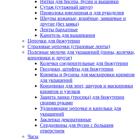
Нитки для бисера, бусин и вышивки
Сутаж (сутажный шнур)
Проволока ювелирная и для рукоделия
Шнуры кожаные, вощёные, замшевые и
другие (без замка)
Ленты бархатные
Канитель для вышивания
Цепочки для бижутерии
Стразовые цепочки (стразовые ленты)
Полезные мелочи для украшений (пины, колечки,
концевики и другое)
Колечки соединительные для бижутерии
Гвоздики, штифты для бижутерии
Кримпы и бусины для маскировки кримпов
для украшений
Концевики для лент, шнуров и маскировки
кримпов и узелков
Защита ланки (тросика) для бижутерии
своими руками
Удлиняющие цепочки и капельки для
украшений
Заклепки декоративные
Сердцевины для бусин с большим
отверстием
Часы