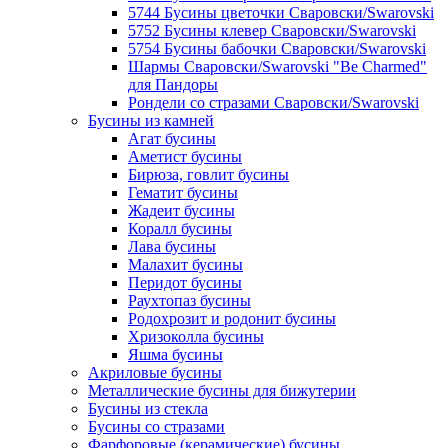
5744 Бусины цветочки Сваровски/Swarovski
5752 Бусины клевер Сваровски/Swarovski
5754 Бусины бабочки Сваровски/Swarovski
Шармы Сваровски/Swarovski "Be Charmed"
для Пандоры
Рондели со стразами Сваровски/Swarovski
Бусины из камней
Агат бусины
Аметист бусины
Бирюза, говлит бусины
Гематит бусины
Жадеит бусины
Коралл бусины
Лава бусины
Малахит бусины
Перидот бусины
Раухтопаз бусины
Родохрозит и родонит бусины
Хризоколла бусины
Яшма бусины
Акриловые бусины
Металлические бусины для бижутерии
Бусины из стекла
Бусины со стразами
Фарфоровые (керамические) бусины