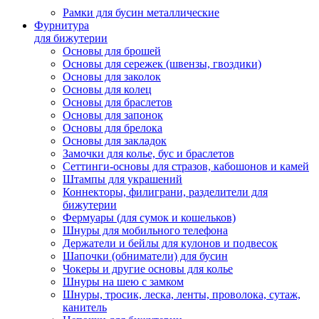
Рамки для бусин металлические
Фурнитура
для бижутерии
Основы для брошей
Основы для сережек (швензы, гвоздики)
Основы для заколок
Основы для колец
Основы для браслетов
Основы для запонок
Основы для брелока
Основы для закладок
Замочки для колье, бус и браслетов
Сеттинги-основы для стразов, кабошонов и камей
Штампы для украшений
Коннекторы, филиграни, разделители для
бижутерии
Фермуары (для сумок и кошельков)
Шнуры для мобильного телефона
Держатели и бейлы для кулонов и подвесок
Шапочки (обниматели) для бусин
Чокеры и другие основы для колье
Шнуры на шею с замком
Шнуры, тросик, леска, ленты, проволока, сутаж,
канитель