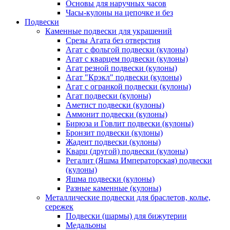
Основы для наручных часов
Часы-кулоны на цепочке и без
Подвески
Каменные подвески для украшений
Срезы Агата без отверстия
Агат с фольгой подвески (кулоны)
Агат с кварцем подвески (кулоны)
Агат резной подвески (кулоны)
Агат "Крэкл" подвески (кулоны)
Агат с огранкой подвески (кулоны)
Агат подвески (кулоны)
Аметист подвески (кулоны)
Аммонит подвески (кулоны)
Бирюза и Говлит подвески (кулоны)
Бронзит подвески (кулоны)
Жадеит подвески (кулоны)
Кварц (другой) подвески (кулоны)
Регалит (Яшма Императорская) подвески
(кулоны)
Яшма подвески (кулоны)
Разные каменные (кулоны)
Металлические подвески для браслетов, колье,
сережек
Подвески (шармы) для бижутерии
Медальоны